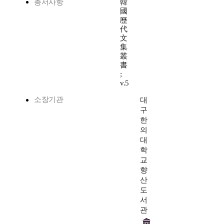
총서사항
韓
國
歷
代
文
集
叢
書
;
v.5
소장기관
대
구
한
의
대
학
교
향
산
도
서
관