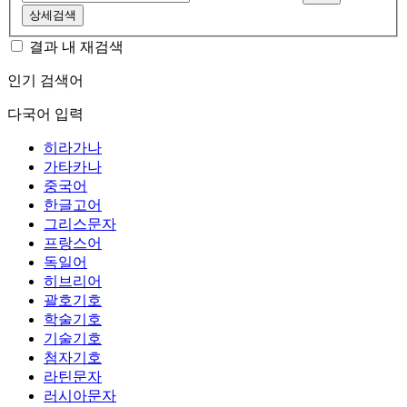
상세검색
결과 내 재검색
인기 검색어
다국어 입력
히라가나
가타카나
중국어
한글고어
그리스문자
프랑스어
독일어
히브리어
괄호기호
학술기호
기술기호
첨자기호
라틴문자
러시아문자