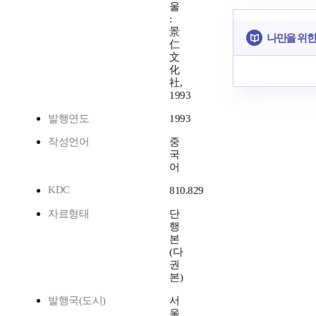
울
:
景
나만을 위한
仁
文
化
社,
1993
발행연도
1993
작성언어
중
국
어
KDC
810.829
자료형태
단
행
본
(다
권
본)
발행국(도시)
서
울