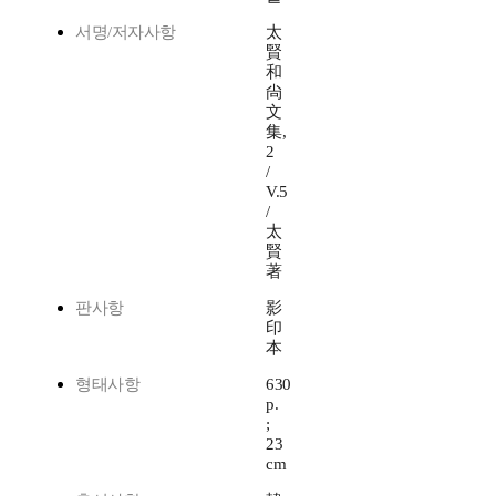
서명/저자사항
太
賢
和
尙
文
集,
2
/
V.5
/
太
賢
著
판사항
影
印
本
형태사항
630
p.
;
23
cm