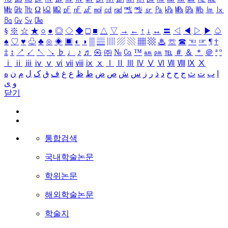
㎒
㎓
㎔
Ω
㏀
㏁
㎊
㎋
㎌
㏖
㏅
㎭
㎮
㎯
㏛
㎩
㎪
㎫
㎬
㏝
㏐
㏓
㏃
㏉
㏜
㏆
§
※
☆
★
○
●
◎
◇
◆
□
■
△
▽
→
←
↑
↓
↔
〓
◁
◀
▷
▶
♤
♠
♡
♥
♧
♣
⊙
◈
▣
◐
◑
▒
▤
▥
▨
▧
▦
▩
♨
☏
☎
☜
☞
¶
†
‡
↕
↗
↙
↖
↘
♭
♩
♪
♬
㉿
㈜
№
㏇
™
㏂
㏘
℡
＃
＆
＊
＠
ª
º
ⅰ
ⅱ
ⅲ
ⅳ
ⅴ
ⅵ
ⅶ
ⅷ
ⅸ
ⅹ
Ⅰ
Ⅱ
Ⅲ
Ⅳ
Ⅴ
Ⅵ
Ⅶ
Ⅷ
Ⅸ
Ⅹ
ا
ب
ت
ث
ج
ح
خ
د
ذ
ر
ز
س
ش
ص
ض
ط
ظ
ع
غ
ف
ق
ک
ل
م
ن
ه
و
ی
닫기
통합검색
국내학술논문
학위논문
해외학술논문
학술지