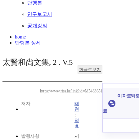
단행본
연구보고서
공개강의
home
단행본 상세
太賢和尙文集, 2 . V.5
한글로보기
https://www.riss.kr/link?id=M5483651
이 자료와 함
저자
태
현
료
;
명
효
발행사항
서