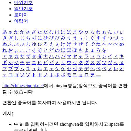
단위기호
일반기호
로마자
아랍어
あ
ぁ
か
が
さ
ざ
た
だ
な
は
ば
ぱ
ま
や
ゃ
ら
わ
ゎ
ん
い
ぃ
き
ぎ
し
じ
ち
ぢ
に
ひ
び
ぴ
み
り
う
ぅ
く
ぐ
す
ず
つ
づ
っ
ぬ
ふ
ぶ
ぷ
む
ゆ
ゅ
る
え
ぇ
け
げ
せ
ぜ
て
で
ね
へ
べ
ぺ
め
れ
お
ぉ
こ
ご
そ
ぞ
と
ど
の
ほ
ぼ
ぽ
も
よ
ょ
ろ
を
ア
ァ
カ
サ
ザ
タ
ダ
ナ
ハ
バ
パ
マ
ヤ
ャ
ラ
ワ
ヮ
ン
イ
ィ
キ
ギ
シ
ジ
チ
ヂ
ニ
ヒ
ビ
ピ
ミ
リ
ウ
ゥ
ク
グ
ス
ズ
ツ
ヅ
ッ
ヌ
フ
ブ
プ
ム
ユ
ュ
ル
エ
ェ
ケ
ゲ
セ
ゼ
テ
デ
ヘ
ベ
ペ
メ
レ
オ
ォ
コ
ゴ
ソ
ゾ
ト
ド
ノ
ホ
ボ
ポ
モ
ヨ
ョ
ロ
ヲ
―
http://chineseinput.net/
에서 pinyin(병음)방식으로 중국어를 변환
할 수 있습니다.
변환된 중국어를 복사하여 사용하시면 됩니다.
예시)
中文 을 입력하시려면
zhongwen
을 입력하시고 space를
누르시면됩니다.