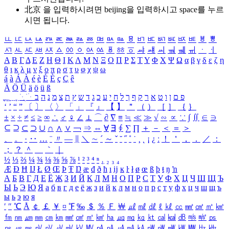
北京 을 입력하시려면
beijing
을 입력하시고 space를 누르
시면 됩니다.
ㅥ
ㅦ
ㅧ
ㅨ
ㅩ
ㅪ
ㅫ
ㅬ
ㅭ
ㅮ
ㅯ
ㅰ
ㅱ
ㅲ
ㅳ
ㅴ
ㅵ
ㅶ
ㅷ
ㅸ
ㅹ
ㅺ
ㅻ
ㅼ
ㅽ
ㅾ
ㅿ
ㆀ
ㆁ
ㆂ
ㆃ
ㆄ
ㆅ
ㆆ
ㆇ
ㆈ
ㆉ
ㆊ
ㆋ
ㆌ
ㆍ
ㆎ
Α
Β
Γ
Δ
Ε
Ζ
Η
Θ
Ι
Κ
Λ
Μ
Ν
Ξ
Ο
Π
Ρ
Σ
Τ
Υ
Φ
Χ
Ψ
Ω
α
β
γ
δ
ε
ζ
η
θ
ι
κ
λ
μ
ν
ξ
ο
π
ρ
σ
τ
υ
φ
χ
ψ
ω
á
à
Á
À
é
è
É
È
ç
Ç
ê
Ä
Ö
Ü
ä
ö
ü
ß
ְ
ֳ
ֲ
ֱ
ָ
ַ
ֵ
ֶ
ִ
ֹ
ּ
ֻ
ׂ
ׁ
ּ
ב
ה
נ
מ
צ
ת
ץ
ש
ד
ג
כ
ע
י
ח
ל
ך
ף
ק
ר
א
ט
ו
ן
ם
פ
‘
’
“
”
〔
〕
〈
〉
「
」
『
』
【
】
＂
（
）
［
］
｛
｝
±
×
÷
≠
≤
≥
∞
∴
♂
♀
∠
⊥
⌒
∂
∇
≡
≒
≪
≫
√
∽
∝
∵
∫
∬
∈
∋
⊆
⊇
⊂
⊃
∪
∩
∧
∨
￢
⇒
⇔
∀
∃
∮
∑
∏
＋
－
＜
＝
＞
、
。
·
‥
…
¨
〃
―
∥
＼
∼
´
～
ˇ
˘
˝
˚
˙
¸
˛
¡
¿
ː
！
＇
，
．
／
：
；
？
＾
＿
｀
｜
½
⅓
⅔
¼
¾
⅛
⅜
⅝
⅞
¹
²
³
⁴
ⁿ
₁
₂
₃
₄
Æ
Ð
Ħ
Ĳ
Ł
Ø
Œ
Þ
Ŧ
Ŋ
æ
đ
ð
ħ
ı
ĳ
ĸ
ŀ
ł
ø
œ
ß
þ
ŧ
ŋ
ŉ
А
Б
В
Г
Д
Е
Ё
Ж
З
И
Й
К
Л
М
Н
О
П
Р
С
Т
У
Ф
Х
Ц
Ч
Ш
Щ
Ъ
Ы
Ь
Э
Ю
Я
а
б
в
г
д
е
ё
ж
з
и
й
к
л
м
н
о
п
р
с
т
у
ф
х
ц
ч
ш
щ
ъ
ы
ь
э
ю
я
′
″
℃
Å
￠
￡
￥
¤
℉
‰
＄
％
Ｆ
￦
㎕
㎖
㎗
ℓ
㎘
㏄
㎣
㎤
㎥
㎦
㎙
㎚
㎛
㎜
㎝
㎞
㎟
㎠
㎡
㎢
㏊
㎍
㎎
㎏
㏏
㎈
㎉
㏈
㎧
㎨
㎰
㎱
㎲
㎳
㎴
㎵
㎶
㎷
㎸
㎹
㎀
㎁
㎂
㎃
㎄
㎺
㎻
㎽
㎾
㎿
㎐
㎑