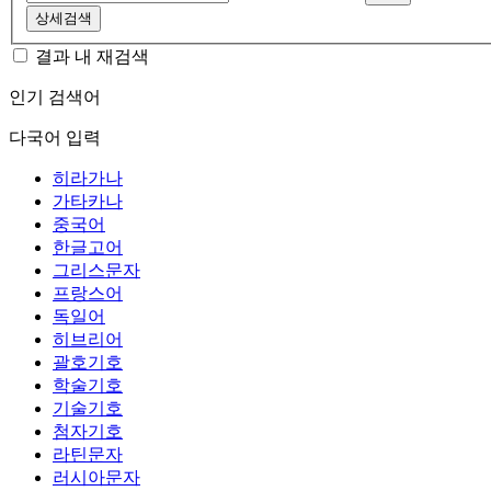
상세검색
결과 내 재검색
인기 검색어
다국어 입력
히라가나
가타카나
중국어
한글고어
그리스문자
프랑스어
독일어
히브리어
괄호기호
학술기호
기술기호
첨자기호
라틴문자
러시아문자