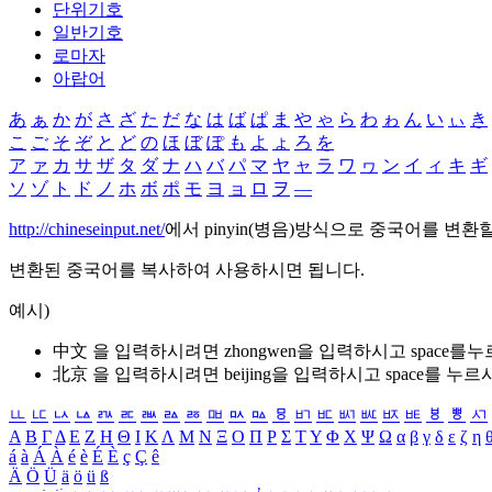
단위기호
일반기호
로마자
아랍어
あ
ぁ
か
が
さ
ざ
た
だ
な
は
ば
ぱ
ま
や
ゃ
ら
わ
ゎ
ん
い
ぃ
き
こ
ご
そ
ぞ
と
ど
の
ほ
ぼ
ぽ
も
よ
ょ
ろ
を
ア
ァ
カ
サ
ザ
タ
ダ
ナ
ハ
バ
パ
マ
ヤ
ャ
ラ
ワ
ヮ
ン
イ
ィ
キ
ギ
ソ
ゾ
ト
ド
ノ
ホ
ボ
ポ
モ
ヨ
ョ
ロ
ヲ
―
http://chineseinput.net/
에서 pinyin(병음)방식으로 중국어를 변환
변환된 중국어를 복사하여 사용하시면 됩니다.
예시)
中文 을 입력하시려면
zhongwen
을 입력하시고 space를
北京 을 입력하시려면
beijing
을 입력하시고 space를 누르
ㅥ
ㅦ
ㅧ
ㅨ
ㅩ
ㅪ
ㅫ
ㅬ
ㅭ
ㅮ
ㅯ
ㅰ
ㅱ
ㅲ
ㅳ
ㅴ
ㅵ
ㅶ
ㅷ
ㅸ
ㅹ
ㅺ
Α
Β
Γ
Δ
Ε
Ζ
Η
Θ
Ι
Κ
Λ
Μ
Ν
Ξ
Ο
Π
Ρ
Σ
Τ
Υ
Φ
Χ
Ψ
Ω
α
β
γ
δ
ε
ζ
η
á
à
Á
À
é
è
É
È
ç
Ç
ê
Ä
Ö
Ü
ä
ö
ü
ß