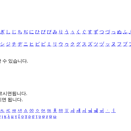
ぎ
し
じ
ち
ぢ
に
ひ
び
ぴ
み
り
う
ぅ
く
ぐ
す
ず
つ
づ
っ
ぬ
ふ
シ
ジ
チ
ヂ
ニ
ヒ
ビ
ピ
ミ
リ
ウ
ゥ
ク
グ
ス
ズ
ツ
ヅ
ッ
ヌ
フ
ブ
할 수 있습니다.
누르시면됩니다.
시면 됩니다.
ㅻ
ㅼ
ㅽ
ㅾ
ㅿ
ㆀ
ㆁ
ㆂ
ㆃ
ㆄ
ㆅ
ㆆ
ㆇ
ㆈ
ㆉ
ㆊ
ㆋ
ㆌ
ㆍ
ㆎ
θ
ι
κ
λ
μ
ν
ξ
ο
π
ρ
σ
τ
υ
φ
χ
ψ
ω