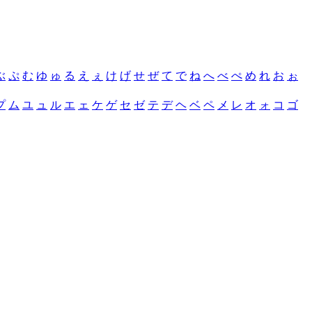
ぶ
ぷ
む
ゆ
ゅ
る
え
ぇ
け
げ
せ
ぜ
て
で
ね
へ
べ
ぺ
め
れ
お
ぉ
プ
ム
ユ
ュ
ル
エ
ェ
ケ
ゲ
セ
ゼ
テ
デ
ヘ
ベ
ペ
メ
レ
オ
ォ
コ
ゴ