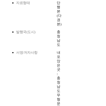
자료형태
단
행
본
(다
권
본)
발행국(도시)
충
청
남
도
서명/저자사항
내
포
앉
은
굿
:
충
청
남
도
무
형
문