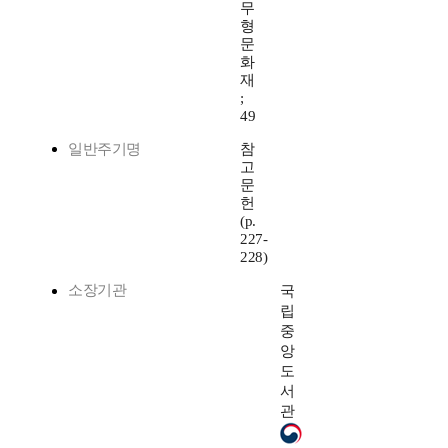
무
형
문
화
재
;
49
일반주기명
참
고
문
헌
(p.
227-
228)
소장기관
국
립
중
앙
도
서
관