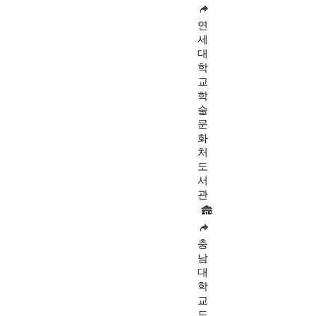
연
세
대
학
교
학
술
문
화
처
도
서
관
충
남
대
학
교
도