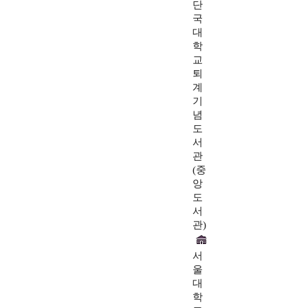
단
국
대
학
교
퇴
계
기
념
도
서
관
(중
앙
도
서
관)
서
울
대
학