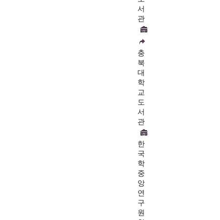
서
관
충
북
대
학
교
도
서
관
한
국
학
중
앙
연
구
원