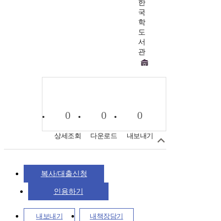
한
국
학
도
서
관
0
0
0
상세조회
다운로드
내보내기
복사/대출신청
인용하기
내보내기
내책장담기