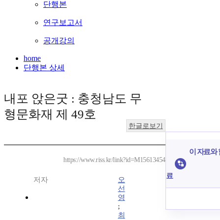
단행본
연구보고서
공개강의
home
단행본 상세
내포 앉은굿 : 충청남도 무
형문화재 제 49호
한글로보기
이 자료와 
https://www.riss.kr/link?id=M15613454
료
저자
오
선
영
;
최