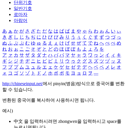
단위기호
일반기호
로마자
아랍어
あ
ぁ
か
が
さ
ざ
た
だ
な
は
ば
ぱ
ま
や
ゃ
ら
わ
ゎ
ん
い
ぃ
き
ぎ
し
じ
ち
ぢ
に
ひ
び
ぴ
み
り
う
ぅ
く
ぐ
す
ず
つ
づ
っ
ぬ
ふ
ぶ
ぷ
む
ゆ
ゅ
る
え
ぇ
け
げ
せ
ぜ
て
で
ね
へ
べ
ぺ
め
れ
お
ぉ
こ
ご
そ
ぞ
と
ど
の
ほ
ぼ
ぽ
も
よ
ょ
ろ
を
ア
ァ
カ
サ
ザ
タ
ダ
ナ
ハ
バ
パ
マ
ヤ
ャ
ラ
ワ
ヮ
ン
イ
ィ
キ
ギ
シ
ジ
チ
ヂ
ニ
ヒ
ビ
ピ
ミ
リ
ウ
ゥ
ク
グ
ス
ズ
ツ
ヅ
ッ
ヌ
フ
ブ
プ
ム
ユ
ュ
ル
エ
ェ
ケ
ゲ
セ
ゼ
テ
デ
ヘ
ベ
ペ
メ
レ
オ
ォ
コ
ゴ
ソ
ゾ
ト
ド
ノ
ホ
ボ
ポ
モ
ヨ
ョ
ロ
ヲ
―
http://chineseinput.net/
에서 pinyin(병음)방식으로 중국어를 변환
할 수 있습니다.
변환된 중국어를 복사하여 사용하시면 됩니다.
예시)
中文 을 입력하시려면
zhongwen
을 입력하시고 space를
누르시면됩니다.