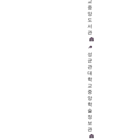
교
중
앙
도
서
관
성
균
관
대
학
교
중
앙
학
술
정
보
관