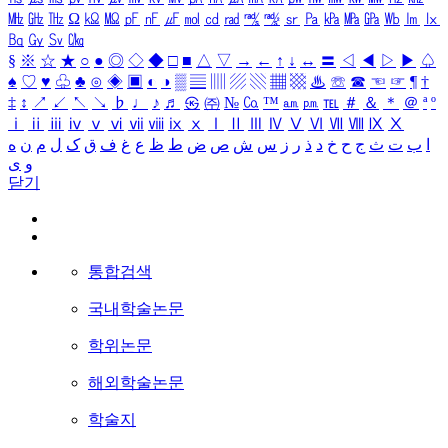
㎒
㎓
㎔
Ω
㏀
㏁
㎊
㎋
㎌
㏖
㏅
㎭
㎮
㎯
㏛
㎩
㎪
㎫
㎬
㏝
㏐
㏓
㏃
㏉
㏜
㏆
§
※
☆
★
○
●
◎
◇
◆
□
■
△
▽
→
←
↑
↓
↔
〓
◁
◀
▷
▶
♤
♠
♡
♥
♧
♣
⊙
◈
▣
◐
◑
▒
▤
▥
▨
▧
▦
▩
♨
☏
☎
☜
☞
¶
†
‡
↕
↗
↙
↖
↘
♭
♩
♪
♬
㉿
㈜
№
㏇
™
㏂
㏘
℡
＃
＆
＊
＠
ª
º
ⅰ
ⅱ
ⅲ
ⅳ
ⅴ
ⅵ
ⅶ
ⅷ
ⅸ
ⅹ
Ⅰ
Ⅱ
Ⅲ
Ⅳ
Ⅴ
Ⅵ
Ⅶ
Ⅷ
Ⅸ
Ⅹ
ا
ب
ت
ث
ج
ح
خ
د
ذ
ر
ز
س
ش
ص
ض
ط
ظ
ع
غ
ف
ق
ک
ل
م
ن
ه
و
ی
닫기
통합검색
국내학술논문
학위논문
해외학술논문
학술지