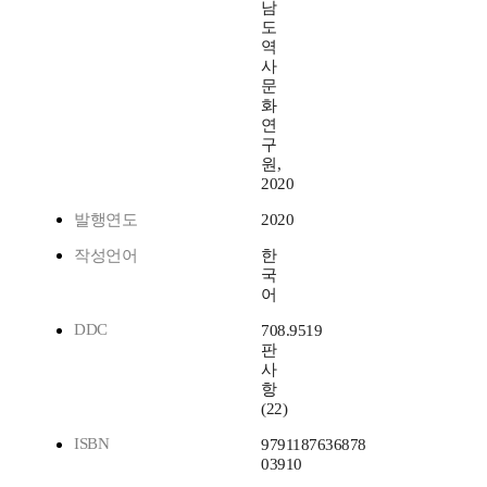
남
도
역
사
문
화
연
구
원,
2020
발행연도
2020
작성언어
한
국
어
DDC
708.9519
판
사
항
(22)
ISBN
9791187636878
03910