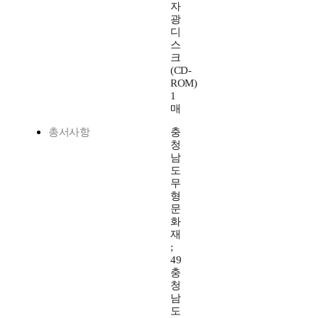
자
광
디
스
크
(CD-
ROM)
1
매
총서사항
충
청
남
도
무
형
문
화
재
;
49
충
청
남
도