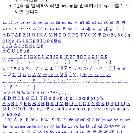
北京 을 입력하시려면
beijing
을 입력하시고 space를 누르
시면 됩니다.
ㅥ
ㅦ
ㅧ
ㅨ
ㅩ
ㅪ
ㅫ
ㅬ
ㅭ
ㅮ
ㅯ
ㅰ
ㅱ
ㅲ
ㅳ
ㅴ
ㅵ
ㅶ
ㅷ
ㅸ
ㅹ
ㅺ
ㅻ
ㅼ
ㅽ
ㅾ
ㅿ
ㆀ
ㆁ
ㆂ
ㆃ
ㆄ
ㆅ
ㆆ
ㆇ
ㆈ
ㆉ
ㆊ
ㆋ
ㆌ
ㆍ
ㆎ
Α
Β
Γ
Δ
Ε
Ζ
Η
Θ
Ι
Κ
Λ
Μ
Ν
Ξ
Ο
Π
Ρ
Σ
Τ
Υ
Φ
Χ
Ψ
Ω
α
β
γ
δ
ε
ζ
η
θ
ι
κ
λ
μ
ν
ξ
ο
π
ρ
σ
τ
υ
φ
χ
ψ
ω
á
à
Á
À
é
è
É
È
ç
Ç
ê
Ä
Ö
Ü
ä
ö
ü
ß
ְ
ֳ
ֲ
ֱ
ָ
ַ
ֵ
ֶ
ִ
ֹ
ּ
ֻ
ׂ
ׁ
ּ
ב
ה
נ
מ
צ
ת
ץ
ש
ד
ג
כ
ע
י
ח
ל
ך
ף
ק
ר
א
ט
ו
ן
ם
פ
‘
’
“
”
〔
〕
〈
〉
「
」
『
』
【
】
＂
（
）
［
］
｛
｝
±
×
÷
≠
≤
≥
∞
∴
♂
♀
∠
⊥
⌒
∂
∇
≡
≒
≪
≫
√
∽
∝
∵
∫
∬
∈
∋
⊆
⊇
⊂
⊃
∪
∩
∧
∨
￢
⇒
⇔
∀
∃
∮
∑
∏
＋
－
＜
＝
＞
、
。
·
‥
…
¨
〃
―
∥
＼
∼
´
～
ˇ
˘
˝
˚
˙
¸
˛
¡
¿
ː
！
＇
，
．
／
：
；
？
＾
＿
｀
｜
½
⅓
⅔
¼
¾
⅛
⅜
⅝
⅞
¹
²
³
⁴
ⁿ
₁
₂
₃
₄
Æ
Ð
Ħ
Ĳ
Ł
Ø
Œ
Þ
Ŧ
Ŋ
æ
đ
ð
ħ
ı
ĳ
ĸ
ŀ
ł
ø
œ
ß
þ
ŧ
ŋ
ŉ
А
Б
В
Г
Д
Е
Ё
Ж
З
И
Й
К
Л
М
Н
О
П
Р
С
Т
У
Ф
Х
Ц
Ч
Ш
Щ
Ъ
Ы
Ь
Э
Ю
Я
а
б
в
г
д
е
ё
ж
з
и
й
к
л
м
н
о
п
р
с
т
у
ф
х
ц
ч
ш
щ
ъ
ы
ь
э
ю
я
′
″
℃
Å
￠
￡
￥
¤
℉
‰
＄
％
Ｆ
￦
㎕
㎖
㎗
ℓ
㎘
㏄
㎣
㎤
㎥
㎦
㎙
㎚
㎛
㎜
㎝
㎞
㎟
㎠
㎡
㎢
㏊
㎍
㎎
㎏
㏏
㎈
㎉
㏈
㎧
㎨
㎰
㎱
㎲
㎳
㎴
㎵
㎶
㎷
㎸
㎹
㎀
㎁
㎂
㎃
㎄
㎺
㎻
㎽
㎾
㎿
㎐
㎑