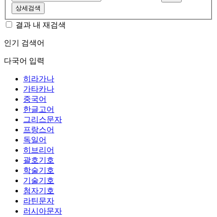
상세검색
결과 내 재검색
인기 검색어
다국어 입력
히라가나
가타카나
중국어
한글고어
그리스문자
프랑스어
독일어
히브리어
괄호기호
학술기호
기술기호
첨자기호
라틴문자
러시아문자