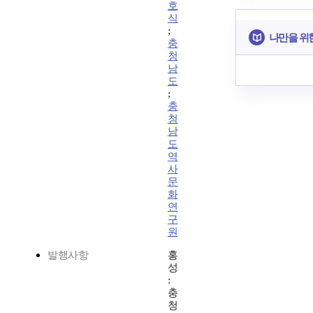
호
식
;
나만을 위
충
청
남
도
;
충
청
남
도
역
사
문
화
연
구
원
발행사항
홍
성
:
충
청