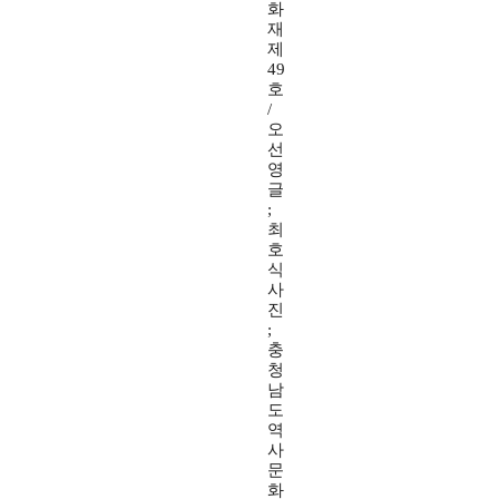
화
재
제
49
호
/
오
선
영
글
;
최
호
식
사
진
;
충
청
남
도
역
사
문
화