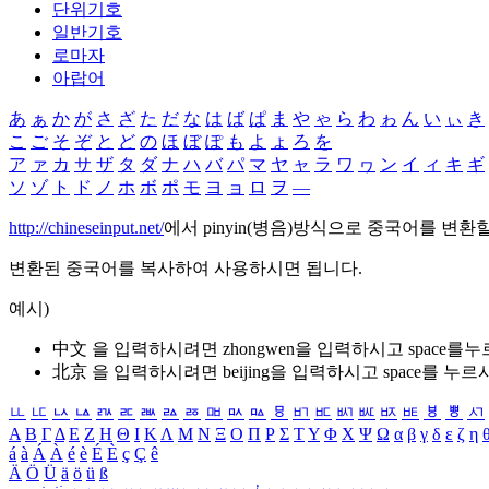
단위기호
일반기호
로마자
아랍어
あ
ぁ
か
が
さ
ざ
た
だ
な
は
ば
ぱ
ま
や
ゃ
ら
わ
ゎ
ん
い
ぃ
き
こ
ご
そ
ぞ
と
ど
の
ほ
ぼ
ぽ
も
よ
ょ
ろ
を
ア
ァ
カ
サ
ザ
タ
ダ
ナ
ハ
バ
パ
マ
ヤ
ャ
ラ
ワ
ヮ
ン
イ
ィ
キ
ギ
ソ
ゾ
ト
ド
ノ
ホ
ボ
ポ
モ
ヨ
ョ
ロ
ヲ
―
http://chineseinput.net/
에서 pinyin(병음)방식으로 중국어를 변환
변환된 중국어를 복사하여 사용하시면 됩니다.
예시)
中文 을 입력하시려면
zhongwen
을 입력하시고 space를
北京 을 입력하시려면
beijing
을 입력하시고 space를 누르
ㅥ
ㅦ
ㅧ
ㅨ
ㅩ
ㅪ
ㅫ
ㅬ
ㅭ
ㅮ
ㅯ
ㅰ
ㅱ
ㅲ
ㅳ
ㅴ
ㅵ
ㅶ
ㅷ
ㅸ
ㅹ
ㅺ
Α
Β
Γ
Δ
Ε
Ζ
Η
Θ
Ι
Κ
Λ
Μ
Ν
Ξ
Ο
Π
Ρ
Σ
Τ
Υ
Φ
Χ
Ψ
Ω
α
β
γ
δ
ε
ζ
η
á
à
Á
À
é
è
É
È
ç
Ç
ê
Ä
Ö
Ü
ä
ö
ü
ß