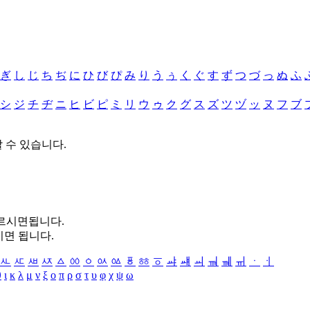
ぎ
し
じ
ち
ぢ
に
ひ
び
ぴ
み
り
う
ぅ
く
ぐ
す
ず
つ
づ
っ
ぬ
ふ
シ
ジ
チ
ヂ
ニ
ヒ
ビ
ピ
ミ
リ
ウ
ゥ
ク
グ
ス
ズ
ツ
ヅ
ッ
ヌ
フ
ブ
할 수 있습니다.
누르시면됩니다.
시면 됩니다.
ㅻ
ㅼ
ㅽ
ㅾ
ㅿ
ㆀ
ㆁ
ㆂ
ㆃ
ㆄ
ㆅ
ㆆ
ㆇ
ㆈ
ㆉ
ㆊ
ㆋ
ㆌ
ㆍ
ㆎ
θ
ι
κ
λ
μ
ν
ξ
ο
π
ρ
σ
τ
υ
φ
χ
ψ
ω