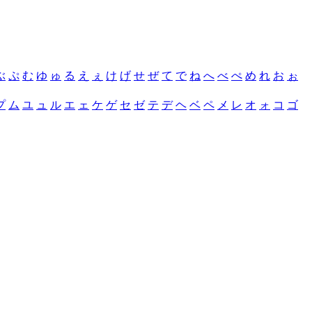
ぶ
ぷ
む
ゆ
ゅ
る
え
ぇ
け
げ
せ
ぜ
て
で
ね
へ
べ
ぺ
め
れ
お
ぉ
プ
ム
ユ
ュ
ル
エ
ェ
ケ
ゲ
セ
ゼ
テ
デ
ヘ
ベ
ペ
メ
レ
オ
ォ
コ
ゴ