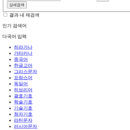
상세검색
결과 내 재검색
인기 검색어
다국어 입력
히라가나
가타카나
중국어
한글고어
그리스문자
프랑스어
독일어
히브리어
괄호기호
학술기호
기술기호
첨자기호
라틴문자
러시아문자