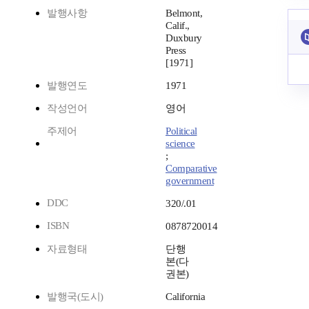
발행사항
Belmont,
Calif.,
Duxbury
Press
[1971]
발행연도
1971
작성언어
영어
주제어
Political
science
;
Comparative
government
DDC
320/.01
ISBN
0878720014
자료형태
단행
본(다
권본)
발행국(도시)
California