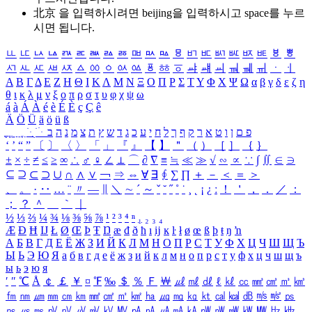
北京 을 입력하시려면
beijing
을 입력하시고 space를 누르
시면 됩니다.
ㅥ
ㅦ
ㅧ
ㅨ
ㅩ
ㅪ
ㅫ
ㅬ
ㅭ
ㅮ
ㅯ
ㅰ
ㅱ
ㅲ
ㅳ
ㅴ
ㅵ
ㅶ
ㅷ
ㅸ
ㅹ
ㅺ
ㅻ
ㅼ
ㅽ
ㅾ
ㅿ
ㆀ
ㆁ
ㆂ
ㆃ
ㆄ
ㆅ
ㆆ
ㆇ
ㆈ
ㆉ
ㆊ
ㆋ
ㆌ
ㆍ
ㆎ
Α
Β
Γ
Δ
Ε
Ζ
Η
Θ
Ι
Κ
Λ
Μ
Ν
Ξ
Ο
Π
Ρ
Σ
Τ
Υ
Φ
Χ
Ψ
Ω
α
β
γ
δ
ε
ζ
η
θ
ι
κ
λ
μ
ν
ξ
ο
π
ρ
σ
τ
υ
φ
χ
ψ
ω
á
à
Á
À
é
è
É
È
ç
Ç
ê
Ä
Ö
Ü
ä
ö
ü
ß
ְ
ֳ
ֲ
ֱ
ָ
ַ
ֵ
ֶ
ִ
ֹ
ּ
ֻ
ׂ
ׁ
ּ
ב
ה
נ
מ
צ
ת
ץ
ש
ד
ג
כ
ע
י
ח
ל
ך
ף
ק
ר
א
ט
ו
ן
ם
פ
‘
’
“
”
〔
〕
〈
〉
「
」
『
』
【
】
＂
（
）
［
］
｛
｝
±
×
÷
≠
≤
≥
∞
∴
♂
♀
∠
⊥
⌒
∂
∇
≡
≒
≪
≫
√
∽
∝
∵
∫
∬
∈
∋
⊆
⊇
⊂
⊃
∪
∩
∧
∨
￢
⇒
⇔
∀
∃
∮
∑
∏
＋
－
＜
＝
＞
、
。
·
‥
…
¨
〃
―
∥
＼
∼
´
～
ˇ
˘
˝
˚
˙
¸
˛
¡
¿
ː
！
＇
，
．
／
：
；
？
＾
＿
｀
｜
½
⅓
⅔
¼
¾
⅛
⅜
⅝
⅞
¹
²
³
⁴
ⁿ
₁
₂
₃
₄
Æ
Ð
Ħ
Ĳ
Ł
Ø
Œ
Þ
Ŧ
Ŋ
æ
đ
ð
ħ
ı
ĳ
ĸ
ŀ
ł
ø
œ
ß
þ
ŧ
ŋ
ŉ
А
Б
В
Г
Д
Е
Ё
Ж
З
И
Й
К
Л
М
Н
О
П
Р
С
Т
У
Ф
Х
Ц
Ч
Ш
Щ
Ъ
Ы
Ь
Э
Ю
Я
а
б
в
г
д
е
ё
ж
з
и
й
к
л
м
н
о
п
р
с
т
у
ф
х
ц
ч
ш
щ
ъ
ы
ь
э
ю
я
′
″
℃
Å
￠
￡
￥
¤
℉
‰
＄
％
Ｆ
￦
㎕
㎖
㎗
ℓ
㎘
㏄
㎣
㎤
㎥
㎦
㎙
㎚
㎛
㎜
㎝
㎞
㎟
㎠
㎡
㎢
㏊
㎍
㎎
㎏
㏏
㎈
㎉
㏈
㎧
㎨
㎰
㎱
㎲
㎳
㎴
㎵
㎶
㎷
㎸
㎹
㎀
㎁
㎂
㎃
㎄
㎺
㎻
㎽
㎾
㎿
㎐
㎑