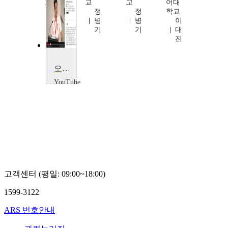
교
교
교
어대
정
정
정
학교
병
병
병
이
기
기
기
대
진
오바마, 소토메이어는 미국의 미래인종
YouTube
Luis
Fraga
고객센터 (평일: 09:00~18:00)
1599-3122
ARS 번호안내