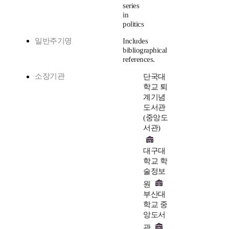
series
in
politics
일반주기명
Includes
bibliographical
references.
소장기관
단국대
학교 퇴
계기념
도서관
(중앙도
서관)
대구대
학교 학
술정보
원
부산대
학교 중
앙도서
관