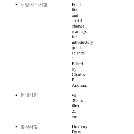
서명/저자사항
Political
life
and
social
change;
readings
for
introductory
political
science
/
Edited
by
Charles
F.
Andrain.
형태사항
vii,
393 p.
illus.
23
cm.
총서사항
Duxbury
Press