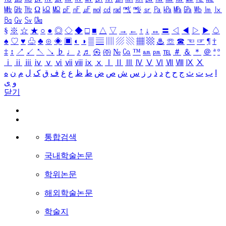
㎒
㎓
㎔
Ω
㏀
㏁
㎊
㎋
㎌
㏖
㏅
㎭
㎮
㎯
㏛
㎩
㎪
㎫
㎬
㏝
㏐
㏓
㏃
㏉
㏜
㏆
§
※
☆
★
○
●
◎
◇
◆
□
■
△
▽
→
←
↑
↓
↔
〓
◁
◀
▷
▶
♤
♠
♡
♥
♧
♣
⊙
◈
▣
◐
◑
▒
▤
▥
▨
▧
▦
▩
♨
☏
☎
☜
☞
¶
†
‡
↕
↗
↙
↖
↘
♭
♩
♪
♬
㉿
㈜
№
㏇
™
㏂
㏘
℡
＃
＆
＊
＠
ª
º
ⅰ
ⅱ
ⅲ
ⅳ
ⅴ
ⅵ
ⅶ
ⅷ
ⅸ
ⅹ
Ⅰ
Ⅱ
Ⅲ
Ⅳ
Ⅴ
Ⅵ
Ⅶ
Ⅷ
Ⅸ
Ⅹ
ا
ب
ت
ث
ج
ح
خ
د
ذ
ر
ز
س
ش
ص
ض
ط
ظ
ع
غ
ف
ق
ک
ل
م
ن
ه
و
ی
닫기
통합검색
국내학술논문
학위논문
해외학술논문
학술지