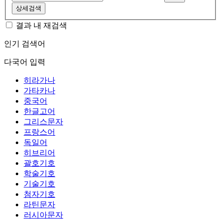
상세검색
결과 내 재검색
인기 검색어
다국어 입력
히라가나
가타카나
중국어
한글고어
그리스문자
프랑스어
독일어
히브리어
괄호기호
학술기호
기술기호
첨자기호
라틴문자
러시아문자