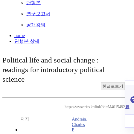
단행본
연구보고서
공개강의
home
단행본 상세
Political life and social change :
readings for introductory political
science
한글로보기
료
https://www.riss.kr/link?id=M4015482
저자
Andrain,
Charles
F