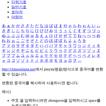
단위기호
일반기호
로마자
아랍어
あ
ぁ
か
が
さ
ざ
た
だ
な
は
ば
ぱ
ま
や
ゃ
ら
わ
ゎ
ん
い
ぃ
き
ぎ
し
じ
ち
ぢ
に
ひ
び
ぴ
み
り
う
ぅ
く
ぐ
す
ず
つ
づ
っ
ぬ
ふ
ぶ
ぷ
む
ゆ
ゅ
る
え
ぇ
け
げ
せ
ぜ
て
で
ね
へ
べ
ぺ
め
れ
お
ぉ
こ
ご
そ
ぞ
と
ど
の
ほ
ぼ
ぽ
も
よ
ょ
ろ
を
ア
ァ
カ
サ
ザ
タ
ダ
ナ
ハ
バ
パ
マ
ヤ
ャ
ラ
ワ
ヮ
ン
イ
ィ
キ
ギ
シ
ジ
チ
ヂ
ニ
ヒ
ビ
ピ
ミ
リ
ウ
ゥ
ク
グ
ス
ズ
ツ
ヅ
ッ
ヌ
フ
ブ
プ
ム
ユ
ュ
ル
エ
ェ
ケ
ゲ
セ
ゼ
テ
デ
ヘ
ベ
ペ
メ
レ
オ
ォ
コ
ゴ
ソ
ゾ
ト
ド
ノ
ホ
ボ
ポ
モ
ヨ
ョ
ロ
ヲ
―
http://chineseinput.net/
에서 pinyin(병음)방식으로 중국어를 변환
할 수 있습니다.
변환된 중국어를 복사하여 사용하시면 됩니다.
예시)
中文 을 입력하시려면
zhongwen
을 입력하시고 space를
누르시면됩니다.