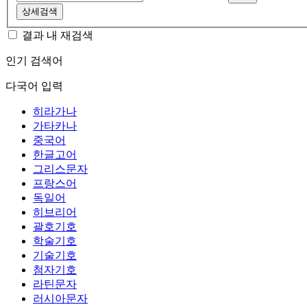
상세검색
결과 내 재검색
인기 검색어
다국어 입력
히라가나
가타카나
중국어
한글고어
그리스문자
프랑스어
독일어
히브리어
괄호기호
학술기호
기술기호
첨자기호
라틴문자
러시아문자