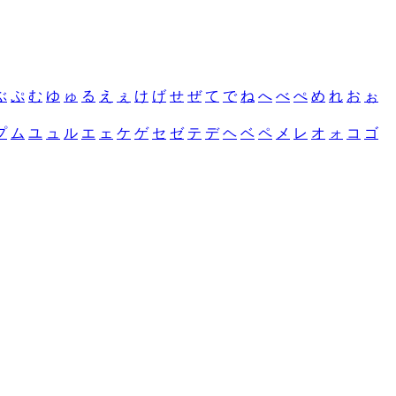
ぶ
ぷ
む
ゆ
ゅ
る
え
ぇ
け
げ
せ
ぜ
て
で
ね
へ
べ
ぺ
め
れ
お
ぉ
プ
ム
ユ
ュ
ル
エ
ェ
ケ
ゲ
セ
ゼ
テ
デ
ヘ
ベ
ペ
メ
レ
オ
ォ
コ
ゴ