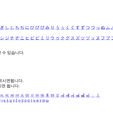
ぎ
し
じ
ち
ぢ
に
ひ
び
ぴ
み
り
う
ぅ
く
ぐ
す
ず
つ
づ
っ
ぬ
ふ
シ
ジ
チ
ヂ
ニ
ヒ
ビ
ピ
ミ
リ
ウ
ゥ
ク
グ
ス
ズ
ツ
ヅ
ッ
ヌ
フ
ブ
할 수 있습니다.
누르시면됩니다.
시면 됩니다.
ㅻ
ㅼ
ㅽ
ㅾ
ㅿ
ㆀ
ㆁ
ㆂ
ㆃ
ㆄ
ㆅ
ㆆ
ㆇ
ㆈ
ㆉ
ㆊ
ㆋ
ㆌ
ㆍ
ㆎ
θ
ι
κ
λ
μ
ν
ξ
ο
π
ρ
σ
τ
υ
φ
χ
ψ
ω