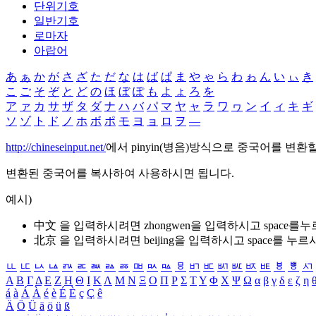
단위기호
일반기호
로마자
아랍어
あ
ぁ
か
が
さ
ざ
た
だ
な
は
ば
ぱ
ま
や
ゃ
ら
わ
ゎ
ん
い
ぃ
き
こ
ご
そ
ぞ
と
ど
の
ほ
ぼ
ぽ
も
よ
ょ
ろ
を
ア
ァ
カ
サ
ザ
タ
ダ
ナ
ハ
バ
パ
マ
ヤ
ャ
ラ
ワ
ヮ
ン
イ
ィ
キ
ギ
ソ
ゾ
ト
ド
ノ
ホ
ボ
ポ
モ
ヨ
ョ
ロ
ヲ
―
http://chineseinput.net/
에서 pinyin(병음)방식으로 중국어를 변환
변환된 중국어를 복사하여 사용하시면 됩니다.
예시)
中文 을 입력하시려면
zhongwen
을 입력하시고 space를
北京 을 입력하시려면
beijing
을 입력하시고 space를 누르
ㅥ
ㅦ
ㅧ
ㅨ
ㅩ
ㅪ
ㅫ
ㅬ
ㅭ
ㅮ
ㅯ
ㅰ
ㅱ
ㅲ
ㅳ
ㅴ
ㅵ
ㅶ
ㅷ
ㅸ
ㅹ
ㅺ
Α
Β
Γ
Δ
Ε
Ζ
Η
Θ
Ι
Κ
Λ
Μ
Ν
Ξ
Ο
Π
Ρ
Σ
Τ
Υ
Φ
Χ
Ψ
Ω
α
β
γ
δ
ε
ζ
η
á
à
Á
À
é
è
É
È
ç
Ç
ê
Ä
Ö
Ü
ä
ö
ü
ß