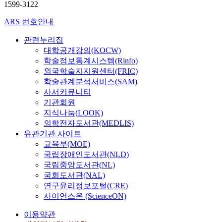
1599-3122
ARS 번호안내
관련누리집
대학공개강의(KOCW)
학술정보통계시스템(Rinfo)
외국학술지지원센터(FRIC)
학술관계분석서비스(SAM)
사서커뮤니티
기관회원
지식나눔(LOOK)
의학전자도서관(MEDLIS)
유관기관 사이트
교육부(MOE)
국립장애인도서관(NLD)
국립중앙도서관(NL)
국회도서관(NAL)
연구윤리정보포털(CRE)
사이언스온 (ScienceON)
이용약관