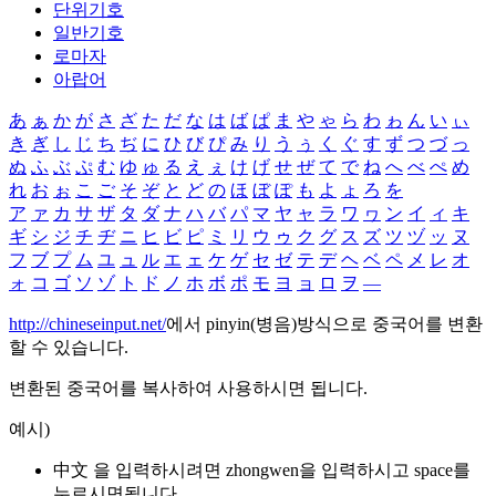
단위기호
일반기호
로마자
아랍어
あ
ぁ
か
が
さ
ざ
た
だ
な
は
ば
ぱ
ま
や
ゃ
ら
わ
ゎ
ん
い
ぃ
き
ぎ
し
じ
ち
ぢ
に
ひ
び
ぴ
み
り
う
ぅ
く
ぐ
す
ず
つ
づ
っ
ぬ
ふ
ぶ
ぷ
む
ゆ
ゅ
る
え
ぇ
け
げ
せ
ぜ
て
で
ね
へ
べ
ぺ
め
れ
お
ぉ
こ
ご
そ
ぞ
と
ど
の
ほ
ぼ
ぽ
も
よ
ょ
ろ
を
ア
ァ
カ
サ
ザ
タ
ダ
ナ
ハ
バ
パ
マ
ヤ
ャ
ラ
ワ
ヮ
ン
イ
ィ
キ
ギ
シ
ジ
チ
ヂ
ニ
ヒ
ビ
ピ
ミ
リ
ウ
ゥ
ク
グ
ス
ズ
ツ
ヅ
ッ
ヌ
フ
ブ
プ
ム
ユ
ュ
ル
エ
ェ
ケ
ゲ
セ
ゼ
テ
デ
ヘ
ベ
ペ
メ
レ
オ
ォ
コ
ゴ
ソ
ゾ
ト
ド
ノ
ホ
ボ
ポ
モ
ヨ
ョ
ロ
ヲ
―
http://chineseinput.net/
에서 pinyin(병음)방식으로 중국어를 변환
할 수 있습니다.
변환된 중국어를 복사하여 사용하시면 됩니다.
예시)
中文 을 입력하시려면
zhongwen
을 입력하시고 space를
누르시면됩니다.