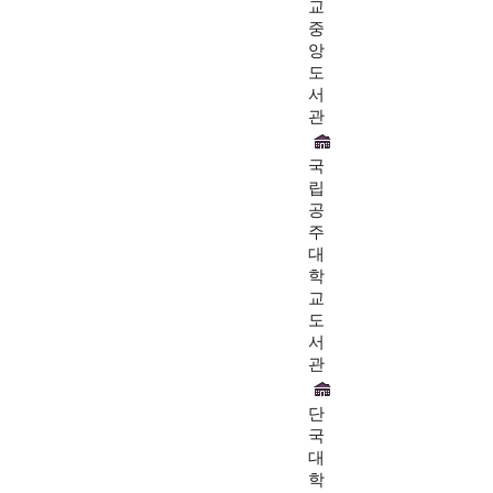
교
중
앙
도
서
관
국
립
공
주
대
학
교
도
서
관
단
국
대
학