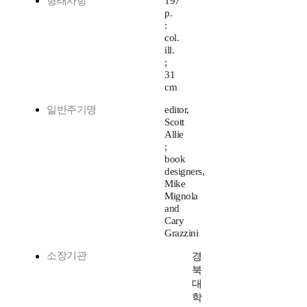
형태사항
197
p.
:
col.
ill.
;
31
cm
일반주기명
editor,
Scott
Allie
;
book
designers,
Mike
Mignola
and
Cary
Grazzini
소장기관
경
북
대
학