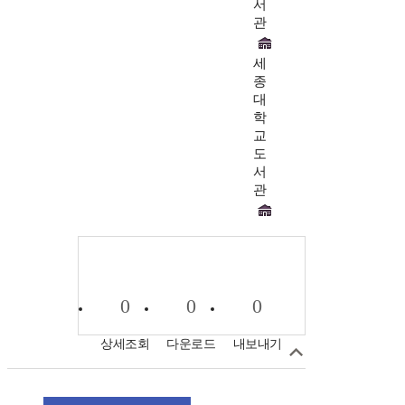
서
관
세
종
대
학
교
도
서
관
0
0
0
상세조회
다운로드
내보내기