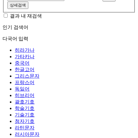
상세검색
결과 내 재검색
인기 검색어
다국어 입력
히라가나
가타카나
중국어
한글고어
그리스문자
프랑스어
독일어
히브리어
괄호기호
학술기호
기술기호
첨자기호
라틴문자
러시아문자