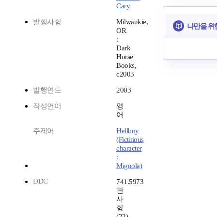
Cary
발행사항
Milwaukie,
나만을 위
OR
:
Dark
Horse
Books,
c2003
발행연도
2003
작성언어
영
어
주제어
Hellboy
(Fictitious
character
:
Mignola)
DDC
741.5973
판
사
항
(22)