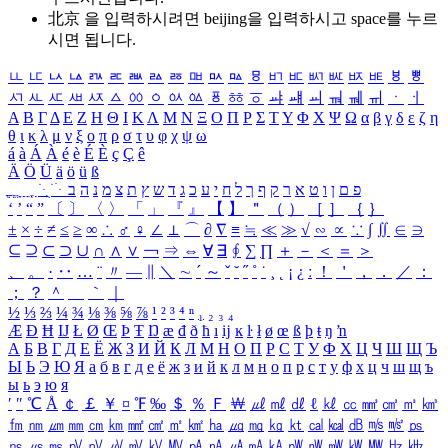
北京 을 입력하시려면
beijing
을 입력하시고 space를 누르
시면 됩니다.
ㅥ
ㅦ
ㅧ
ㅨ
ㅩ
ㅪ
ㅫ
ㅬ
ㅭ
ㅮ
ㅯ
ㅰ
ㅱ
ㅲ
ㅳ
ㅴ
ㅵ
ㅶ
ㅷ
ㅸ
ㅹ
ㅺ
ㅻ
ㅼ
ㅽ
ㅾ
ㅿ
ㆀ
ㆁ
ㆂ
ㆃ
ㆄ
ㆅ
ㆆ
ㆇ
ㆈ
ㆉ
ㆊ
ㆋ
ㆌ
ㆍ
ㆎ
Α
Β
Γ
Δ
Ε
Ζ
Η
Θ
Ι
Κ
Λ
Μ
Ν
Ξ
Ο
Π
Ρ
Σ
Τ
Υ
Φ
Χ
Ψ
Ω
α
β
γ
δ
ε
ζ
η
θ
ι
κ
λ
μ
ν
ξ
ο
π
ρ
σ
τ
υ
φ
χ
ψ
ω
á
à
Á
À
é
è
É
È
ç
Ç
ê
Ä
Ö
Ü
ä
ö
ü
ß
ְ
ֳ
ֲ
ֱ
ָ
ַ
ֵ
ֶ
ִ
ֹ
ּ
ֻ
ׂ
ׁ
ּ
ב
ה
נ
מ
צ
ת
ץ
ש
ד
ג
כ
ע
י
ח
ל
ך
ף
ק
ר
א
ט
ו
ן
ם
פ
‘
’
“
”
〔
〕
〈
〉
「
」
『
』
【
】
＂
（
）
［
］
｛
｝
±
×
÷
≠
≤
≥
∞
∴
♂
♀
∠
⊥
⌒
∂
∇
≡
≒
≪
≫
√
∽
∝
∵
∫
∬
∈
∋
⊆
⊇
⊂
⊃
∪
∩
∧
∨
￢
⇒
⇔
∀
∃
∮
∑
∏
＋
－
＜
＝
＞
、
。
·
‥
…
¨
〃
―
∥
＼
∼
´
～
ˇ
˘
˝
˚
˙
¸
˛
¡
¿
ː
！
＇
，
．
／
：
；
？
＾
＿
｀
｜
½
⅓
⅔
¼
¾
⅛
⅜
⅝
⅞
¹
²
³
⁴
ⁿ
₁
₂
₃
₄
Æ
Ð
Ħ
Ĳ
Ł
Ø
Œ
Þ
Ŧ
Ŋ
æ
đ
ð
ħ
ı
ĳ
ĸ
ŀ
ł
ø
œ
ß
þ
ŧ
ŋ
ŉ
А
Б
В
Г
Д
Е
Ё
Ж
З
И
Й
К
Л
М
Н
О
П
Р
С
Т
У
Ф
Х
Ц
Ч
Ш
Щ
Ъ
Ы
Ь
Э
Ю
Я
а
б
в
г
д
е
ё
ж
з
и
й
к
л
м
н
о
п
р
с
т
у
ф
х
ц
ч
ш
щ
ъ
ы
ь
э
ю
я
′
″
℃
Å
￠
￡
￥
¤
℉
‰
＄
％
Ｆ
￦
㎕
㎖
㎗
ℓ
㎘
㏄
㎣
㎤
㎥
㎦
㎙
㎚
㎛
㎜
㎝
㎞
㎟
㎠
㎡
㎢
㏊
㎍
㎎
㎏
㏏
㎈
㎉
㏈
㎧
㎨
㎰
㎱
㎲
㎳
㎴
㎵
㎶
㎷
㎸
㎹
㎀
㎁
㎂
㎃
㎄
㎺
㎻
㎽
㎾
㎿
㎐
㎑