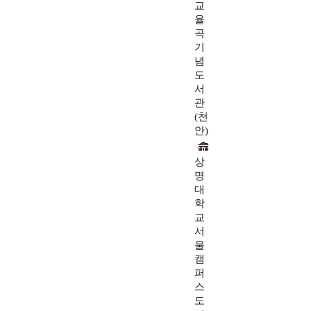
교
율
곡
기
념
도
서
관
(천
안)
상
명
대
학
교
서
울
캠
퍼
스
도