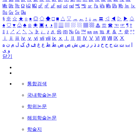
㎒
㎓
㎔
Ω
㏀
㏁
㎊
㎋
㎌
㏖
㏅
㎭
㎮
㎯
㏛
㎩
㎪
㎫
㎬
㏝
㏐
㏓
㏃
㏉
㏜
㏆
§
※
☆
★
○
●
◎
◇
◆
□
■
△
▽
→
←
↑
↓
↔
〓
◁
◀
▷
▶
♤
♠
♡
♥
♧
♣
⊙
◈
▣
◐
◑
▒
▤
▥
▨
▧
▦
▩
♨
☏
☎
☜
☞
¶
†
‡
↕
↗
↙
↖
↘
♭
♩
♪
♬
㉿
㈜
№
㏇
™
㏂
㏘
℡
＃
＆
＊
＠
ª
º
ⅰ
ⅱ
ⅲ
ⅳ
ⅴ
ⅵ
ⅶ
ⅷ
ⅸ
ⅹ
Ⅰ
Ⅱ
Ⅲ
Ⅳ
Ⅴ
Ⅵ
Ⅶ
Ⅷ
Ⅸ
Ⅹ
ا
ب
ت
ث
ج
ح
خ
د
ذ
ر
ز
س
ش
ص
ض
ط
ظ
ع
غ
ف
ق
ک
ل
م
ن
ه
و
ی
닫기
통합검색
국내학술논문
학위논문
해외학술논문
학술지