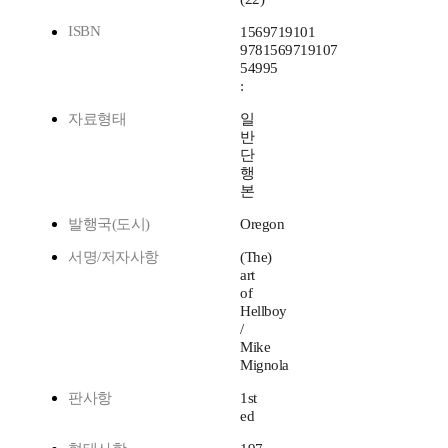
ISBN
1569719101
9781569719107
54995
:
자료형태
일
반
단
행
본
발행국(도시)
Oregon
서명/저자사항
(The)
art
of
Hellboy
/
Mike
Mignola
판사항
1st
ed