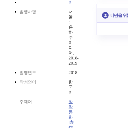
어
발행사항
서
나만을 위
울
:
은
하
수
미
디
어,
2018-
2019
발행연도
2018
작성언어
한
국
어
주제어
창
작
동
화
[創
作