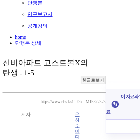
단행본
연구보고서
공개강의
home
단행본 상세
신비아파트 고스트볼X의
탄생 . 1-5
한글로보기
이 자료와 
https://www.riss.kr/link?id=M15577575
료
저자
은
하
수
미
디