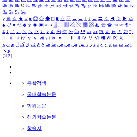
㎒
㎓
㎔
Ω
㏀
㏁
㎊
㎋
㎌
㏖
㏅
㎭
㎮
㎯
㏛
㎩
㎪
㎫
㎬
㏝
㏐
㏓
㏃
㏉
㏜
㏆
§
※
☆
★
○
●
◎
◇
◆
□
■
△
▽
→
←
↑
↓
↔
〓
◁
◀
▷
▶
♤
♠
♡
♥
♧
♣
⊙
◈
▣
◐
◑
▒
▤
▥
▨
▧
▦
▩
♨
☏
☎
☜
☞
¶
†
‡
↕
↗
↙
↖
↘
♭
♩
♪
♬
㉿
㈜
№
㏇
™
㏂
㏘
℡
＃
＆
＊
＠
ª
º
ⅰ
ⅱ
ⅲ
ⅳ
ⅴ
ⅵ
ⅶ
ⅷ
ⅸ
ⅹ
Ⅰ
Ⅱ
Ⅲ
Ⅳ
Ⅴ
Ⅵ
Ⅶ
Ⅷ
Ⅸ
Ⅹ
ا
ب
ت
ث
ج
ح
خ
د
ذ
ر
ز
س
ش
ص
ض
ط
ظ
ع
غ
ف
ق
ک
ل
م
ن
ه
و
ی
닫기
통합검색
국내학술논문
학위논문
해외학술논문
학술지