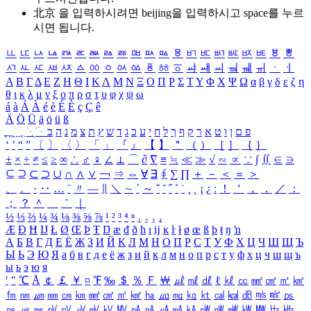
北京 을 입력하시려면
beijing
을 입력하시고 space를 누르
시면 됩니다.
ㅥ
ㅦ
ㅧ
ㅨ
ㅩ
ㅪ
ㅫ
ㅬ
ㅭ
ㅮ
ㅯ
ㅰ
ㅱ
ㅲ
ㅳ
ㅴ
ㅵ
ㅶ
ㅷ
ㅸ
ㅹ
ㅺ
ㅻ
ㅼ
ㅽ
ㅾ
ㅿ
ㆀ
ㆁ
ㆂ
ㆃ
ㆄ
ㆅ
ㆆ
ㆇ
ㆈ
ㆉ
ㆊ
ㆋ
ㆌ
ㆍ
ㆎ
Α
Β
Γ
Δ
Ε
Ζ
Η
Θ
Ι
Κ
Λ
Μ
Ν
Ξ
Ο
Π
Ρ
Σ
Τ
Υ
Φ
Χ
Ψ
Ω
α
β
γ
δ
ε
ζ
η
θ
ι
κ
λ
μ
ν
ξ
ο
π
ρ
σ
τ
υ
φ
χ
ψ
ω
á
à
Á
À
é
è
É
È
ç
Ç
ê
Ä
Ö
Ü
ä
ö
ü
ß
ְ
ֳ
ֲ
ֱ
ָ
ַ
ֵ
ֶ
ִ
ֹ
ּ
ֻ
ׂ
ׁ
ּ
ב
ה
נ
מ
צ
ת
ץ
ש
ד
ג
כ
ע
י
ח
ל
ך
ף
ק
ר
א
ט
ו
ן
ם
פ
‘
’
“
”
〔
〕
〈
〉
「
」
『
』
【
】
＂
（
）
［
］
｛
｝
±
×
÷
≠
≤
≥
∞
∴
♂
♀
∠
⊥
⌒
∂
∇
≡
≒
≪
≫
√
∽
∝
∵
∫
∬
∈
∋
⊆
⊇
⊂
⊃
∪
∩
∧
∨
￢
⇒
⇔
∀
∃
∮
∑
∏
＋
－
＜
＝
＞
、
。
·
‥
…
¨
〃
―
∥
＼
∼
´
～
ˇ
˘
˝
˚
˙
¸
˛
¡
¿
ː
！
＇
，
．
／
：
；
？
＾
＿
｀
｜
½
⅓
⅔
¼
¾
⅛
⅜
⅝
⅞
¹
²
³
⁴
ⁿ
₁
₂
₃
₄
Æ
Ð
Ħ
Ĳ
Ł
Ø
Œ
Þ
Ŧ
Ŋ
æ
đ
ð
ħ
ı
ĳ
ĸ
ŀ
ł
ø
œ
ß
þ
ŧ
ŋ
ŉ
А
Б
В
Г
Д
Е
Ё
Ж
З
И
Й
К
Л
М
Н
О
П
Р
С
Т
У
Ф
Х
Ц
Ч
Ш
Щ
Ъ
Ы
Ь
Э
Ю
Я
а
б
в
г
д
е
ё
ж
з
и
й
к
л
м
н
о
п
р
с
т
у
ф
х
ц
ч
ш
щ
ъ
ы
ь
э
ю
я
′
″
℃
Å
￠
￡
￥
¤
℉
‰
＄
％
Ｆ
￦
㎕
㎖
㎗
ℓ
㎘
㏄
㎣
㎤
㎥
㎦
㎙
㎚
㎛
㎜
㎝
㎞
㎟
㎠
㎡
㎢
㏊
㎍
㎎
㎏
㏏
㎈
㎉
㏈
㎧
㎨
㎰
㎱
㎲
㎳
㎴
㎵
㎶
㎷
㎸
㎹
㎀
㎁
㎂
㎃
㎄
㎺
㎻
㎽
㎾
㎿
㎐
㎑