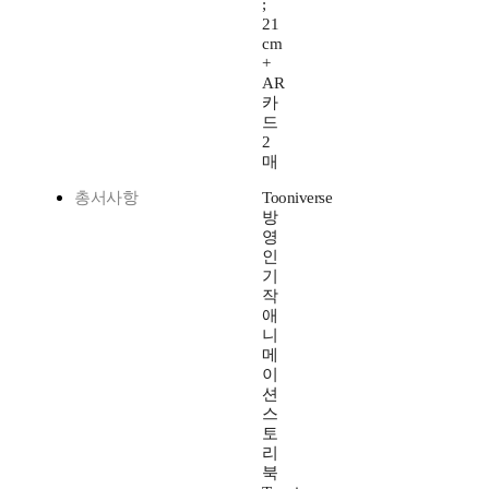
;
21
cm
+
AR
카
드
2
매
총서사항
Tooniverse
방
영
인
기
작
애
니
메
이
션
스
토
리
북