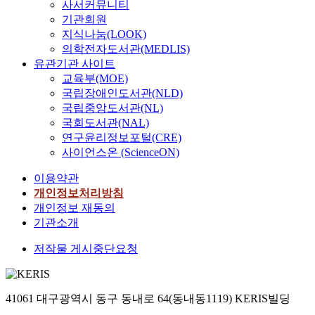
사서커뮤니티
기관회원
지식나눔(LOOK)
의학전자도서관(MEDLIS)
유관기관 사이트
교육부(MOE)
국립장애인도서관(NLD)
국립중앙도서관(NL)
국회도서관(NAL)
연구윤리정보포털(CRE)
사이언스온 (ScienceON)
이용약관
개인정보처리방침
개인정보 재동의
기관소개
저작물 게시중단요청
41061 대구광역시 동구 동내로 64(동내동1119) KERIS빌딩