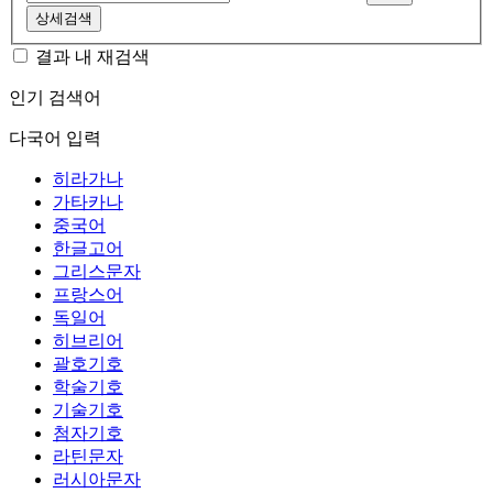
상세검색
결과 내 재검색
인기 검색어
다국어 입력
히라가나
가타카나
중국어
한글고어
그리스문자
프랑스어
독일어
히브리어
괄호기호
학술기호
기술기호
첨자기호
라틴문자
러시아문자