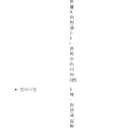
트
볼
X
의
탄
생.
1-
5
/
은
하
수
미
디
어
[편]
형태사항
5
책
:
천
연
색
삽
화