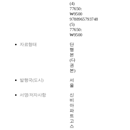
(4)
77650:
₩9500
9788965793748
(5)
77650:
₩9500
자료형태
단
행
본
(다
권
본)
발행국(도시)
서
울
서명/저자사항
신
비
아
파
트
고
스