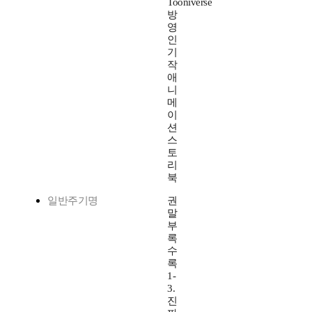
Tooniverse
방
영
인
기
작
애
니
메
이
션
스
토
리
북
일반주기명
권
말
부
록
수
록
1-
3.
진