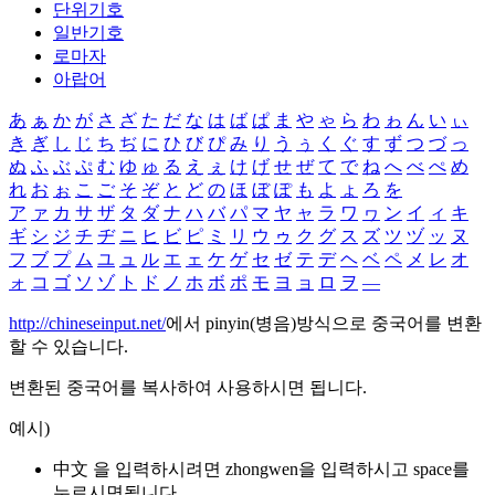
단위기호
일반기호
로마자
아랍어
あ
ぁ
か
が
さ
ざ
た
だ
な
は
ば
ぱ
ま
や
ゃ
ら
わ
ゎ
ん
い
ぃ
き
ぎ
し
じ
ち
ぢ
に
ひ
び
ぴ
み
り
う
ぅ
く
ぐ
す
ず
つ
づ
っ
ぬ
ふ
ぶ
ぷ
む
ゆ
ゅ
る
え
ぇ
け
げ
せ
ぜ
て
で
ね
へ
べ
ぺ
め
れ
お
ぉ
こ
ご
そ
ぞ
と
ど
の
ほ
ぼ
ぽ
も
よ
ょ
ろ
を
ア
ァ
カ
サ
ザ
タ
ダ
ナ
ハ
バ
パ
マ
ヤ
ャ
ラ
ワ
ヮ
ン
イ
ィ
キ
ギ
シ
ジ
チ
ヂ
ニ
ヒ
ビ
ピ
ミ
リ
ウ
ゥ
ク
グ
ス
ズ
ツ
ヅ
ッ
ヌ
フ
ブ
プ
ム
ユ
ュ
ル
エ
ェ
ケ
ゲ
セ
ゼ
テ
デ
ヘ
ベ
ペ
メ
レ
オ
ォ
コ
ゴ
ソ
ゾ
ト
ド
ノ
ホ
ボ
ポ
モ
ヨ
ョ
ロ
ヲ
―
http://chineseinput.net/
에서 pinyin(병음)방식으로 중국어를 변환
할 수 있습니다.
변환된 중국어를 복사하여 사용하시면 됩니다.
예시)
中文 을 입력하시려면
zhongwen
을 입력하시고 space를
누르시면됩니다.