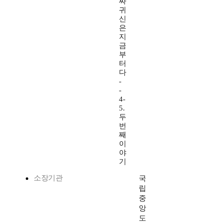
짜
귀
신
은
지
금
부
터
다
-
-
4-
5.
두
번
째
이
야
기
소장기관
국
립
중
앙
도