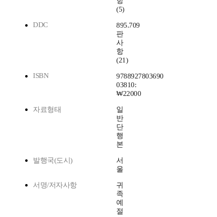
항
(5)
DDC
895.709
판
사
항
(21)
ISBN
9788927803690
03810:
₩22000
자료형태
일
반
단
행
본
발행국(도시)
서
울
서명/저자사항
귀
족
예
절