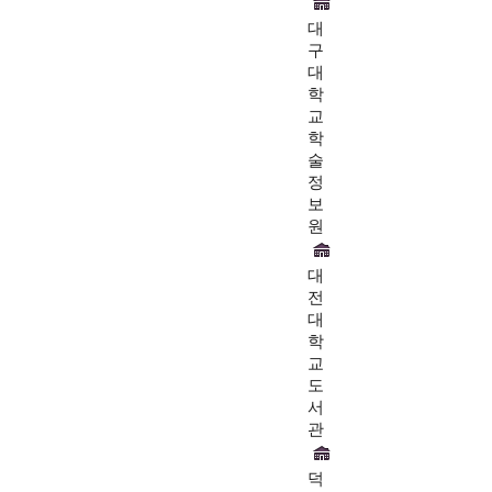
대
구
대
학
교
학
술
정
보
원
대
전
대
학
교
도
서
관
덕