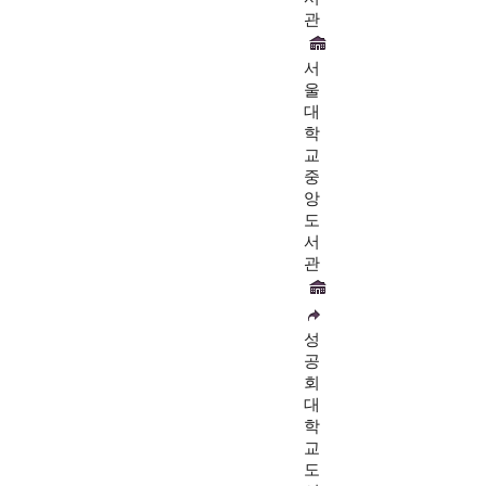
관
서
울
대
학
교
중
앙
도
서
관
성
공
회
대
학
교
도