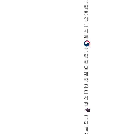
국
립
중
앙
도
서
관
국
립
한
밭
대
학
교
도
서
관
국
민
대