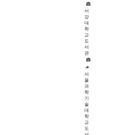
서
강
대
학
교
도
서
관
서
울
과
학
기
술
대
학
교
도
서