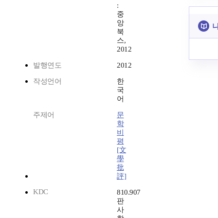
:
중
앙
나
북
스,
2012
발행연도
2012
작성언어
한
국
어
주제어
문
학
비
평
[文
學
批
評]
KDC
810.907
판
사