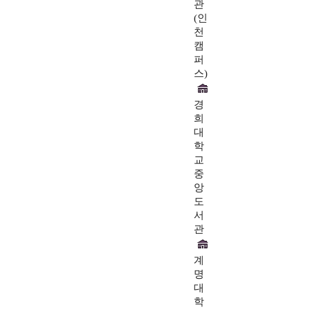
관
(인
천
캠
퍼
스)
경
희
대
학
교
중
앙
도
서
관
계
명
대
학