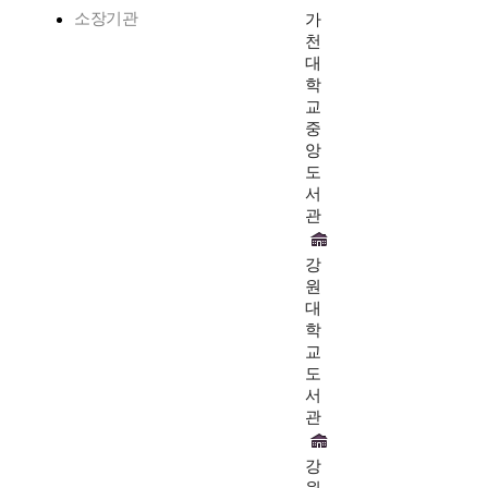
소장기관
가
천
대
학
교
중
앙
도
서
관
강
원
대
학
교
도
서
관
강