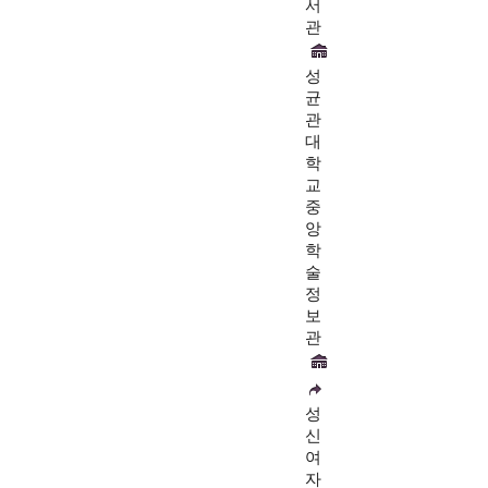
서
관
성
균
관
대
학
교
중
앙
학
술
정
보
관
성
신
여
자