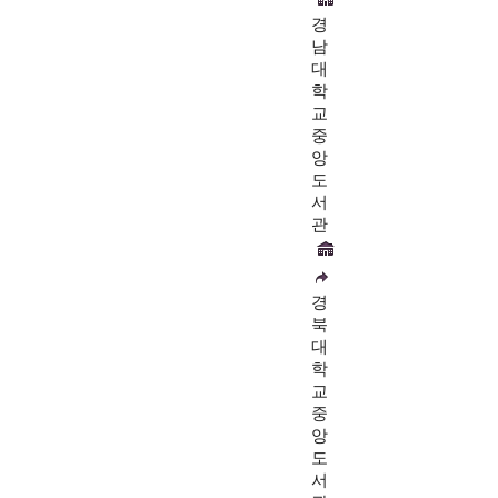
경
남
대
학
교
중
앙
도
서
관
경
북
대
학
교
중
앙
도
서