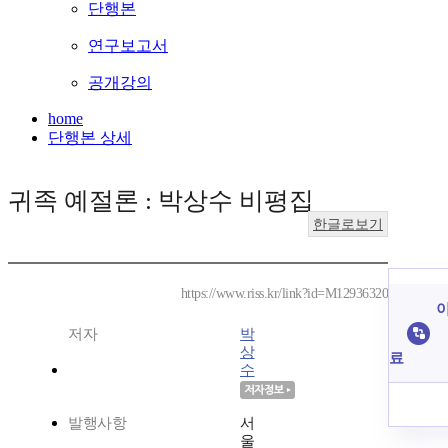
단행본
연구보고서
공개강의
home
단행본 상세
귀족 예절론 : 박상수 비평집
한글로보기
https://www.riss.kr/link?id=M12936320
이
저자
박
상
료
수
발행사항
서
울