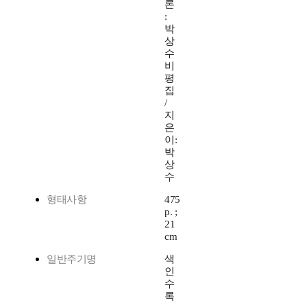
론
:
박
상
수
비
평
집
/
지
은
이:
박
상
수
형태사항
475
p. ;
21
cm
일반주기명
색
인
수
록