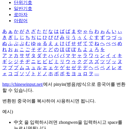
단위기호
일반기호
로마자
아랍어
あ
ぁ
か
が
さ
ざ
た
だ
な
は
ば
ぱ
ま
や
ゃ
ら
わ
ゎ
ん
い
ぃ
き
ぎ
し
じ
ち
ぢ
に
ひ
び
ぴ
み
り
う
ぅ
く
ぐ
す
ず
つ
づ
っ
ぬ
ふ
ぶ
ぷ
む
ゆ
ゅ
る
え
ぇ
け
げ
せ
ぜ
て
で
ね
へ
べ
ぺ
め
れ
お
ぉ
こ
ご
そ
ぞ
と
ど
の
ほ
ぼ
ぽ
も
よ
ょ
ろ
を
ア
ァ
カ
サ
ザ
タ
ダ
ナ
ハ
バ
パ
マ
ヤ
ャ
ラ
ワ
ヮ
ン
イ
ィ
キ
ギ
シ
ジ
チ
ヂ
ニ
ヒ
ビ
ピ
ミ
リ
ウ
ゥ
ク
グ
ス
ズ
ツ
ヅ
ッ
ヌ
フ
ブ
プ
ム
ユ
ュ
ル
エ
ェ
ケ
ゲ
セ
ゼ
テ
デ
ヘ
ベ
ペ
メ
レ
オ
ォ
コ
ゴ
ソ
ゾ
ト
ド
ノ
ホ
ボ
ポ
モ
ヨ
ョ
ロ
ヲ
―
http://chineseinput.net/
에서 pinyin(병음)방식으로 중국어를 변환
할 수 있습니다.
변환된 중국어를 복사하여 사용하시면 됩니다.
예시)
中文 을 입력하시려면
zhongwen
을 입력하시고 space를
누르시면됩니다.