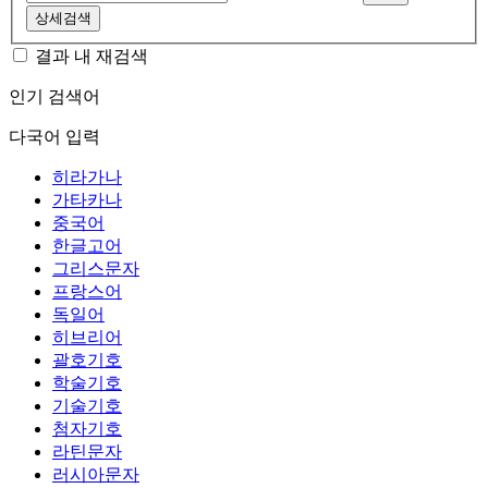
상세검색
결과 내 재검색
인기 검색어
다국어 입력
히라가나
가타카나
중국어
한글고어
그리스문자
프랑스어
독일어
히브리어
괄호기호
학술기호
기술기호
첨자기호
라틴문자
러시아문자