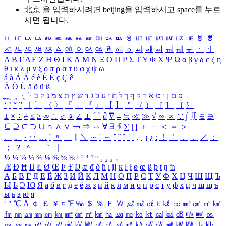
北京 을 입력하시려면
beijing
을 입력하시고 space를 누르
시면 됩니다.
ㅥ
ㅦ
ㅧ
ㅨ
ㅩ
ㅪ
ㅫ
ㅬ
ㅭ
ㅮ
ㅯ
ㅰ
ㅱ
ㅲ
ㅳ
ㅴ
ㅵ
ㅶ
ㅷ
ㅸ
ㅹ
ㅺ
ㅻ
ㅼ
ㅽ
ㅾ
ㅿ
ㆀ
ㆁ
ㆂ
ㆃ
ㆄ
ㆅ
ㆆ
ㆇ
ㆈ
ㆉ
ㆊ
ㆋ
ㆌ
ㆍ
ㆎ
Α
Β
Γ
Δ
Ε
Ζ
Η
Θ
Ι
Κ
Λ
Μ
Ν
Ξ
Ο
Π
Ρ
Σ
Τ
Υ
Φ
Χ
Ψ
Ω
α
β
γ
δ
ε
ζ
η
θ
ι
κ
λ
μ
ν
ξ
ο
π
ρ
σ
τ
υ
φ
χ
ψ
ω
á
à
Á
À
é
è
É
È
ç
Ç
ê
Ä
Ö
Ü
ä
ö
ü
ß
ְ
ֳ
ֲ
ֱ
ָ
ַ
ֵ
ֶ
ִ
ֹ
ּ
ֻ
ׂ
ׁ
ּ
ב
ה
נ
מ
צ
ת
ץ
ש
ד
ג
כ
ע
י
ח
ל
ך
ף
ק
ר
א
ט
ו
ן
ם
פ
‘
’
“
”
〔
〕
〈
〉
「
」
『
』
【
】
＂
（
）
［
］
｛
｝
±
×
÷
≠
≤
≥
∞
∴
♂
♀
∠
⊥
⌒
∂
∇
≡
≒
≪
≫
√
∽
∝
∵
∫
∬
∈
∋
⊆
⊇
⊂
⊃
∪
∩
∧
∨
￢
⇒
⇔
∀
∃
∮
∑
∏
＋
－
＜
＝
＞
、
。
·
‥
…
¨
〃
―
∥
＼
∼
´
～
ˇ
˘
˝
˚
˙
¸
˛
¡
¿
ː
！
＇
，
．
／
：
；
？
＾
＿
｀
｜
½
⅓
⅔
¼
¾
⅛
⅜
⅝
⅞
¹
²
³
⁴
ⁿ
₁
₂
₃
₄
Æ
Ð
Ħ
Ĳ
Ł
Ø
Œ
Þ
Ŧ
Ŋ
æ
đ
ð
ħ
ı
ĳ
ĸ
ŀ
ł
ø
œ
ß
þ
ŧ
ŋ
ŉ
А
Б
В
Г
Д
Е
Ё
Ж
З
И
Й
К
Л
М
Н
О
П
Р
С
Т
У
Ф
Х
Ц
Ч
Ш
Щ
Ъ
Ы
Ь
Э
Ю
Я
а
б
в
г
д
е
ё
ж
з
и
й
к
л
м
н
о
п
р
с
т
у
ф
х
ц
ч
ш
щ
ъ
ы
ь
э
ю
я
′
″
℃
Å
￠
￡
￥
¤
℉
‰
＄
％
Ｆ
￦
㎕
㎖
㎗
ℓ
㎘
㏄
㎣
㎤
㎥
㎦
㎙
㎚
㎛
㎜
㎝
㎞
㎟
㎠
㎡
㎢
㏊
㎍
㎎
㎏
㏏
㎈
㎉
㏈
㎧
㎨
㎰
㎱
㎲
㎳
㎴
㎵
㎶
㎷
㎸
㎹
㎀
㎁
㎂
㎃
㎄
㎺
㎻
㎽
㎾
㎿
㎐
㎑