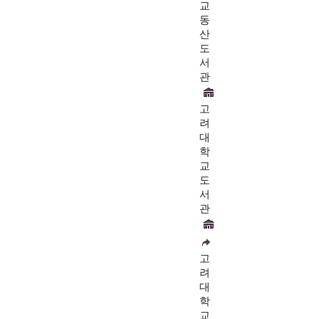
교
동
산
도
서
관
고
려
대
학
교
도
서
관
고
려
대
학
교