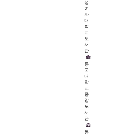
성
여
자
대
학
교
도
서
관
동
국
대
학
교
중
앙
도
서
관
동