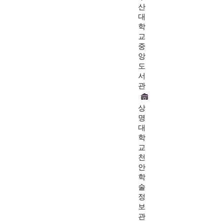
산
대
학
교
중
앙
도
서
관
상
명
대
학
교
천
안
학
술
정
보
관