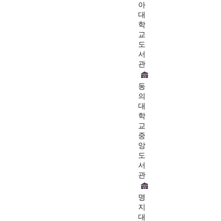
아
대
학
교
도
서
관
동
의
대
학
교
중
앙
도
서
관
명
지
대