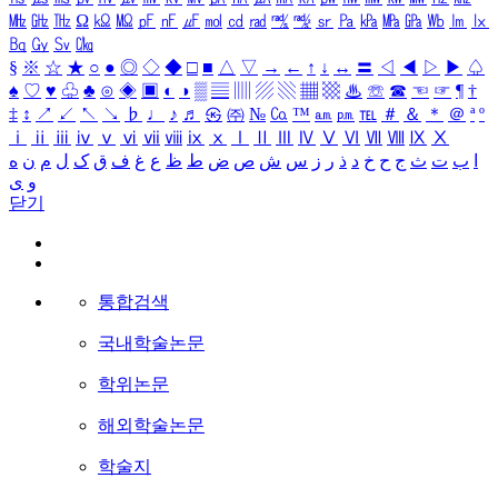
㎒
㎓
㎔
Ω
㏀
㏁
㎊
㎋
㎌
㏖
㏅
㎭
㎮
㎯
㏛
㎩
㎪
㎫
㎬
㏝
㏐
㏓
㏃
㏉
㏜
㏆
§
※
☆
★
○
●
◎
◇
◆
□
■
△
▽
→
←
↑
↓
↔
〓
◁
◀
▷
▶
♤
♠
♡
♥
♧
♣
⊙
◈
▣
◐
◑
▒
▤
▥
▨
▧
▦
▩
♨
☏
☎
☜
☞
¶
†
‡
↕
↗
↙
↖
↘
♭
♩
♪
♬
㉿
㈜
№
㏇
™
㏂
㏘
℡
＃
＆
＊
＠
ª
º
ⅰ
ⅱ
ⅲ
ⅳ
ⅴ
ⅵ
ⅶ
ⅷ
ⅸ
ⅹ
Ⅰ
Ⅱ
Ⅲ
Ⅳ
Ⅴ
Ⅵ
Ⅶ
Ⅷ
Ⅸ
Ⅹ
ا
ب
ت
ث
ج
ح
خ
د
ذ
ر
ز
س
ش
ص
ض
ط
ظ
ع
غ
ف
ق
ک
ل
م
ن
ه
و
ی
닫기
통합검색
국내학술논문
학위논문
해외학술논문
학술지