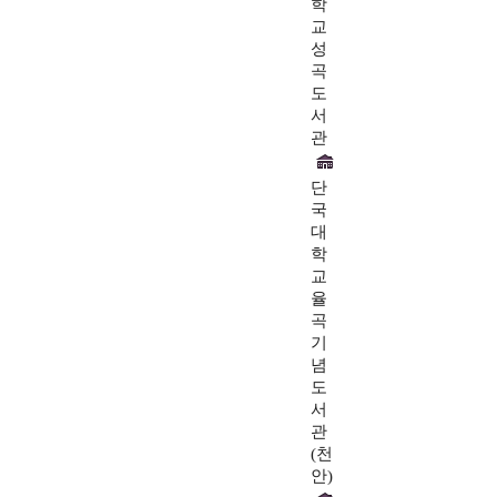
학
교
성
곡
도
서
관
단
국
대
학
교
율
곡
기
념
도
서
관
(천
안)