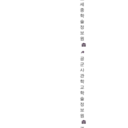
세
종
학
술
정
보
원
공
군
사
관
학
교
학
술
정
보
원