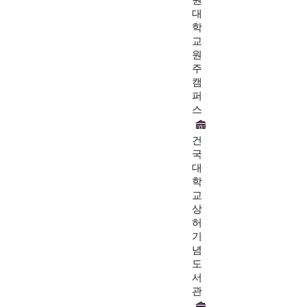
원
대
학
교
원
주
캠
퍼
스
건
국
대
학
교
상
허
기
념
도
서
관