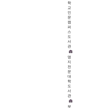
학
교
인
문
캠
퍼
스
도
서
관
명
지
전
문
대
학
도
서
관
부