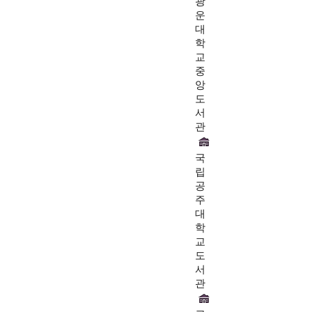
광
운
대
학
교
중
앙
도
서
관
국
립
공
주
대
학
교
도
서
관