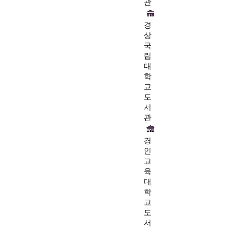
관
경
상
국
립
대
학
교
도
서
관
경
인
교
육
대
학
교
도
서