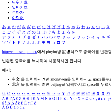
단위기호
일반기호
로마자
아랍어
あ
ぁ
か
が
さ
ざ
た
だ
な
は
ば
ぱ
ま
や
ゃ
ら
わ
ゎ
ん
い
ぃ
き
こ
ご
そ
ぞ
と
ど
の
ほ
ぼ
ぽ
も
よ
ょ
ろ
を
ア
ァ
カ
サ
ザ
タ
ダ
ナ
ハ
バ
パ
マ
ヤ
ャ
ラ
ワ
ヮ
ン
イ
ィ
キ
ギ
ソ
ゾ
ト
ド
ノ
ホ
ボ
ポ
モ
ヨ
ョ
ロ
ヲ
―
http://chineseinput.net/
에서 pinyin(병음)방식으로 중국어를 변환
변환된 중국어를 복사하여 사용하시면 됩니다.
예시)
中文 을 입력하시려면
zhongwen
을 입력하시고 space를
北京 을 입력하시려면
beijing
을 입력하시고 space를 누르
ㅥ
ㅦ
ㅧ
ㅨ
ㅩ
ㅪ
ㅫ
ㅬ
ㅭ
ㅮ
ㅯ
ㅰ
ㅱ
ㅲ
ㅳ
ㅴ
ㅵ
ㅶ
ㅷ
ㅸ
ㅹ
ㅺ
Α
Β
Γ
Δ
Ε
Ζ
Η
Θ
Ι
Κ
Λ
Μ
Ν
Ξ
Ο
Π
Ρ
Σ
Τ
Υ
Φ
Χ
Ψ
Ω
α
β
γ
δ
ε
ζ
η
á
à
Á
À
é
è
É
È
ç
Ç
ê
Ä
Ö
Ü
ä
ö
ü
ß