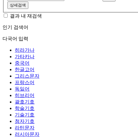
상세검색
결과 내 재검색
인기 검색어
다국어 입력
히라가나
가타카나
중국어
한글고어
그리스문자
프랑스어
독일어
히브리어
괄호기호
학술기호
기술기호
첨자기호
라틴문자
러시아문자