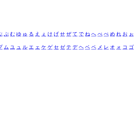
ぶ
ぷ
む
ゆ
ゅ
る
え
ぇ
け
げ
せ
ぜ
て
で
ね
へ
べ
ぺ
め
れ
お
ぉ
プ
ム
ユ
ュ
ル
エ
ェ
ケ
ゲ
セ
ゼ
テ
デ
ヘ
ベ
ペ
メ
レ
オ
ォ
コ
ゴ