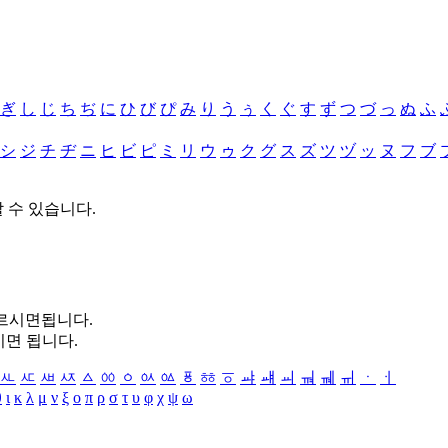
ぎ
し
じ
ち
ぢ
に
ひ
び
ぴ
み
り
う
ぅ
く
ぐ
す
ず
つ
づ
っ
ぬ
ふ
シ
ジ
チ
ヂ
ニ
ヒ
ビ
ピ
ミ
リ
ウ
ゥ
ク
グ
ス
ズ
ツ
ヅ
ッ
ヌ
フ
ブ
할 수 있습니다.
누르시면됩니다.
시면 됩니다.
ㅻ
ㅼ
ㅽ
ㅾ
ㅿ
ㆀ
ㆁ
ㆂ
ㆃ
ㆄ
ㆅ
ㆆ
ㆇ
ㆈ
ㆉ
ㆊ
ㆋ
ㆌ
ㆍ
ㆎ
θ
ι
κ
λ
μ
ν
ξ
ο
π
ρ
σ
τ
υ
φ
χ
ψ
ω