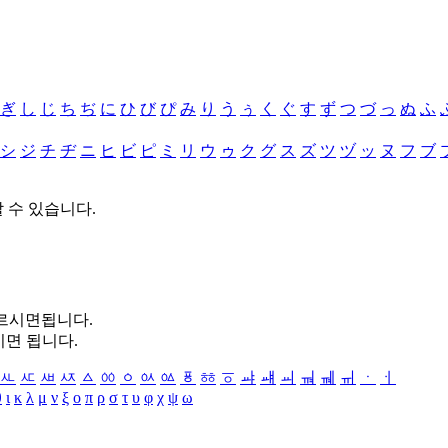
ぎ
し
じ
ち
ぢ
に
ひ
び
ぴ
み
り
う
ぅ
く
ぐ
す
ず
つ
づ
っ
ぬ
ふ
シ
ジ
チ
ヂ
ニ
ヒ
ビ
ピ
ミ
リ
ウ
ゥ
ク
グ
ス
ズ
ツ
ヅ
ッ
ヌ
フ
ブ
할 수 있습니다.
누르시면됩니다.
시면 됩니다.
ㅻ
ㅼ
ㅽ
ㅾ
ㅿ
ㆀ
ㆁ
ㆂ
ㆃ
ㆄ
ㆅ
ㆆ
ㆇ
ㆈ
ㆉ
ㆊ
ㆋ
ㆌ
ㆍ
ㆎ
θ
ι
κ
λ
μ
ν
ξ
ο
π
ρ
σ
τ
υ
φ
χ
ψ
ω