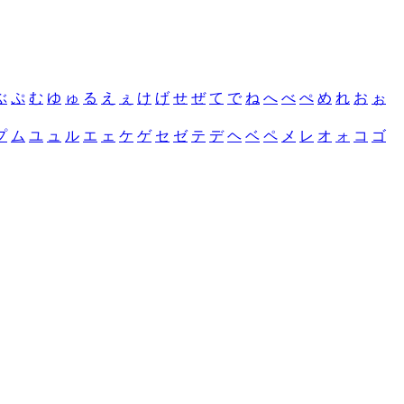
ぶ
ぷ
む
ゆ
ゅ
る
え
ぇ
け
げ
せ
ぜ
て
で
ね
へ
べ
ぺ
め
れ
お
ぉ
プ
ム
ユ
ュ
ル
エ
ェ
ケ
ゲ
セ
ゼ
テ
デ
ヘ
ベ
ペ
メ
レ
オ
ォ
コ
ゴ