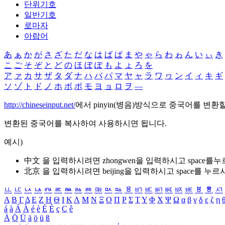
단위기호
일반기호
로마자
아랍어
あ
ぁ
か
が
さ
ざ
た
だ
な
は
ば
ぱ
ま
や
ゃ
ら
わ
ゎ
ん
い
ぃ
き
こ
ご
そ
ぞ
と
ど
の
ほ
ぼ
ぽ
も
よ
ょ
ろ
を
ア
ァ
カ
サ
ザ
タ
ダ
ナ
ハ
バ
パ
マ
ヤ
ャ
ラ
ワ
ヮ
ン
イ
ィ
キ
ギ
ソ
ゾ
ト
ド
ノ
ホ
ボ
ポ
モ
ヨ
ョ
ロ
ヲ
―
http://chineseinput.net/
에서 pinyin(병음)방식으로 중국어를 변환
변환된 중국어를 복사하여 사용하시면 됩니다.
예시)
中文 을 입력하시려면
zhongwen
을 입력하시고 space를
北京 을 입력하시려면
beijing
을 입력하시고 space를 누르
ㅥ
ㅦ
ㅧ
ㅨ
ㅩ
ㅪ
ㅫ
ㅬ
ㅭ
ㅮ
ㅯ
ㅰ
ㅱ
ㅲ
ㅳ
ㅴ
ㅵ
ㅶ
ㅷ
ㅸ
ㅹ
ㅺ
Α
Β
Γ
Δ
Ε
Ζ
Η
Θ
Ι
Κ
Λ
Μ
Ν
Ξ
Ο
Π
Ρ
Σ
Τ
Υ
Φ
Χ
Ψ
Ω
α
β
γ
δ
ε
ζ
η
á
à
Á
À
é
è
É
È
ç
Ç
ê
Ä
Ö
Ü
ä
ö
ü
ß