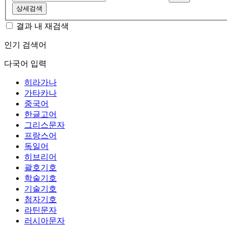
상세검색
결과 내 재검색
인기 검색어
다국어 입력
히라가나
가타카나
중국어
한글고어
그리스문자
프랑스어
독일어
히브리어
괄호기호
학술기호
기술기호
첨자기호
라틴문자
러시아문자