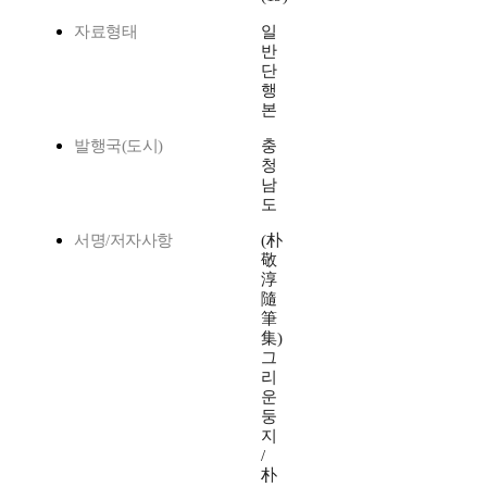
자료형태
일
반
단
행
본
발행국(도시)
충
청
남
도
서명/저자사항
(朴
敬
淳
隨
筆
集)
그
리
운
둥
지
/
朴