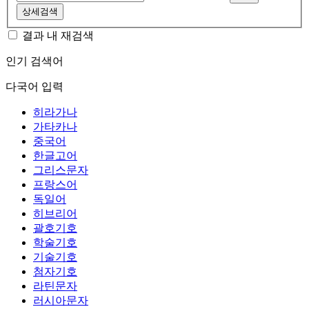
상세검색
결과 내 재검색
인기 검색어
다국어 입력
히라가나
가타카나
중국어
한글고어
그리스문자
프랑스어
독일어
히브리어
괄호기호
학술기호
기술기호
첨자기호
라틴문자
러시아문자