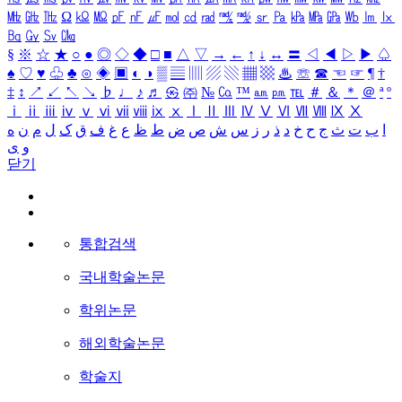
㎒
㎓
㎔
Ω
㏀
㏁
㎊
㎋
㎌
㏖
㏅
㎭
㎮
㎯
㏛
㎩
㎪
㎫
㎬
㏝
㏐
㏓
㏃
㏉
㏜
㏆
§
※
☆
★
○
●
◎
◇
◆
□
■
△
▽
→
←
↑
↓
↔
〓
◁
◀
▷
▶
♤
♠
♡
♥
♧
♣
⊙
◈
▣
◐
◑
▒
▤
▥
▨
▧
▦
▩
♨
☏
☎
☜
☞
¶
†
‡
↕
↗
↙
↖
↘
♭
♩
♪
♬
㉿
㈜
№
㏇
™
㏂
㏘
℡
＃
＆
＊
＠
ª
º
ⅰ
ⅱ
ⅲ
ⅳ
ⅴ
ⅵ
ⅶ
ⅷ
ⅸ
ⅹ
Ⅰ
Ⅱ
Ⅲ
Ⅳ
Ⅴ
Ⅵ
Ⅶ
Ⅷ
Ⅸ
Ⅹ
ا
ب
ت
ث
ج
ح
خ
د
ذ
ر
ز
س
ش
ص
ض
ط
ظ
ع
غ
ف
ق
ک
ل
م
ن
ه
و
ی
닫기
통합검색
국내학술논문
학위논문
해외학술논문
학술지