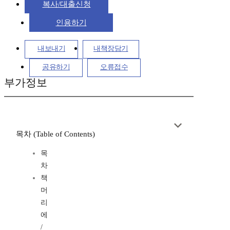
복사/대출신청
인용하기
내보내기
내책장담기
공유하기
오류접수
부가정보
목차 (Table of Contents)
목
차
책
머
리
에
/