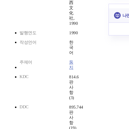
西
文
化
나만
社,
1990
발행연도
1990
작성언어
한
국
어
주제어
둥
지
KDC
814.6
판
사
항
(3)
DDC
895.744
판
사
항
(19)