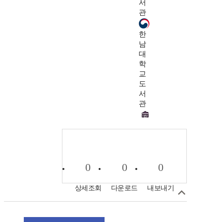
서
관
한
남
대
학
교
도
서
관
0
0
0
상세조회
다운로드
내보내기