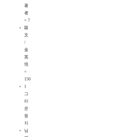
著
者
= 7
跋
文
/
金
英
培
=
150
1
그
리
운
둥
지
님