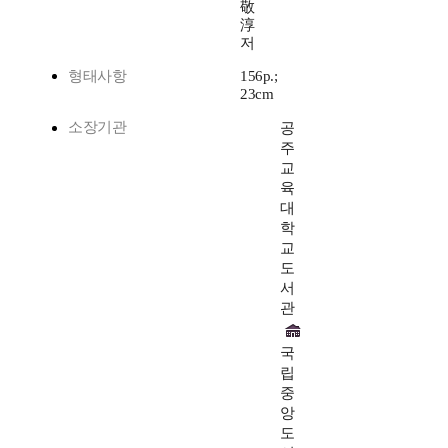
敬
淳
저
형태사항
156p.;
23cm
소장기관
공
주
교
육
대
학
교
도
서
관
국
립
중
앙
도