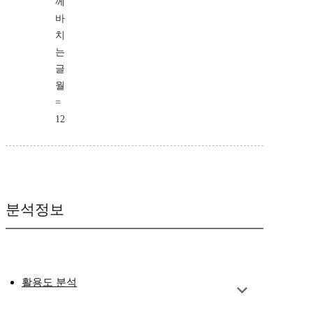
께
바
치
는
글
월
=
12
분석정보
활용도 분석