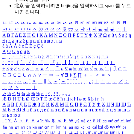
北京 을 입력하시려면
beijing
을 입력하시고 space를 누르
시면 됩니다.
ㅥ
ㅦ
ㅧ
ㅨ
ㅩ
ㅪ
ㅫ
ㅬ
ㅭ
ㅮ
ㅯ
ㅰ
ㅱ
ㅲ
ㅳ
ㅴ
ㅵ
ㅶ
ㅷ
ㅸ
ㅹ
ㅺ
ㅻ
ㅼ
ㅽ
ㅾ
ㅿ
ㆀ
ㆁ
ㆂ
ㆃ
ㆄ
ㆅ
ㆆ
ㆇ
ㆈ
ㆉ
ㆊ
ㆋ
ㆌ
ㆍ
ㆎ
Α
Β
Γ
Δ
Ε
Ζ
Η
Θ
Ι
Κ
Λ
Μ
Ν
Ξ
Ο
Π
Ρ
Σ
Τ
Υ
Φ
Χ
Ψ
Ω
α
β
γ
δ
ε
ζ
η
θ
ι
κ
λ
μ
ν
ξ
ο
π
ρ
σ
τ
υ
φ
χ
ψ
ω
á
à
Á
À
é
è
É
È
ç
Ç
ê
Ä
Ö
Ü
ä
ö
ü
ß
ְ
ֳ
ֲ
ֱ
ָ
ַ
ֵ
ֶ
ִ
ֹ
ּ
ֻ
ׂ
ׁ
ּ
ב
ה
נ
מ
צ
ת
ץ
ש
ד
ג
כ
ע
י
ח
ל
ך
ף
ק
ר
א
ט
ו
ן
ם
פ
‘
’
“
”
〔
〕
〈
〉
「
」
『
』
【
】
＂
（
）
［
］
｛
｝
±
×
÷
≠
≤
≥
∞
∴
♂
♀
∠
⊥
⌒
∂
∇
≡
≒
≪
≫
√
∽
∝
∵
∫
∬
∈
∋
⊆
⊇
⊂
⊃
∪
∩
∧
∨
￢
⇒
⇔
∀
∃
∮
∑
∏
＋
－
＜
＝
＞
、
。
·
‥
…
¨
〃
―
∥
＼
∼
´
～
ˇ
˘
˝
˚
˙
¸
˛
¡
¿
ː
！
＇
，
．
／
：
；
？
＾
＿
｀
｜
½
⅓
⅔
¼
¾
⅛
⅜
⅝
⅞
¹
²
³
⁴
ⁿ
₁
₂
₃
₄
Æ
Ð
Ħ
Ĳ
Ł
Ø
Œ
Þ
Ŧ
Ŋ
æ
đ
ð
ħ
ı
ĳ
ĸ
ŀ
ł
ø
œ
ß
þ
ŧ
ŋ
ŉ
А
Б
В
Г
Д
Е
Ё
Ж
З
И
Й
К
Л
М
Н
О
П
Р
С
Т
У
Ф
Х
Ц
Ч
Ш
Щ
Ъ
Ы
Ь
Э
Ю
Я
а
б
в
г
д
е
ё
ж
з
и
й
к
л
м
н
о
п
р
с
т
у
ф
х
ц
ч
ш
щ
ъ
ы
ь
э
ю
я
′
″
℃
Å
￠
￡
￥
¤
℉
‰
＄
％
Ｆ
￦
㎕
㎖
㎗
ℓ
㎘
㏄
㎣
㎤
㎥
㎦
㎙
㎚
㎛
㎜
㎝
㎞
㎟
㎠
㎡
㎢
㏊
㎍
㎎
㎏
㏏
㎈
㎉
㏈
㎧
㎨
㎰
㎱
㎲
㎳
㎴
㎵
㎶
㎷
㎸
㎹
㎀
㎁
㎂
㎃
㎄
㎺
㎻
㎽
㎾
㎿
㎐
㎑