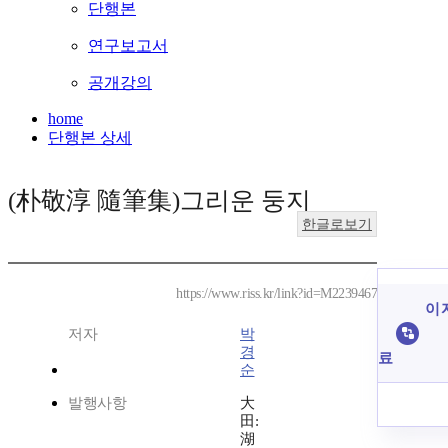
단행본
연구보고서
공개강의
home
단행본 상세
(朴敬淳 隨筆集)그리운 둥지
한글로보기
https://www.riss.kr/link?id=M2239467
이 
저자
박
경
료
순
발행사항
大
田:
湖