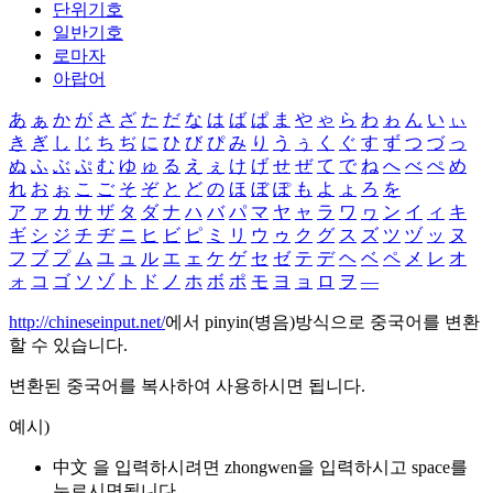
단위기호
일반기호
로마자
아랍어
あ
ぁ
か
が
さ
ざ
た
だ
な
は
ば
ぱ
ま
や
ゃ
ら
わ
ゎ
ん
い
ぃ
き
ぎ
し
じ
ち
ぢ
に
ひ
び
ぴ
み
り
う
ぅ
く
ぐ
す
ず
つ
づ
っ
ぬ
ふ
ぶ
ぷ
む
ゆ
ゅ
る
え
ぇ
け
げ
せ
ぜ
て
で
ね
へ
べ
ぺ
め
れ
お
ぉ
こ
ご
そ
ぞ
と
ど
の
ほ
ぼ
ぽ
も
よ
ょ
ろ
を
ア
ァ
カ
サ
ザ
タ
ダ
ナ
ハ
バ
パ
マ
ヤ
ャ
ラ
ワ
ヮ
ン
イ
ィ
キ
ギ
シ
ジ
チ
ヂ
ニ
ヒ
ビ
ピ
ミ
リ
ウ
ゥ
ク
グ
ス
ズ
ツ
ヅ
ッ
ヌ
フ
ブ
プ
ム
ユ
ュ
ル
エ
ェ
ケ
ゲ
セ
ゼ
テ
デ
ヘ
ベ
ペ
メ
レ
オ
ォ
コ
ゴ
ソ
ゾ
ト
ド
ノ
ホ
ボ
ポ
モ
ヨ
ョ
ロ
ヲ
―
http://chineseinput.net/
에서 pinyin(병음)방식으로 중국어를 변환
할 수 있습니다.
변환된 중국어를 복사하여 사용하시면 됩니다.
예시)
中文 을 입력하시려면
zhongwen
을 입력하시고 space를
누르시면됩니다.