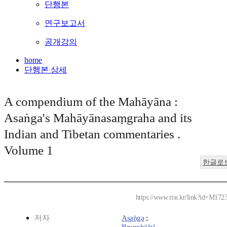
단행본
연구보고서
공개강의
home
단행본 상세
A compendium of the Mahāyāna :
Asaṅga's Mahāyānasaṃgraha and its
Indian and Tibetan commentaries .
Volume 1
한글로
https://www.riss.kr/link?id=M172
저자
Asaṅga
;