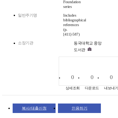
Foundation
series
일반주기명
Includes
bibliographical
references
(p.
[411]-587)
소장기관
동국대학교 중앙
도서관
0
0
0
상세조회
다운로드
내보내
복사/대출신청
인용하기