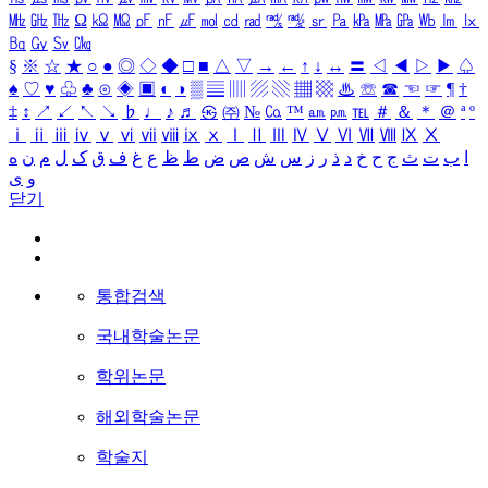
㎒
㎓
㎔
Ω
㏀
㏁
㎊
㎋
㎌
㏖
㏅
㎭
㎮
㎯
㏛
㎩
㎪
㎫
㎬
㏝
㏐
㏓
㏃
㏉
㏜
㏆
§
※
☆
★
○
●
◎
◇
◆
□
■
△
▽
→
←
↑
↓
↔
〓
◁
◀
▷
▶
♤
♠
♡
♥
♧
♣
⊙
◈
▣
◐
◑
▒
▤
▥
▨
▧
▦
▩
♨
☏
☎
☜
☞
¶
†
‡
↕
↗
↙
↖
↘
♭
♩
♪
♬
㉿
㈜
№
㏇
™
㏂
㏘
℡
＃
＆
＊
＠
ª
º
ⅰ
ⅱ
ⅲ
ⅳ
ⅴ
ⅵ
ⅶ
ⅷ
ⅸ
ⅹ
Ⅰ
Ⅱ
Ⅲ
Ⅳ
Ⅴ
Ⅵ
Ⅶ
Ⅷ
Ⅸ
Ⅹ
ا
ب
ت
ث
ج
ح
خ
د
ذ
ر
ز
س
ش
ص
ض
ط
ظ
ع
غ
ف
ق
ک
ل
م
ن
ه
و
ی
닫기
통합검색
국내학술논문
학위논문
해외학술논문
학술지