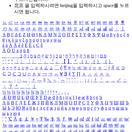
北京 을 입력하시려면
beijing
을 입력하시고 space를 누르
시면 됩니다.
ㅥ
ㅦ
ㅧ
ㅨ
ㅩ
ㅪ
ㅫ
ㅬ
ㅭ
ㅮ
ㅯ
ㅰ
ㅱ
ㅲ
ㅳ
ㅴ
ㅵ
ㅶ
ㅷ
ㅸ
ㅹ
ㅺ
ㅻ
ㅼ
ㅽ
ㅾ
ㅿ
ㆀ
ㆁ
ㆂ
ㆃ
ㆄ
ㆅ
ㆆ
ㆇ
ㆈ
ㆉ
ㆊ
ㆋ
ㆌ
ㆍ
ㆎ
Α
Β
Γ
Δ
Ε
Ζ
Η
Θ
Ι
Κ
Λ
Μ
Ν
Ξ
Ο
Π
Ρ
Σ
Τ
Υ
Φ
Χ
Ψ
Ω
α
β
γ
δ
ε
ζ
η
θ
ι
κ
λ
μ
ν
ξ
ο
π
ρ
σ
τ
υ
φ
χ
ψ
ω
á
à
Á
À
é
è
É
È
ç
Ç
ê
Ä
Ö
Ü
ä
ö
ü
ß
ְ
ֳ
ֲ
ֱ
ָ
ַ
ֵ
ֶ
ִ
ֹ
ּ
ֻ
ׂ
ׁ
ּ
ב
ה
נ
מ
צ
ת
ץ
ש
ד
ג
כ
ע
י
ח
ל
ך
ף
ק
ר
א
ט
ו
ן
ם
פ
‘
’
“
”
〔
〕
〈
〉
「
」
『
』
【
】
＂
（
）
［
］
｛
｝
±
×
÷
≠
≤
≥
∞
∴
♂
♀
∠
⊥
⌒
∂
∇
≡
≒
≪
≫
√
∽
∝
∵
∫
∬
∈
∋
⊆
⊇
⊂
⊃
∪
∩
∧
∨
￢
⇒
⇔
∀
∃
∮
∑
∏
＋
－
＜
＝
＞
、
。
·
‥
…
¨
〃
―
∥
＼
∼
´
～
ˇ
˘
˝
˚
˙
¸
˛
¡
¿
ː
！
＇
，
．
／
：
；
？
＾
＿
｀
｜
½
⅓
⅔
¼
¾
⅛
⅜
⅝
⅞
¹
²
³
⁴
ⁿ
₁
₂
₃
₄
Æ
Ð
Ħ
Ĳ
Ł
Ø
Œ
Þ
Ŧ
Ŋ
æ
đ
ð
ħ
ı
ĳ
ĸ
ŀ
ł
ø
œ
ß
þ
ŧ
ŋ
ŉ
А
Б
В
Г
Д
Е
Ё
Ж
З
И
Й
К
Л
М
Н
О
П
Р
С
Т
У
Ф
Х
Ц
Ч
Ш
Щ
Ъ
Ы
Ь
Э
Ю
Я
а
б
в
г
д
е
ё
ж
з
и
й
к
л
м
н
о
п
р
с
т
у
ф
х
ц
ч
ш
щ
ъ
ы
ь
э
ю
я
′
″
℃
Å
￠
￡
￥
¤
℉
‰
＄
％
Ｆ
￦
㎕
㎖
㎗
ℓ
㎘
㏄
㎣
㎤
㎥
㎦
㎙
㎚
㎛
㎜
㎝
㎞
㎟
㎠
㎡
㎢
㏊
㎍
㎎
㎏
㏏
㎈
㎉
㏈
㎧
㎨
㎰
㎱
㎲
㎳
㎴
㎵
㎶
㎷
㎸
㎹
㎀
㎁
㎂
㎃
㎄
㎺
㎻
㎽
㎾
㎿
㎐
㎑