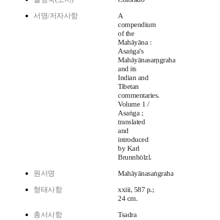
서명/저자사항
A
compendium
of the
Mahāyāna :
Asaṅga's
Mahāyānasaṃgraha
and its
Indian and
Tibetan
commentaries.
Volume 1 /
Asaṅga ;
translated
and
introduced
by Karl
Brunnhölzl.
원서명
Mahāyānasaṅgraha
형태사항
xxiii, 587 p.;
24 cm.
총서사항
Tsadra