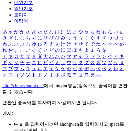
단위기호
일반기호
로마자
아랍어
あ
ぁ
か
が
さ
ざ
た
だ
な
は
ば
ぱ
ま
や
ゃ
ら
わ
ゎ
ん
い
ぃ
き
ぎ
し
じ
ち
ぢ
に
ひ
び
ぴ
み
り
う
ぅ
く
ぐ
す
ず
つ
づ
っ
ぬ
ふ
ぶ
ぷ
む
ゆ
ゅ
る
え
ぇ
け
げ
せ
ぜ
て
で
ね
へ
べ
ぺ
め
れ
お
ぉ
こ
ご
そ
ぞ
と
ど
の
ほ
ぼ
ぽ
も
よ
ょ
ろ
を
ア
ァ
カ
サ
ザ
タ
ダ
ナ
ハ
バ
パ
マ
ヤ
ャ
ラ
ワ
ヮ
ン
イ
ィ
キ
ギ
シ
ジ
チ
ヂ
ニ
ヒ
ビ
ピ
ミ
リ
ウ
ゥ
ク
グ
ス
ズ
ツ
ヅ
ッ
ヌ
フ
ブ
プ
ム
ユ
ュ
ル
エ
ェ
ケ
ゲ
セ
ゼ
テ
デ
ヘ
ベ
ペ
メ
レ
オ
ォ
コ
ゴ
ソ
ゾ
ト
ド
ノ
ホ
ボ
ポ
モ
ヨ
ョ
ロ
ヲ
―
http://chineseinput.net/
에서 pinyin(병음)방식으로 중국어를 변환
할 수 있습니다.
변환된 중국어를 복사하여 사용하시면 됩니다.
예시)
中文 을 입력하시려면
zhongwen
을 입력하시고 space를
누르시면됩니다.