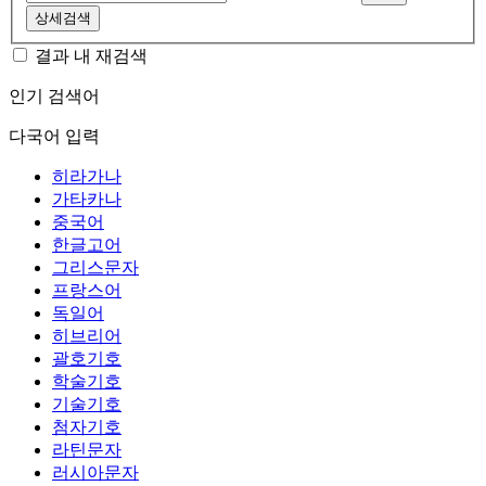
상세검색
결과 내 재검색
인기 검색어
다국어 입력
히라가나
가타카나
중국어
한글고어
그리스문자
프랑스어
독일어
히브리어
괄호기호
학술기호
기술기호
첨자기호
라틴문자
러시아문자