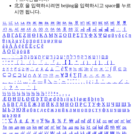
北京 을 입력하시려면
beijing
을 입력하시고 space를 누르
시면 됩니다.
ㅥ
ㅦ
ㅧ
ㅨ
ㅩ
ㅪ
ㅫ
ㅬ
ㅭ
ㅮ
ㅯ
ㅰ
ㅱ
ㅲ
ㅳ
ㅴ
ㅵ
ㅶ
ㅷ
ㅸ
ㅹ
ㅺ
ㅻ
ㅼ
ㅽ
ㅾ
ㅿ
ㆀ
ㆁ
ㆂ
ㆃ
ㆄ
ㆅ
ㆆ
ㆇ
ㆈ
ㆉ
ㆊ
ㆋ
ㆌ
ㆍ
ㆎ
Α
Β
Γ
Δ
Ε
Ζ
Η
Θ
Ι
Κ
Λ
Μ
Ν
Ξ
Ο
Π
Ρ
Σ
Τ
Υ
Φ
Χ
Ψ
Ω
α
β
γ
δ
ε
ζ
η
θ
ι
κ
λ
μ
ν
ξ
ο
π
ρ
σ
τ
υ
φ
χ
ψ
ω
á
à
Á
À
é
è
É
È
ç
Ç
ê
Ä
Ö
Ü
ä
ö
ü
ß
ְ
ֳ
ֲ
ֱ
ָ
ַ
ֵ
ֶ
ִ
ֹ
ּ
ֻ
ׂ
ׁ
ּ
ב
ה
נ
מ
צ
ת
ץ
ש
ד
ג
כ
ע
י
ח
ל
ך
ף
ק
ר
א
ט
ו
ן
ם
פ
‘
’
“
”
〔
〕
〈
〉
「
」
『
』
【
】
＂
（
）
［
］
｛
｝
±
×
÷
≠
≤
≥
∞
∴
♂
♀
∠
⊥
⌒
∂
∇
≡
≒
≪
≫
√
∽
∝
∵
∫
∬
∈
∋
⊆
⊇
⊂
⊃
∪
∩
∧
∨
￢
⇒
⇔
∀
∃
∮
∑
∏
＋
－
＜
＝
＞
、
。
·
‥
…
¨
〃
―
∥
＼
∼
´
～
ˇ
˘
˝
˚
˙
¸
˛
¡
¿
ː
！
＇
，
．
／
：
；
？
＾
＿
｀
｜
½
⅓
⅔
¼
¾
⅛
⅜
⅝
⅞
¹
²
³
⁴
ⁿ
₁
₂
₃
₄
Æ
Ð
Ħ
Ĳ
Ł
Ø
Œ
Þ
Ŧ
Ŋ
æ
đ
ð
ħ
ı
ĳ
ĸ
ŀ
ł
ø
œ
ß
þ
ŧ
ŋ
ŉ
А
Б
В
Г
Д
Е
Ё
Ж
З
И
Й
К
Л
М
Н
О
П
Р
С
Т
У
Ф
Х
Ц
Ч
Ш
Щ
Ъ
Ы
Ь
Э
Ю
Я
а
б
в
г
д
е
ё
ж
з
и
й
к
л
м
н
о
п
р
с
т
у
ф
х
ц
ч
ш
щ
ъ
ы
ь
э
ю
я
′
″
℃
Å
￠
￡
￥
¤
℉
‰
＄
％
Ｆ
￦
㎕
㎖
㎗
ℓ
㎘
㏄
㎣
㎤
㎥
㎦
㎙
㎚
㎛
㎜
㎝
㎞
㎟
㎠
㎡
㎢
㏊
㎍
㎎
㎏
㏏
㎈
㎉
㏈
㎧
㎨
㎰
㎱
㎲
㎳
㎴
㎵
㎶
㎷
㎸
㎹
㎀
㎁
㎂
㎃
㎄
㎺
㎻
㎽
㎾
㎿
㎐
㎑