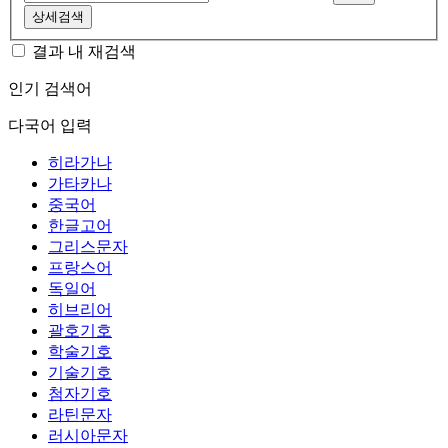
상세검색
결과 내 재검색
인기 검색어
다국어 입력
히라가나
가타카나
중국어
한글고어
그리스문자
프랑스어
독일어
히브리어
괄호기호
학술기호
기술기호
첨자기호
라틴문자
러시아문자