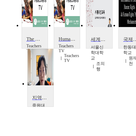
The Human Rights Experience
Human Rights and Wrongs: Innovative Approaches to Citizenship
세계시민교육:민주주의와 인권
국제인
Teachers
Teachers
서울신
한동대
TV
TV
학대학
학교
Teachers
Teachers
교
원
TV
TV
조의
천
행
지역사회와 인권문제
중원대
학교
염지
혜