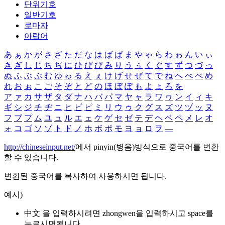
단위기호
일반기호
로마자
아랍어
あ
ぁ
か
が
さ
ざ
た
だ
な
は
ば
ぱ
ま
や
ゃ
ら
わ
ゎ
ん
い
ぃ
き
ぎ
し
じ
ち
ぢ
に
ひ
び
ぴ
み
り
う
ぅ
く
ぐ
す
ず
つ
づ
っ
ぬ
ふ
ぶ
ぷ
む
ゆ
ゅ
る
え
ぇ
け
げ
せ
ぜ
て
で
ね
へ
べ
ぺ
め
れ
お
ぉ
こ
ご
そ
ぞ
と
ど
の
ほ
ぼ
ぽ
も
よ
ょ
ろ
を
ア
ァ
カ
サ
ザ
タ
ダ
ナ
ハ
バ
パ
マ
ヤ
ャ
ラ
ワ
ヮ
ン
イ
ィ
キ
ギ
シ
ジ
チ
ヂ
ニ
ヒ
ビ
ピ
ミ
リ
ウ
ゥ
ク
グ
ス
ズ
ツ
ヅ
ッ
ヌ
フ
ブ
プ
ム
ユ
ュ
ル
エ
ェ
ケ
ゲ
セ
ゼ
テ
デ
ヘ
ベ
ペ
メ
レ
オ
ォ
コ
ゴ
ソ
ゾ
ト
ド
ノ
ホ
ボ
ポ
モ
ヨ
ョ
ロ
ヲ
―
http://chineseinput.net/
에서 pinyin(병음)방식으로 중국어를 변환
할 수 있습니다.
변환된 중국어를 복사하여 사용하시면 됩니다.
예시)
中文 을 입력하시려면
zhongwen
을 입력하시고 space를
누르시면됩니다.