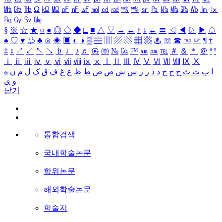
㎒
㎓
㎔
Ω
㏀
㏁
㎊
㎋
㎌
㏖
㏅
㎭
㎮
㎯
㏛
㎩
㎪
㎫
㎬
㏝
㏐
㏓
㏃
㏉
㏜
㏆
§
※
☆
★
○
●
◎
◇
◆
□
■
△
▽
→
←
↑
↓
↔
〓
◁
◀
▷
▶
♤
♠
♡
♥
♧
♣
⊙
◈
▣
◐
◑
▒
▤
▥
▨
▧
▦
▩
♨
☏
☎
☜
☞
¶
†
‡
↕
↗
↙
↖
↘
♭
♩
♪
♬
㉿
㈜
№
㏇
™
㏂
㏘
℡
＃
＆
＊
＠
ª
º
ⅰ
ⅱ
ⅲ
ⅳ
ⅴ
ⅵ
ⅶ
ⅷ
ⅸ
ⅹ
Ⅰ
Ⅱ
Ⅲ
Ⅳ
Ⅴ
Ⅵ
Ⅶ
Ⅷ
Ⅸ
Ⅹ
ا
ب
ت
ث
ج
ح
خ
د
ذ
ر
ز
س
ش
ص
ض
ط
ظ
ع
غ
ف
ق
ک
ل
م
ن
ه
و
ی
닫기
통합검색
국내학술논문
학위논문
해외학술논문
학술지