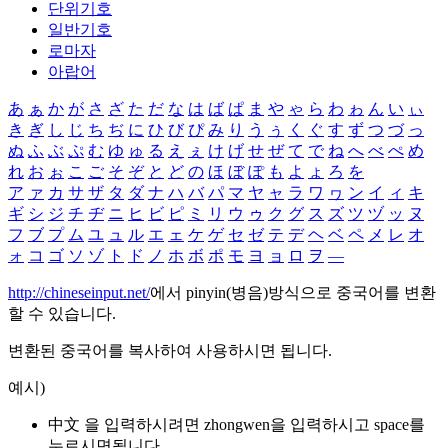
단위기호
일반기호
로마자
아랍어
あ
ぁ
か
が
さ
ざ
た
だ
な
は
ば
ぱ
ま
や
ゃ
ら
わ
ゎ
ん
い
ぃ
き
ぎ
し
じ
ち
ぢ
に
ひ
び
ぴ
み
り
う
ぅ
く
ぐ
す
ず
つ
づ
っ
ぬ
ふ
ぶ
ぷ
む
ゆ
ゅ
る
え
ぇ
け
げ
せ
ぜ
て
で
ね
へ
べ
ぺ
め
れ
お
ぉ
こ
ご
そ
ぞ
と
ど
の
ほ
ぼ
ぽ
も
よ
ょ
ろ
を
ア
ァ
カ
サ
ザ
タ
ダ
ナ
ハ
バ
パ
マ
ヤ
ャ
ラ
ワ
ヮ
ン
イ
ィ
キ
ギ
シ
ジ
チ
ヂ
ニ
ヒ
ビ
ピ
ミ
リ
ウ
ゥ
ク
グ
ス
ズ
ツ
ヅ
ッ
ヌ
フ
ブ
プ
ム
ユ
ュ
ル
エ
ェ
ケ
ゲ
セ
ゼ
テ
デ
ヘ
ベ
ペ
メ
レ
オ
ォ
コ
ゴ
ソ
ゾ
ト
ド
ノ
ホ
ボ
ポ
モ
ヨ
ョ
ロ
ヲ
―
http://chineseinput.net/
에서 pinyin(병음)방식으로 중국어를 변환
할 수 있습니다.
변환된 중국어를 복사하여 사용하시면 됩니다.
예시)
中文 을 입력하시려면
zhongwen
을 입력하시고 space를
누르시면됩니다.