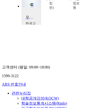
윤명
킹
정보
희,
핀).
원
김주
영,
우리 도서관에 적합한 홍보채널 선정과 실행전략 수립
강영
한국교
아
육학술
정보원
이주
형
고객센터 (평일: 09:00~18:00)
1599-3122
ARS 번호안내
관련누리집
대학공개강의(KOCW)
학술정보통계시스템(Rinfo)