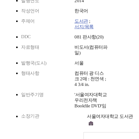
발행연도
2014
작성언어
한국어
주제어
도서관
;
서지/목록
DDC
081 판사항(20)
자료형태
비도서(컴퓨터파
일)
발행국(도시)
서울
형태사항
컴퓨터 광 디스
크 2매 : 천연색 ;
4 3/4 in.
일반주기명
'서울여자대학교
우리전자책
Bookfile DVD'임
소장기관
서울여자대학교 도서관