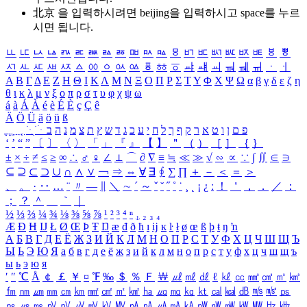
北京 을 입력하시려면
beijing
을 입력하시고 space를 누르
시면 됩니다.
ㅥ
ㅦ
ㅧ
ㅨ
ㅩ
ㅪ
ㅫ
ㅬ
ㅭ
ㅮ
ㅯ
ㅰ
ㅱ
ㅲ
ㅳ
ㅴ
ㅵ
ㅶ
ㅷ
ㅸ
ㅹ
ㅺ
ㅻ
ㅼ
ㅽ
ㅾ
ㅿ
ㆀ
ㆁ
ㆂ
ㆃ
ㆄ
ㆅ
ㆆ
ㆇ
ㆈ
ㆉ
ㆊ
ㆋ
ㆌ
ㆍ
ㆎ
Α
Β
Γ
Δ
Ε
Ζ
Η
Θ
Ι
Κ
Λ
Μ
Ν
Ξ
Ο
Π
Ρ
Σ
Τ
Υ
Φ
Χ
Ψ
Ω
α
β
γ
δ
ε
ζ
η
θ
ι
κ
λ
μ
ν
ξ
ο
π
ρ
σ
τ
υ
φ
χ
ψ
ω
á
à
Á
À
é
è
É
È
ç
Ç
ê
Ä
Ö
Ü
ä
ö
ü
ß
ְ
ֳ
ֲ
ֱ
ָ
ַ
ֵ
ֶ
ִ
ֹ
ּ
ֻ
ׂ
ׁ
ּ
ב
ה
נ
מ
צ
ת
ץ
ש
ד
ג
כ
ע
י
ח
ל
ך
ף
ק
ר
א
ט
ו
ן
ם
פ
‘
’
“
”
〔
〕
〈
〉
「
」
『
』
【
】
＂
（
）
［
］
｛
｝
±
×
÷
≠
≤
≥
∞
∴
♂
♀
∠
⊥
⌒
∂
∇
≡
≒
≪
≫
√
∽
∝
∵
∫
∬
∈
∋
⊆
⊇
⊂
⊃
∪
∩
∧
∨
￢
⇒
⇔
∀
∃
∮
∑
∏
＋
－
＜
＝
＞
、
。
·
‥
…
¨
〃
―
∥
＼
∼
´
～
ˇ
˘
˝
˚
˙
¸
˛
¡
¿
ː
！
＇
，
．
／
：
；
？
＾
＿
｀
｜
½
⅓
⅔
¼
¾
⅛
⅜
⅝
⅞
¹
²
³
⁴
ⁿ
₁
₂
₃
₄
Æ
Ð
Ħ
Ĳ
Ł
Ø
Œ
Þ
Ŧ
Ŋ
æ
đ
ð
ħ
ı
ĳ
ĸ
ŀ
ł
ø
œ
ß
þ
ŧ
ŋ
ŉ
А
Б
В
Г
Д
Е
Ё
Ж
З
И
Й
К
Л
М
Н
О
П
Р
С
Т
У
Ф
Х
Ц
Ч
Ш
Щ
Ъ
Ы
Ь
Э
Ю
Я
а
б
в
г
д
е
ё
ж
з
и
й
к
л
м
н
о
п
р
с
т
у
ф
х
ц
ч
ш
щ
ъ
ы
ь
э
ю
я
′
″
℃
Å
￠
￡
￥
¤
℉
‰
＄
％
Ｆ
￦
㎕
㎖
㎗
ℓ
㎘
㏄
㎣
㎤
㎥
㎦
㎙
㎚
㎛
㎜
㎝
㎞
㎟
㎠
㎡
㎢
㏊
㎍
㎎
㎏
㏏
㎈
㎉
㏈
㎧
㎨
㎰
㎱
㎲
㎳
㎴
㎵
㎶
㎷
㎸
㎹
㎀
㎁
㎂
㎃
㎄
㎺
㎻
㎽
㎾
㎿
㎐
㎑