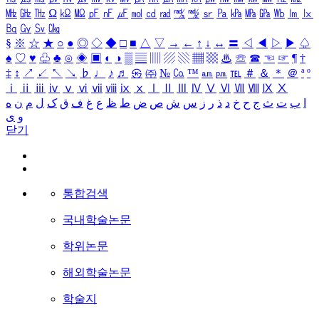
㎒
㎓
㎔
Ω
㏀
㏁
㎊
㎋
㎌
㏖
㏅
㎭
㎮
㎯
㏛
㎩
㎪
㎫
㎬
㏝
㏐
㏓
㏃
㏉
㏜
㏆
§
※
☆
★
○
●
◎
◇
◆
□
■
△
▽
→
←
↑
↓
↔
〓
◁
◀
▷
▶
♤
♠
♡
♥
♧
♣
⊙
◈
▣
◐
◑
▒
▤
▥
▨
▧
▦
▩
♨
☏
☎
☜
☞
¶
†
‡
↕
↗
↙
↖
↘
♭
♩
♪
♬
㉿
㈜
№
㏇
™
㏂
㏘
℡
＃
＆
＊
＠
ª
º
ⅰ
ⅱ
ⅲ
ⅳ
ⅴ
ⅵ
ⅶ
ⅷ
ⅸ
ⅹ
Ⅰ
Ⅱ
Ⅲ
Ⅳ
Ⅴ
Ⅵ
Ⅶ
Ⅷ
Ⅸ
Ⅹ
ا
ب
ت
ث
ج
ح
خ
د
ذ
ر
ز
س
ش
ص
ض
ط
ظ
ع
غ
ف
ق
ک
ل
م
ن
ه
و
ی
닫기
통합검색
국내학술논문
학위논문
해외학술논문
학술지