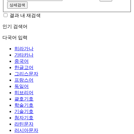
상세검색
결과 내 재검색
인기 검색어
다국어 입력
히라가나
가타카나
중국어
한글고어
그리스문자
프랑스어
독일어
히브리어
괄호기호
학술기호
기술기호
첨자기호
라틴문자
러시아문자