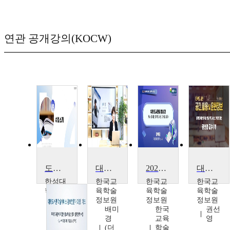
연관 공개강의(KOCW)
도서관과 마을공동체
대학도서관 홍보전략
2022년 대학도서관 실무자 세미나
대학도서관의 가상현실 서비스 가이드라인
한성대
한국교
한국교
한국교
학교
육학술
육학술
육학술
육지
정보원
정보원
정보원
혜,
배미
한국
권선
박성
경
교육
영
재,
(더
학술