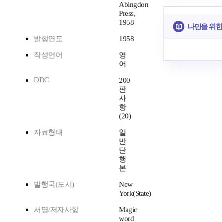
Abingdon
Press,
1958
나만을 위한
발행연도
1958
작성언어
영
어
DDC
200
판
사
항
(20)
자료형태
일
반
단
행
본
발행국(도시)
New
York(State)
서명/저자사항
Magic
word