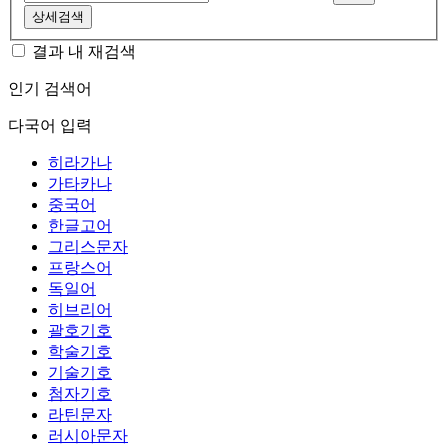
상세검색
결과 내 재검색
인기 검색어
다국어 입력
히라가나
가타카나
중국어
한글고어
그리스문자
프랑스어
독일어
히브리어
괄호기호
학술기호
기술기호
첨자기호
라틴문자
러시아문자