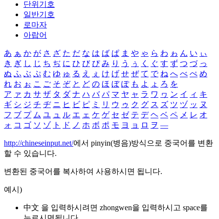
단위기호
일반기호
로마자
아랍어
あ
ぁ
か
が
さ
ざ
た
だ
な
は
ば
ぱ
ま
や
ゃ
ら
わ
ゎ
ん
い
ぃ
き
ぎ
し
じ
ち
ぢ
に
ひ
び
ぴ
み
り
う
ぅ
く
ぐ
す
ず
つ
づ
っ
ぬ
ふ
ぶ
ぷ
む
ゆ
ゅ
る
え
ぇ
け
げ
せ
ぜ
て
で
ね
へ
べ
ぺ
め
れ
お
ぉ
こ
ご
そ
ぞ
と
ど
の
ほ
ぼ
ぽ
も
よ
ょ
ろ
を
ア
ァ
カ
サ
ザ
タ
ダ
ナ
ハ
バ
パ
マ
ヤ
ャ
ラ
ワ
ヮ
ン
イ
ィ
キ
ギ
シ
ジ
チ
ヂ
ニ
ヒ
ビ
ピ
ミ
リ
ウ
ゥ
ク
グ
ス
ズ
ツ
ヅ
ッ
ヌ
フ
ブ
プ
ム
ユ
ュ
ル
エ
ェ
ケ
ゲ
セ
ゼ
テ
デ
ヘ
ベ
ペ
メ
レ
オ
ォ
コ
ゴ
ソ
ゾ
ト
ド
ノ
ホ
ボ
ポ
モ
ヨ
ョ
ロ
ヲ
―
http://chineseinput.net/
에서 pinyin(병음)방식으로 중국어를 변환
할 수 있습니다.
변환된 중국어를 복사하여 사용하시면 됩니다.
예시)
中文 을 입력하시려면
zhongwen
을 입력하시고 space를
누르시면됩니다.