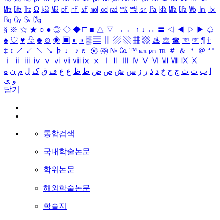
㎒
㎓
㎔
Ω
㏀
㏁
㎊
㎋
㎌
㏖
㏅
㎭
㎮
㎯
㏛
㎩
㎪
㎫
㎬
㏝
㏐
㏓
㏃
㏉
㏜
㏆
§
※
☆
★
○
●
◎
◇
◆
□
■
△
▽
→
←
↑
↓
↔
〓
◁
◀
▷
▶
♤
♠
♡
♥
♧
♣
⊙
◈
▣
◐
◑
▒
▤
▥
▨
▧
▦
▩
♨
☏
☎
☜
☞
¶
†
‡
↕
↗
↙
↖
↘
♭
♩
♪
♬
㉿
㈜
№
㏇
™
㏂
㏘
℡
＃
＆
＊
＠
ª
º
ⅰ
ⅱ
ⅲ
ⅳ
ⅴ
ⅵ
ⅶ
ⅷ
ⅸ
ⅹ
Ⅰ
Ⅱ
Ⅲ
Ⅳ
Ⅴ
Ⅵ
Ⅶ
Ⅷ
Ⅸ
Ⅹ
ا
ب
ت
ث
ج
ح
خ
د
ذ
ر
ز
س
ش
ص
ض
ط
ظ
ع
غ
ف
ق
ک
ل
م
ن
ه
و
ی
닫기
통합검색
국내학술논문
학위논문
해외학술논문
학술지