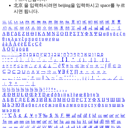
北京 을 입력하시려면
beijing
을 입력하시고 space를 누르
시면 됩니다.
ㅥ
ㅦ
ㅧ
ㅨ
ㅩ
ㅪ
ㅫ
ㅬ
ㅭ
ㅮ
ㅯ
ㅰ
ㅱ
ㅲ
ㅳ
ㅴ
ㅵ
ㅶ
ㅷ
ㅸ
ㅹ
ㅺ
ㅻ
ㅼ
ㅽ
ㅾ
ㅿ
ㆀ
ㆁ
ㆂ
ㆃ
ㆄ
ㆅ
ㆆ
ㆇ
ㆈ
ㆉ
ㆊ
ㆋ
ㆌ
ㆍ
ㆎ
Α
Β
Γ
Δ
Ε
Ζ
Η
Θ
Ι
Κ
Λ
Μ
Ν
Ξ
Ο
Π
Ρ
Σ
Τ
Υ
Φ
Χ
Ψ
Ω
α
β
γ
δ
ε
ζ
η
θ
ι
κ
λ
μ
ν
ξ
ο
π
ρ
σ
τ
υ
φ
χ
ψ
ω
á
à
Á
À
é
è
É
È
ç
Ç
ê
Ä
Ö
Ü
ä
ö
ü
ß
ְ
ֳ
ֲ
ֱ
ָ
ַ
ֵ
ֶ
ִ
ֹ
ּ
ֻ
ׂ
ׁ
ּ
ב
ה
נ
מ
צ
ת
ץ
ש
ד
ג
כ
ע
י
ח
ל
ך
ף
ק
ר
א
ט
ו
ן
ם
פ
‘
’
“
”
〔
〕
〈
〉
「
」
『
』
【
】
＂
（
）
［
］
｛
｝
±
×
÷
≠
≤
≥
∞
∴
♂
♀
∠
⊥
⌒
∂
∇
≡
≒
≪
≫
√
∽
∝
∵
∫
∬
∈
∋
⊆
⊇
⊂
⊃
∪
∩
∧
∨
￢
⇒
⇔
∀
∃
∮
∑
∏
＋
－
＜
＝
＞
、
。
·
‥
…
¨
〃
―
∥
＼
∼
´
～
ˇ
˘
˝
˚
˙
¸
˛
¡
¿
ː
！
＇
，
．
／
：
；
？
＾
＿
｀
｜
½
⅓
⅔
¼
¾
⅛
⅜
⅝
⅞
¹
²
³
⁴
ⁿ
₁
₂
₃
₄
Æ
Ð
Ħ
Ĳ
Ł
Ø
Œ
Þ
Ŧ
Ŋ
æ
đ
ð
ħ
ı
ĳ
ĸ
ŀ
ł
ø
œ
ß
þ
ŧ
ŋ
ŉ
А
Б
В
Г
Д
Е
Ё
Ж
З
И
Й
К
Л
М
Н
О
П
Р
С
Т
У
Ф
Х
Ц
Ч
Ш
Щ
Ъ
Ы
Ь
Э
Ю
Я
а
б
в
г
д
е
ё
ж
з
и
й
к
л
м
н
о
п
р
с
т
у
ф
х
ц
ч
ш
щ
ъ
ы
ь
э
ю
я
′
″
℃
Å
￠
￡
￥
¤
℉
‰
＄
％
Ｆ
￦
㎕
㎖
㎗
ℓ
㎘
㏄
㎣
㎤
㎥
㎦
㎙
㎚
㎛
㎜
㎝
㎞
㎟
㎠
㎡
㎢
㏊
㎍
㎎
㎏
㏏
㎈
㎉
㏈
㎧
㎨
㎰
㎱
㎲
㎳
㎴
㎵
㎶
㎷
㎸
㎹
㎀
㎁
㎂
㎃
㎄
㎺
㎻
㎽
㎾
㎿
㎐
㎑