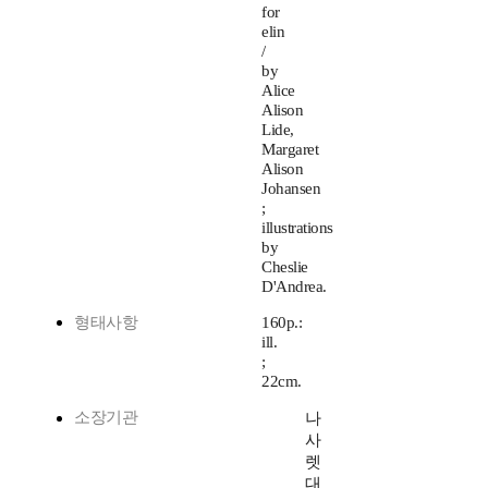
for
elin
/
by
Alice
Alison
Lide,
Margaret
Alison
Johansen
;
illustrations
by
Cheslie
D'Andrea.
형태사항
160p.:
ill.
;
22cm.
소장기관
나
사
렛
대