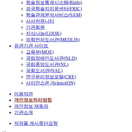
학술정보통계시스템(Rinfo)
외국학술지지원센터(FRIC)
학술관계분석서비스(SAM)
사서커뮤니티
기관회원
지식나눔(LOOK)
의학전자도서관(MEDLIS)
유관기관 사이트
교육부(MOE)
국립장애인도서관(NLD)
국립중앙도서관(NL)
국회도서관(NAL)
연구윤리정보포털(CRE)
사이언스온 (ScienceON)
이용약관
개인정보처리방침
개인정보 재동의
기관소개
저작물 게시중단요청