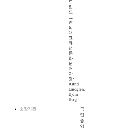
드
린
드
그
렌
의
대
표
유
년
동
화
원
저
자
명:
Astrid
Lindgren,
Björn
Berg
소장기관
국
립
중
앙