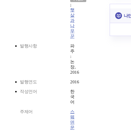
;
햇
살
나만
과
나
무
꾼
발행사항
파
주
:
논
장,
2016
발행연도
2016
작성언어
한
국
어
주제어
스
웨
덴
문