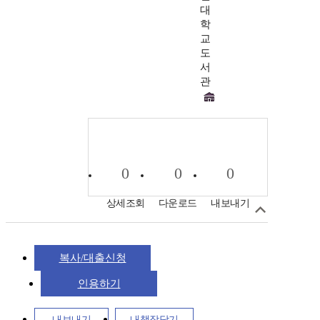
대
학
교
도
서
관
0
0
0
상세조회
다운로드
내보내기
복사/대출신청
인용하기
내보내기
내책장담기