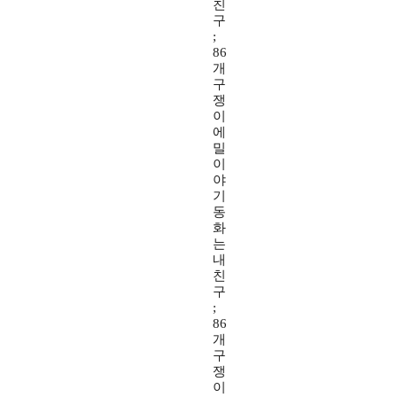
친
구
;
86
개
구
쟁
이
에
밀
이
야
기
동
화
는
내
친
구
;
86
개
구
쟁
이