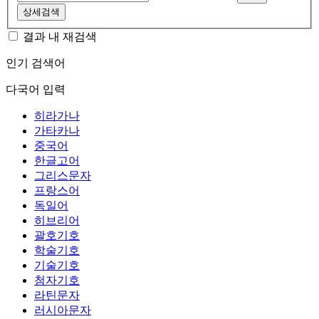
상세검색
결과 내 재검색
인기 검색어
다국어 입력
히라가나
가타카나
중국어
한글고어
그리스문자
프랑스어
독일어
히브리어
괄호기호
학술기호
기술기호
첨자기호
라틴문자
러시아문자