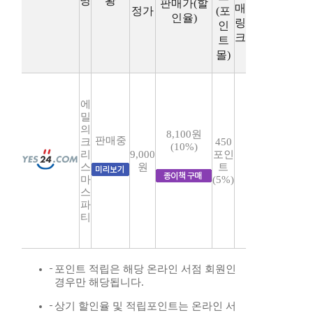
명
황
판매가(할
매
정가
(포
인율)
링
인
크
트
몰)
에
밀
의
8,100원
판매중
크
450
(10%)
리
9,000
포인
스
원
트
마
(5%)
스
파
티
포인트 적립은 해당 온라인 서점 회원인
경우만 해당됩니다.
상기 할인율 및 적립포인트는 온라인 서