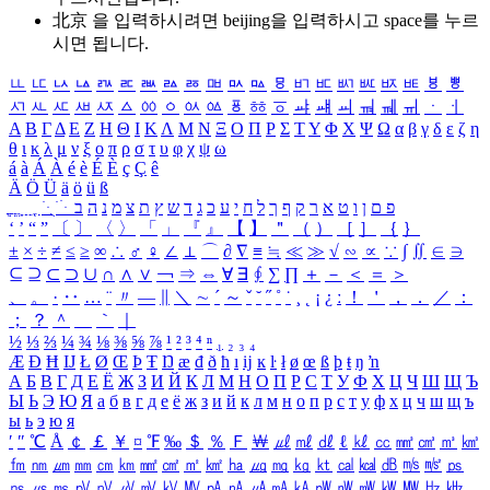
北京 을 입력하시려면
beijing
을 입력하시고 space를 누르
시면 됩니다.
ㅥ
ㅦ
ㅧ
ㅨ
ㅩ
ㅪ
ㅫ
ㅬ
ㅭ
ㅮ
ㅯ
ㅰ
ㅱ
ㅲ
ㅳ
ㅴ
ㅵ
ㅶ
ㅷ
ㅸ
ㅹ
ㅺ
ㅻ
ㅼ
ㅽ
ㅾ
ㅿ
ㆀ
ㆁ
ㆂ
ㆃ
ㆄ
ㆅ
ㆆ
ㆇ
ㆈ
ㆉ
ㆊ
ㆋ
ㆌ
ㆍ
ㆎ
Α
Β
Γ
Δ
Ε
Ζ
Η
Θ
Ι
Κ
Λ
Μ
Ν
Ξ
Ο
Π
Ρ
Σ
Τ
Υ
Φ
Χ
Ψ
Ω
α
β
γ
δ
ε
ζ
η
θ
ι
κ
λ
μ
ν
ξ
ο
π
ρ
σ
τ
υ
φ
χ
ψ
ω
á
à
Á
À
é
è
É
È
ç
Ç
ê
Ä
Ö
Ü
ä
ö
ü
ß
ְ
ֳ
ֲ
ֱ
ָ
ַ
ֵ
ֶ
ִ
ֹ
ּ
ֻ
ׂ
ׁ
ּ
ב
ה
נ
מ
צ
ת
ץ
ש
ד
ג
כ
ע
י
ח
ל
ך
ף
ק
ר
א
ט
ו
ן
ם
פ
‘
’
“
”
〔
〕
〈
〉
「
」
『
』
【
】
＂
（
）
［
］
｛
｝
±
×
÷
≠
≤
≥
∞
∴
♂
♀
∠
⊥
⌒
∂
∇
≡
≒
≪
≫
√
∽
∝
∵
∫
∬
∈
∋
⊆
⊇
⊂
⊃
∪
∩
∧
∨
￢
⇒
⇔
∀
∃
∮
∑
∏
＋
－
＜
＝
＞
、
。
·
‥
…
¨
〃
―
∥
＼
∼
´
～
ˇ
˘
˝
˚
˙
¸
˛
¡
¿
ː
！
＇
，
．
／
：
；
？
＾
＿
｀
｜
½
⅓
⅔
¼
¾
⅛
⅜
⅝
⅞
¹
²
³
⁴
ⁿ
₁
₂
₃
₄
Æ
Ð
Ħ
Ĳ
Ł
Ø
Œ
Þ
Ŧ
Ŋ
æ
đ
ð
ħ
ı
ĳ
ĸ
ŀ
ł
ø
œ
ß
þ
ŧ
ŋ
ŉ
А
Б
В
Г
Д
Е
Ё
Ж
З
И
Й
К
Л
М
Н
О
П
Р
С
Т
У
Ф
Х
Ц
Ч
Ш
Щ
Ъ
Ы
Ь
Э
Ю
Я
а
б
в
г
д
е
ё
ж
з
и
й
к
л
м
н
о
п
р
с
т
у
ф
х
ц
ч
ш
щ
ъ
ы
ь
э
ю
я
′
″
℃
Å
￠
￡
￥
¤
℉
‰
＄
％
Ｆ
￦
㎕
㎖
㎗
ℓ
㎘
㏄
㎣
㎤
㎥
㎦
㎙
㎚
㎛
㎜
㎝
㎞
㎟
㎠
㎡
㎢
㏊
㎍
㎎
㎏
㏏
㎈
㎉
㏈
㎧
㎨
㎰
㎱
㎲
㎳
㎴
㎵
㎶
㎷
㎸
㎹
㎀
㎁
㎂
㎃
㎄
㎺
㎻
㎽
㎾
㎿
㎐
㎑