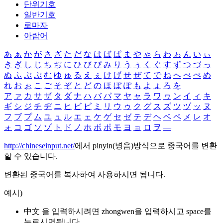
단위기호
일반기호
로마자
아랍어
あ
ぁ
か
が
さ
ざ
た
だ
な
は
ば
ぱ
ま
や
ゃ
ら
わ
ゎ
ん
い
ぃ
き
ぎ
し
じ
ち
ぢ
に
ひ
び
ぴ
み
り
う
ぅ
く
ぐ
す
ず
つ
づ
っ
ぬ
ふ
ぶ
ぷ
む
ゆ
ゅ
る
え
ぇ
け
げ
せ
ぜ
て
で
ね
へ
べ
ぺ
め
れ
お
ぉ
こ
ご
そ
ぞ
と
ど
の
ほ
ぼ
ぽ
も
よ
ょ
ろ
を
ア
ァ
カ
サ
ザ
タ
ダ
ナ
ハ
バ
パ
マ
ヤ
ャ
ラ
ワ
ヮ
ン
イ
ィ
キ
ギ
シ
ジ
チ
ヂ
ニ
ヒ
ビ
ピ
ミ
リ
ウ
ゥ
ク
グ
ス
ズ
ツ
ヅ
ッ
ヌ
フ
ブ
プ
ム
ユ
ュ
ル
エ
ェ
ケ
ゲ
セ
ゼ
テ
デ
ヘ
ベ
ペ
メ
レ
オ
ォ
コ
ゴ
ソ
ゾ
ト
ド
ノ
ホ
ボ
ポ
モ
ヨ
ョ
ロ
ヲ
―
http://chineseinput.net/
에서 pinyin(병음)방식으로 중국어를 변환
할 수 있습니다.
변환된 중국어를 복사하여 사용하시면 됩니다.
예시)
中文 을 입력하시려면
zhongwen
을 입력하시고 space를
누르시면됩니다.