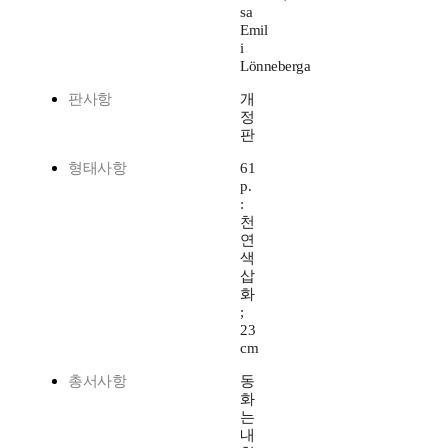
sa
Emil
i
Lönneberga
판사항
개
정
판
형태사항
61
p.
:
천
연
색
삽
화
;
23
cm
총서사항
동
화
는
내