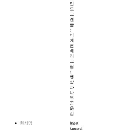
린
드
그
렌
글
;
비
에
른
베
리
그
림
;
햇
살
과
나
무
꾼
옮
김
원서명
Inget
knussel,