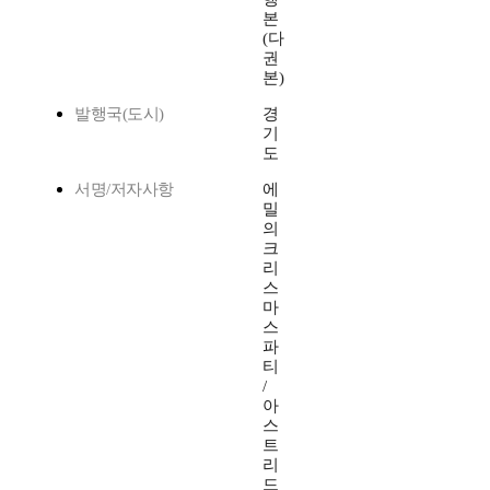
본
(다
권
본)
발행국(도시)
경
기
도
서명/저자사항
에
밀
의
크
리
스
마
스
파
티
/
아
스
트
리
드