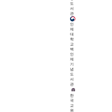
도
서
관
인
제
대
학
교
백
인
제
기
념
도
서
관
한
국
교
원