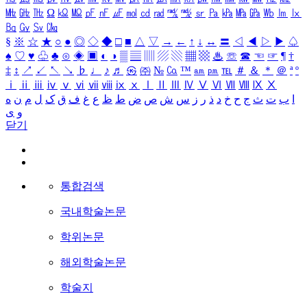
㎒
㎓
㎔
Ω
㏀
㏁
㎊
㎋
㎌
㏖
㏅
㎭
㎮
㎯
㏛
㎩
㎪
㎫
㎬
㏝
㏐
㏓
㏃
㏉
㏜
㏆
§
※
☆
★
○
●
◎
◇
◆
□
■
△
▽
→
←
↑
↓
↔
〓
◁
◀
▷
▶
♤
♠
♡
♥
♧
♣
⊙
◈
▣
◐
◑
▒
▤
▥
▨
▧
▦
▩
♨
☏
☎
☜
☞
¶
†
‡
↕
↗
↙
↖
↘
♭
♩
♪
♬
㉿
㈜
№
㏇
™
㏂
㏘
℡
＃
＆
＊
＠
ª
º
ⅰ
ⅱ
ⅲ
ⅳ
ⅴ
ⅵ
ⅶ
ⅷ
ⅸ
ⅹ
Ⅰ
Ⅱ
Ⅲ
Ⅳ
Ⅴ
Ⅵ
Ⅶ
Ⅷ
Ⅸ
Ⅹ
ا
ب
ت
ث
ج
ح
خ
د
ذ
ر
ز
س
ش
ص
ض
ط
ظ
ع
غ
ف
ق
ک
ل
م
ن
ه
و
ی
닫기
통합검색
국내학술논문
학위논문
해외학술논문
학술지