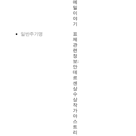
에
밀
이
야
기
일반주기명
표
제
관
련
정
보:
안
데
르
센
상
수
상
작
가
아
스
트
리