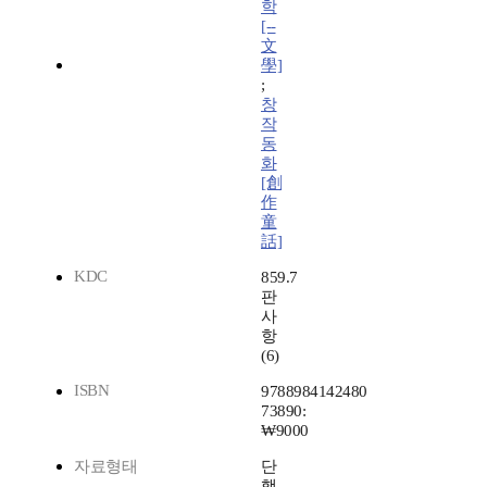
학
[--
文
學]
;
창
작
동
화
[創
作
童
話]
KDC
859.7
판
사
항
(6)
ISBN
9788984142480
73890:
₩9000
자료형태
단
행