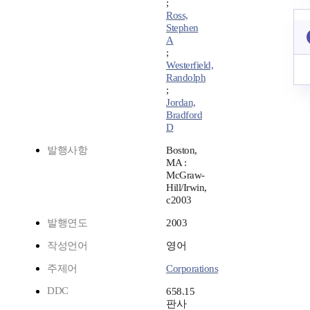
;
Ross,
Stephen
A
;
Westerfield,
Randolph
;
Jordan,
Bradford
D
발행사항
Boston,
MA :
McGraw-
Hill/Irwin,
c2003
발행연도
2003
작성언어
영어
주제어
Corporations
DDC
658.15
판사