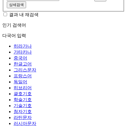
상세검색
결과 내 재검색
인기 검색어
다국어 입력
히라가나
가타카나
중국어
한글고어
그리스문자
프랑스어
독일어
히브리어
괄호기호
학술기호
기술기호
첨자기호
라틴문자
러시아문자