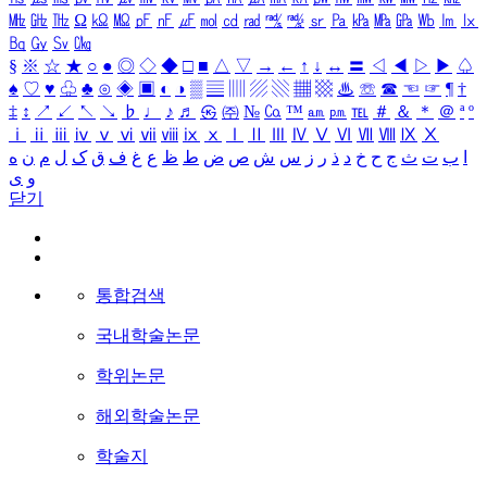
㎒
㎓
㎔
Ω
㏀
㏁
㎊
㎋
㎌
㏖
㏅
㎭
㎮
㎯
㏛
㎩
㎪
㎫
㎬
㏝
㏐
㏓
㏃
㏉
㏜
㏆
§
※
☆
★
○
●
◎
◇
◆
□
■
△
▽
→
←
↑
↓
↔
〓
◁
◀
▷
▶
♤
♠
♡
♥
♧
♣
⊙
◈
▣
◐
◑
▒
▤
▥
▨
▧
▦
▩
♨
☏
☎
☜
☞
¶
†
‡
↕
↗
↙
↖
↘
♭
♩
♪
♬
㉿
㈜
№
㏇
™
㏂
㏘
℡
＃
＆
＊
＠
ª
º
ⅰ
ⅱ
ⅲ
ⅳ
ⅴ
ⅵ
ⅶ
ⅷ
ⅸ
ⅹ
Ⅰ
Ⅱ
Ⅲ
Ⅳ
Ⅴ
Ⅵ
Ⅶ
Ⅷ
Ⅸ
Ⅹ
ا
ب
ت
ث
ج
ح
خ
د
ذ
ر
ز
س
ش
ص
ض
ط
ظ
ع
غ
ف
ق
ک
ل
م
ن
ه
و
ی
닫기
통합검색
국내학술논문
학위논문
해외학술논문
학술지