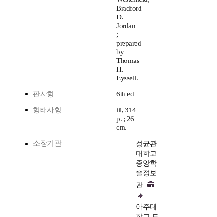
Bradford
D.
Jordan
;
prepared
by
Thomas
H.
Eyssell.
판사항
6th ed
형태사항
iii, 314
p. ; 26
cm.
소장기관
성균관
대학교
중앙학
술정보
관
아주대
학교 도