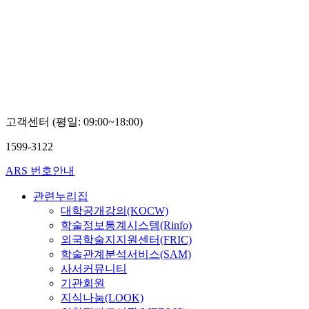
사이
대학
대학
버대
교
교
학교
홍
정
조
성
진
양
훈
섭
민
고객센터 (평일: 09:00~18:00)
1599-3122
ARS 번호안내
관련누리집
대학공개강의(KOCW)
학술정보통계시스템(Rinfo)
외국학술지지원센터(FRIC)
학술관계분석서비스(SAM)
사서커뮤니티
기관회원
지식나눔(LOOK)