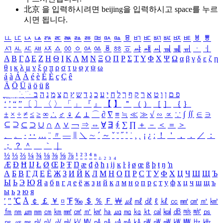
北京 을 입력하시려면
beijing
을 입력하시고 space를 누르
시면 됩니다.
ㅥ
ㅦ
ㅧ
ㅨ
ㅩ
ㅪ
ㅫ
ㅬ
ㅭ
ㅮ
ㅯ
ㅰ
ㅱ
ㅲ
ㅳ
ㅴ
ㅵ
ㅶ
ㅷ
ㅸ
ㅹ
ㅺ
ㅻ
ㅼ
ㅽ
ㅾ
ㅿ
ㆀ
ㆁ
ㆂ
ㆃ
ㆄ
ㆅ
ㆆ
ㆇ
ㆈ
ㆉ
ㆊ
ㆋ
ㆌ
ㆍ
ㆎ
Α
Β
Γ
Δ
Ε
Ζ
Η
Θ
Ι
Κ
Λ
Μ
Ν
Ξ
Ο
Π
Ρ
Σ
Τ
Υ
Φ
Χ
Ψ
Ω
α
β
γ
δ
ε
ζ
η
θ
ι
κ
λ
μ
ν
ξ
ο
π
ρ
σ
τ
υ
φ
χ
ψ
ω
á
à
Á
À
é
è
É
È
ç
Ç
ê
Ä
Ö
Ü
ä
ö
ü
ß
ְ
ֳ
ֲ
ֱ
ָ
ַ
ֵ
ֶ
ִ
ֹ
ּ
ֻ
ׂ
ׁ
ּ
ב
ה
נ
מ
צ
ת
ץ
ש
ד
ג
כ
ע
י
ח
ל
ך
ף
ק
ר
א
ט
ו
ן
ם
פ
‘
’
“
”
〔
〕
〈
〉
「
」
『
』
【
】
＂
（
）
［
］
｛
｝
±
×
÷
≠
≤
≥
∞
∴
♂
♀
∠
⊥
⌒
∂
∇
≡
≒
≪
≫
√
∽
∝
∵
∫
∬
∈
∋
⊆
⊇
⊂
⊃
∪
∩
∧
∨
￢
⇒
⇔
∀
∃
∮
∑
∏
＋
－
＜
＝
＞
、
。
·
‥
…
¨
〃
―
∥
＼
∼
´
～
ˇ
˘
˝
˚
˙
¸
˛
¡
¿
ː
！
＇
，
．
／
：
；
？
＾
＿
｀
｜
½
⅓
⅔
¼
¾
⅛
⅜
⅝
⅞
¹
²
³
⁴
ⁿ
₁
₂
₃
₄
Æ
Ð
Ħ
Ĳ
Ł
Ø
Œ
Þ
Ŧ
Ŋ
æ
đ
ð
ħ
ı
ĳ
ĸ
ŀ
ł
ø
œ
ß
þ
ŧ
ŋ
ŉ
А
Б
В
Г
Д
Е
Ё
Ж
З
И
Й
К
Л
М
Н
О
П
Р
С
Т
У
Ф
Х
Ц
Ч
Ш
Щ
Ъ
Ы
Ь
Э
Ю
Я
а
б
в
г
д
е
ё
ж
з
и
й
к
л
м
н
о
п
р
с
т
у
ф
х
ц
ч
ш
щ
ъ
ы
ь
э
ю
я
′
″
℃
Å
￠
￡
￥
¤
℉
‰
＄
％
Ｆ
￦
㎕
㎖
㎗
ℓ
㎘
㏄
㎣
㎤
㎥
㎦
㎙
㎚
㎛
㎜
㎝
㎞
㎟
㎠
㎡
㎢
㏊
㎍
㎎
㎏
㏏
㎈
㎉
㏈
㎧
㎨
㎰
㎱
㎲
㎳
㎴
㎵
㎶
㎷
㎸
㎹
㎀
㎁
㎂
㎃
㎄
㎺
㎻
㎽
㎾
㎿
㎐
㎑