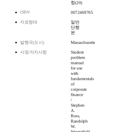
항(20)
ISBN
0072469765
자료형태
일반
단행
본
발행국(도시)
Massachusetts
서명/저자사항
Student
problem
manual
for use
with
fundamentals
of
corporate
finance
/
Stephen
A.
Ross,
Randolph
W.
Westerfield,