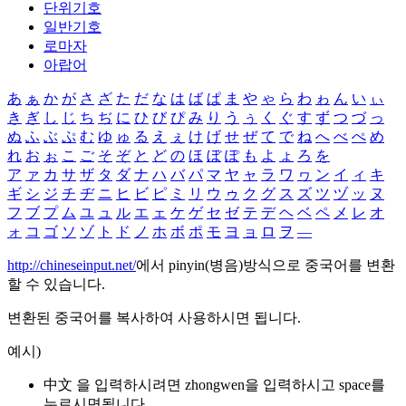
단위기호
일반기호
로마자
아랍어
あ
ぁ
か
が
さ
ざ
た
だ
な
は
ば
ぱ
ま
や
ゃ
ら
わ
ゎ
ん
い
ぃ
き
ぎ
し
じ
ち
ぢ
に
ひ
び
ぴ
み
り
う
ぅ
く
ぐ
す
ず
つ
づ
っ
ぬ
ふ
ぶ
ぷ
む
ゆ
ゅ
る
え
ぇ
け
げ
せ
ぜ
て
で
ね
へ
べ
ぺ
め
れ
お
ぉ
こ
ご
そ
ぞ
と
ど
の
ほ
ぼ
ぽ
も
よ
ょ
ろ
を
ア
ァ
カ
サ
ザ
タ
ダ
ナ
ハ
バ
パ
マ
ヤ
ャ
ラ
ワ
ヮ
ン
イ
ィ
キ
ギ
シ
ジ
チ
ヂ
ニ
ヒ
ビ
ピ
ミ
リ
ウ
ゥ
ク
グ
ス
ズ
ツ
ヅ
ッ
ヌ
フ
ブ
プ
ム
ユ
ュ
ル
エ
ェ
ケ
ゲ
セ
ゼ
テ
デ
ヘ
ベ
ペ
メ
レ
オ
ォ
コ
ゴ
ソ
ゾ
ト
ド
ノ
ホ
ボ
ポ
モ
ヨ
ョ
ロ
ヲ
―
http://chineseinput.net/
에서 pinyin(병음)방식으로 중국어를 변환
할 수 있습니다.
변환된 중국어를 복사하여 사용하시면 됩니다.
예시)
中文 을 입력하시려면
zhongwen
을 입력하시고 space를
누르시면됩니다.