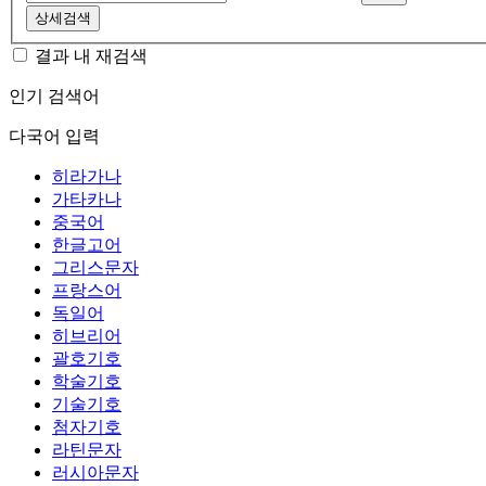
상세검색
결과 내 재검색
인기 검색어
다국어 입력
히라가나
가타카나
중국어
한글고어
그리스문자
프랑스어
독일어
히브리어
괄호기호
학술기호
기술기호
첨자기호
라틴문자
러시아문자