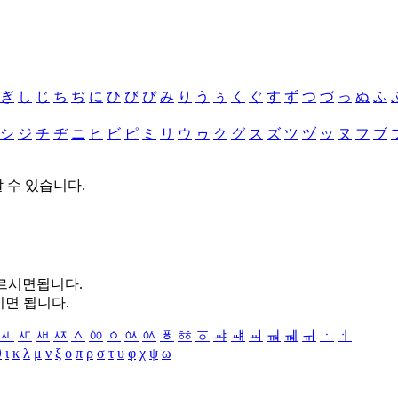
ぎ
し
じ
ち
ぢ
に
ひ
び
ぴ
み
り
う
ぅ
く
ぐ
す
ず
つ
づ
っ
ぬ
ふ
シ
ジ
チ
ヂ
ニ
ヒ
ビ
ピ
ミ
リ
ウ
ゥ
ク
グ
ス
ズ
ツ
ヅ
ッ
ヌ
フ
ブ
할 수 있습니다.
누르시면됩니다.
시면 됩니다.
ㅻ
ㅼ
ㅽ
ㅾ
ㅿ
ㆀ
ㆁ
ㆂ
ㆃ
ㆄ
ㆅ
ㆆ
ㆇ
ㆈ
ㆉ
ㆊ
ㆋ
ㆌ
ㆍ
ㆎ
θ
ι
κ
λ
μ
ν
ξ
ο
π
ρ
σ
τ
υ
φ
χ
ψ
ω