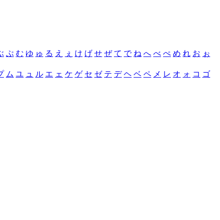
ぶ
ぷ
む
ゆ
ゅ
る
え
ぇ
け
げ
せ
ぜ
て
で
ね
へ
べ
ぺ
め
れ
お
ぉ
プ
ム
ユ
ュ
ル
エ
ェ
ケ
ゲ
セ
ゼ
テ
デ
ヘ
ベ
ペ
メ
レ
オ
ォ
コ
ゴ