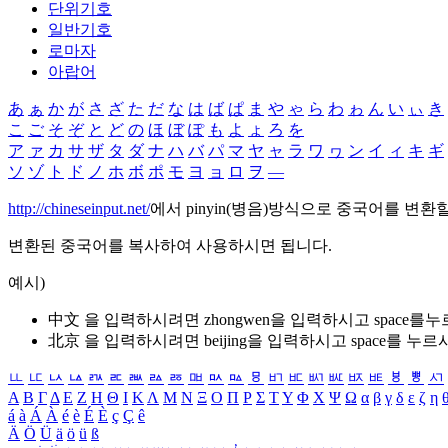
단위기호
일반기호
로마자
아랍어
あ
ぁ
か
が
さ
ざ
た
だ
な
は
ば
ぱ
ま
や
ゃ
ら
わ
ゎ
ん
い
ぃ
き
こ
ご
そ
ぞ
と
ど
の
ほ
ぼ
ぽ
も
よ
ょ
ろ
を
ア
ァ
カ
サ
ザ
タ
ダ
ナ
ハ
バ
パ
マ
ヤ
ャ
ラ
ワ
ヮ
ン
イ
ィ
キ
ギ
ソ
ゾ
ト
ド
ノ
ホ
ボ
ポ
モ
ヨ
ョ
ロ
ヲ
―
http://chineseinput.net/
에서 pinyin(병음)방식으로 중국어를 변환
변환된 중국어를 복사하여 사용하시면 됩니다.
예시)
中文 을 입력하시려면
zhongwen
을 입력하시고 space를
北京 을 입력하시려면
beijing
을 입력하시고 space를 누르
ㅥ
ㅦ
ㅧ
ㅨ
ㅩ
ㅪ
ㅫ
ㅬ
ㅭ
ㅮ
ㅯ
ㅰ
ㅱ
ㅲ
ㅳ
ㅴ
ㅵ
ㅶ
ㅷ
ㅸ
ㅹ
ㅺ
Α
Β
Γ
Δ
Ε
Ζ
Η
Θ
Ι
Κ
Λ
Μ
Ν
Ξ
Ο
Π
Ρ
Σ
Τ
Υ
Φ
Χ
Ψ
Ω
α
β
γ
δ
ε
ζ
η
á
à
Á
À
é
è
É
È
ç
Ç
ê
Ä
Ö
Ü
ä
ö
ü
ß