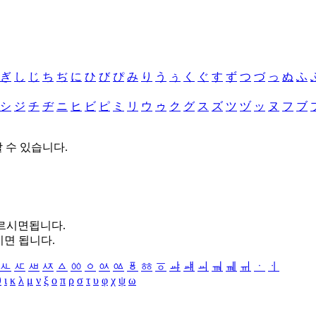
ぎ
し
じ
ち
ぢ
に
ひ
び
ぴ
み
り
う
ぅ
く
ぐ
す
ず
つ
づ
っ
ぬ
ふ
シ
ジ
チ
ヂ
ニ
ヒ
ビ
ピ
ミ
リ
ウ
ゥ
ク
グ
ス
ズ
ツ
ヅ
ッ
ヌ
フ
ブ
할 수 있습니다.
누르시면됩니다.
시면 됩니다.
ㅻ
ㅼ
ㅽ
ㅾ
ㅿ
ㆀ
ㆁ
ㆂ
ㆃ
ㆄ
ㆅ
ㆆ
ㆇ
ㆈ
ㆉ
ㆊ
ㆋ
ㆌ
ㆍ
ㆎ
θ
ι
κ
λ
μ
ν
ξ
ο
π
ρ
σ
τ
υ
φ
χ
ψ
ω