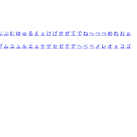
ぶ
ぷ
む
ゆ
ゅ
る
え
ぇ
け
げ
せ
ぜ
て
で
ね
へ
べ
ぺ
め
れ
お
ぉ
プ
ム
ユ
ュ
ル
エ
ェ
ケ
ゲ
セ
ゼ
テ
デ
ヘ
ベ
ペ
メ
レ
オ
ォ
コ
ゴ