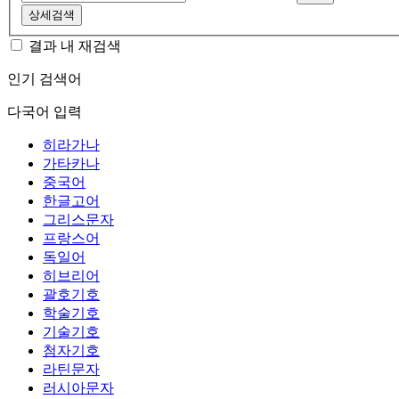
상세검색
결과 내 재검색
인기 검색어
다국어 입력
히라가나
가타카나
중국어
한글고어
그리스문자
프랑스어
독일어
히브리어
괄호기호
학술기호
기술기호
첨자기호
라틴문자
러시아문자