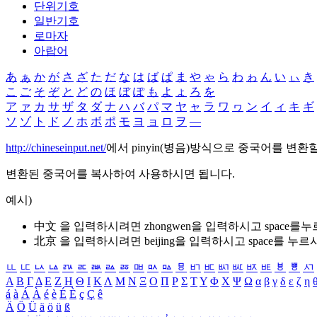
단위기호
일반기호
로마자
아랍어
あ
ぁ
か
が
さ
ざ
た
だ
な
は
ば
ぱ
ま
や
ゃ
ら
わ
ゎ
ん
い
ぃ
き
こ
ご
そ
ぞ
と
ど
の
ほ
ぼ
ぽ
も
よ
ょ
ろ
を
ア
ァ
カ
サ
ザ
タ
ダ
ナ
ハ
バ
パ
マ
ヤ
ャ
ラ
ワ
ヮ
ン
イ
ィ
キ
ギ
ソ
ゾ
ト
ド
ノ
ホ
ボ
ポ
モ
ヨ
ョ
ロ
ヲ
―
http://chineseinput.net/
에서 pinyin(병음)방식으로 중국어를 변환
변환된 중국어를 복사하여 사용하시면 됩니다.
예시)
中文 을 입력하시려면
zhongwen
을 입력하시고 space를
北京 을 입력하시려면
beijing
을 입력하시고 space를 누르
ㅥ
ㅦ
ㅧ
ㅨ
ㅩ
ㅪ
ㅫ
ㅬ
ㅭ
ㅮ
ㅯ
ㅰ
ㅱ
ㅲ
ㅳ
ㅴ
ㅵ
ㅶ
ㅷ
ㅸ
ㅹ
ㅺ
Α
Β
Γ
Δ
Ε
Ζ
Η
Θ
Ι
Κ
Λ
Μ
Ν
Ξ
Ο
Π
Ρ
Σ
Τ
Υ
Φ
Χ
Ψ
Ω
α
β
γ
δ
ε
ζ
η
á
à
Á
À
é
è
É
È
ç
Ç
ê
Ä
Ö
Ü
ä
ö
ü
ß