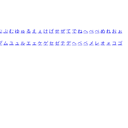
ぶ
ぷ
む
ゆ
ゅ
る
え
ぇ
け
げ
せ
ぜ
て
で
ね
へ
べ
ぺ
め
れ
お
ぉ
プ
ム
ユ
ュ
ル
エ
ェ
ケ
ゲ
セ
ゼ
テ
デ
ヘ
ベ
ペ
メ
レ
オ
ォ
コ
ゴ