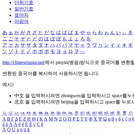
단위기호
일반기호
로마자
아랍어
あ
ぁ
か
が
さ
ざ
た
だ
な
は
ば
ぱ
ま
や
ゃ
ら
わ
ゎ
ん
い
ぃ
き
こ
ご
そ
ぞ
と
ど
の
ほ
ぼ
ぽ
も
よ
ょ
ろ
を
ア
ァ
カ
サ
ザ
タ
ダ
ナ
ハ
バ
パ
マ
ヤ
ャ
ラ
ワ
ヮ
ン
イ
ィ
キ
ギ
ソ
ゾ
ト
ド
ノ
ホ
ボ
ポ
モ
ヨ
ョ
ロ
ヲ
―
http://chineseinput.net/
에서 pinyin(병음)방식으로 중국어를 변환
변환된 중국어를 복사하여 사용하시면 됩니다.
예시)
中文 을 입력하시려면
zhongwen
을 입력하시고 space를
北京 을 입력하시려면
beijing
을 입력하시고 space를 누르
ㅥ
ㅦ
ㅧ
ㅨ
ㅩ
ㅪ
ㅫ
ㅬ
ㅭ
ㅮ
ㅯ
ㅰ
ㅱ
ㅲ
ㅳ
ㅴ
ㅵ
ㅶ
ㅷ
ㅸ
ㅹ
ㅺ
Α
Β
Γ
Δ
Ε
Ζ
Η
Θ
Ι
Κ
Λ
Μ
Ν
Ξ
Ο
Π
Ρ
Σ
Τ
Υ
Φ
Χ
Ψ
Ω
α
β
γ
δ
ε
ζ
η
á
à
Á
À
é
è
É
È
ç
Ç
ê
Ä
Ö
Ü
ä
ö
ü
ß