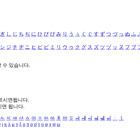
ぎ
し
じ
ち
ぢ
に
ひ
び
ぴ
み
り
う
ぅ
く
ぐ
す
ず
つ
づ
っ
ぬ
ふ
シ
ジ
チ
ヂ
ニ
ヒ
ビ
ピ
ミ
リ
ウ
ゥ
ク
グ
ス
ズ
ツ
ヅ
ッ
ヌ
フ
ブ
할 수 있습니다.
누르시면됩니다.
시면 됩니다.
ㅻ
ㅼ
ㅽ
ㅾ
ㅿ
ㆀ
ㆁ
ㆂ
ㆃ
ㆄ
ㆅ
ㆆ
ㆇ
ㆈ
ㆉ
ㆊ
ㆋ
ㆌ
ㆍ
ㆎ
θ
ι
κ
λ
μ
ν
ξ
ο
π
ρ
σ
τ
υ
φ
χ
ψ
ω