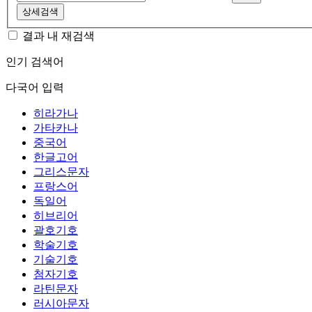
상세검색
결과 내 재검색
인기 검색어
다국어 입력
히라가나
가타카나
중국어
한글고어
그리스문자
프랑스어
독일어
히브리어
괄호기호
학술기호
기술기호
첨자기호
라틴문자
러시아문자