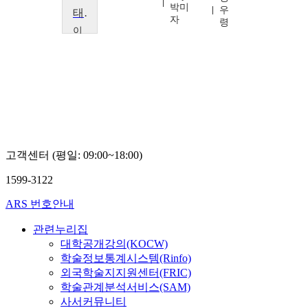
박미
민
우
태교음악회
자
형
령
이
화
여
자
대
학
교
이
화
의
고객센터 (평일: 09:00~18:00)
료
원,
1599-3122
김
영
ARS 번호안내
주,
서
관련누리집
재
결
대학공개강의(KOCW)
학술정보통계시스템(Rinfo)
외국학술지지원센터(FRIC)
학술관계분석서비스(SAM)
사서커뮤니티