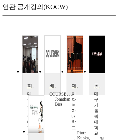
연관 공개강의(KOCW)
피아노 문헌 2
베토벤의 피아노 소타나
제26회 Faculty Noon Concert
동요지도사 2
대
이
대
COURSERA
Jonathan
구
화
구
Biss
가
여
가
톨
자
톨
릭
대
릭
대
학
대
학
교
학
Piotr
교
교
Kupka,
조
정