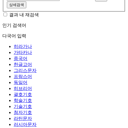
상세검색
결과 내 재검색
인기 검색어
다국어 입력
히라가나
가타카나
중국어
한글고어
그리스문자
프랑스어
독일어
히브리어
괄호기호
학술기호
기술기호
첨자기호
라틴문자
러시아문자