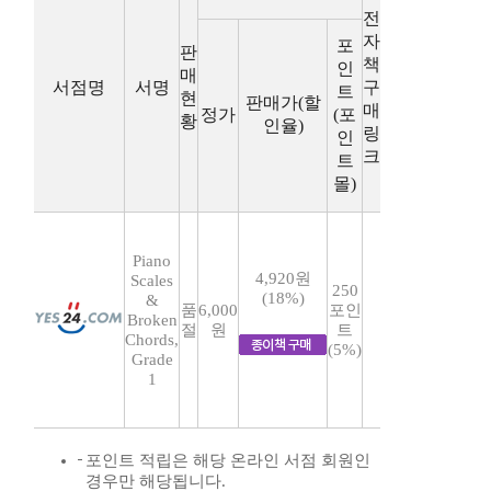
전
자
포
판
책
인
매
서점명
서명
구
트
현
판매가(할
매
정가
(포
황
인율)
링
인
크
트
몰)
Piano
4,920원
Scales
250
(18%)
&
품
6,000
포인
Broken
절
원
트
Chords,
(5%)
Grade
1
포인트 적립은 해당 온라인 서점 회원인
경우만 해당됩니다.