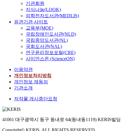
기관회원
지식나눔(LOOK)
의학전자도서관(MEDLIS)
유관기관 사이트
교육부(MOE)
국립장애인도서관(NLD)
국립중앙도서관(NL)
국회도서관(NAL)
연구윤리정보포털(CRE)
사이언스온 (ScienceON)
이용약관
개인정보처리방침
개인정보 재동의
기관소개
저작물 게시중단요청
41061 대구광역시 동구 동내로 64(동내동1119) KERIS빌딩
Copyright© KERIS. ALL RIGHTS RESERVED