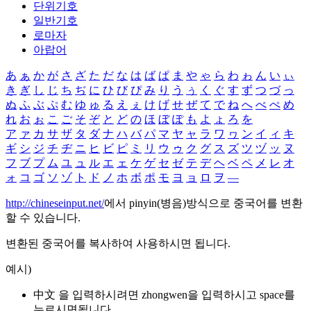
단위기호
일반기호
로마자
아랍어
あ
ぁ
か
が
さ
ざ
た
だ
な
は
ば
ぱ
ま
や
ゃ
ら
わ
ゎ
ん
い
ぃ
き
ぎ
し
じ
ち
ぢ
に
ひ
び
ぴ
み
り
う
ぅ
く
ぐ
す
ず
つ
づ
っ
ぬ
ふ
ぶ
ぷ
む
ゆ
ゅ
る
え
ぇ
け
げ
せ
ぜ
て
で
ね
へ
べ
ぺ
め
れ
お
ぉ
こ
ご
そ
ぞ
と
ど
の
ほ
ぼ
ぽ
も
よ
ょ
ろ
を
ア
ァ
カ
サ
ザ
タ
ダ
ナ
ハ
バ
パ
マ
ヤ
ャ
ラ
ワ
ヮ
ン
イ
ィ
キ
ギ
シ
ジ
チ
ヂ
ニ
ヒ
ビ
ピ
ミ
リ
ウ
ゥ
ク
グ
ス
ズ
ツ
ヅ
ッ
ヌ
フ
ブ
プ
ム
ユ
ュ
ル
エ
ェ
ケ
ゲ
セ
ゼ
テ
デ
ヘ
ベ
ペ
メ
レ
オ
ォ
コ
ゴ
ソ
ゾ
ト
ド
ノ
ホ
ボ
ポ
モ
ヨ
ョ
ロ
ヲ
―
http://chineseinput.net/
에서 pinyin(병음)방식으로 중국어를 변환
할 수 있습니다.
변환된 중국어를 복사하여 사용하시면 됩니다.
예시)
中文 을 입력하시려면
zhongwen
을 입력하시고 space를
누르시면됩니다.