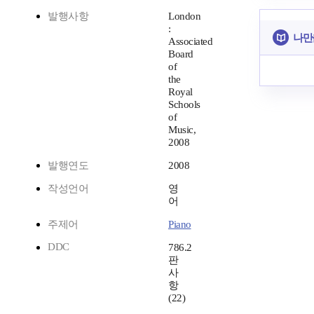
발행사항
London
:
나만
Associated
Board
of
the
Royal
Schools
of
Music,
2008
발행연도
2008
작성언어
영
어
주제어
Piano
DDC
786.2
판
사
항
(22)