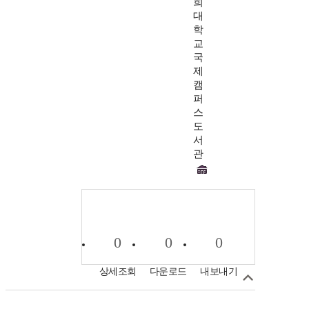
희
대
학
교
국
제
캠
퍼
스
도
서
관
0
0
0
상세조회
다운로드
내보내기