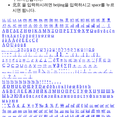
北京 을 입력하시려면
beijing
을 입력하시고 space를 누르
시면 됩니다.
ㅥ
ㅦ
ㅧ
ㅨ
ㅩ
ㅪ
ㅫ
ㅬ
ㅭ
ㅮ
ㅯ
ㅰ
ㅱ
ㅲ
ㅳ
ㅴ
ㅵ
ㅶ
ㅷ
ㅸ
ㅹ
ㅺ
ㅻ
ㅼ
ㅽ
ㅾ
ㅿ
ㆀ
ㆁ
ㆂ
ㆃ
ㆄ
ㆅ
ㆆ
ㆇ
ㆈ
ㆉ
ㆊ
ㆋ
ㆌ
ㆍ
ㆎ
Α
Β
Γ
Δ
Ε
Ζ
Η
Θ
Ι
Κ
Λ
Μ
Ν
Ξ
Ο
Π
Ρ
Σ
Τ
Υ
Φ
Χ
Ψ
Ω
α
β
γ
δ
ε
ζ
η
θ
ι
κ
λ
μ
ν
ξ
ο
π
ρ
σ
τ
υ
φ
χ
ψ
ω
á
à
Á
À
é
è
É
È
ç
Ç
ê
Ä
Ö
Ü
ä
ö
ü
ß
ְ
ֳ
ֲ
ֱ
ָ
ַ
ֵ
ֶ
ִ
ֹ
ּ
ֻ
ׂ
ׁ
ּ
ב
ה
נ
מ
צ
ת
ץ
ש
ד
ג
כ
ע
י
ח
ל
ך
ף
ק
ר
א
ט
ו
ן
ם
פ
‘
’
“
”
〔
〕
〈
〉
「
」
『
』
【
】
＂
（
）
［
］
｛
｝
±
×
÷
≠
≤
≥
∞
∴
♂
♀
∠
⊥
⌒
∂
∇
≡
≒
≪
≫
√
∽
∝
∵
∫
∬
∈
∋
⊆
⊇
⊂
⊃
∪
∩
∧
∨
￢
⇒
⇔
∀
∃
∮
∑
∏
＋
－
＜
＝
＞
、
。
·
‥
…
¨
〃
―
∥
＼
∼
´
～
ˇ
˘
˝
˚
˙
¸
˛
¡
¿
ː
！
＇
，
．
／
：
；
？
＾
＿
｀
｜
½
⅓
⅔
¼
¾
⅛
⅜
⅝
⅞
¹
²
³
⁴
ⁿ
₁
₂
₃
₄
Æ
Ð
Ħ
Ĳ
Ł
Ø
Œ
Þ
Ŧ
Ŋ
æ
đ
ð
ħ
ı
ĳ
ĸ
ŀ
ł
ø
œ
ß
þ
ŧ
ŋ
ŉ
А
Б
В
Г
Д
Е
Ё
Ж
З
И
Й
К
Л
М
Н
О
П
Р
С
Т
У
Ф
Х
Ц
Ч
Ш
Щ
Ъ
Ы
Ь
Э
Ю
Я
а
б
в
г
д
е
ё
ж
з
и
й
к
л
м
н
о
п
р
с
т
у
ф
х
ц
ч
ш
щ
ъ
ы
ь
э
ю
я
′
″
℃
Å
￠
￡
￥
¤
℉
‰
＄
％
Ｆ
￦
㎕
㎖
㎗
ℓ
㎘
㏄
㎣
㎤
㎥
㎦
㎙
㎚
㎛
㎜
㎝
㎞
㎟
㎠
㎡
㎢
㏊
㎍
㎎
㎏
㏏
㎈
㎉
㏈
㎧
㎨
㎰
㎱
㎲
㎳
㎴
㎵
㎶
㎷
㎸
㎹
㎀
㎁
㎂
㎃
㎄
㎺
㎻
㎽
㎾
㎿
㎐
㎑