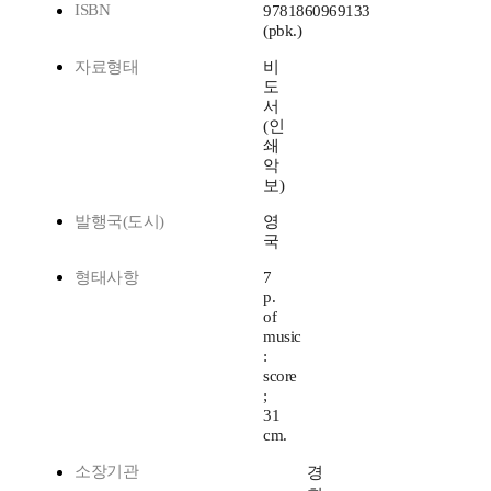
ISBN
9781860969133
(pbk.)
자료형태
비
도
서
(인
쇄
악
보)
발행국(도시)
영
국
형태사항
7
p.
of
music
:
score
;
31
cm.
소장기관
경