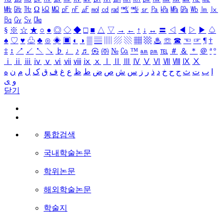
㎒
㎓
㎔
Ω
㏀
㏁
㎊
㎋
㎌
㏖
㏅
㎭
㎮
㎯
㏛
㎩
㎪
㎫
㎬
㏝
㏐
㏓
㏃
㏉
㏜
㏆
§
※
☆
★
○
●
◎
◇
◆
□
■
△
▽
→
←
↑
↓
↔
〓
◁
◀
▷
▶
♤
♠
♡
♥
♧
♣
⊙
◈
▣
◐
◑
▒
▤
▥
▨
▧
▦
▩
♨
☏
☎
☜
☞
¶
†
‡
↕
↗
↙
↖
↘
♭
♩
♪
♬
㉿
㈜
№
㏇
™
㏂
㏘
℡
＃
＆
＊
＠
ª
º
ⅰ
ⅱ
ⅲ
ⅳ
ⅴ
ⅵ
ⅶ
ⅷ
ⅸ
ⅹ
Ⅰ
Ⅱ
Ⅲ
Ⅳ
Ⅴ
Ⅵ
Ⅶ
Ⅷ
Ⅸ
Ⅹ
ا
ب
ت
ث
ج
ح
خ
د
ذ
ر
ز
س
ش
ص
ض
ط
ظ
ع
غ
ف
ق
ک
ل
م
ن
ه
و
ی
닫기
통합검색
국내학술논문
학위논문
해외학술논문
학술지