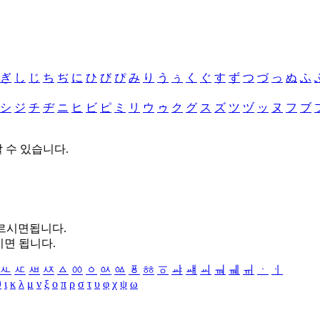
ぎ
し
じ
ち
ぢ
に
ひ
び
ぴ
み
り
う
ぅ
く
ぐ
す
ず
つ
づ
っ
ぬ
ふ
シ
ジ
チ
ヂ
ニ
ヒ
ビ
ピ
ミ
リ
ウ
ゥ
ク
グ
ス
ズ
ツ
ヅ
ッ
ヌ
フ
ブ
할 수 있습니다.
누르시면됩니다.
시면 됩니다.
ㅻ
ㅼ
ㅽ
ㅾ
ㅿ
ㆀ
ㆁ
ㆂ
ㆃ
ㆄ
ㆅ
ㆆ
ㆇ
ㆈ
ㆉ
ㆊ
ㆋ
ㆌ
ㆍ
ㆎ
θ
ι
κ
λ
μ
ν
ξ
ο
π
ρ
σ
τ
υ
φ
χ
ψ
ω