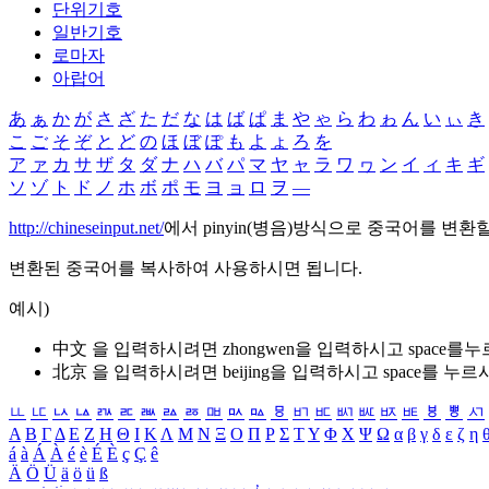
단위기호
일반기호
로마자
아랍어
あ
ぁ
か
が
さ
ざ
た
だ
な
は
ば
ぱ
ま
や
ゃ
ら
わ
ゎ
ん
い
ぃ
き
こ
ご
そ
ぞ
と
ど
の
ほ
ぼ
ぽ
も
よ
ょ
ろ
を
ア
ァ
カ
サ
ザ
タ
ダ
ナ
ハ
バ
パ
マ
ヤ
ャ
ラ
ワ
ヮ
ン
イ
ィ
キ
ギ
ソ
ゾ
ト
ド
ノ
ホ
ボ
ポ
モ
ヨ
ョ
ロ
ヲ
―
http://chineseinput.net/
에서 pinyin(병음)방식으로 중국어를 변환
변환된 중국어를 복사하여 사용하시면 됩니다.
예시)
中文 을 입력하시려면
zhongwen
을 입력하시고 space를
北京 을 입력하시려면
beijing
을 입력하시고 space를 누르
ㅥ
ㅦ
ㅧ
ㅨ
ㅩ
ㅪ
ㅫ
ㅬ
ㅭ
ㅮ
ㅯ
ㅰ
ㅱ
ㅲ
ㅳ
ㅴ
ㅵ
ㅶ
ㅷ
ㅸ
ㅹ
ㅺ
Α
Β
Γ
Δ
Ε
Ζ
Η
Θ
Ι
Κ
Λ
Μ
Ν
Ξ
Ο
Π
Ρ
Σ
Τ
Υ
Φ
Χ
Ψ
Ω
α
β
γ
δ
ε
ζ
η
á
à
Á
À
é
è
É
È
ç
Ç
ê
Ä
Ö
Ü
ä
ö
ü
ß