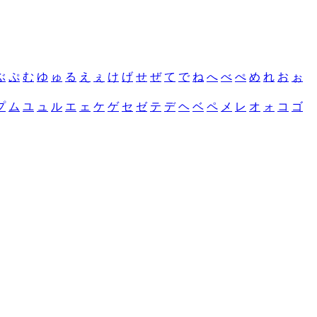
ぶ
ぷ
む
ゆ
ゅ
る
え
ぇ
け
げ
せ
ぜ
て
で
ね
へ
べ
ぺ
め
れ
お
ぉ
プ
ム
ユ
ュ
ル
エ
ェ
ケ
ゲ
セ
ゼ
テ
デ
ヘ
ベ
ペ
メ
レ
オ
ォ
コ
ゴ