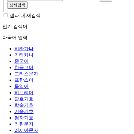
상세검색
결과 내 재검색
인기 검색어
다국어 입력
히라가나
가타카나
중국어
한글고어
그리스문자
프랑스어
독일어
히브리어
괄호기호
학술기호
기술기호
첨자기호
라틴문자
러시아문자