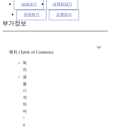
내보내기
내책장담기
공유하기
오류접수
부가정보
목차 (Table of Contents)
목
차
글
을
시
작
하
며
=
4