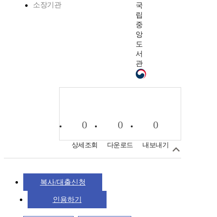
소장기관
국
립
중
앙
도
서
관
0
0
0
상세조회
다운로드
내보내기
복사/대출신청
인용하기