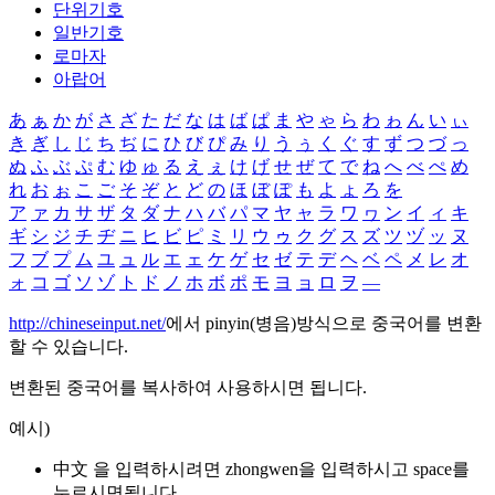
단위기호
일반기호
로마자
아랍어
あ
ぁ
か
が
さ
ざ
た
だ
な
は
ば
ぱ
ま
や
ゃ
ら
わ
ゎ
ん
い
ぃ
き
ぎ
し
じ
ち
ぢ
に
ひ
び
ぴ
み
り
う
ぅ
く
ぐ
す
ず
つ
づ
っ
ぬ
ふ
ぶ
ぷ
む
ゆ
ゅ
る
え
ぇ
け
げ
せ
ぜ
て
で
ね
へ
べ
ぺ
め
れ
お
ぉ
こ
ご
そ
ぞ
と
ど
の
ほ
ぼ
ぽ
も
よ
ょ
ろ
を
ア
ァ
カ
サ
ザ
タ
ダ
ナ
ハ
バ
パ
マ
ヤ
ャ
ラ
ワ
ヮ
ン
イ
ィ
キ
ギ
シ
ジ
チ
ヂ
ニ
ヒ
ビ
ピ
ミ
リ
ウ
ゥ
ク
グ
ス
ズ
ツ
ヅ
ッ
ヌ
フ
ブ
プ
ム
ユ
ュ
ル
エ
ェ
ケ
ゲ
セ
ゼ
テ
デ
ヘ
ベ
ペ
メ
レ
オ
ォ
コ
ゴ
ソ
ゾ
ト
ド
ノ
ホ
ボ
ポ
モ
ヨ
ョ
ロ
ヲ
―
http://chineseinput.net/
에서 pinyin(병음)방식으로 중국어를 변환
할 수 있습니다.
변환된 중국어를 복사하여 사용하시면 됩니다.
예시)
中文 을 입력하시려면
zhongwen
을 입력하시고 space를
누르시면됩니다.