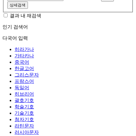
상세검색
결과 내 재검색
인기 검색어
다국어 입력
히라가나
가타카나
중국어
한글고어
그리스문자
프랑스어
독일어
히브리어
괄호기호
학술기호
기술기호
첨자기호
라틴문자
러시아문자