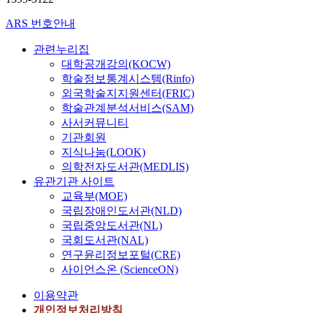
ARS 번호안내
관련누리집
대학공개강의(KOCW)
학술정보통계시스템(Rinfo)
외국학술지지원센터(FRIC)
학술관계분석서비스(SAM)
사서커뮤니티
기관회원
지식나눔(LOOK)
의학전자도서관(MEDLIS)
유관기관 사이트
교육부(MOE)
국립장애인도서관(NLD)
국립중앙도서관(NL)
국회도서관(NAL)
연구윤리정보포털(CRE)
사이언스온 (ScienceON)
이용약관
개인정보처리방침