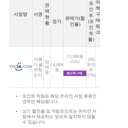
자
포
판
책
인
매
서점명
서명
구
트
현
판매가(할
매
정가
(포
황
인율)
링
인
크
트
몰)
13,300원
지혜
280
(5%)
판
가 울
14,000
포인
매
부짖
원
트
중
는다
(2%)
포인트 적립은 해당 온라인 서점 회원인
경우만 해당됩니다.
상기 할인율 및 적립포인트는 온라인 서
점에서 제공하는 정보와 일치하지 않을
수 있습니다.