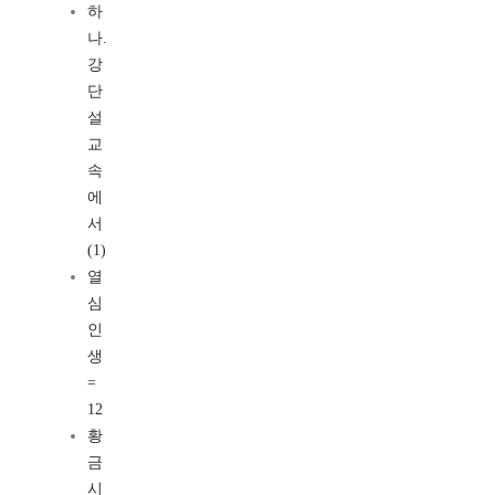
하
나.
강
단
설
교
속
에
서
(1)
열
심
인
생
=
12
황
금
시