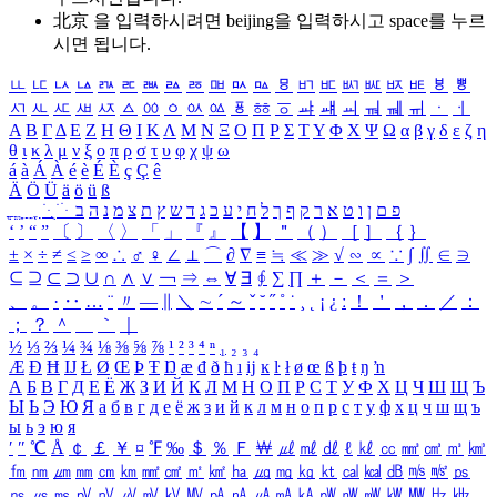
北京 을 입력하시려면
beijing
을 입력하시고 space를 누르
시면 됩니다.
ㅥ
ㅦ
ㅧ
ㅨ
ㅩ
ㅪ
ㅫ
ㅬ
ㅭ
ㅮ
ㅯ
ㅰ
ㅱ
ㅲ
ㅳ
ㅴ
ㅵ
ㅶ
ㅷ
ㅸ
ㅹ
ㅺ
ㅻ
ㅼ
ㅽ
ㅾ
ㅿ
ㆀ
ㆁ
ㆂ
ㆃ
ㆄ
ㆅ
ㆆ
ㆇ
ㆈ
ㆉ
ㆊ
ㆋ
ㆌ
ㆍ
ㆎ
Α
Β
Γ
Δ
Ε
Ζ
Η
Θ
Ι
Κ
Λ
Μ
Ν
Ξ
Ο
Π
Ρ
Σ
Τ
Υ
Φ
Χ
Ψ
Ω
α
β
γ
δ
ε
ζ
η
θ
ι
κ
λ
μ
ν
ξ
ο
π
ρ
σ
τ
υ
φ
χ
ψ
ω
á
à
Á
À
é
è
É
È
ç
Ç
ê
Ä
Ö
Ü
ä
ö
ü
ß
ְ
ֳ
ֲ
ֱ
ָ
ַ
ֵ
ֶ
ִ
ֹ
ּ
ֻ
ׂ
ׁ
ּ
ב
ה
נ
מ
צ
ת
ץ
ש
ד
ג
כ
ע
י
ח
ל
ך
ף
ק
ר
א
ט
ו
ן
ם
פ
‘
’
“
”
〔
〕
〈
〉
「
」
『
』
【
】
＂
（
）
［
］
｛
｝
±
×
÷
≠
≤
≥
∞
∴
♂
♀
∠
⊥
⌒
∂
∇
≡
≒
≪
≫
√
∽
∝
∵
∫
∬
∈
∋
⊆
⊇
⊂
⊃
∪
∩
∧
∨
￢
⇒
⇔
∀
∃
∮
∑
∏
＋
－
＜
＝
＞
、
。
·
‥
…
¨
〃
―
∥
＼
∼
´
～
ˇ
˘
˝
˚
˙
¸
˛
¡
¿
ː
！
＇
，
．
／
：
；
？
＾
＿
｀
｜
½
⅓
⅔
¼
¾
⅛
⅜
⅝
⅞
¹
²
³
⁴
ⁿ
₁
₂
₃
₄
Æ
Ð
Ħ
Ĳ
Ł
Ø
Œ
Þ
Ŧ
Ŋ
æ
đ
ð
ħ
ı
ĳ
ĸ
ŀ
ł
ø
œ
ß
þ
ŧ
ŋ
ŉ
А
Б
В
Г
Д
Е
Ё
Ж
З
И
Й
К
Л
М
Н
О
П
Р
С
Т
У
Ф
Х
Ц
Ч
Ш
Щ
Ъ
Ы
Ь
Э
Ю
Я
а
б
в
г
д
е
ё
ж
з
и
й
к
л
м
н
о
п
р
с
т
у
ф
х
ц
ч
ш
щ
ъ
ы
ь
э
ю
я
′
″
℃
Å
￠
￡
￥
¤
℉
‰
＄
％
Ｆ
￦
㎕
㎖
㎗
ℓ
㎘
㏄
㎣
㎤
㎥
㎦
㎙
㎚
㎛
㎜
㎝
㎞
㎟
㎠
㎡
㎢
㏊
㎍
㎎
㎏
㏏
㎈
㎉
㏈
㎧
㎨
㎰
㎱
㎲
㎳
㎴
㎵
㎶
㎷
㎸
㎹
㎀
㎁
㎂
㎃
㎄
㎺
㎻
㎽
㎾
㎿
㎐
㎑