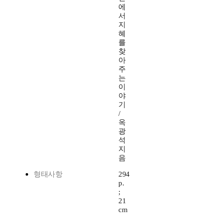
에
서
지
혜
를
찾
아
주
는
이
야
기
/
옥
광
석
지
음
형태사항
294
p.
;
21
cm