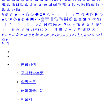
㎒
㎓
㎔
Ω
㏀
㏁
㎊
㎋
㎌
㏖
㏅
㎭
㎮
㎯
㏛
㎩
㎪
㎫
㎬
㏝
㏐
㏓
㏃
㏉
㏜
㏆
§
※
☆
★
○
●
◎
◇
◆
□
■
△
▽
→
←
↑
↓
↔
〓
◁
◀
▷
▶
♤
♠
♡
♥
♧
♣
⊙
◈
▣
◐
◑
▒
▤
▥
▨
▧
▦
▩
♨
☏
☎
☜
☞
¶
†
‡
↕
↗
↙
↖
↘
♭
♩
♪
♬
㉿
㈜
№
㏇
™
㏂
㏘
℡
＃
＆
＊
＠
ª
º
ⅰ
ⅱ
ⅲ
ⅳ
ⅴ
ⅵ
ⅶ
ⅷ
ⅸ
ⅹ
Ⅰ
Ⅱ
Ⅲ
Ⅳ
Ⅴ
Ⅵ
Ⅶ
Ⅷ
Ⅸ
Ⅹ
ا
ب
ت
ث
ج
ح
خ
د
ذ
ر
ز
س
ش
ص
ض
ط
ظ
ع
غ
ف
ق
ک
ل
م
ن
ه
و
ی
닫기
통합검색
국내학술논문
학위논문
해외학술논문
학술지