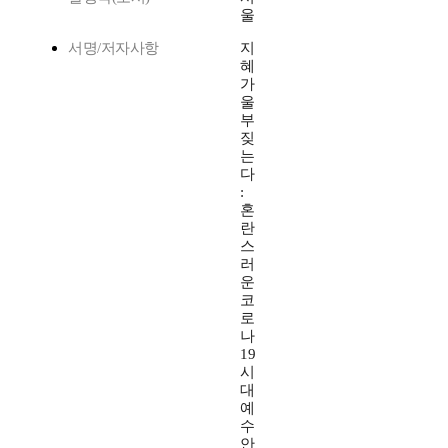
울
서명/저자사항
지
혜
가
울
부
짖
는
다
:
혼
란
스
러
운
코
로
나
19
시
대
예
수
안