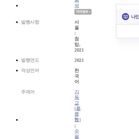
광
석
나만
발행사항
서
울
:
첨
탑,
2021
발행연도
2021
작성언어
한
국
어
주제어
기
독
교
[基
督
敎]
;
수
필