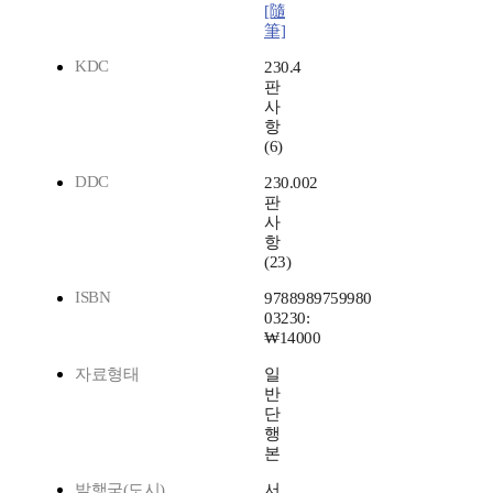
[隨
筆]
KDC
230.4
판
사
항
(6)
DDC
230.002
판
사
항
(23)
ISBN
9788989759980
03230:
₩14000
자료형태
일
반
단
행
본
발행국(도시)
서