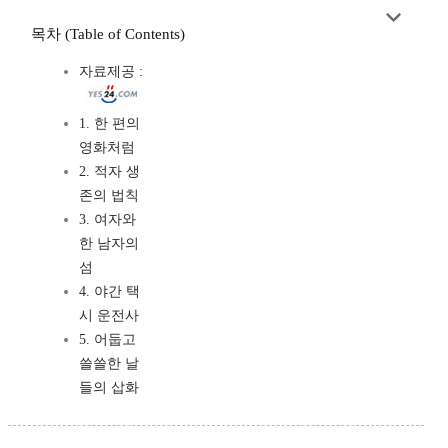
목차 (Table of Contents)
자료제공 :
1. 한 편의
영화처럼
2. 적자 생
존의 법칙
3. 여자와
한 남자의
섬
4. 야간 택
시 운전사
5. 어둡고
쓸쓸한 날
들의 삽화