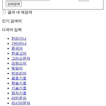
상세검색
결과 내 재검색
인기 검색어
다국어 입력
히라가나
가타카나
중국어
한글고어
그리스문자
프랑스어
독일어
히브리어
괄호기호
학술기호
기술기호
첨자기호
라틴문자
러시아문자