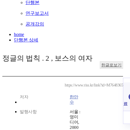
단행본
연구보고서
공개강의
home
단행본 상세
정글의 법칙 . 2 , 보스의 여자
한글로보기
https://www.riss.kr/link?id=M7648365
저자
한만
수
료
발행사항
서울 :
영미
디어,
2000