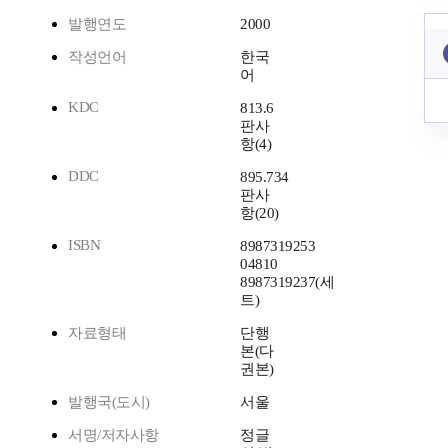
발행연도
2000
작성언어
한국
어
KDC
813.6
판사
항(4)
DDC
895.734
판사
항(20)
ISBN
8987319253
04810
8987319237(세
트)
자료형태
단행
본(다
권본)
발행국(도시)
서울
서명/저자사항
정글