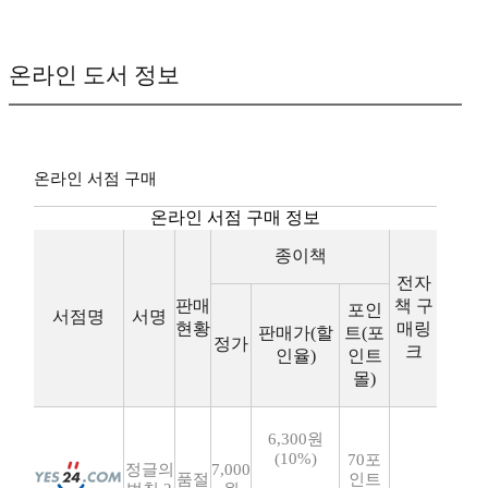
온라인 도서 정보
온라인 서점 구매
온라인 서점 구매 정보
종이책
전자
판매
책 구
포인
서점명
서명
현황
매링
판매가(할
트(포
정가
크
인율)
인트
몰)
6,300원
(10%)
70포
정글의
7,000
품절
인트