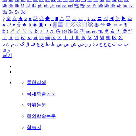
㎒
㎓
㎔
Ω
㏀
㏁
㎊
㎋
㎌
㏖
㏅
㎭
㎮
㎯
㏛
㎩
㎪
㎫
㎬
㏝
㏐
㏓
㏃
㏉
㏜
㏆
§
※
☆
★
○
●
◎
◇
◆
□
■
△
▽
→
←
↑
↓
↔
〓
◁
◀
▷
▶
♤
♠
♡
♥
♧
♣
⊙
◈
▣
◐
◑
▒
▤
▥
▨
▧
▦
▩
♨
☏
☎
☜
☞
¶
†
‡
↕
↗
↙
↖
↘
♭
♩
♪
♬
㉿
㈜
№
㏇
™
㏂
㏘
℡
＃
＆
＊
＠
ª
º
ⅰ
ⅱ
ⅲ
ⅳ
ⅴ
ⅵ
ⅶ
ⅷ
ⅸ
ⅹ
Ⅰ
Ⅱ
Ⅲ
Ⅳ
Ⅴ
Ⅵ
Ⅶ
Ⅷ
Ⅸ
Ⅹ
ا
ب
ت
ث
ج
ح
خ
د
ذ
ر
ز
س
ش
ص
ض
ط
ظ
ع
غ
ف
ق
ک
ل
م
ن
ه
و
ی
닫기
통합검색
국내학술논문
학위논문
해외학술논문
학술지