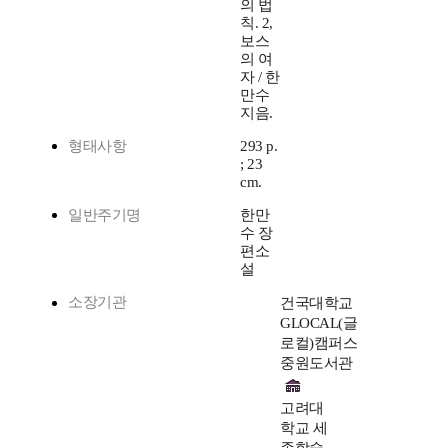
의 법
칙. 2,
보스
의 여
자 / 한
만수
지음.
형태사항
293 p.
; 23
cm.
일반주기명
한만
수 장
편소
설
소장기관
건국대학교
GLOCAL(글
로컬)캠퍼스
중원도서관
고려대
학교 세