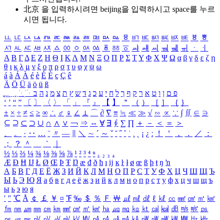
北京 을 입력하시려면
beijing
을 입력하시고 space를 누르
시면 됩니다.
ㅥ
ㅦ
ㅧ
ㅨ
ㅩ
ㅪ
ㅫ
ㅬ
ㅭ
ㅮ
ㅯ
ㅰ
ㅱ
ㅲ
ㅳ
ㅴ
ㅵ
ㅶ
ㅷ
ㅸ
ㅹ
ㅺ
ㅻ
ㅼ
ㅽ
ㅾ
ㅿ
ㆀ
ㆁ
ㆂ
ㆃ
ㆄ
ㆅ
ㆆ
ㆇ
ㆈ
ㆉ
ㆊ
ㆋ
ㆌ
ㆍ
ㆎ
Α
Β
Γ
Δ
Ε
Ζ
Η
Θ
Ι
Κ
Λ
Μ
Ν
Ξ
Ο
Π
Ρ
Σ
Τ
Υ
Φ
Χ
Ψ
Ω
α
β
γ
δ
ε
ζ
η
θ
ι
κ
λ
μ
ν
ξ
ο
π
ρ
σ
τ
υ
φ
χ
ψ
ω
á
à
Á
À
é
è
É
È
ç
Ç
ê
Ä
Ö
Ü
ä
ö
ü
ß
ְ
ֳ
ֲ
ֱ
ָ
ַ
ֵ
ֶ
ִ
ֹ
ּ
ֻ
ׂ
ׁ
ּ
ב
ה
נ
מ
צ
ת
ץ
ש
ד
ג
כ
ע
י
ח
ל
ך
ף
ק
ר
א
ט
ו
ן
ם
פ
‘
’
“
”
〔
〕
〈
〉
「
」
『
』
【
】
＂
（
）
［
］
｛
｝
±
×
÷
≠
≤
≥
∞
∴
♂
♀
∠
⊥
⌒
∂
∇
≡
≒
≪
≫
√
∽
∝
∵
∫
∬
∈
∋
⊆
⊇
⊂
⊃
∪
∩
∧
∨
￢
⇒
⇔
∀
∃
∮
∑
∏
＋
－
＜
＝
＞
、
。
·
‥
…
¨
〃
―
∥
＼
∼
´
～
ˇ
˘
˝
˚
˙
¸
˛
¡
¿
ː
！
＇
，
．
／
：
；
？
＾
＿
｀
｜
½
⅓
⅔
¼
¾
⅛
⅜
⅝
⅞
¹
²
³
⁴
ⁿ
₁
₂
₃
₄
Æ
Ð
Ħ
Ĳ
Ł
Ø
Œ
Þ
Ŧ
Ŋ
æ
đ
ð
ħ
ı
ĳ
ĸ
ŀ
ł
ø
œ
ß
þ
ŧ
ŋ
ŉ
А
Б
В
Г
Д
Е
Ё
Ж
З
И
Й
К
Л
М
Н
О
П
Р
С
Т
У
Ф
Х
Ц
Ч
Ш
Щ
Ъ
Ы
Ь
Э
Ю
Я
а
б
в
г
д
е
ё
ж
з
и
й
к
л
м
н
о
п
р
с
т
у
ф
х
ц
ч
ш
щ
ъ
ы
ь
э
ю
я
′
″
℃
Å
￠
￡
￥
¤
℉
‰
＄
％
Ｆ
￦
㎕
㎖
㎗
ℓ
㎘
㏄
㎣
㎤
㎥
㎦
㎙
㎚
㎛
㎜
㎝
㎞
㎟
㎠
㎡
㎢
㏊
㎍
㎎
㎏
㏏
㎈
㎉
㏈
㎧
㎨
㎰
㎱
㎲
㎳
㎴
㎵
㎶
㎷
㎸
㎹
㎀
㎁
㎂
㎃
㎄
㎺
㎻
㎽
㎾
㎿
㎐
㎑