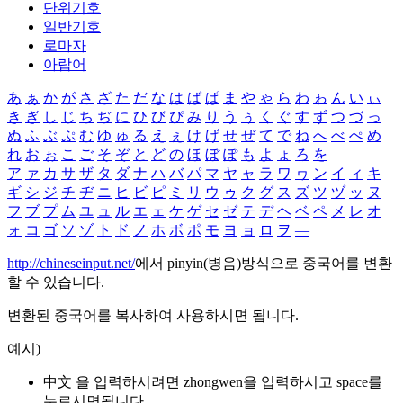
단위기호
일반기호
로마자
아랍어
あ
ぁ
か
が
さ
ざ
た
だ
な
は
ば
ぱ
ま
や
ゃ
ら
わ
ゎ
ん
い
ぃ
き
ぎ
し
じ
ち
ぢ
に
ひ
び
ぴ
み
り
う
ぅ
く
ぐ
す
ず
つ
づ
っ
ぬ
ふ
ぶ
ぷ
む
ゆ
ゅ
る
え
ぇ
け
げ
せ
ぜ
て
で
ね
へ
べ
ぺ
め
れ
お
ぉ
こ
ご
そ
ぞ
と
ど
の
ほ
ぼ
ぽ
も
よ
ょ
ろ
を
ア
ァ
カ
サ
ザ
タ
ダ
ナ
ハ
バ
パ
マ
ヤ
ャ
ラ
ワ
ヮ
ン
イ
ィ
キ
ギ
シ
ジ
チ
ヂ
ニ
ヒ
ビ
ピ
ミ
リ
ウ
ゥ
ク
グ
ス
ズ
ツ
ヅ
ッ
ヌ
フ
ブ
プ
ム
ユ
ュ
ル
エ
ェ
ケ
ゲ
セ
ゼ
テ
デ
ヘ
ベ
ペ
メ
レ
オ
ォ
コ
ゴ
ソ
ゾ
ト
ド
ノ
ホ
ボ
ポ
モ
ヨ
ョ
ロ
ヲ
―
http://chineseinput.net/
에서 pinyin(병음)방식으로 중국어를 변환
할 수 있습니다.
변환된 중국어를 복사하여 사용하시면 됩니다.
예시)
中文 을 입력하시려면
zhongwen
을 입력하시고 space를
누르시면됩니다.