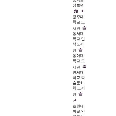
종학술
정보원
광주대
학교 도
서관
동서대
학교 민
석도서
관
동아대
학교 도
서관
연세대
학교 학
술문화
처 도서
관
호원대
학교 인