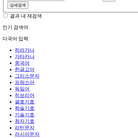
상세검색
결과 내 재검색
인기 검색어
다국어 입력
히라가나
가타카나
중국어
한글고어
그리스문자
프랑스어
독일어
히브리어
괄호기호
학술기호
기술기호
첨자기호
라틴문자
러시아문자