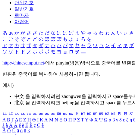
단위기호
일반기호
로마자
아랍어
あ
ぁ
か
が
さ
ざ
た
だ
な
は
ば
ぱ
ま
や
ゃ
ら
わ
ゎ
ん
い
ぃ
き
こ
ご
そ
ぞ
と
ど
の
ほ
ぼ
ぽ
も
よ
ょ
ろ
を
ア
ァ
カ
サ
ザ
タ
ダ
ナ
ハ
バ
パ
マ
ヤ
ャ
ラ
ワ
ヮ
ン
イ
ィ
キ
ギ
ソ
ゾ
ト
ド
ノ
ホ
ボ
ポ
モ
ヨ
ョ
ロ
ヲ
―
http://chineseinput.net/
에서 pinyin(병음)방식으로 중국어를 변환
변환된 중국어를 복사하여 사용하시면 됩니다.
예시)
中文 을 입력하시려면
zhongwen
을 입력하시고 space를
北京 을 입력하시려면
beijing
을 입력하시고 space를 누르
ㅥ
ㅦ
ㅧ
ㅨ
ㅩ
ㅪ
ㅫ
ㅬ
ㅭ
ㅮ
ㅯ
ㅰ
ㅱ
ㅲ
ㅳ
ㅴ
ㅵ
ㅶ
ㅷ
ㅸ
ㅹ
ㅺ
Α
Β
Γ
Δ
Ε
Ζ
Η
Θ
Ι
Κ
Λ
Μ
Ν
Ξ
Ο
Π
Ρ
Σ
Τ
Υ
Φ
Χ
Ψ
Ω
α
β
γ
δ
ε
ζ
η
á
à
Á
À
é
è
É
È
ç
Ç
ê
Ä
Ö
Ü
ä
ö
ü
ß