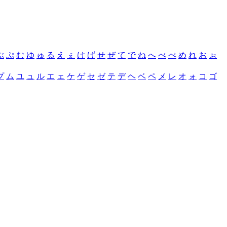
ぶ
ぷ
む
ゆ
ゅ
る
え
ぇ
け
げ
せ
ぜ
て
で
ね
へ
べ
ぺ
め
れ
お
ぉ
プ
ム
ユ
ュ
ル
エ
ェ
ケ
ゲ
セ
ゼ
テ
デ
ヘ
ベ
ペ
メ
レ
オ
ォ
コ
ゴ