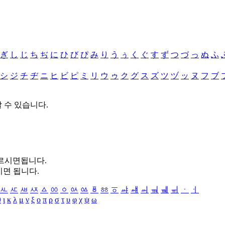
ぎ
し
じ
ち
ぢ
に
ひ
び
ぴ
み
り
う
ぅ
く
ぐ
す
ず
つ
づ
っ
ぬ
ふ
シ
ジ
チ
ヂ
ニ
ヒ
ビ
ピ
ミ
リ
ウ
ゥ
ク
グ
ス
ズ
ツ
ヅ
ッ
ヌ
フ
ブ
할 수 있습니다.
누르시면됩니다.
시면 됩니다.
ㅻ
ㅼ
ㅽ
ㅾ
ㅿ
ㆀ
ㆁ
ㆂ
ㆃ
ㆄ
ㆅ
ㆆ
ㆇ
ㆈ
ㆉ
ㆊ
ㆋ
ㆌ
ㆍ
ㆎ
θ
ι
κ
λ
μ
ν
ξ
ο
π
ρ
σ
τ
υ
φ
χ
ψ
ω