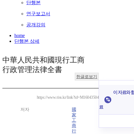
단행본
연구보고서
공개강의
home
단행본 상세
中華人民共和國現行工商
行政管理法律全書
한글로보기
이 자료와 함
https://www.riss.kr/link?id=M16043504
료
저자
國
家
工
商
行