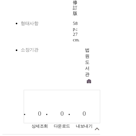
修
訂
版
형태사항
58
p.;
27
cm.
소장기관
법
원
도
서
관
0
0
0
상세조회
다운로드
내보내기