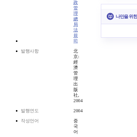
政
管
理
나만을 위한
總
局
法
規
司
발행사항
北
京:
經
濟
管
理
出
版
社,
2004
발행연도
2004
작성언어
중
국
어