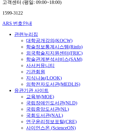
고객센터 (평일: 09:00~18:00)
1599-3122
ARS 번호안내
관련누리집
대학공개강의(KOCW)
학술정보통계시스템(Rinfo)
외국학술지지원센터(FRIC)
학술관계분석서비스(SAM)
사서커뮤니티
기관회원
지식나눔(LOOK)
의학전자도서관(MEDLIS)
유관기관 사이트
교육부(MOE)
국립장애인도서관(NLD)
국립중앙도서관(NL)
국회도서관(NAL)
연구윤리정보포털(CRE)
사이언스온 (ScienceON)