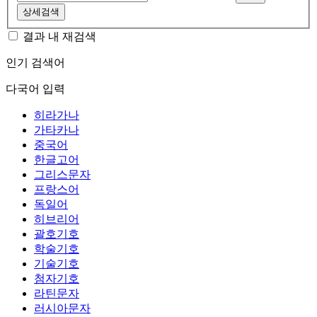
상세검색
결과 내 재검색
인기 검색어
다국어 입력
히라가나
가타카나
중국어
한글고어
그리스문자
프랑스어
독일어
히브리어
괄호기호
학술기호
기술기호
첨자기호
라틴문자
러시아문자