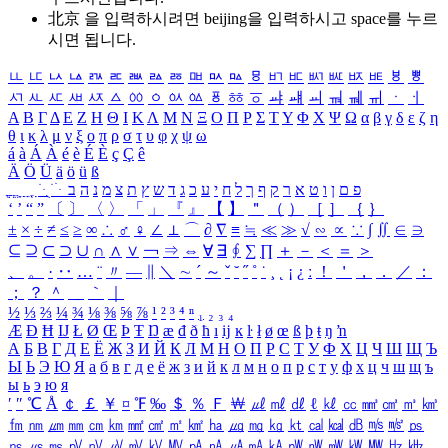
北京 을 입력하시려면
beijing
을 입력하시고 space를 누르
시면 됩니다.
ㅥ
ㅦ
ㅧ
ㅨ
ㅩ
ㅪ
ㅫ
ㅬ
ㅭ
ㅮ
ㅯ
ㅰ
ㅱ
ㅲ
ㅳ
ㅴ
ㅵ
ㅶ
ㅷ
ㅸ
ㅹ
ㅺ
ㅻ
ㅼ
ㅽ
ㅾ
ㅿ
ㆀ
ㆁ
ㆂ
ㆃ
ㆄ
ㆅ
ㆆ
ㆇ
ㆈ
ㆉ
ㆊ
ㆋ
ㆌ
ㆍ
ㆎ
Α
Β
Γ
Δ
Ε
Ζ
Η
Θ
Ι
Κ
Λ
Μ
Ν
Ξ
Ο
Π
Ρ
Σ
Τ
Υ
Φ
Χ
Ψ
Ω
α
β
γ
δ
ε
ζ
η
θ
ι
κ
λ
μ
ν
ξ
ο
π
ρ
σ
τ
υ
φ
χ
ψ
ω
á
à
Á
À
é
è
É
È
ç
Ç
ê
Ä
Ö
Ü
ä
ö
ü
ß
ְ
ֳ
ֲ
ֱ
ָ
ַ
ֵ
ֶ
ִ
ֹ
ּ
ֻ
ׂ
ׁ
ּ
ב
ה
נ
מ
צ
ת
ץ
ש
ד
ג
כ
ע
י
ח
ל
ך
ף
ק
ר
א
ט
ו
ן
ם
פ
‘
’
“
”
〔
〕
〈
〉
「
」
『
』
【
】
＂
（
）
［
］
｛
｝
±
×
÷
≠
≤
≥
∞
∴
♂
♀
∠
⊥
⌒
∂
∇
≡
≒
≪
≫
√
∽
∝
∵
∫
∬
∈
∋
⊆
⊇
⊂
⊃
∪
∩
∧
∨
￢
⇒
⇔
∀
∃
∮
∑
∏
＋
－
＜
＝
＞
、
。
·
‥
…
¨
〃
―
∥
＼
∼
´
～
ˇ
˘
˝
˚
˙
¸
˛
¡
¿
ː
！
＇
，
．
／
：
；
？
＾
＿
｀
｜
½
⅓
⅔
¼
¾
⅛
⅜
⅝
⅞
¹
²
³
⁴
ⁿ
₁
₂
₃
₄
Æ
Ð
Ħ
Ĳ
Ł
Ø
Œ
Þ
Ŧ
Ŋ
æ
đ
ð
ħ
ı
ĳ
ĸ
ŀ
ł
ø
œ
ß
þ
ŧ
ŋ
ŉ
А
Б
В
Г
Д
Е
Ё
Ж
З
И
Й
К
Л
М
Н
О
П
Р
С
Т
У
Ф
Х
Ц
Ч
Ш
Щ
Ъ
Ы
Ь
Э
Ю
Я
а
б
в
г
д
е
ё
ж
з
и
й
к
л
м
н
о
п
р
с
т
у
ф
х
ц
ч
ш
щ
ъ
ы
ь
э
ю
я
′
″
℃
Å
￠
￡
￥
¤
℉
‰
＄
％
Ｆ
￦
㎕
㎖
㎗
ℓ
㎘
㏄
㎣
㎤
㎥
㎦
㎙
㎚
㎛
㎜
㎝
㎞
㎟
㎠
㎡
㎢
㏊
㎍
㎎
㎏
㏏
㎈
㎉
㏈
㎧
㎨
㎰
㎱
㎲
㎳
㎴
㎵
㎶
㎷
㎸
㎹
㎀
㎁
㎂
㎃
㎄
㎺
㎻
㎽
㎾
㎿
㎐
㎑