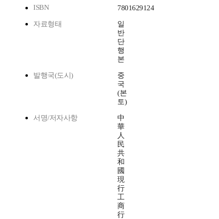
ISBN
7801629124
자료형태
일
반
단
행
본
발행국(도시)
중
국
(본
토)
서명/저자사항
中
華
人
民
共
和
國
現
行
工
商
行