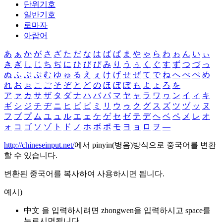
단위기호
일반기호
로마자
아랍어
あ
ぁ
か
が
さ
ざ
た
だ
な
は
ば
ぱ
ま
や
ゃ
ら
わ
ゎ
ん
い
ぃ
き
ぎ
し
じ
ち
ぢ
に
ひ
び
ぴ
み
り
う
ぅ
く
ぐ
す
ず
つ
づ
っ
ぬ
ふ
ぶ
ぷ
む
ゆ
ゅ
る
え
ぇ
け
げ
せ
ぜ
て
で
ね
へ
べ
ぺ
め
れ
お
ぉ
こ
ご
そ
ぞ
と
ど
の
ほ
ぼ
ぽ
も
よ
ょ
ろ
を
ア
ァ
カ
サ
ザ
タ
ダ
ナ
ハ
バ
パ
マ
ヤ
ャ
ラ
ワ
ヮ
ン
イ
ィ
キ
ギ
シ
ジ
チ
ヂ
ニ
ヒ
ビ
ピ
ミ
リ
ウ
ゥ
ク
グ
ス
ズ
ツ
ヅ
ッ
ヌ
フ
ブ
プ
ム
ユ
ュ
ル
エ
ェ
ケ
ゲ
セ
ゼ
テ
デ
ヘ
ベ
ペ
メ
レ
オ
ォ
コ
ゴ
ソ
ゾ
ト
ド
ノ
ホ
ボ
ポ
モ
ヨ
ョ
ロ
ヲ
―
http://chineseinput.net/
에서 pinyin(병음)방식으로 중국어를 변환
할 수 있습니다.
변환된 중국어를 복사하여 사용하시면 됩니다.
예시)
中文 을 입력하시려면
zhongwen
을 입력하시고 space를
누르시면됩니다.