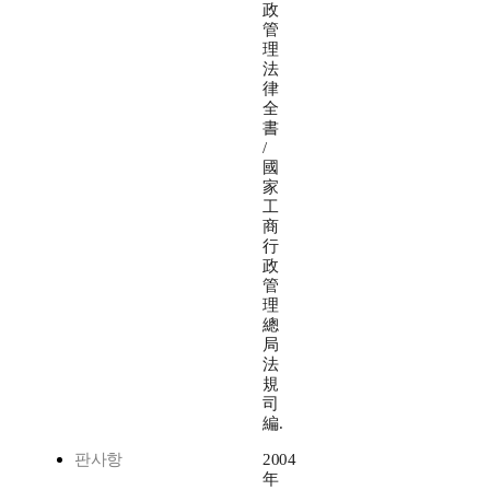
政
管
理
法
律
全
書
/
國
家
工
商
行
政
管
理
總
局
法
規
司
編.
판사항
2004
年