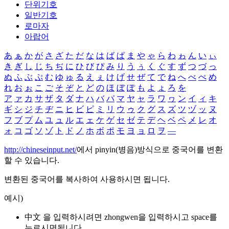
단위기호
일반기호
로마자
아랍어
あ
ぁ
か
が
さ
ざ
た
だ
な
は
ば
ぱ
ま
や
ゃ
ら
わ
ゎ
ん
い
ぃ
き
ぎ
し
じ
ち
ぢ
に
ひ
び
ぴ
み
り
う
ぅ
く
ぐ
す
ず
つ
づ
っ
ぬ
ふ
ぶ
ぷ
む
ゆ
ゅ
る
え
ぇ
け
げ
せ
ぜ
て
で
ね
へ
べ
ぺ
め
れ
お
ぉ
こ
ご
そ
ぞ
と
ど
の
ほ
ぼ
ぽ
も
よ
ょ
ろ
を
ア
ァ
カ
サ
ザ
タ
ダ
ナ
ハ
バ
パ
マ
ヤ
ャ
ラ
ワ
ヮ
ン
イ
ィ
キ
ギ
シ
ジ
チ
ヂ
ニ
ヒ
ビ
ピ
ミ
リ
ウ
ゥ
ク
グ
ス
ズ
ツ
ヅ
ッ
ヌ
フ
ブ
プ
ム
ユ
ュ
ル
エ
ェ
ケ
ゲ
セ
ゼ
テ
デ
ヘ
ベ
ペ
メ
レ
オ
ォ
コ
ゴ
ソ
ゾ
ト
ド
ノ
ホ
ボ
ポ
モ
ヨ
ョ
ロ
ヲ
―
http://chineseinput.net/
에서 pinyin(병음)방식으로 중국어를 변환
할 수 있습니다.
변환된 중국어를 복사하여 사용하시면 됩니다.
예시)
中文 을 입력하시려면
zhongwen
을 입력하시고 space를
누르시면됩니다.