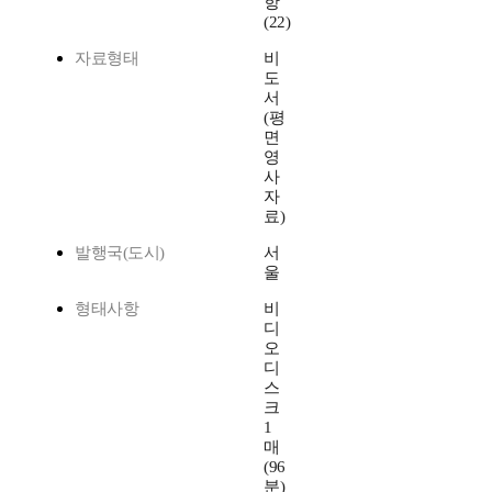
항
(22)
자료형태
비
도
서
(평
면
영
사
자
료)
발행국(도시)
서
울
형태사항
비
디
오
디
스
크
1
매
(96
분)