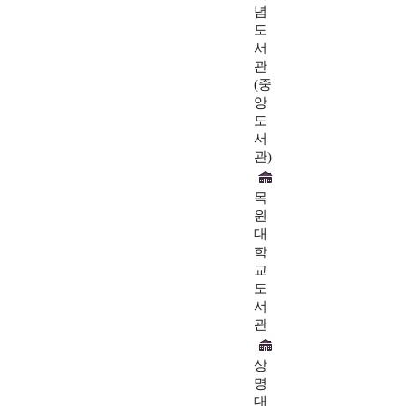
념
도
서
관
(중
앙
도
서
관)
목
원
대
학
교
도
서
관
상
명
대