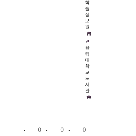
학
술
정
보
원
한
림
대
학
교
도
서
관
0
0
0