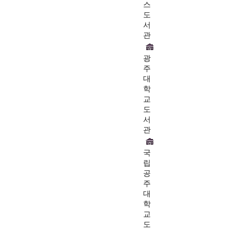
스
도
서
관
광
주
대
학
교
도
서
관
국
립
공
주
대
학
교
도