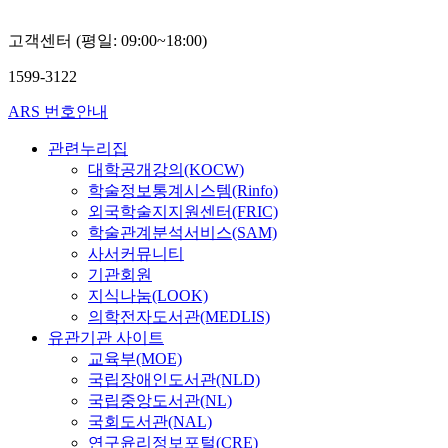
고객센터 (평일: 09:00~18:00)
1599-3122
ARS 번호안내
관련누리집
대학공개강의(KOCW)
학술정보통계시스템(Rinfo)
외국학술지지원센터(FRIC)
학술관계분석서비스(SAM)
사서커뮤니티
기관회원
지식나눔(LOOK)
의학전자도서관(MEDLIS)
유관기관 사이트
교육부(MOE)
국립장애인도서관(NLD)
국립중앙도서관(NL)
국회도서관(NAL)
연구윤리정보포털(CRE)