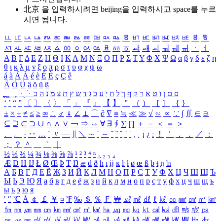
北京 을 입력하시려면
beijing
을 입력하시고 space를 누르
시면 됩니다.
ㅥ
ㅦ
ㅧ
ㅨ
ㅩ
ㅪ
ㅫ
ㅬ
ㅭ
ㅮ
ㅯ
ㅰ
ㅱ
ㅲ
ㅳ
ㅴ
ㅵ
ㅶ
ㅷ
ㅸ
ㅹ
ㅺ
ㅻ
ㅼ
ㅽ
ㅾ
ㅿ
ㆀ
ㆁ
ㆂ
ㆃ
ㆄ
ㆅ
ㆆ
ㆇ
ㆈ
ㆉ
ㆊ
ㆋ
ㆌ
ㆍ
ㆎ
Α
Β
Γ
Δ
Ε
Ζ
Η
Θ
Ι
Κ
Λ
Μ
Ν
Ξ
Ο
Π
Ρ
Σ
Τ
Υ
Φ
Χ
Ψ
Ω
α
β
γ
δ
ε
ζ
η
θ
ι
κ
λ
μ
ν
ξ
ο
π
ρ
σ
τ
υ
φ
χ
ψ
ω
á
à
Á
À
é
è
É
È
ç
Ç
ê
Ä
Ö
Ü
ä
ö
ü
ß
ְ
ֳ
ֲ
ֱ
ָ
ַ
ֵ
ֶ
ִ
ֹ
ּ
ֻ
ׂ
ׁ
ּ
ב
ה
נ
מ
צ
ת
ץ
ש
ד
ג
כ
ע
י
ח
ל
ך
ף
ק
ר
א
ט
ו
ן
ם
פ
‘
’
“
”
〔
〕
〈
〉
「
」
『
』
【
】
＂
（
）
［
］
｛
｝
±
×
÷
≠
≤
≥
∞
∴
♂
♀
∠
⊥
⌒
∂
∇
≡
≒
≪
≫
√
∽
∝
∵
∫
∬
∈
∋
⊆
⊇
⊂
⊃
∪
∩
∧
∨
￢
⇒
⇔
∀
∃
∮
∑
∏
＋
－
＜
＝
＞
、
。
·
‥
…
¨
〃
―
∥
＼
∼
´
～
ˇ
˘
˝
˚
˙
¸
˛
¡
¿
ː
！
＇
，
．
／
：
；
？
＾
＿
｀
｜
½
⅓
⅔
¼
¾
⅛
⅜
⅝
⅞
¹
²
³
⁴
ⁿ
₁
₂
₃
₄
Æ
Ð
Ħ
Ĳ
Ł
Ø
Œ
Þ
Ŧ
Ŋ
æ
đ
ð
ħ
ı
ĳ
ĸ
ŀ
ł
ø
œ
ß
þ
ŧ
ŋ
ŉ
А
Б
В
Г
Д
Е
Ё
Ж
З
И
Й
К
Л
М
Н
О
П
Р
С
Т
У
Ф
Х
Ц
Ч
Ш
Щ
Ъ
Ы
Ь
Э
Ю
Я
а
б
в
г
д
е
ё
ж
з
и
й
к
л
м
н
о
п
р
с
т
у
ф
х
ц
ч
ш
щ
ъ
ы
ь
э
ю
я
′
″
℃
Å
￠
￡
￥
¤
℉
‰
＄
％
Ｆ
￦
㎕
㎖
㎗
ℓ
㎘
㏄
㎣
㎤
㎥
㎦
㎙
㎚
㎛
㎜
㎝
㎞
㎟
㎠
㎡
㎢
㏊
㎍
㎎
㎏
㏏
㎈
㎉
㏈
㎧
㎨
㎰
㎱
㎲
㎳
㎴
㎵
㎶
㎷
㎸
㎹
㎀
㎁
㎂
㎃
㎄
㎺
㎻
㎽
㎾
㎿
㎐
㎑