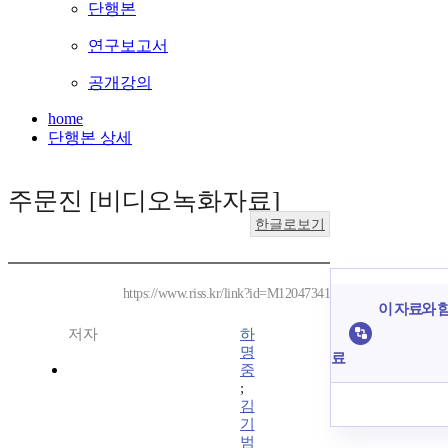
단행본
연구보고서
공개강의
home
단행본 상세
주문진 [비디오녹화자료]
한글로보기
https://www.riss.kr/link?id=M12047341
이 자료와 함
저자
하
명
료
중
;
김
기
범