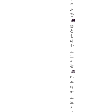
도
서
관
순
천
향
대
학
교
도
서
관
아
주
대
학
교
도
서