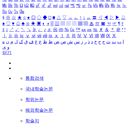
㎒
㎓
㎔
Ω
㏀
㏁
㎊
㎋
㎌
㏖
㏅
㎭
㎮
㎯
㏛
㎩
㎪
㎫
㎬
㏝
㏐
㏓
㏃
㏉
㏜
㏆
§
※
☆
★
○
●
◎
◇
◆
□
■
△
▽
→
←
↑
↓
↔
〓
◁
◀
▷
▶
♤
♠
♡
♥
♧
♣
⊙
◈
▣
◐
◑
▒
▤
▥
▨
▧
▦
▩
♨
☏
☎
☜
☞
¶
†
‡
↕
↗
↙
↖
↘
♭
♩
♪
♬
㉿
㈜
№
㏇
™
㏂
㏘
℡
＃
＆
＊
＠
ª
º
ⅰ
ⅱ
ⅲ
ⅳ
ⅴ
ⅵ
ⅶ
ⅷ
ⅸ
ⅹ
Ⅰ
Ⅱ
Ⅲ
Ⅳ
Ⅴ
Ⅵ
Ⅶ
Ⅷ
Ⅸ
Ⅹ
ا
ب
ت
ث
ج
ح
خ
د
ذ
ر
ز
س
ش
ص
ض
ط
ظ
ع
غ
ف
ق
ک
ل
م
ن
ه
و
ی
닫기
통합검색
국내학술논문
학위논문
해외학술논문
학술지