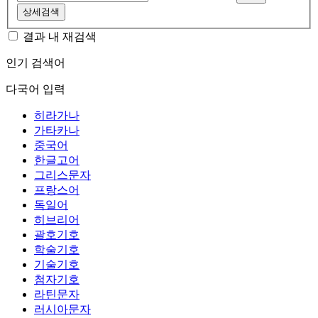
상세검색
결과 내 재검색
인기 검색어
다국어 입력
히라가나
가타카나
중국어
한글고어
그리스문자
프랑스어
독일어
히브리어
괄호기호
학술기호
기술기호
첨자기호
라틴문자
러시아문자