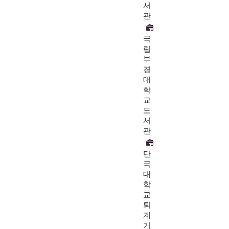
서
관
국
립
부
경
대
학
교
도
서
관
단
국
대
학
교
퇴
계
기