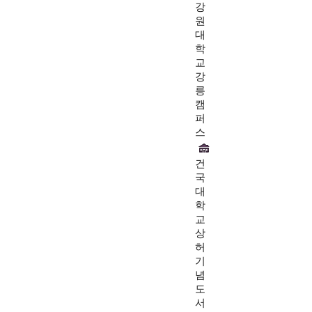
강
원
대
학
교
강
릉
캠
퍼
스
건
국
대
학
교
상
허
기
념
도
서