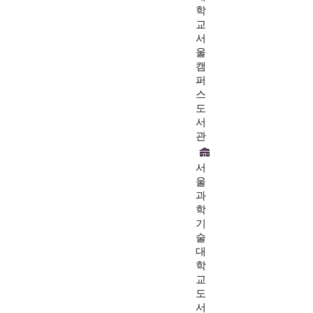
학
교
서
울
캠
퍼
스
도
서
관
서
울
과
학
기
술
대
학
교
도
서