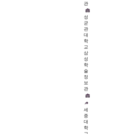
관
성
균
관
대
학
교
삼
성
학
술
정
보
관
세
종
대
학
교