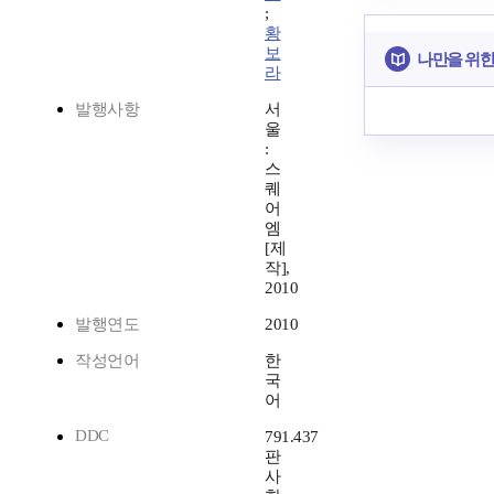
;
황
보
나만을 위한
라
발행사항
서
울
:
스
퀘
어
엠
[제
작],
2010
발행연도
2010
작성언어
한
국
어
DDC
791.437
판
사