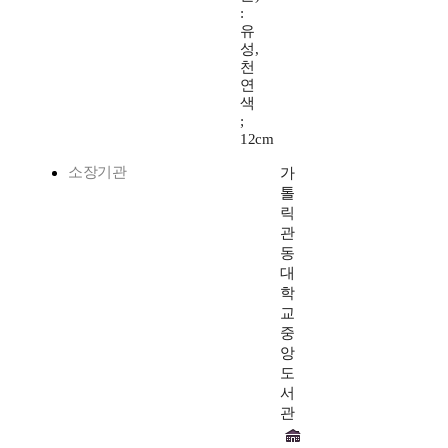
:
유
성,
천
연
색
;
12cm
소장기관
가
톨
릭
관
동
대
학
교
중
앙
도
서
관