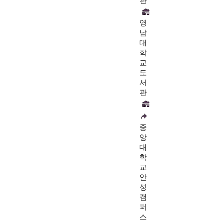
관
영
남
대
학
교
도
서
관
중
앙
대
학
교
안
성
캠
퍼
스