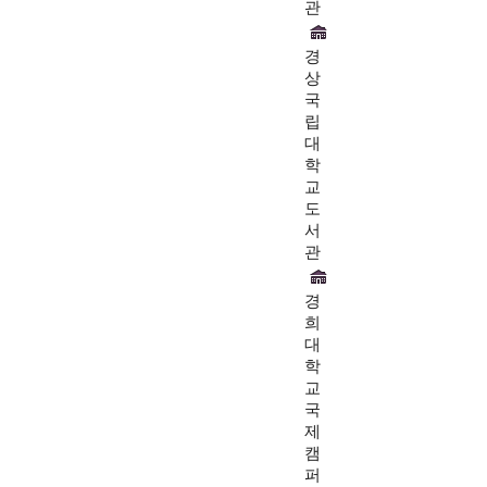
관
경
상
국
립
대
학
교
도
서
관
경
희
대
학
교
국
제
캠
퍼