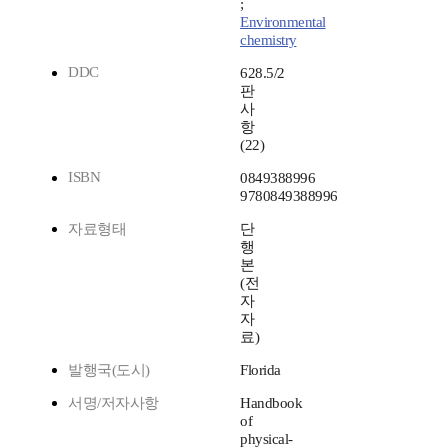
;
Environmental
chemistry
DDC
628.5/2
판
사
항
(22)
ISBN
0849388996
9780849388996
자료형태
단
행
본
(전
자
자
료)
발행국(도시)
Florida
서명/저자사항
Handbook
of
physical-