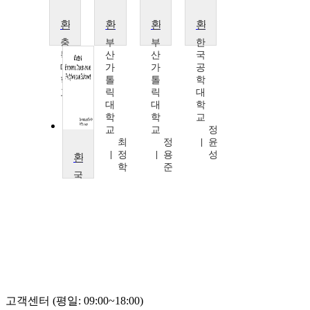
환경화학
환경통합화학
환경화학
환경과 화학
충
부
부
한
북
산
산
국
대
가
가
공
학
톨
톨
학
교
릭
릭
대
임
대
대
학
동
학
학
교
희
교
교
정
최
정
윤
정
용
성
환경소재화학
학
준
국
민
대
학
교
이
찬
우
고객센터 (평일: 09:00~18:00)