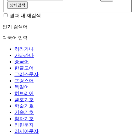
상세검색
결과 내 재검색
인기 검색어
다국어 입력
히라가나
가타카나
중국어
한글고어
그리스문자
프랑스어
독일어
히브리어
괄호기호
학술기호
기술기호
첨자기호
라틴문자
러시아문자