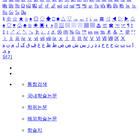
㎒
㎓
㎔
Ω
㏀
㏁
㎊
㎋
㎌
㏖
㏅
㎭
㎮
㎯
㏛
㎩
㎪
㎫
㎬
㏝
㏐
㏓
㏃
㏉
㏜
㏆
§
※
☆
★
○
●
◎
◇
◆
□
■
△
▽
→
←
↑
↓
↔
〓
◁
◀
▷
▶
♤
♠
♡
♥
♧
♣
⊙
◈
▣
◐
◑
▒
▤
▥
▨
▧
▦
▩
♨
☏
☎
☜
☞
¶
†
‡
↕
↗
↙
↖
↘
♭
♩
♪
♬
㉿
㈜
№
㏇
™
㏂
㏘
℡
＃
＆
＊
＠
ª
º
ⅰ
ⅱ
ⅲ
ⅳ
ⅴ
ⅵ
ⅶ
ⅷ
ⅸ
ⅹ
Ⅰ
Ⅱ
Ⅲ
Ⅳ
Ⅴ
Ⅵ
Ⅶ
Ⅷ
Ⅸ
Ⅹ
ا
ب
ت
ث
ج
ح
خ
د
ذ
ر
ز
س
ش
ص
ض
ط
ظ
ع
غ
ف
ق
ک
ل
م
ن
ه
و
ی
닫기
통합검색
국내학술논문
학위논문
해외학술논문
학술지