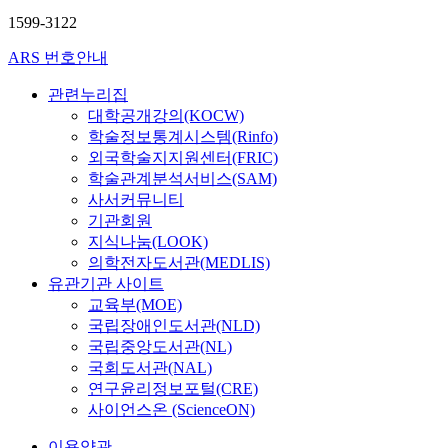
1599-3122
ARS 번호안내
관련누리집
대학공개강의(KOCW)
학술정보통계시스템(Rinfo)
외국학술지지원센터(FRIC)
학술관계분석서비스(SAM)
사서커뮤니티
기관회원
지식나눔(LOOK)
의학전자도서관(MEDLIS)
유관기관 사이트
교육부(MOE)
국립장애인도서관(NLD)
국립중앙도서관(NL)
국회도서관(NAL)
연구윤리정보포털(CRE)
사이언스온 (ScienceON)
이용약관