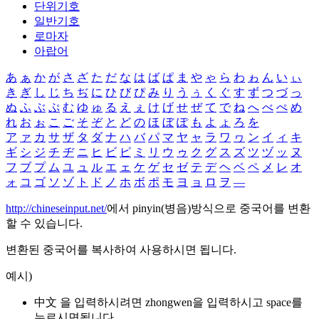
단위기호
일반기호
로마자
아랍어
あ
ぁ
か
が
さ
ざ
た
だ
な
は
ば
ぱ
ま
や
ゃ
ら
わ
ゎ
ん
い
ぃ
き
ぎ
し
じ
ち
ぢ
に
ひ
び
ぴ
み
り
う
ぅ
く
ぐ
す
ず
つ
づ
っ
ぬ
ふ
ぶ
ぷ
む
ゆ
ゅ
る
え
ぇ
け
げ
せ
ぜ
て
で
ね
へ
べ
ぺ
め
れ
お
ぉ
こ
ご
そ
ぞ
と
ど
の
ほ
ぼ
ぽ
も
よ
ょ
ろ
を
ア
ァ
カ
サ
ザ
タ
ダ
ナ
ハ
バ
パ
マ
ヤ
ャ
ラ
ワ
ヮ
ン
イ
ィ
キ
ギ
シ
ジ
チ
ヂ
ニ
ヒ
ビ
ピ
ミ
リ
ウ
ゥ
ク
グ
ス
ズ
ツ
ヅ
ッ
ヌ
フ
ブ
プ
ム
ユ
ュ
ル
エ
ェ
ケ
ゲ
セ
ゼ
テ
デ
ヘ
ベ
ペ
メ
レ
オ
ォ
コ
ゴ
ソ
ゾ
ト
ド
ノ
ホ
ボ
ポ
モ
ヨ
ョ
ロ
ヲ
―
http://chineseinput.net/
에서 pinyin(병음)방식으로 중국어를 변환
할 수 있습니다.
변환된 중국어를 복사하여 사용하시면 됩니다.
예시)
中文 을 입력하시려면
zhongwen
을 입력하시고 space를
누르시면됩니다.