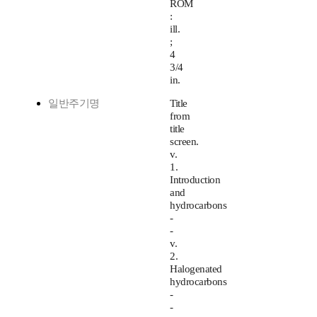
ROM
:
ill.
;
4
3/4
in.
일반주기명
Title
from
title
screen.
v.
1.
Introduction
and
hydrocarbons
-
-
v.
2.
Halogenated
hydrocarbons
-
-