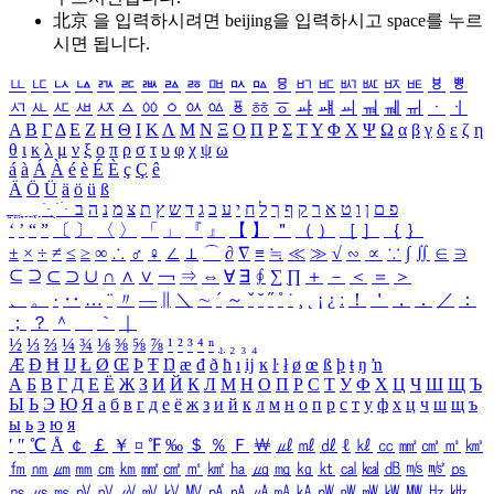
北京 을 입력하시려면
beijing
을 입력하시고 space를 누르
시면 됩니다.
ㅥ
ㅦ
ㅧ
ㅨ
ㅩ
ㅪ
ㅫ
ㅬ
ㅭ
ㅮ
ㅯ
ㅰ
ㅱ
ㅲ
ㅳ
ㅴ
ㅵ
ㅶ
ㅷ
ㅸ
ㅹ
ㅺ
ㅻ
ㅼ
ㅽ
ㅾ
ㅿ
ㆀ
ㆁ
ㆂ
ㆃ
ㆄ
ㆅ
ㆆ
ㆇ
ㆈ
ㆉ
ㆊ
ㆋ
ㆌ
ㆍ
ㆎ
Α
Β
Γ
Δ
Ε
Ζ
Η
Θ
Ι
Κ
Λ
Μ
Ν
Ξ
Ο
Π
Ρ
Σ
Τ
Υ
Φ
Χ
Ψ
Ω
α
β
γ
δ
ε
ζ
η
θ
ι
κ
λ
μ
ν
ξ
ο
π
ρ
σ
τ
υ
φ
χ
ψ
ω
á
à
Á
À
é
è
É
È
ç
Ç
ê
Ä
Ö
Ü
ä
ö
ü
ß
ְ
ֳ
ֲ
ֱ
ָ
ַ
ֵ
ֶ
ִ
ֹ
ּ
ֻ
ׂ
ׁ
ּ
ב
ה
נ
מ
צ
ת
ץ
ש
ד
ג
כ
ע
י
ח
ל
ך
ף
ק
ר
א
ט
ו
ן
ם
פ
‘
’
“
”
〔
〕
〈
〉
「
」
『
』
【
】
＂
（
）
［
］
｛
｝
±
×
÷
≠
≤
≥
∞
∴
♂
♀
∠
⊥
⌒
∂
∇
≡
≒
≪
≫
√
∽
∝
∵
∫
∬
∈
∋
⊆
⊇
⊂
⊃
∪
∩
∧
∨
￢
⇒
⇔
∀
∃
∮
∑
∏
＋
－
＜
＝
＞
、
。
·
‥
…
¨
〃
―
∥
＼
∼
´
～
ˇ
˘
˝
˚
˙
¸
˛
¡
¿
ː
！
＇
，
．
／
：
；
？
＾
＿
｀
｜
½
⅓
⅔
¼
¾
⅛
⅜
⅝
⅞
¹
²
³
⁴
ⁿ
₁
₂
₃
₄
Æ
Ð
Ħ
Ĳ
Ł
Ø
Œ
Þ
Ŧ
Ŋ
æ
đ
ð
ħ
ı
ĳ
ĸ
ŀ
ł
ø
œ
ß
þ
ŧ
ŋ
ŉ
А
Б
В
Г
Д
Е
Ё
Ж
З
И
Й
К
Л
М
Н
О
П
Р
С
Т
У
Ф
Х
Ц
Ч
Ш
Щ
Ъ
Ы
Ь
Э
Ю
Я
а
б
в
г
д
е
ё
ж
з
и
й
к
л
м
н
о
п
р
с
т
у
ф
х
ц
ч
ш
щ
ъ
ы
ь
э
ю
я
′
″
℃
Å
￠
￡
￥
¤
℉
‰
＄
％
Ｆ
￦
㎕
㎖
㎗
ℓ
㎘
㏄
㎣
㎤
㎥
㎦
㎙
㎚
㎛
㎜
㎝
㎞
㎟
㎠
㎡
㎢
㏊
㎍
㎎
㎏
㏏
㎈
㎉
㏈
㎧
㎨
㎰
㎱
㎲
㎳
㎴
㎵
㎶
㎷
㎸
㎹
㎀
㎁
㎂
㎃
㎄
㎺
㎻
㎽
㎾
㎿
㎐
㎑