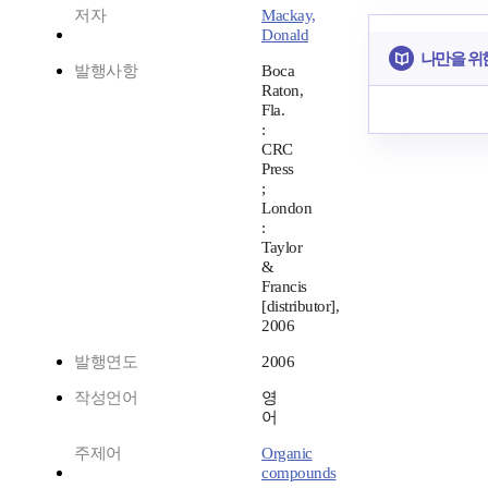
저자
Mackay,
Donald
나만을 위
발행사항
Boca
Raton,
Fla.
:
CRC
Press
;
London
:
Taylor
&
Francis
[distributor],
2006
발행연도
2006
작성언어
영
어
주제어
Organic
compounds