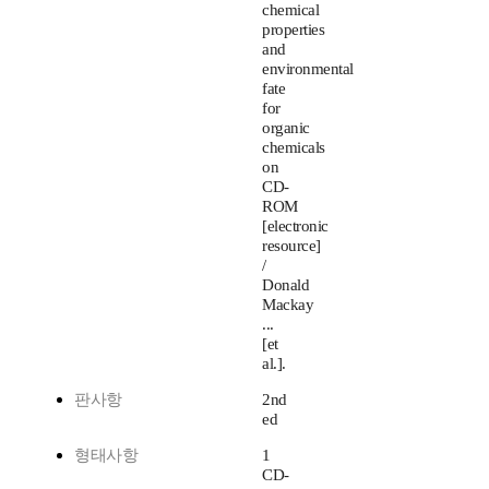
chemical
properties
and
environmental
fate
for
organic
chemicals
on
CD-
ROM
[electronic
resource]
/
Donald
Mackay
...
[et
al.].
판사항
2nd
ed
형태사항
1
CD-