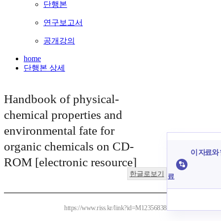
단행본
연구보고서
공개강의
home
단행본 상세
Handbook of physical-
chemical properties and
environmental fate for
organic chemicals on CD-
이 자료와 
ROM [electronic resource]
한글로보기
료
https://www.riss.kr/link?id=M12356838