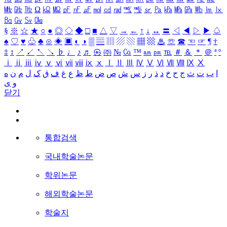
㎒
㎓
㎔
Ω
㏀
㏁
㎊
㎋
㎌
㏖
㏅
㎭
㎮
㎯
㏛
㎩
㎪
㎫
㎬
㏝
㏐
㏓
㏃
㏉
㏜
㏆
§
※
☆
★
○
●
◎
◇
◆
□
■
△
▽
→
←
↑
↓
↔
〓
◁
◀
▷
▶
♤
♠
♡
♥
♧
♣
⊙
◈
▣
◐
◑
▒
▤
▥
▨
▧
▦
▩
♨
☏
☎
☜
☞
¶
†
‡
↕
↗
↙
↖
↘
♭
♩
♪
♬
㉿
㈜
№
㏇
™
㏂
㏘
℡
＃
＆
＊
＠
ª
º
ⅰ
ⅱ
ⅲ
ⅳ
ⅴ
ⅵ
ⅶ
ⅷ
ⅸ
ⅹ
Ⅰ
Ⅱ
Ⅲ
Ⅳ
Ⅴ
Ⅵ
Ⅶ
Ⅷ
Ⅸ
Ⅹ
ا
ب
ت
ث
ج
ح
خ
د
ذ
ر
ز
س
ش
ص
ض
ط
ظ
ع
غ
ف
ق
ک
ل
م
ن
ه
و
ی
닫기
통합검색
국내학술논문
학위논문
해외학술논문
학술지