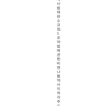
사
법
재
판
소
규
정,
3.
조
약
법
에
관
한
비
엔
나
협
약.
서
지
적
각
주
수