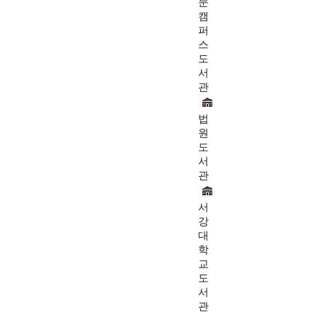
문
캠
퍼
스
도
서
관
법
원
도
서
관
서
강
대
학
교
도
서
관