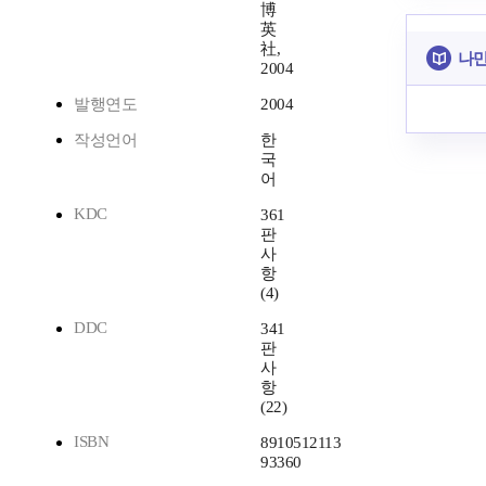
博
英
社,
나만
2004
발행연도
2004
작성언어
한
국
어
KDC
361
판
사
항
(4)
DDC
341
판
사
항
(22)
ISBN
8910512113
93360