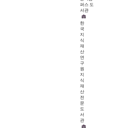
퍼스 도
서관
한
국
지
식
재
산
연
구
원
지
식
재
산
전
문
도
서
관