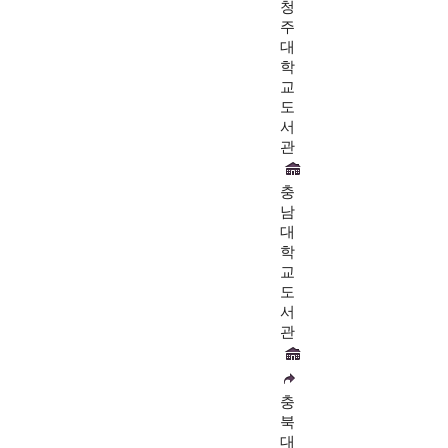
청
주
대
학
교
도
서
관
충
남
대
학
교
도
서
관
충
북
대