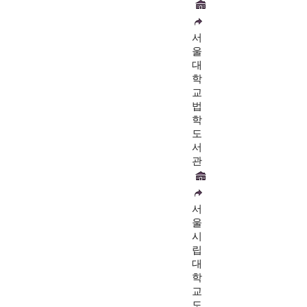
서
울
대
학
교
법
학
도
서
관
서
울
시
립
대
학
교
도