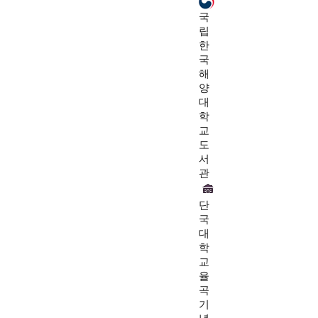
국
립
한
국
해
양
대
학
교
도
서
관
단
국
대
학
교
율
곡
기