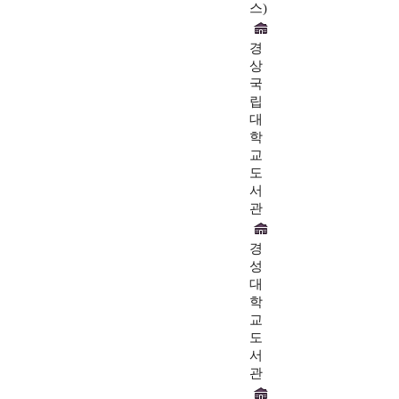
스)
경
상
국
립
대
학
교
도
서
관
경
성
대
학
교
도
서
관