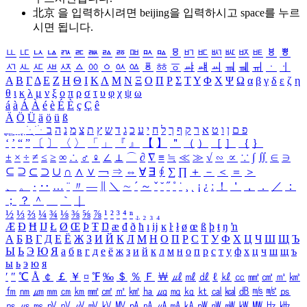
北京 을 입력하시려면
beijing
을 입력하시고 space를 누르
시면 됩니다.
ㅥ
ㅦ
ㅧ
ㅨ
ㅩ
ㅪ
ㅫ
ㅬ
ㅭ
ㅮ
ㅯ
ㅰ
ㅱ
ㅲ
ㅳ
ㅴ
ㅵ
ㅶ
ㅷ
ㅸ
ㅹ
ㅺ
ㅻ
ㅼ
ㅽ
ㅾ
ㅿ
ㆀ
ㆁ
ㆂ
ㆃ
ㆄ
ㆅ
ㆆ
ㆇ
ㆈ
ㆉ
ㆊ
ㆋ
ㆌ
ㆍ
ㆎ
Α
Β
Γ
Δ
Ε
Ζ
Η
Θ
Ι
Κ
Λ
Μ
Ν
Ξ
Ο
Π
Ρ
Σ
Τ
Υ
Φ
Χ
Ψ
Ω
α
β
γ
δ
ε
ζ
η
θ
ι
κ
λ
μ
ν
ξ
ο
π
ρ
σ
τ
υ
φ
χ
ψ
ω
á
à
Á
À
é
è
É
È
ç
Ç
ê
Ä
Ö
Ü
ä
ö
ü
ß
ְ
ֳ
ֲ
ֱ
ָ
ַ
ֵ
ֶ
ִ
ֹ
ּ
ֻ
ׂ
ׁ
ּ
ב
ה
נ
מ
צ
ת
ץ
ש
ד
ג
כ
ע
י
ח
ל
ך
ף
ק
ר
א
ט
ו
ן
ם
פ
‘
’
“
”
〔
〕
〈
〉
「
」
『
』
【
】
＂
（
）
［
］
｛
｝
±
×
÷
≠
≤
≥
∞
∴
♂
♀
∠
⊥
⌒
∂
∇
≡
≒
≪
≫
√
∽
∝
∵
∫
∬
∈
∋
⊆
⊇
⊂
⊃
∪
∩
∧
∨
￢
⇒
⇔
∀
∃
∮
∑
∏
＋
－
＜
＝
＞
、
。
·
‥
…
¨
〃
―
∥
＼
∼
´
～
ˇ
˘
˝
˚
˙
¸
˛
¡
¿
ː
！
＇
，
．
／
：
；
？
＾
＿
｀
｜
½
⅓
⅔
¼
¾
⅛
⅜
⅝
⅞
¹
²
³
⁴
ⁿ
₁
₂
₃
₄
Æ
Ð
Ħ
Ĳ
Ł
Ø
Œ
Þ
Ŧ
Ŋ
æ
đ
ð
ħ
ı
ĳ
ĸ
ŀ
ł
ø
œ
ß
þ
ŧ
ŋ
ŉ
А
Б
В
Г
Д
Е
Ё
Ж
З
И
Й
К
Л
М
Н
О
П
Р
С
Т
У
Ф
Х
Ц
Ч
Ш
Щ
Ъ
Ы
Ь
Э
Ю
Я
а
б
в
г
д
е
ё
ж
з
и
й
к
л
м
н
о
п
р
с
т
у
ф
х
ц
ч
ш
щ
ъ
ы
ь
э
ю
я
′
″
℃
Å
￠
￡
￥
¤
℉
‰
＄
％
Ｆ
￦
㎕
㎖
㎗
ℓ
㎘
㏄
㎣
㎤
㎥
㎦
㎙
㎚
㎛
㎜
㎝
㎞
㎟
㎠
㎡
㎢
㏊
㎍
㎎
㎏
㏏
㎈
㎉
㏈
㎧
㎨
㎰
㎱
㎲
㎳
㎴
㎵
㎶
㎷
㎸
㎹
㎀
㎁
㎂
㎃
㎄
㎺
㎻
㎽
㎾
㎿
㎐
㎑