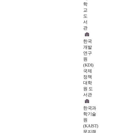
학
교
도
서
관
한국
개발
연구
원
(KDI)
국제
정책
대학
원 도
서관
한국과
학기술
원
(KAIST)
문지캠