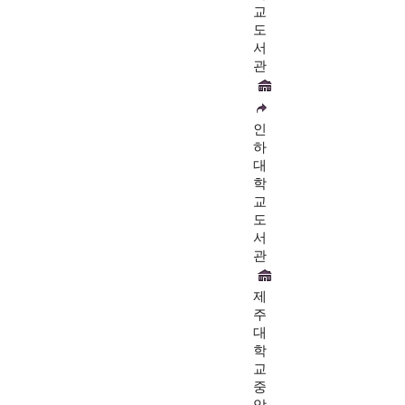
교
도
서
관
인
하
대
학
교
도
서
관
제
주
대
학
교
중
앙