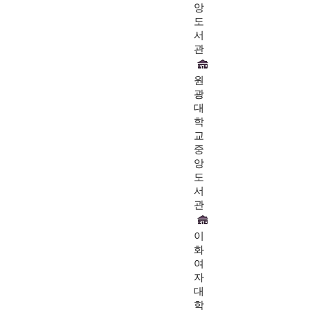
앙
도
서
관
원
광
대
학
교
중
앙
도
서
관
이
화
여
자
대
학