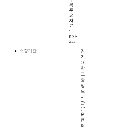
록
주
요
자
료
:
p.xl-
xliii
소장기관
경
기
대
학
교
중
앙
도
서
관
(수
원
캠
퍼