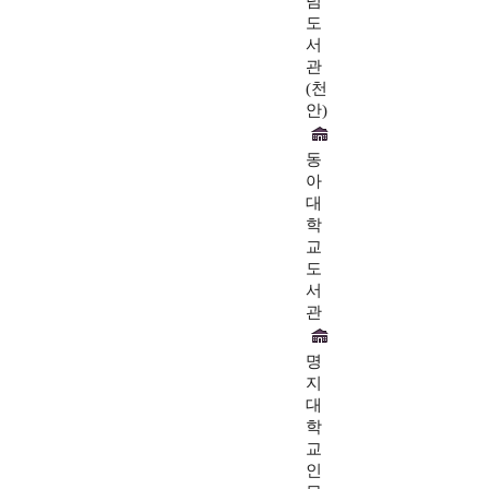
념
도
서
관
(천
안)
동
아
대
학
교
도
서
관
명
지
대
학
교
인