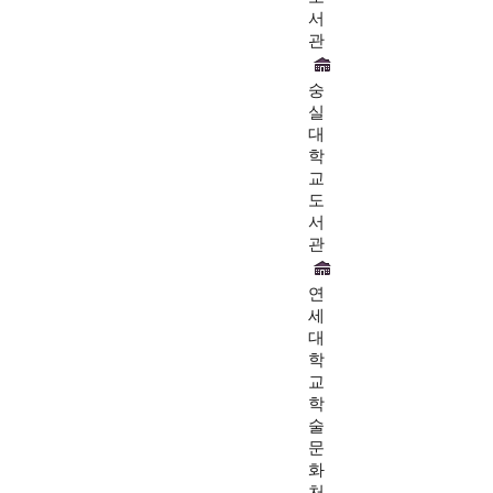
서
관
숭
실
대
학
교
도
서
관
연
세
대
학
교
학
술
문
화
처