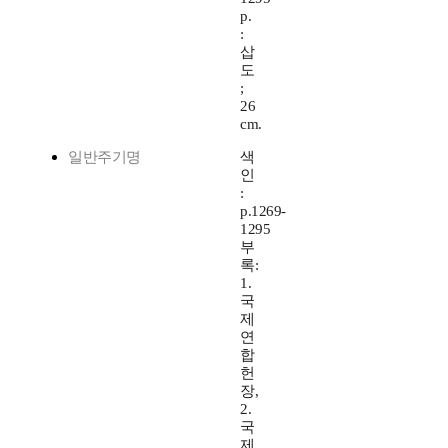
p.
:
삽
도
;
26
cm.
일반주기명
색
인
:
p.1269-
1295
부
록:
1.
국
제
연
합
헌
장,
2.
국
제