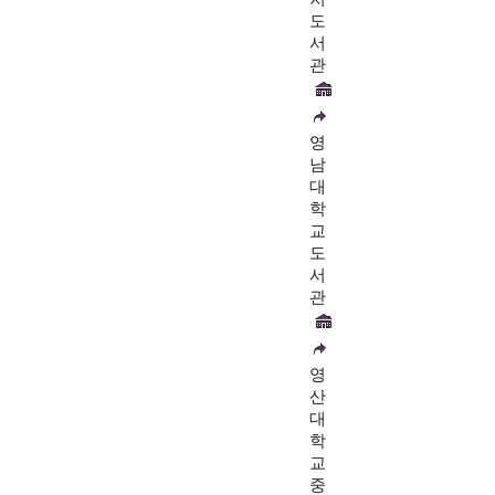
도
서
관
영
남
대
학
교
도
서
관
영
산
대
학
교
중