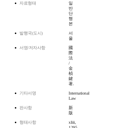
자료형태
일
반
단
행
본
발행국(도시)
서
울
서명/저자사항
國
際
法
/
金
楨
鍵
著.
기타서명
International
Law
판사항
新
版
형태사항
xliii,
1295