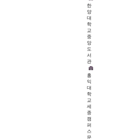
한
양
대
학
교
중
앙
도
서
관
홍
익
대
학
교
세
종
캠
퍼
스
문