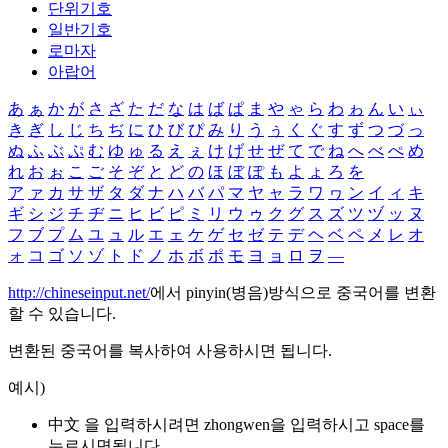
단위기호
일반기호
로마자
아랍어
あ
ぁ
か
が
さ
ざ
た
だ
な
は
ば
ぱ
ま
や
ゃ
ら
わ
ゎ
ん
い
ぃ
き
ぎ
し
じ
ち
ぢ
に
ひ
び
ぴ
み
り
う
ぅ
く
ぐ
す
ず
つ
づ
っ
ぬ
ふ
ぶ
ぷ
む
ゆ
ゅ
る
え
ぇ
け
げ
せ
ぜ
て
で
ね
へ
べ
ぺ
め
れ
お
ぉ
こ
ご
そ
ぞ
と
ど
の
ほ
ぼ
ぽ
も
よ
ょ
ろ
を
ア
ァ
カ
サ
ザ
タ
ダ
ナ
ハ
バ
パ
マ
ヤ
ャ
ラ
ワ
ヮ
ン
イ
ィ
キ
ギ
シ
ジ
チ
ヂ
ニ
ヒ
ビ
ピ
ミ
リ
ウ
ゥ
ク
グ
ス
ズ
ツ
ヅ
ッ
ヌ
フ
ブ
プ
ム
ユ
ュ
ル
エ
ェ
ケ
ゲ
セ
ゼ
テ
デ
ヘ
ベ
ペ
メ
レ
オ
ォ
コ
ゴ
ソ
ゾ
ト
ド
ノ
ホ
ボ
ポ
モ
ヨ
ョ
ロ
ヲ
―
http://chineseinput.net/
에서 pinyin(병음)방식으로 중국어를 변환
할 수 있습니다.
변환된 중국어를 복사하여 사용하시면 됩니다.
예시)
中文 을 입력하시려면
zhongwen
을 입력하시고 space를
누르시면됩니다.