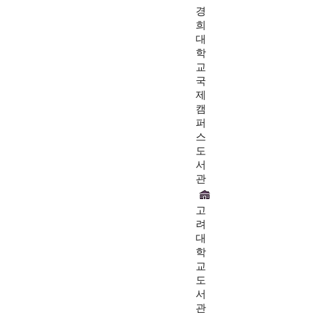
경
희
대
학
교
국
제
캠
퍼
스
도
서
관
고
려
대
학
교
도
서
관