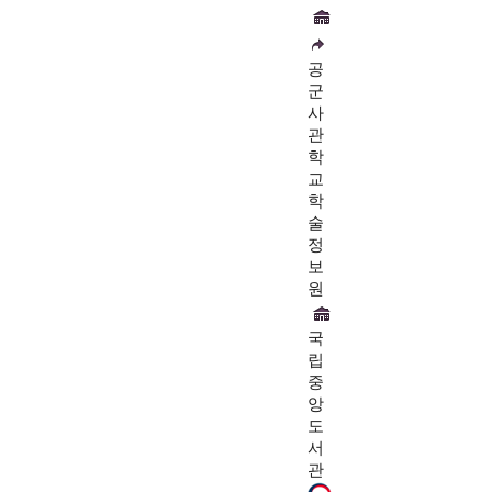
공
군
사
관
학
교
학
술
정
보
원
국
립
중
앙
도
서
관