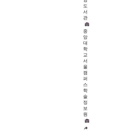
도
서
관
중
앙
대
학
교
서
울
캠
퍼
스
학
술
정
보
원