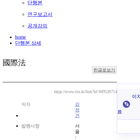
단행본
연구보고서
공개강의
home
단행본 상세
國際法
한글로보기
https://www.riss.kr/link?id=M9528714
이 
저자
김
정
료
건
발행사항
서
울
: