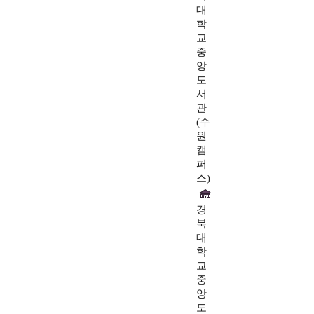
대
학
교
중
앙
도
서
관
(수
원
캠
퍼
스)
경
북
대
학
교
중
앙
도