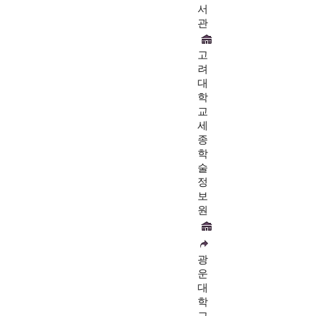
서
관
고
려
대
학
교
세
종
학
술
정
보
원
광
운
대
학