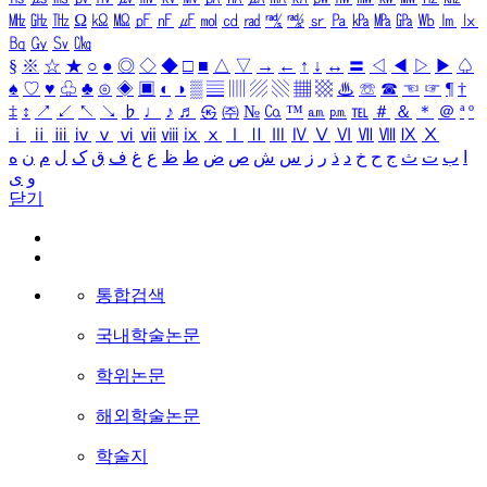
㎒
㎓
㎔
Ω
㏀
㏁
㎊
㎋
㎌
㏖
㏅
㎭
㎮
㎯
㏛
㎩
㎪
㎫
㎬
㏝
㏐
㏓
㏃
㏉
㏜
㏆
§
※
☆
★
○
●
◎
◇
◆
□
■
△
▽
→
←
↑
↓
↔
〓
◁
◀
▷
▶
♤
♠
♡
♥
♧
♣
⊙
◈
▣
◐
◑
▒
▤
▥
▨
▧
▦
▩
♨
☏
☎
☜
☞
¶
†
‡
↕
↗
↙
↖
↘
♭
♩
♪
♬
㉿
㈜
№
㏇
™
㏂
㏘
℡
＃
＆
＊
＠
ª
º
ⅰ
ⅱ
ⅲ
ⅳ
ⅴ
ⅵ
ⅶ
ⅷ
ⅸ
ⅹ
Ⅰ
Ⅱ
Ⅲ
Ⅳ
Ⅴ
Ⅵ
Ⅶ
Ⅷ
Ⅸ
Ⅹ
ا
ب
ت
ث
ج
ح
خ
د
ذ
ر
ز
س
ش
ص
ض
ط
ظ
ع
غ
ف
ق
ک
ل
م
ن
ه
و
ی
닫기
통합검색
국내학술논문
학위논문
해외학술논문
학술지