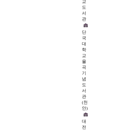
교
도
서
관
단
국
대
학
교
율
곡
기
념
도
서
관
(천
안)
대
전