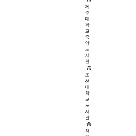
제
주
대
학
교
중
앙
도
서
관
조
선
대
학
교
도
서
관
한