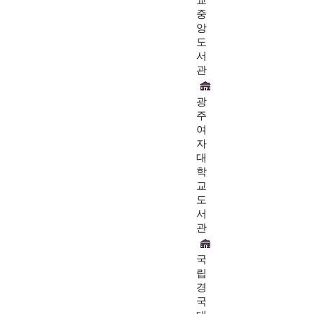
교
중
앙
도
서
관
광
주
여
자
대
학
교
도
서
관
국
립
경
국