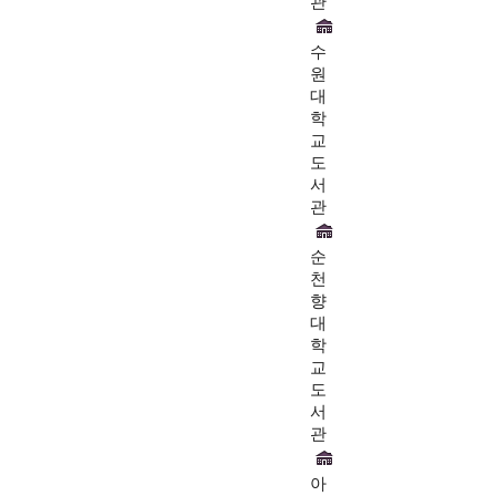
관
수
원
대
학
교
도
서
관
순
천
향
대
학
교
도
서
관
아