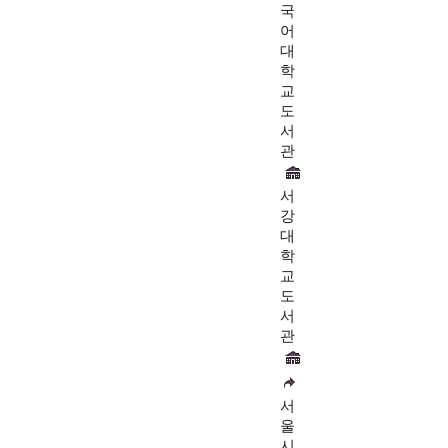
국
어
대
학
교
도
서
관
서
강
대
학
교
도
서
관
서
울
시