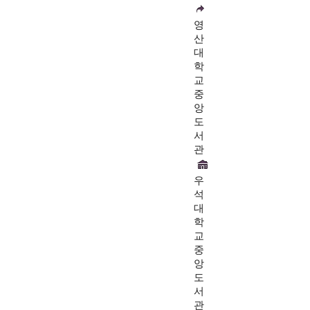
영
산
대
학
교
중
앙
도
서
관
우
석
대
학
교
중
앙
도
서
관