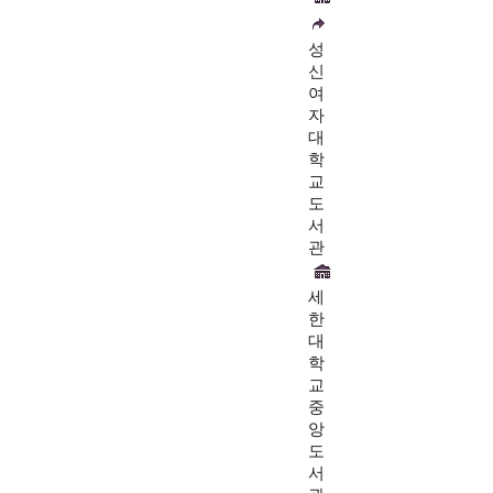
성
신
여
자
대
학
교
도
서
관
세
한
대
학
교
중
앙
도
서