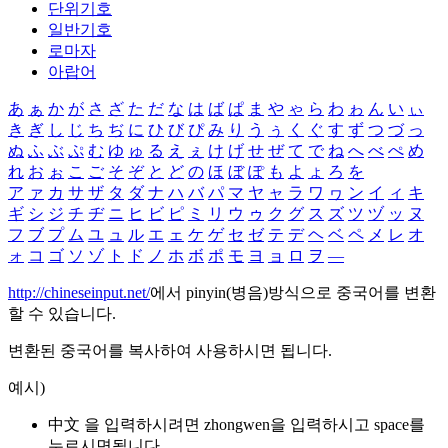
단위기호
일반기호
로마자
아랍어
あ
ぁ
か
が
さ
ざ
た
だ
な
は
ば
ぱ
ま
や
ゃ
ら
わ
ゎ
ん
い
ぃ
き
ぎ
し
じ
ち
ぢ
に
ひ
び
ぴ
み
り
う
ぅ
く
ぐ
す
ず
つ
づ
っ
ぬ
ふ
ぶ
ぷ
む
ゆ
ゅ
る
え
ぇ
け
げ
せ
ぜ
て
で
ね
へ
べ
ぺ
め
れ
お
ぉ
こ
ご
そ
ぞ
と
ど
の
ほ
ぼ
ぽ
も
よ
ょ
ろ
を
ア
ァ
カ
サ
ザ
タ
ダ
ナ
ハ
バ
パ
マ
ヤ
ャ
ラ
ワ
ヮ
ン
イ
ィ
キ
ギ
シ
ジ
チ
ヂ
ニ
ヒ
ビ
ピ
ミ
リ
ウ
ゥ
ク
グ
ス
ズ
ツ
ヅ
ッ
ヌ
フ
ブ
プ
ム
ユ
ュ
ル
エ
ェ
ケ
ゲ
セ
ゼ
テ
デ
ヘ
ベ
ペ
メ
レ
オ
ォ
コ
ゴ
ソ
ゾ
ト
ド
ノ
ホ
ボ
ポ
モ
ヨ
ョ
ロ
ヲ
―
http://chineseinput.net/
에서 pinyin(병음)방식으로 중국어를 변환
할 수 있습니다.
변환된 중국어를 복사하여 사용하시면 됩니다.
예시)
中文 을 입력하시려면
zhongwen
을 입력하시고 space를
누르시면됩니다.