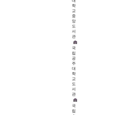
대
학
교
중
앙
도
서
관
국
립
공
주
대
학
교
도
서
관
국
립