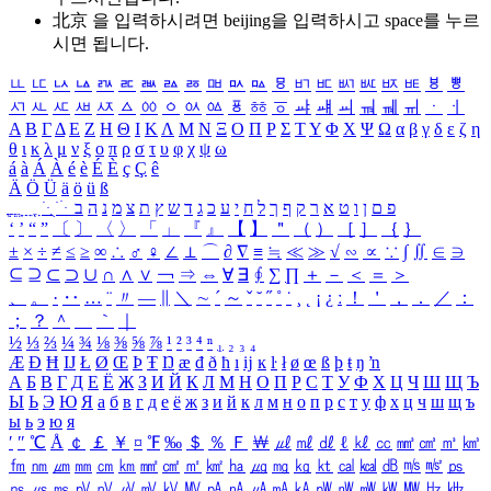
北京 을 입력하시려면
beijing
을 입력하시고 space를 누르
시면 됩니다.
ㅥ
ㅦ
ㅧ
ㅨ
ㅩ
ㅪ
ㅫ
ㅬ
ㅭ
ㅮ
ㅯ
ㅰ
ㅱ
ㅲ
ㅳ
ㅴ
ㅵ
ㅶ
ㅷ
ㅸ
ㅹ
ㅺ
ㅻ
ㅼ
ㅽ
ㅾ
ㅿ
ㆀ
ㆁ
ㆂ
ㆃ
ㆄ
ㆅ
ㆆ
ㆇ
ㆈ
ㆉ
ㆊ
ㆋ
ㆌ
ㆍ
ㆎ
Α
Β
Γ
Δ
Ε
Ζ
Η
Θ
Ι
Κ
Λ
Μ
Ν
Ξ
Ο
Π
Ρ
Σ
Τ
Υ
Φ
Χ
Ψ
Ω
α
β
γ
δ
ε
ζ
η
θ
ι
κ
λ
μ
ν
ξ
ο
π
ρ
σ
τ
υ
φ
χ
ψ
ω
á
à
Á
À
é
è
É
È
ç
Ç
ê
Ä
Ö
Ü
ä
ö
ü
ß
ְ
ֳ
ֲ
ֱ
ָ
ַ
ֵ
ֶ
ִ
ֹ
ּ
ֻ
ׂ
ׁ
ּ
ב
ה
נ
מ
צ
ת
ץ
ש
ד
ג
כ
ע
י
ח
ל
ך
ף
ק
ר
א
ט
ו
ן
ם
פ
‘
’
“
”
〔
〕
〈
〉
「
」
『
』
【
】
＂
（
）
［
］
｛
｝
±
×
÷
≠
≤
≥
∞
∴
♂
♀
∠
⊥
⌒
∂
∇
≡
≒
≪
≫
√
∽
∝
∵
∫
∬
∈
∋
⊆
⊇
⊂
⊃
∪
∩
∧
∨
￢
⇒
⇔
∀
∃
∮
∑
∏
＋
－
＜
＝
＞
、
。
·
‥
…
¨
〃
―
∥
＼
∼
´
～
ˇ
˘
˝
˚
˙
¸
˛
¡
¿
ː
！
＇
，
．
／
：
；
？
＾
＿
｀
｜
½
⅓
⅔
¼
¾
⅛
⅜
⅝
⅞
¹
²
³
⁴
ⁿ
₁
₂
₃
₄
Æ
Ð
Ħ
Ĳ
Ł
Ø
Œ
Þ
Ŧ
Ŋ
æ
đ
ð
ħ
ı
ĳ
ĸ
ŀ
ł
ø
œ
ß
þ
ŧ
ŋ
ŉ
А
Б
В
Г
Д
Е
Ё
Ж
З
И
Й
К
Л
М
Н
О
П
Р
С
Т
У
Ф
Х
Ц
Ч
Ш
Щ
Ъ
Ы
Ь
Э
Ю
Я
а
б
в
г
д
е
ё
ж
з
и
й
к
л
м
н
о
п
р
с
т
у
ф
х
ц
ч
ш
щ
ъ
ы
ь
э
ю
я
′
″
℃
Å
￠
￡
￥
¤
℉
‰
＄
％
Ｆ
￦
㎕
㎖
㎗
ℓ
㎘
㏄
㎣
㎤
㎥
㎦
㎙
㎚
㎛
㎜
㎝
㎞
㎟
㎠
㎡
㎢
㏊
㎍
㎎
㎏
㏏
㎈
㎉
㏈
㎧
㎨
㎰
㎱
㎲
㎳
㎴
㎵
㎶
㎷
㎸
㎹
㎀
㎁
㎂
㎃
㎄
㎺
㎻
㎽
㎾
㎿
㎐
㎑