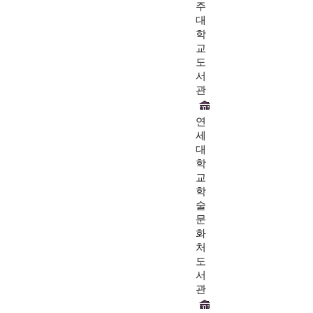
주
대
학
교
도
서
관
연
세
대
학
교
학
술
문
화
처
도
서
관