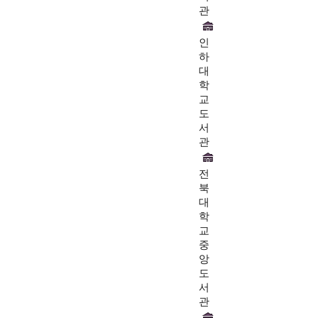
관
인
하
대
학
교
도
서
관
전
북
대
학
교
중
앙
도
서
관