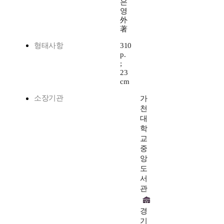
은
영
外
著
형태사항
310
p.
;
23
cm
소장기관
가
천
대
학
교
중
앙
도
서
관
경
기