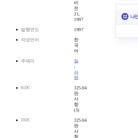
비
전
21,
나만
1997
발행연도
1997
작성언어
한
국
어
주제어
일
;
사
랑
KDC
325.04
판
사
항
(3)
DDC
325.04
판
사
항