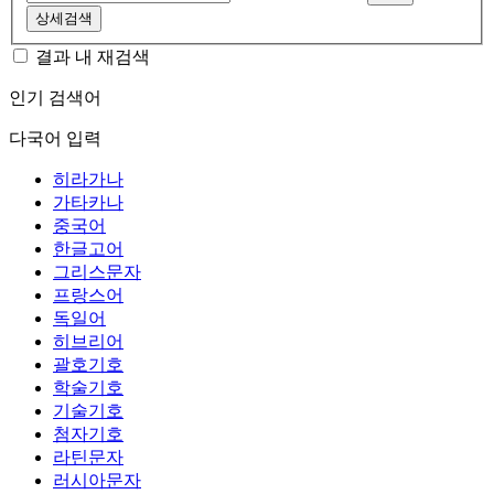
상세검색
결과 내 재검색
인기 검색어
다국어 입력
히라가나
가타카나
중국어
한글고어
그리스문자
프랑스어
독일어
히브리어
괄호기호
학술기호
기술기호
첨자기호
라틴문자
러시아문자