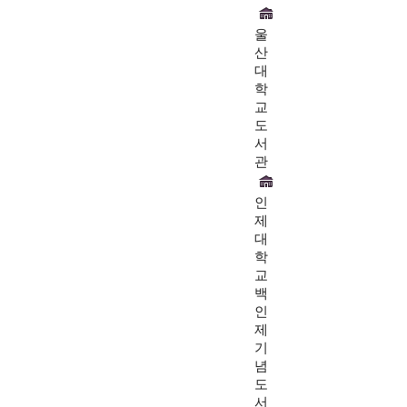
울
산
대
학
교
도
서
관
인
제
대
학
교
백
인
제
기
념
도
서