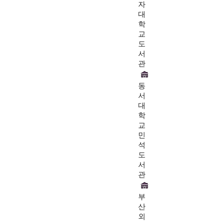
자
대
학
교
도
서
관
동
서
대
학
교
민
석
도
서
관
부
산
외