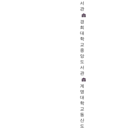
서
관
경
희
대
학
교
중
앙
도
서
관
계
명
대
학
교
동
산
도