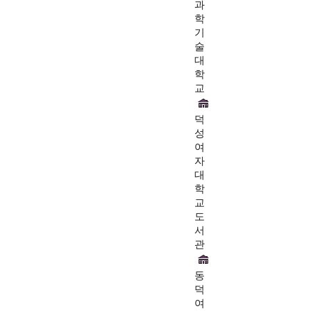
과
학
기
술
대
학
교
덕
성
여
자
대
학
교
도
서
관
동
덕
여