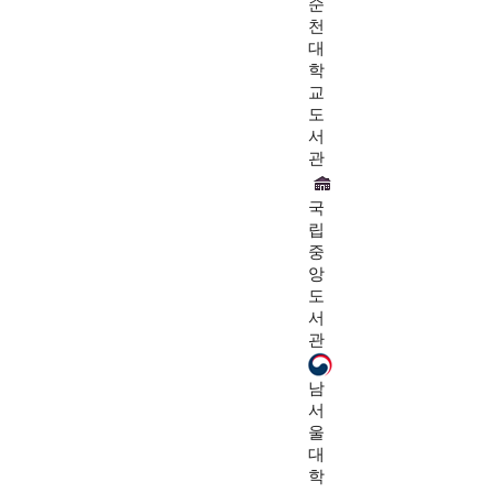
순
천
대
학
교
도
서
관
국
립
중
앙
도
서
관
남
서
울
대
학