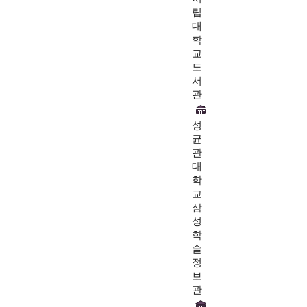
립
대
학
교
도
서
관
성
균
관
대
학
교
삼
성
학
술
정
보
관