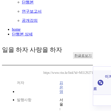
단행본
연구보고서
공개강의
home
단행본 상세
일을 하자 사랑을 하자
한글로보기
https://www.riss.kr/link?id=M1129271
이 
저자
김
은
료
영
발행사항
서
울
: