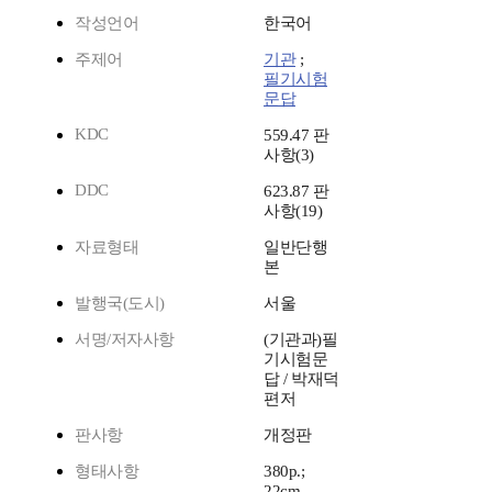
작성언어
한국어
주제어
기관
;
필기시험
문답
KDC
559.47 판
사항(3)
DDC
623.87 판
사항(19)
자료형태
일반단행
본
발행국(도시)
서울
서명/저자사항
(기관과)필
기시험문
답 / 박재덕
편저
판사항
개정판
형태사항
380p.;
22cm