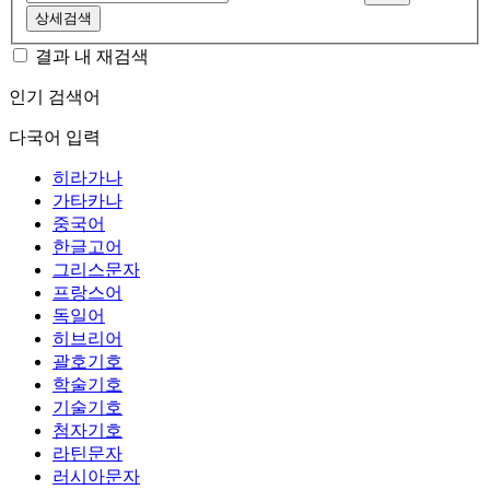
상세검색
결과 내 재검색
인기 검색어
다국어 입력
히라가나
가타카나
중국어
한글고어
그리스문자
프랑스어
독일어
히브리어
괄호기호
학술기호
기술기호
첨자기호
라틴문자
러시아문자