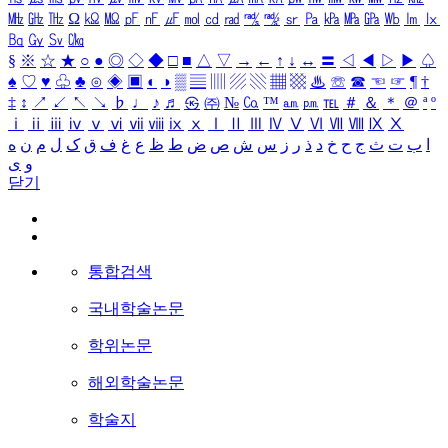
㎒
㎓
㎔
Ω
㏀
㏁
㎊
㎋
㎌
㏖
㏅
㎭
㎮
㎯
㏛
㎩
㎪
㎫
㎬
㏝
㏐
㏓
㏃
㏉
㏜
㏆
§
※
☆
★
○
●
◎
◇
◆
□
■
△
▽
→
←
↑
↓
↔
〓
◁
◀
▷
▶
♤
♠
♡
♥
♧
♣
⊙
◈
▣
◐
◑
▒
▤
▥
▨
▧
▦
▩
♨
☏
☎
☜
☞
¶
†
‡
↕
↗
↙
↖
↘
♭
♩
♪
♬
㉿
㈜
№
㏇
™
㏂
㏘
℡
＃
＆
＊
＠
ª
º
ⅰ
ⅱ
ⅲ
ⅳ
ⅴ
ⅵ
ⅶ
ⅷ
ⅸ
ⅹ
Ⅰ
Ⅱ
Ⅲ
Ⅳ
Ⅴ
Ⅵ
Ⅶ
Ⅷ
Ⅸ
Ⅹ
ا
ب
ت
ث
ج
ح
خ
د
ذ
ر
ز
س
ش
ص
ض
ط
ظ
ع
غ
ف
ق
ک
ل
م
ن
ه
و
ی
닫기
통합검색
국내학술논문
학위논문
해외학술논문
학술지