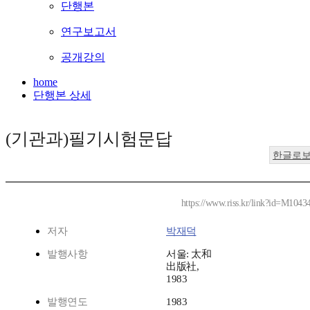
단행본
연구보고서
공개강의
home
단행본 상세
(기관과)필기시험문답
한글로
https://www.riss.kr/link?id=M1043
저자
박재덕
발행사항
서울: 太和
出版社,
1983
발행연도
1983