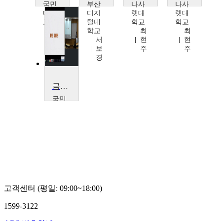
국민
부산
나사
나사
대학
디지
렛대
렛대
교
털대
학교
학교
이
학교
최
최
성
서
현
현
욱
보
주
주
경
금융기관론
국민
대학
교
신
동
휴
고객센터 (평일: 09:00~18:00)
1599-3122