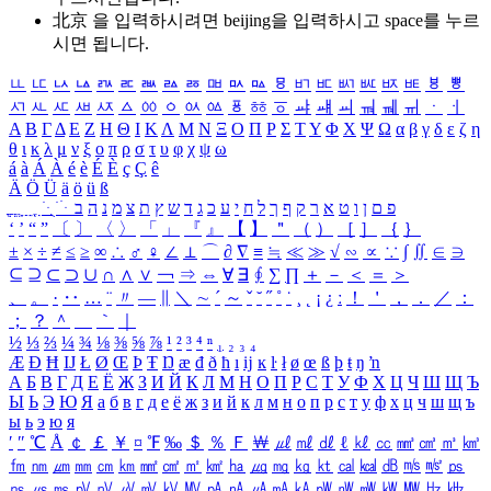
北京 을 입력하시려면
beijing
을 입력하시고 space를 누르
시면 됩니다.
ㅥ
ㅦ
ㅧ
ㅨ
ㅩ
ㅪ
ㅫ
ㅬ
ㅭ
ㅮ
ㅯ
ㅰ
ㅱ
ㅲ
ㅳ
ㅴ
ㅵ
ㅶ
ㅷ
ㅸ
ㅹ
ㅺ
ㅻ
ㅼ
ㅽ
ㅾ
ㅿ
ㆀ
ㆁ
ㆂ
ㆃ
ㆄ
ㆅ
ㆆ
ㆇ
ㆈ
ㆉ
ㆊ
ㆋ
ㆌ
ㆍ
ㆎ
Α
Β
Γ
Δ
Ε
Ζ
Η
Θ
Ι
Κ
Λ
Μ
Ν
Ξ
Ο
Π
Ρ
Σ
Τ
Υ
Φ
Χ
Ψ
Ω
α
β
γ
δ
ε
ζ
η
θ
ι
κ
λ
μ
ν
ξ
ο
π
ρ
σ
τ
υ
φ
χ
ψ
ω
á
à
Á
À
é
è
É
È
ç
Ç
ê
Ä
Ö
Ü
ä
ö
ü
ß
ְ
ֳ
ֲ
ֱ
ָ
ַ
ֵ
ֶ
ִ
ֹ
ּ
ֻ
ׂ
ׁ
ּ
ב
ה
נ
מ
צ
ת
ץ
ש
ד
ג
כ
ע
י
ח
ל
ך
ף
ק
ר
א
ט
ו
ן
ם
פ
‘
’
“
”
〔
〕
〈
〉
「
」
『
』
【
】
＂
（
）
［
］
｛
｝
±
×
÷
≠
≤
≥
∞
∴
♂
♀
∠
⊥
⌒
∂
∇
≡
≒
≪
≫
√
∽
∝
∵
∫
∬
∈
∋
⊆
⊇
⊂
⊃
∪
∩
∧
∨
￢
⇒
⇔
∀
∃
∮
∑
∏
＋
－
＜
＝
＞
、
。
·
‥
…
¨
〃
―
∥
＼
∼
´
～
ˇ
˘
˝
˚
˙
¸
˛
¡
¿
ː
！
＇
，
．
／
：
；
？
＾
＿
｀
｜
½
⅓
⅔
¼
¾
⅛
⅜
⅝
⅞
¹
²
³
⁴
ⁿ
₁
₂
₃
₄
Æ
Ð
Ħ
Ĳ
Ł
Ø
Œ
Þ
Ŧ
Ŋ
æ
đ
ð
ħ
ı
ĳ
ĸ
ŀ
ł
ø
œ
ß
þ
ŧ
ŋ
ŉ
А
Б
В
Г
Д
Е
Ё
Ж
З
И
Й
К
Л
М
Н
О
П
Р
С
Т
У
Ф
Х
Ц
Ч
Ш
Щ
Ъ
Ы
Ь
Э
Ю
Я
а
б
в
г
д
е
ё
ж
з
и
й
к
л
м
н
о
п
р
с
т
у
ф
х
ц
ч
ш
щ
ъ
ы
ь
э
ю
я
′
″
℃
Å
￠
￡
￥
¤
℉
‰
＄
％
Ｆ
￦
㎕
㎖
㎗
ℓ
㎘
㏄
㎣
㎤
㎥
㎦
㎙
㎚
㎛
㎜
㎝
㎞
㎟
㎠
㎡
㎢
㏊
㎍
㎎
㎏
㏏
㎈
㎉
㏈
㎧
㎨
㎰
㎱
㎲
㎳
㎴
㎵
㎶
㎷
㎸
㎹
㎀
㎁
㎂
㎃
㎄
㎺
㎻
㎽
㎾
㎿
㎐
㎑