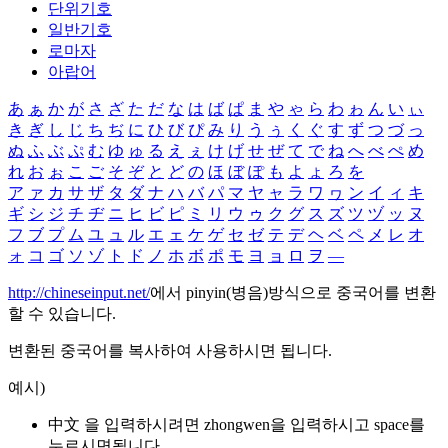
단위기호
일반기호
로마자
아랍어
あ
ぁ
か
が
さ
ざ
た
だ
な
は
ば
ぱ
ま
や
ゃ
ら
わ
ゎ
ん
い
ぃ
き
ぎ
し
じ
ち
ぢ
に
ひ
び
ぴ
み
り
う
ぅ
く
ぐ
す
ず
つ
づ
っ
ぬ
ふ
ぶ
ぷ
む
ゆ
ゅ
る
え
ぇ
け
げ
せ
ぜ
て
で
ね
へ
べ
ぺ
め
れ
お
ぉ
こ
ご
そ
ぞ
と
ど
の
ほ
ぼ
ぽ
も
よ
ょ
ろ
を
ア
ァ
カ
サ
ザ
タ
ダ
ナ
ハ
バ
パ
マ
ヤ
ャ
ラ
ワ
ヮ
ン
イ
ィ
キ
ギ
シ
ジ
チ
ヂ
ニ
ヒ
ビ
ピ
ミ
リ
ウ
ゥ
ク
グ
ス
ズ
ツ
ヅ
ッ
ヌ
フ
ブ
プ
ム
ユ
ュ
ル
エ
ェ
ケ
ゲ
セ
ゼ
テ
デ
ヘ
ベ
ペ
メ
レ
オ
ォ
コ
ゴ
ソ
ゾ
ト
ド
ノ
ホ
ボ
ポ
モ
ヨ
ョ
ロ
ヲ
―
http://chineseinput.net/
에서 pinyin(병음)방식으로 중국어를 변환
할 수 있습니다.
변환된 중국어를 복사하여 사용하시면 됩니다.
예시)
中文 을 입력하시려면
zhongwen
을 입력하시고 space를
누르시면됩니다.