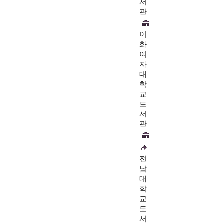
서
관
이
화
여
자
대
학
교
도
서
관
전
남
대
학
교
도
서