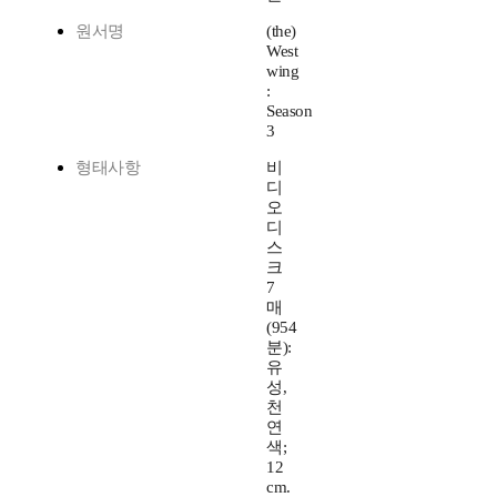
원서명
(the)
West
wing
:
Season
3
형태사항
비
디
오
디
스
크
7
매
(954
분):
유
성,
천
연
색;
12
cm.