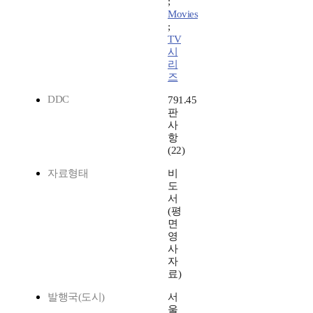
;
Movies
;
TV
시
리
즈
DDC
791.45
판
사
항
(22)
자료형태
비
도
서
(평
면
영
사
자
료)
발행국(도시)
서
울