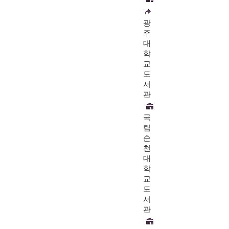
광
주
대
학
교
도
서
관
국
립
순
천
대
학
교
도
서
관