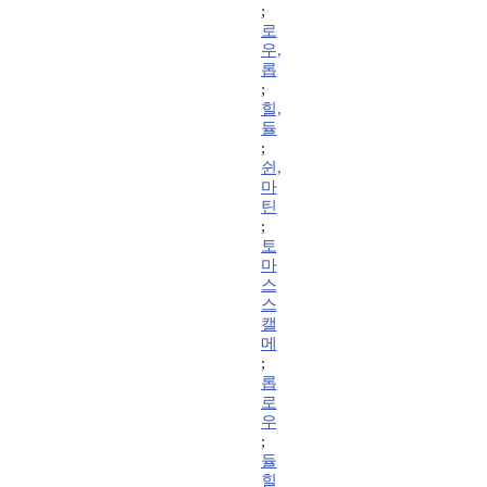
;
로
우,
롭
;
힐,
듈
;
쉰,
마
틴
;
토
마
스
스
캘
메
;
롭
로
우
;
듈
힐