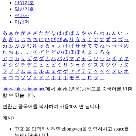
단위기호
일반기호
로마자
아랍어
あ
ぁ
か
が
さ
ざ
た
だ
な
は
ば
ぱ
ま
や
ゃ
ら
わ
ゎ
ん
い
ぃ
き
ぎ
し
じ
ち
ぢ
に
ひ
び
ぴ
み
り
う
ぅ
く
ぐ
す
ず
つ
づ
っ
ぬ
ふ
ぶ
ぷ
む
ゆ
ゅ
る
え
ぇ
け
げ
せ
ぜ
て
で
ね
へ
べ
ぺ
め
れ
お
ぉ
こ
ご
そ
ぞ
と
ど
の
ほ
ぼ
ぽ
も
よ
ょ
ろ
を
ア
ァ
カ
サ
ザ
タ
ダ
ナ
ハ
バ
パ
マ
ヤ
ャ
ラ
ワ
ヮ
ン
イ
ィ
キ
ギ
シ
ジ
チ
ヂ
ニ
ヒ
ビ
ピ
ミ
リ
ウ
ゥ
ク
グ
ス
ズ
ツ
ヅ
ッ
ヌ
フ
ブ
プ
ム
ユ
ュ
ル
エ
ェ
ケ
ゲ
セ
ゼ
テ
デ
ヘ
ベ
ペ
メ
レ
オ
ォ
コ
ゴ
ソ
ゾ
ト
ド
ノ
ホ
ボ
ポ
モ
ヨ
ョ
ロ
ヲ
―
http://chineseinput.net/
에서 pinyin(병음)방식으로 중국어를 변환
할 수 있습니다.
변환된 중국어를 복사하여 사용하시면 됩니다.
예시)
中文 을 입력하시려면
zhongwen
을 입력하시고 space를
누르시면됩니다.