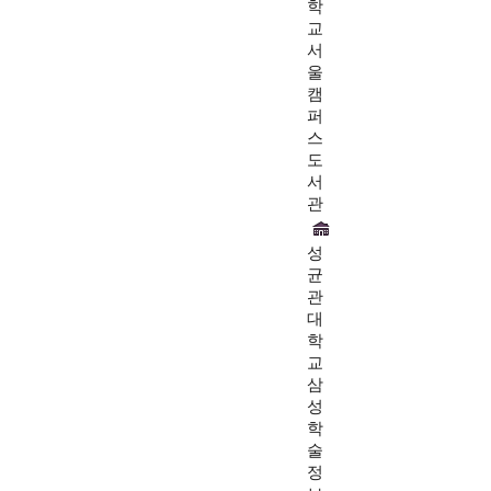
학
교
서
울
캠
퍼
스
도
서
관
성
균
관
대
학
교
삼
성
학
술
정