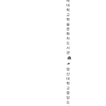
세
대
학
교
학
술
문
화
처
도
서
관
영
산
대
학
교
중
앙
도