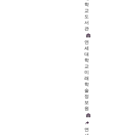
학
교
도
서
관
연
세
대
학
교
미
래
학
술
정
보
원
연