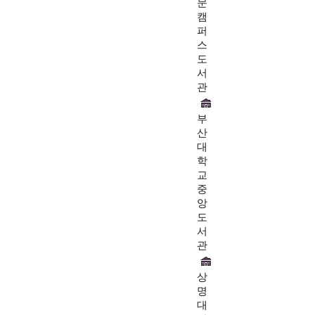
문
캠
퍼
스
도
서
관
부
산
대
학
교
중
앙
도
서
관
상
명
대