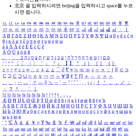
北京 을 입력하시려면
beijing
을 입력하시고 space를 누르
시면 됩니다.
ㅥ
ㅦ
ㅧ
ㅨ
ㅩ
ㅪ
ㅫ
ㅬ
ㅭ
ㅮ
ㅯ
ㅰ
ㅱ
ㅲ
ㅳ
ㅴ
ㅵ
ㅶ
ㅷ
ㅸ
ㅹ
ㅺ
ㅻ
ㅼ
ㅽ
ㅾ
ㅿ
ㆀ
ㆁ
ㆂ
ㆃ
ㆄ
ㆅ
ㆆ
ㆇ
ㆈ
ㆉ
ㆊ
ㆋ
ㆌ
ㆍ
ㆎ
Α
Β
Γ
Δ
Ε
Ζ
Η
Θ
Ι
Κ
Λ
Μ
Ν
Ξ
Ο
Π
Ρ
Σ
Τ
Υ
Φ
Χ
Ψ
Ω
α
β
γ
δ
ε
ζ
η
θ
ι
κ
λ
μ
ν
ξ
ο
π
ρ
σ
τ
υ
φ
χ
ψ
ω
á
à
Á
À
é
è
É
È
ç
Ç
ê
Ä
Ö
Ü
ä
ö
ü
ß
ְ
ֳ
ֲ
ֱ
ָ
ַ
ֵ
ֶ
ִ
ֹ
ּ
ֻ
ׂ
ׁ
ּ
ב
ה
נ
מ
צ
ת
ץ
ש
ד
ג
כ
ע
י
ח
ל
ך
ף
ק
ר
א
ט
ו
ן
ם
פ
‘
’
“
”
〔
〕
〈
〉
「
」
『
』
【
】
＂
（
）
［
］
｛
｝
±
×
÷
≠
≤
≥
∞
∴
♂
♀
∠
⊥
⌒
∂
∇
≡
≒
≪
≫
√
∽
∝
∵
∫
∬
∈
∋
⊆
⊇
⊂
⊃
∪
∩
∧
∨
￢
⇒
⇔
∀
∃
∮
∑
∏
＋
－
＜
＝
＞
、
。
·
‥
…
¨
〃
―
∥
＼
∼
´
～
ˇ
˘
˝
˚
˙
¸
˛
¡
¿
ː
！
＇
，
．
／
：
；
？
＾
＿
｀
｜
½
⅓
⅔
¼
¾
⅛
⅜
⅝
⅞
¹
²
³
⁴
ⁿ
₁
₂
₃
₄
Æ
Ð
Ħ
Ĳ
Ł
Ø
Œ
Þ
Ŧ
Ŋ
æ
đ
ð
ħ
ı
ĳ
ĸ
ŀ
ł
ø
œ
ß
þ
ŧ
ŋ
ŉ
А
Б
В
Г
Д
Е
Ё
Ж
З
И
Й
К
Л
М
Н
О
П
Р
С
Т
У
Ф
Х
Ц
Ч
Ш
Щ
Ъ
Ы
Ь
Э
Ю
Я
а
б
в
г
д
е
ё
ж
з
и
й
к
л
м
н
о
п
р
с
т
у
ф
х
ц
ч
ш
щ
ъ
ы
ь
э
ю
я
′
″
℃
Å
￠
￡
￥
¤
℉
‰
＄
％
Ｆ
￦
㎕
㎖
㎗
ℓ
㎘
㏄
㎣
㎤
㎥
㎦
㎙
㎚
㎛
㎜
㎝
㎞
㎟
㎠
㎡
㎢
㏊
㎍
㎎
㎏
㏏
㎈
㎉
㏈
㎧
㎨
㎰
㎱
㎲
㎳
㎴
㎵
㎶
㎷
㎸
㎹
㎀
㎁
㎂
㎃
㎄
㎺
㎻
㎽
㎾
㎿
㎐
㎑