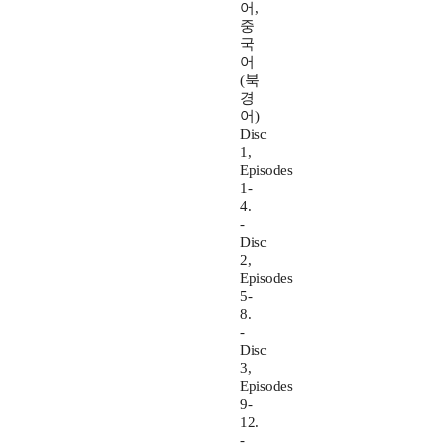
어,
중
국
어
(북
경
어)
Disc
1,
Episodes
1-
4.
-
Disc
2,
Episodes
5-
8.
-
Disc
3,
Episodes
9-
12.
-