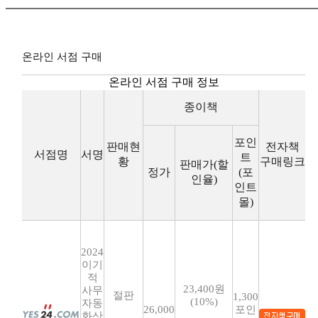
온라인 서점 구매
온라인 서점 구매 정보
종이책
포인
판매현
전자책
서점명
서명
트
황
구매링크
판매가(할
정가
(포
인율)
인트
몰)
2024
이기
적
23,400원
사무
절판
1,300
(10%)
자동
26,000
포인
화산