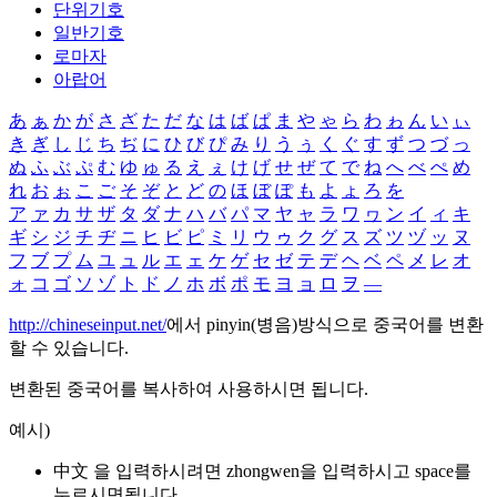
단위기호
일반기호
로마자
아랍어
あ
ぁ
か
が
さ
ざ
た
だ
な
は
ば
ぱ
ま
や
ゃ
ら
わ
ゎ
ん
い
ぃ
き
ぎ
し
じ
ち
ぢ
に
ひ
び
ぴ
み
り
う
ぅ
く
ぐ
す
ず
つ
づ
っ
ぬ
ふ
ぶ
ぷ
む
ゆ
ゅ
る
え
ぇ
け
げ
せ
ぜ
て
で
ね
へ
べ
ぺ
め
れ
お
ぉ
こ
ご
そ
ぞ
と
ど
の
ほ
ぼ
ぽ
も
よ
ょ
ろ
を
ア
ァ
カ
サ
ザ
タ
ダ
ナ
ハ
バ
パ
マ
ヤ
ャ
ラ
ワ
ヮ
ン
イ
ィ
キ
ギ
シ
ジ
チ
ヂ
ニ
ヒ
ビ
ピ
ミ
リ
ウ
ゥ
ク
グ
ス
ズ
ツ
ヅ
ッ
ヌ
フ
ブ
プ
ム
ユ
ュ
ル
エ
ェ
ケ
ゲ
セ
ゼ
テ
デ
ヘ
ベ
ペ
メ
レ
オ
ォ
コ
ゴ
ソ
ゾ
ト
ド
ノ
ホ
ボ
ポ
モ
ヨ
ョ
ロ
ヲ
―
http://chineseinput.net/
에서 pinyin(병음)방식으로 중국어를 변환
할 수 있습니다.
변환된 중국어를 복사하여 사용하시면 됩니다.
예시)
中文 을 입력하시려면
zhongwen
을 입력하시고 space를
누르시면됩니다.