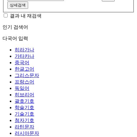
상세검색
결과 내 재검색
인기 검색어
다국어 입력
히라가나
가타카나
중국어
한글고어
그리스문자
프랑스어
독일어
히브리어
괄호기호
학술기호
기술기호
첨자기호
라틴문자
러시아문자