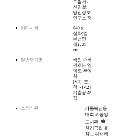
수험서 /
신면철,
영진정보
연구소 저
형태사항
640 p. :
삽화(일
부천연
색) ; 25
cm
일반주기명
색인 수록
권호는 임
의로 부여
함
[V.1], 본
책. - [V.2],
기출공략
집
소장기관
가톨릭관동
대학교 중앙
도서관
한경국립대
학교 평택캠