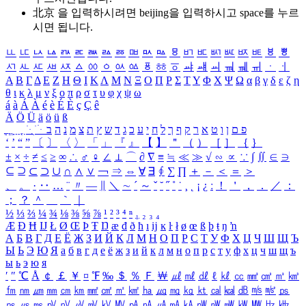
北京 을 입력하시려면
beijing
을 입력하시고 space를 누르
시면 됩니다.
ㅥ
ㅦ
ㅧ
ㅨ
ㅩ
ㅪ
ㅫ
ㅬ
ㅭ
ㅮ
ㅯ
ㅰ
ㅱ
ㅲ
ㅳ
ㅴ
ㅵ
ㅶ
ㅷ
ㅸ
ㅹ
ㅺ
ㅻ
ㅼ
ㅽ
ㅾ
ㅿ
ㆀ
ㆁ
ㆂ
ㆃ
ㆄ
ㆅ
ㆆ
ㆇ
ㆈ
ㆉ
ㆊ
ㆋ
ㆌ
ㆍ
ㆎ
Α
Β
Γ
Δ
Ε
Ζ
Η
Θ
Ι
Κ
Λ
Μ
Ν
Ξ
Ο
Π
Ρ
Σ
Τ
Υ
Φ
Χ
Ψ
Ω
α
β
γ
δ
ε
ζ
η
θ
ι
κ
λ
μ
ν
ξ
ο
π
ρ
σ
τ
υ
φ
χ
ψ
ω
á
à
Á
À
é
è
É
È
ç
Ç
ê
Ä
Ö
Ü
ä
ö
ü
ß
ְ
ֳ
ֲ
ֱ
ָ
ַ
ֵ
ֶ
ִ
ֹ
ּ
ֻ
ׂ
ׁ
ּ
ב
ה
נ
מ
צ
ת
ץ
ש
ד
ג
כ
ע
י
ח
ל
ך
ף
ק
ר
א
ט
ו
ן
ם
פ
‘
’
“
”
〔
〕
〈
〉
「
」
『
』
【
】
＂
（
）
［
］
｛
｝
±
×
÷
≠
≤
≥
∞
∴
♂
♀
∠
⊥
⌒
∂
∇
≡
≒
≪
≫
√
∽
∝
∵
∫
∬
∈
∋
⊆
⊇
⊂
⊃
∪
∩
∧
∨
￢
⇒
⇔
∀
∃
∮
∑
∏
＋
－
＜
＝
＞
、
。
·
‥
…
¨
〃
―
∥
＼
∼
´
～
ˇ
˘
˝
˚
˙
¸
˛
¡
¿
ː
！
＇
，
．
／
：
；
？
＾
＿
｀
｜
½
⅓
⅔
¼
¾
⅛
⅜
⅝
⅞
¹
²
³
⁴
ⁿ
₁
₂
₃
₄
Æ
Ð
Ħ
Ĳ
Ł
Ø
Œ
Þ
Ŧ
Ŋ
æ
đ
ð
ħ
ı
ĳ
ĸ
ŀ
ł
ø
œ
ß
þ
ŧ
ŋ
ŉ
А
Б
В
Г
Д
Е
Ё
Ж
З
И
Й
К
Л
М
Н
О
П
Р
С
Т
У
Ф
Х
Ц
Ч
Ш
Щ
Ъ
Ы
Ь
Э
Ю
Я
а
б
в
г
д
е
ё
ж
з
и
й
к
л
м
н
о
п
р
с
т
у
ф
х
ц
ч
ш
щ
ъ
ы
ь
э
ю
я
′
″
℃
Å
￠
￡
￥
¤
℉
‰
＄
％
Ｆ
￦
㎕
㎖
㎗
ℓ
㎘
㏄
㎣
㎤
㎥
㎦
㎙
㎚
㎛
㎜
㎝
㎞
㎟
㎠
㎡
㎢
㏊
㎍
㎎
㎏
㏏
㎈
㎉
㏈
㎧
㎨
㎰
㎱
㎲
㎳
㎴
㎵
㎶
㎷
㎸
㎹
㎀
㎁
㎂
㎃
㎄
㎺
㎻
㎽
㎾
㎿
㎐
㎑