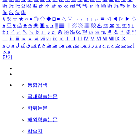
㎒
㎓
㎔
Ω
㏀
㏁
㎊
㎋
㎌
㏖
㏅
㎭
㎮
㎯
㏛
㎩
㎪
㎫
㎬
㏝
㏐
㏓
㏃
㏉
㏜
㏆
§
※
☆
★
○
●
◎
◇
◆
□
■
△
▽
→
←
↑
↓
↔
〓
◁
◀
▷
▶
♤
♠
♡
♥
♧
♣
⊙
◈
▣
◐
◑
▒
▤
▥
▨
▧
▦
▩
♨
☏
☎
☜
☞
¶
†
‡
↕
↗
↙
↖
↘
♭
♩
♪
♬
㉿
㈜
№
㏇
™
㏂
㏘
℡
＃
＆
＊
＠
ª
º
ⅰ
ⅱ
ⅲ
ⅳ
ⅴ
ⅵ
ⅶ
ⅷ
ⅸ
ⅹ
Ⅰ
Ⅱ
Ⅲ
Ⅳ
Ⅴ
Ⅵ
Ⅶ
Ⅷ
Ⅸ
Ⅹ
ا
ب
ت
ث
ج
ح
خ
د
ذ
ر
ز
س
ش
ص
ض
ط
ظ
ع
غ
ف
ق
ک
ل
م
ن
ه
و
ی
닫기
통합검색
국내학술논문
학위논문
해외학술논문
학술지