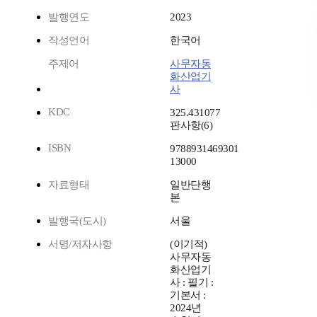
발행연도
2023
작성언어
한국어
주제어
사무자동
화산업기
사
KDC
325.431077
판사항(6)
ISBN
9788931469301
13000
자료형태
일반단행
본
발행국(도시)
서울
서명/저자사항
(이기적)
사무자동
화산업기
사 : 필기 :
기본서 :
2024년