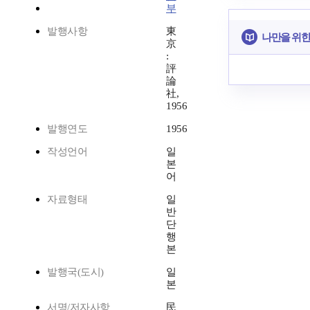
부
발행사항
東
나만을 위한
京
:
評
論
社,
1956
발행연도
1956
작성언어
일
본
어
자료형태
일
반
단
행
본
발행국(도시)
일
본
서명/저자사항
民