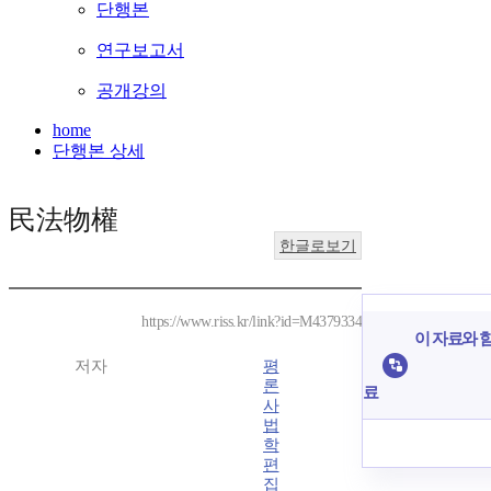
단행본
연구보고서
공개강의
home
단행본 상세
民法物權
한글로보기
https://www.riss.kr/link?id=M4379334
이 자료와 함
저자
평
론
료
사
법
학
편
집