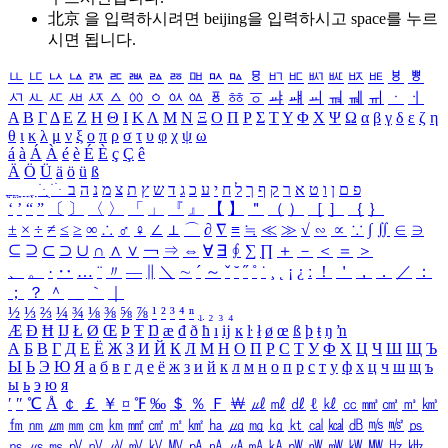
北京 을 입력하시려면
beijing
을 입력하시고 space를 누르
시면 됩니다.
ㅥ
ㅦ
ㅧ
ㅨ
ㅩ
ㅪ
ㅫ
ㅬ
ㅭ
ㅮ
ㅯ
ㅰ
ㅱ
ㅲ
ㅳ
ㅴ
ㅵ
ㅶ
ㅷ
ㅸ
ㅹ
ㅺ
ㅻ
ㅼ
ㅽ
ㅾ
ㅿ
ㆀ
ㆁ
ㆂ
ㆃ
ㆄ
ㆅ
ㆆ
ㆇ
ㆈ
ㆉ
ㆊ
ㆋ
ㆌ
ㆍ
ㆎ
Α
Β
Γ
Δ
Ε
Ζ
Η
Θ
Ι
Κ
Λ
Μ
Ν
Ξ
Ο
Π
Ρ
Σ
Τ
Υ
Φ
Χ
Ψ
Ω
α
β
γ
δ
ε
ζ
η
θ
ι
κ
λ
μ
ν
ξ
ο
π
ρ
σ
τ
υ
φ
χ
ψ
ω
á
à
Á
À
é
è
É
È
ç
Ç
ê
Ä
Ö
Ü
ä
ö
ü
ß
ְ
ֳ
ֲ
ֱ
ָ
ַ
ֵ
ֶ
ִ
ֹ
ּ
ֻ
ׂ
ׁ
ּ
ב
ה
נ
מ
צ
ת
ץ
ש
ד
ג
כ
ע
י
ח
ל
ך
ף
ק
ר
א
ט
ו
ן
ם
פ
‘
’
“
”
〔
〕
〈
〉
「
」
『
』
【
】
＂
（
）
［
］
｛
｝
±
×
÷
≠
≤
≥
∞
∴
♂
♀
∠
⊥
⌒
∂
∇
≡
≒
≪
≫
√
∽
∝
∵
∫
∬
∈
∋
⊆
⊇
⊂
⊃
∪
∩
∧
∨
￢
⇒
⇔
∀
∃
∮
∑
∏
＋
－
＜
＝
＞
、
。
·
‥
…
¨
〃
―
∥
＼
∼
´
～
ˇ
˘
˝
˚
˙
¸
˛
¡
¿
ː
！
＇
，
．
／
：
；
？
＾
＿
｀
｜
½
⅓
⅔
¼
¾
⅛
⅜
⅝
⅞
¹
²
³
⁴
ⁿ
₁
₂
₃
₄
Æ
Ð
Ħ
Ĳ
Ł
Ø
Œ
Þ
Ŧ
Ŋ
æ
đ
ð
ħ
ı
ĳ
ĸ
ŀ
ł
ø
œ
ß
þ
ŧ
ŋ
ŉ
А
Б
В
Г
Д
Е
Ё
Ж
З
И
Й
К
Л
М
Н
О
П
Р
С
Т
У
Ф
Х
Ц
Ч
Ш
Щ
Ъ
Ы
Ь
Э
Ю
Я
а
б
в
г
д
е
ё
ж
з
и
й
к
л
м
н
о
п
р
с
т
у
ф
х
ц
ч
ш
щ
ъ
ы
ь
э
ю
я
′
″
℃
Å
￠
￡
￥
¤
℉
‰
＄
％
Ｆ
￦
㎕
㎖
㎗
ℓ
㎘
㏄
㎣
㎤
㎥
㎦
㎙
㎚
㎛
㎜
㎝
㎞
㎟
㎠
㎡
㎢
㏊
㎍
㎎
㎏
㏏
㎈
㎉
㏈
㎧
㎨
㎰
㎱
㎲
㎳
㎴
㎵
㎶
㎷
㎸
㎹
㎀
㎁
㎂
㎃
㎄
㎺
㎻
㎽
㎾
㎿
㎐
㎑