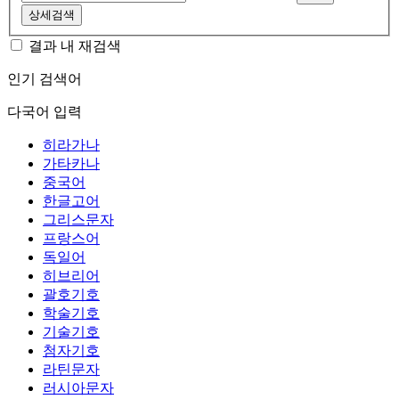
상세검색
결과 내 재검색
인기 검색어
다국어 입력
히라가나
가타카나
중국어
한글고어
그리스문자
프랑스어
독일어
히브리어
괄호기호
학술기호
기술기호
첨자기호
라틴문자
러시아문자