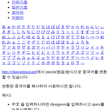
단위기호
일반기호
로마자
아랍어
あ
ぁ
か
が
さ
ざ
た
だ
な
は
ば
ぱ
ま
や
ゃ
ら
わ
ゎ
ん
い
ぃ
き
ぎ
し
じ
ち
ぢ
に
ひ
び
ぴ
み
り
う
ぅ
く
ぐ
す
ず
つ
づ
っ
ぬ
ふ
ぶ
ぷ
む
ゆ
ゅ
る
え
ぇ
け
げ
せ
ぜ
て
で
ね
へ
べ
ぺ
め
れ
お
ぉ
こ
ご
そ
ぞ
と
ど
の
ほ
ぼ
ぽ
も
よ
ょ
ろ
を
ア
ァ
カ
サ
ザ
タ
ダ
ナ
ハ
バ
パ
マ
ヤ
ャ
ラ
ワ
ヮ
ン
イ
ィ
キ
ギ
シ
ジ
チ
ヂ
ニ
ヒ
ビ
ピ
ミ
リ
ウ
ゥ
ク
グ
ス
ズ
ツ
ヅ
ッ
ヌ
フ
ブ
プ
ム
ユ
ュ
ル
エ
ェ
ケ
ゲ
セ
ゼ
テ
デ
ヘ
ベ
ペ
メ
レ
オ
ォ
コ
ゴ
ソ
ゾ
ト
ド
ノ
ホ
ボ
ポ
モ
ヨ
ョ
ロ
ヲ
―
http://chineseinput.net/
에서 pinyin(병음)방식으로 중국어를 변환
할 수 있습니다.
변환된 중국어를 복사하여 사용하시면 됩니다.
예시)
中文 을 입력하시려면
zhongwen
을 입력하시고 space를
누르시면됩니다.