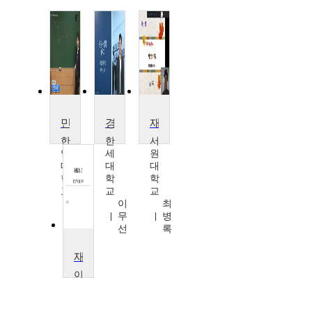
민법1
경찰사법학
재산법
한
한
서
양
세
원
대
대
대
학
학
학
교
교
교
위
이
최
계
무
병
찬
선
록
재산법
이
화
여