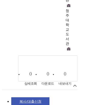
관
청
주
대
학
교
도
서
관
0
0
0
상세조회
다운로드
내보내기
복사/대출신청