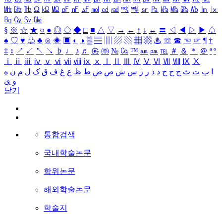
㎒
㎓
㎔
Ω
㏀
㏁
㎊
㎋
㎌
㏖
㏅
㎭
㎮
㎯
㏛
㎩
㎪
㎫
㎬
㏝
㏐
㏓
㏃
㏉
㏜
㏆
§
※
☆
★
○
●
◎
◇
◆
□
■
△
▽
→
←
↑
↓
↔
〓
◁
◀
▷
▶
♤
♠
♡
♥
♧
♣
⊙
◈
▣
◐
◑
▒
▤
▥
▨
▧
▦
▩
♨
☏
☎
☜
☞
¶
†
‡
↕
↗
↙
↖
↘
♭
♩
♪
♬
㉿
㈜
№
㏇
™
㏂
㏘
℡
＃
＆
＊
＠
ª
º
ⅰ
ⅱ
ⅲ
ⅳ
ⅴ
ⅵ
ⅶ
ⅷ
ⅸ
ⅹ
Ⅰ
Ⅱ
Ⅲ
Ⅳ
Ⅴ
Ⅵ
Ⅶ
Ⅷ
Ⅸ
Ⅹ
ا
ب
ت
ث
ج
ح
خ
د
ذ
ر
ز
س
ش
ص
ض
ط
ظ
ع
غ
ف
ق
ک
ل
م
ن
ه
و
ی
닫기
통합검색
국내학술논문
학위논문
해외학술논문
학술지