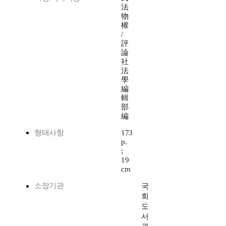
法
物
權
/
評
論
社
法
學
編
輯
部
編
형태사항
173
p.
;
19
cm
소장기관
국
회
도
서