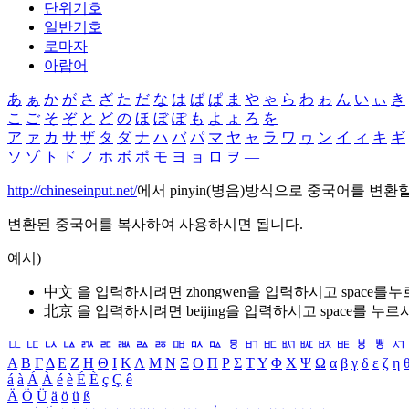
단위기호
일반기호
로마자
아랍어
あ
ぁ
か
が
さ
ざ
た
だ
な
は
ば
ぱ
ま
や
ゃ
ら
わ
ゎ
ん
い
ぃ
き
こ
ご
そ
ぞ
と
ど
の
ほ
ぼ
ぽ
も
よ
ょ
ろ
を
ア
ァ
カ
サ
ザ
タ
ダ
ナ
ハ
バ
パ
マ
ヤ
ャ
ラ
ワ
ヮ
ン
イ
ィ
キ
ギ
ソ
ゾ
ト
ド
ノ
ホ
ボ
ポ
モ
ヨ
ョ
ロ
ヲ
―
http://chineseinput.net/
에서 pinyin(병음)방식으로 중국어를 변환
변환된 중국어를 복사하여 사용하시면 됩니다.
예시)
中文 을 입력하시려면
zhongwen
을 입력하시고 space를
北京 을 입력하시려면
beijing
을 입력하시고 space를 누르
ㅥ
ㅦ
ㅧ
ㅨ
ㅩ
ㅪ
ㅫ
ㅬ
ㅭ
ㅮ
ㅯ
ㅰ
ㅱ
ㅲ
ㅳ
ㅴ
ㅵ
ㅶ
ㅷ
ㅸ
ㅹ
ㅺ
Α
Β
Γ
Δ
Ε
Ζ
Η
Θ
Ι
Κ
Λ
Μ
Ν
Ξ
Ο
Π
Ρ
Σ
Τ
Υ
Φ
Χ
Ψ
Ω
α
β
γ
δ
ε
ζ
η
á
à
Á
À
é
è
É
È
ç
Ç
ê
Ä
Ö
Ü
ä
ö
ü
ß