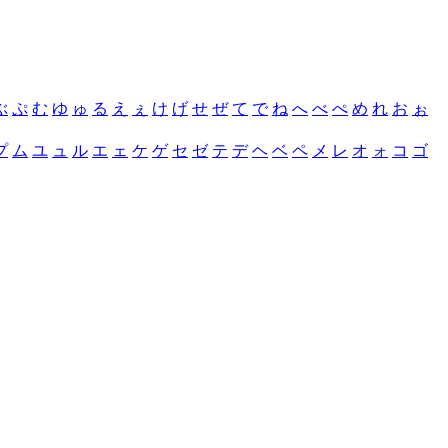
ぶ
ぷ
む
ゆ
ゅ
る
え
ぇ
け
げ
せ
ぜ
て
で
ね
へ
べ
ぺ
め
れ
お
ぉ
プ
ム
ユ
ュ
ル
エ
ェ
ケ
ゲ
セ
ゼ
テ
デ
ヘ
ベ
ペ
メ
レ
オ
ォ
コ
ゴ