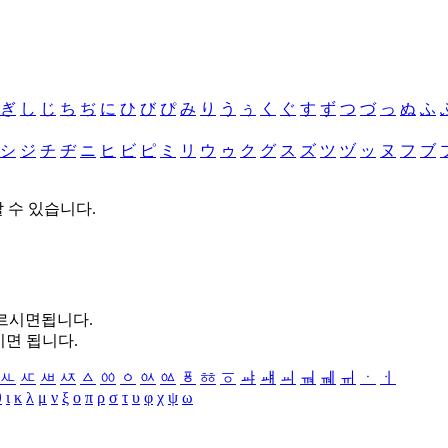
ぎ
し
じ
ち
ぢ
に
ひ
び
ぴ
み
り
う
ぅ
く
ぐ
す
ず
つ
づ
っ
ぬ
ふ
シ
ジ
チ
ヂ
ニ
ヒ
ビ
ピ
ミ
リ
ウ
ゥ
ク
グ
ス
ズ
ツ
ヅ
ッ
ヌ
フ
ブ
할 수 있습니다.
누르시면됩니다.
시면 됩니다.
ㅻ
ㅼ
ㅽ
ㅾ
ㅿ
ㆀ
ㆁ
ㆂ
ㆃ
ㆄ
ㆅ
ㆆ
ㆇ
ㆈ
ㆉ
ㆊ
ㆋ
ㆌ
ㆍ
ㆎ
θ
ι
κ
λ
μ
ν
ξ
ο
π
ρ
σ
τ
υ
φ
χ
ψ
ω