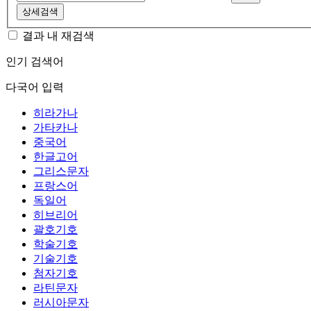
상세검색
결과 내 재검색
인기 검색어
다국어 입력
히라가나
가타카나
중국어
한글고어
그리스문자
프랑스어
독일어
히브리어
괄호기호
학술기호
기술기호
첨자기호
라틴문자
러시아문자