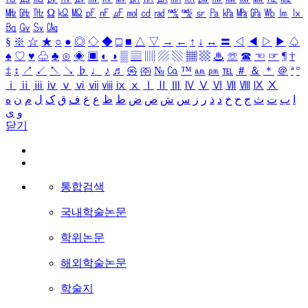
㎒
㎓
㎔
Ω
㏀
㏁
㎊
㎋
㎌
㏖
㏅
㎭
㎮
㎯
㏛
㎩
㎪
㎫
㎬
㏝
㏐
㏓
㏃
㏉
㏜
㏆
§
※
☆
★
○
●
◎
◇
◆
□
■
△
▽
→
←
↑
↓
↔
〓
◁
◀
▷
▶
♤
♠
♡
♥
♧
♣
⊙
◈
▣
◐
◑
▒
▤
▥
▨
▧
▦
▩
♨
☏
☎
☜
☞
¶
†
‡
↕
↗
↙
↖
↘
♭
♩
♪
♬
㉿
㈜
№
㏇
™
㏂
㏘
℡
＃
＆
＊
＠
ª
º
ⅰ
ⅱ
ⅲ
ⅳ
ⅴ
ⅵ
ⅶ
ⅷ
ⅸ
ⅹ
Ⅰ
Ⅱ
Ⅲ
Ⅳ
Ⅴ
Ⅵ
Ⅶ
Ⅷ
Ⅸ
Ⅹ
ا
ب
ت
ث
ج
ح
خ
د
ذ
ر
ز
س
ش
ص
ض
ط
ظ
ع
غ
ف
ق
ک
ل
م
ن
ه
و
ی
닫기
통합검색
국내학술논문
학위논문
해외학술논문
학술지