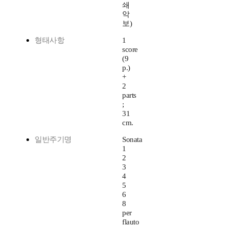
쇄
악
보)
형태사항
1
score
(9
p.)
+
2
parts
;
31
cm.
일반주기명
Sonata
1
2
3
4
5
6
8
per
flauto