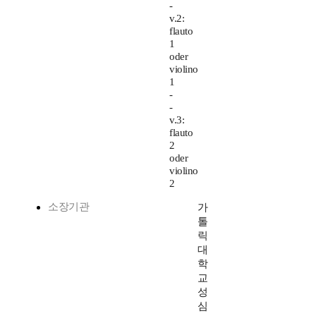
-
v.2:
flauto
1
oder
violino
1
-
-
v.3:
flauto
2
oder
violino
2
소장기관
가
톨
릭
대
학
교
성
심