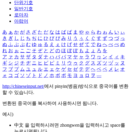
단위기호
일반기호
로마자
아랍어
あ
ぁ
か
が
さ
ざ
た
だ
な
は
ば
ぱ
ま
や
ゃ
ら
わ
ゎ
ん
い
ぃ
き
ぎ
し
じ
ち
ぢ
に
ひ
び
ぴ
み
り
う
ぅ
く
ぐ
す
ず
つ
づ
っ
ぬ
ふ
ぶ
ぷ
む
ゆ
ゅ
る
え
ぇ
け
げ
せ
ぜ
て
で
ね
へ
べ
ぺ
め
れ
お
ぉ
こ
ご
そ
ぞ
と
ど
の
ほ
ぼ
ぽ
も
よ
ょ
ろ
を
ア
ァ
カ
サ
ザ
タ
ダ
ナ
ハ
バ
パ
マ
ヤ
ャ
ラ
ワ
ヮ
ン
イ
ィ
キ
ギ
シ
ジ
チ
ヂ
ニ
ヒ
ビ
ピ
ミ
リ
ウ
ゥ
ク
グ
ス
ズ
ツ
ヅ
ッ
ヌ
フ
ブ
プ
ム
ユ
ュ
ル
エ
ェ
ケ
ゲ
セ
ゼ
テ
デ
ヘ
ベ
ペ
メ
レ
オ
ォ
コ
ゴ
ソ
ゾ
ト
ド
ノ
ホ
ボ
ポ
モ
ヨ
ョ
ロ
ヲ
―
http://chineseinput.net/
에서 pinyin(병음)방식으로 중국어를 변환
할 수 있습니다.
변환된 중국어를 복사하여 사용하시면 됩니다.
예시)
中文 을 입력하시려면
zhongwen
을 입력하시고 space를
누르시면됩니다.