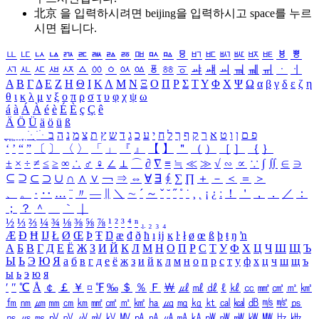
北京 을 입력하시려면
beijing
을 입력하시고 space를 누르
시면 됩니다.
ㅥ
ㅦ
ㅧ
ㅨ
ㅩ
ㅪ
ㅫ
ㅬ
ㅭ
ㅮ
ㅯ
ㅰ
ㅱ
ㅲ
ㅳ
ㅴ
ㅵ
ㅶ
ㅷ
ㅸ
ㅹ
ㅺ
ㅻ
ㅼ
ㅽ
ㅾ
ㅿ
ㆀ
ㆁ
ㆂ
ㆃ
ㆄ
ㆅ
ㆆ
ㆇ
ㆈ
ㆉ
ㆊ
ㆋ
ㆌ
ㆍ
ㆎ
Α
Β
Γ
Δ
Ε
Ζ
Η
Θ
Ι
Κ
Λ
Μ
Ν
Ξ
Ο
Π
Ρ
Σ
Τ
Υ
Φ
Χ
Ψ
Ω
α
β
γ
δ
ε
ζ
η
θ
ι
κ
λ
μ
ν
ξ
ο
π
ρ
σ
τ
υ
φ
χ
ψ
ω
á
à
Á
À
é
è
É
È
ç
Ç
ê
Ä
Ö
Ü
ä
ö
ü
ß
ְ
ֳ
ֲ
ֱ
ָ
ַ
ֵ
ֶ
ִ
ֹ
ּ
ֻ
ׂ
ׁ
ּ
ב
ה
נ
מ
צ
ת
ץ
ש
ד
ג
כ
ע
י
ח
ל
ך
ף
ק
ר
א
ט
ו
ן
ם
פ
‘
’
“
”
〔
〕
〈
〉
「
」
『
』
【
】
＂
（
）
［
］
｛
｝
±
×
÷
≠
≤
≥
∞
∴
♂
♀
∠
⊥
⌒
∂
∇
≡
≒
≪
≫
√
∽
∝
∵
∫
∬
∈
∋
⊆
⊇
⊂
⊃
∪
∩
∧
∨
￢
⇒
⇔
∀
∃
∮
∑
∏
＋
－
＜
＝
＞
、
。
·
‥
…
¨
〃
―
∥
＼
∼
´
～
ˇ
˘
˝
˚
˙
¸
˛
¡
¿
ː
！
＇
，
．
／
：
；
？
＾
＿
｀
｜
½
⅓
⅔
¼
¾
⅛
⅜
⅝
⅞
¹
²
³
⁴
ⁿ
₁
₂
₃
₄
Æ
Ð
Ħ
Ĳ
Ł
Ø
Œ
Þ
Ŧ
Ŋ
æ
đ
ð
ħ
ı
ĳ
ĸ
ŀ
ł
ø
œ
ß
þ
ŧ
ŋ
ŉ
А
Б
В
Г
Д
Е
Ё
Ж
З
И
Й
К
Л
М
Н
О
П
Р
С
Т
У
Ф
Х
Ц
Ч
Ш
Щ
Ъ
Ы
Ь
Э
Ю
Я
а
б
в
г
д
е
ё
ж
з
и
й
к
л
м
н
о
п
р
с
т
у
ф
х
ц
ч
ш
щ
ъ
ы
ь
э
ю
я
′
″
℃
Å
￠
￡
￥
¤
℉
‰
＄
％
Ｆ
￦
㎕
㎖
㎗
ℓ
㎘
㏄
㎣
㎤
㎥
㎦
㎙
㎚
㎛
㎜
㎝
㎞
㎟
㎠
㎡
㎢
㏊
㎍
㎎
㎏
㏏
㎈
㎉
㏈
㎧
㎨
㎰
㎱
㎲
㎳
㎴
㎵
㎶
㎷
㎸
㎹
㎀
㎁
㎂
㎃
㎄
㎺
㎻
㎽
㎾
㎿
㎐
㎑