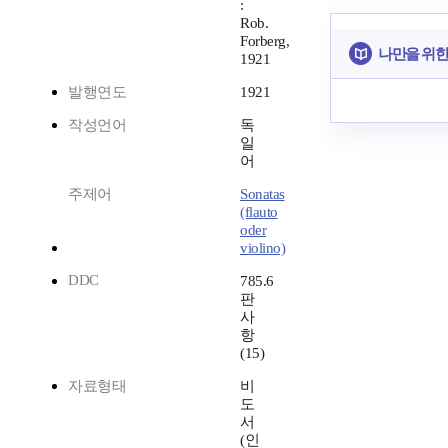
:
Rob.
Forberg,
나만을 위한
1921
발행연도
1921
작성언어
독
일
어
주제어
Sonatas
(flauto
oder
violino)
DDC
785.6
판
사
항
(15)
자료형태
비
도
서
(인