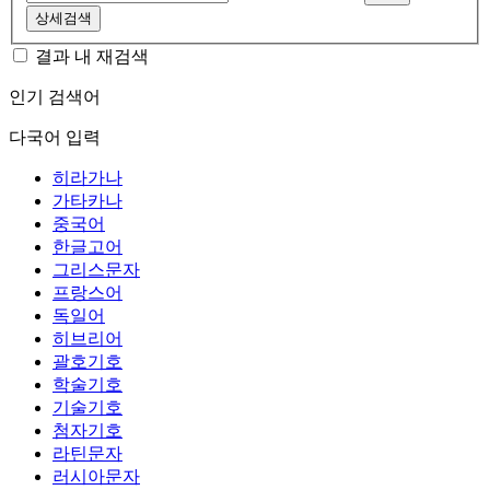
상세검색
결과 내 재검색
인기 검색어
다국어 입력
히라가나
가타카나
중국어
한글고어
그리스문자
프랑스어
독일어
히브리어
괄호기호
학술기호
기술기호
첨자기호
라틴문자
러시아문자