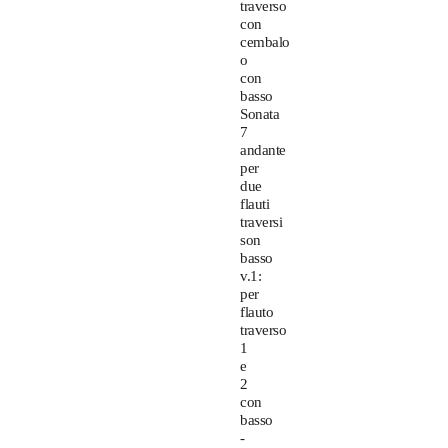
traverso
con
cembalo
o
con
basso
Sonata
7
andante
per
due
flauti
traversi
son
basso
v.1:
per
flauto
traverso
1
e
2
con
basso
-