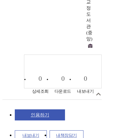
교
정
도
서
관
(중
앙)
0
0
0
상세조회
다운로드
내보내기
인용하기
내보내기
내책장담기