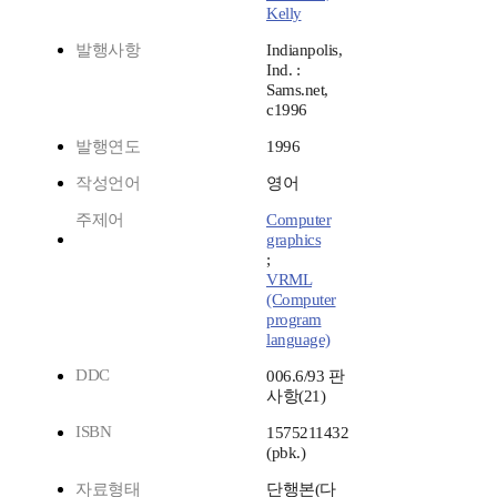
Kelly
발행사항
Indianpolis,
Ind. :
Sams.net,
c1996
발행연도
1996
작성언어
영어
주제어
Computer
graphics
;
VRML
(Computer
program
language)
DDC
006.6/93 판
사항(21)
ISBN
1575211432
(pbk.)
자료형태
단행본(다