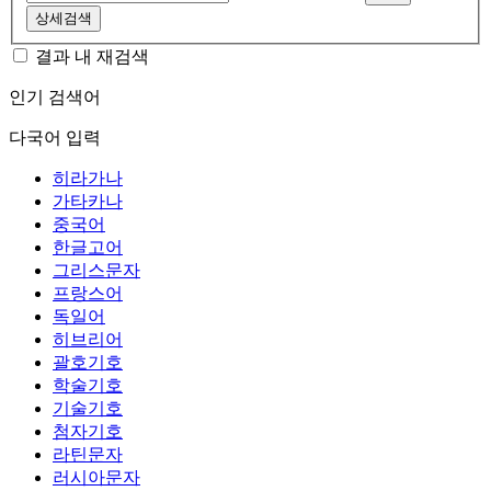
상세검색
결과 내 재검색
인기 검색어
다국어 입력
히라가나
가타카나
중국어
한글고어
그리스문자
프랑스어
독일어
히브리어
괄호기호
학술기호
기술기호
첨자기호
라틴문자
러시아문자