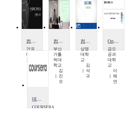
컴퓨터그래픽스
컴퓨터 그래픽스
컴퓨터 그래픽스
OpenGL을 이용한 컴퓨터그래픽스 이론과 실습
건국
부산
상명
금오
대학
가톨
대학
공과
교
릭대
교
대학
김
학교
김
교
형
김
석
이
석
진
규
해
모
연
데이터 시각화
COURSERA
John
C.
Hart