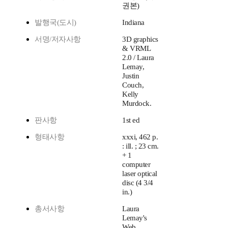
권본)
발행국(도시)
Indiana
서명/저자사항
3D graphics
& VRML
2.0 / Laura
Lemay,
Justin
Couch,
Kelly
Murdock.
판사항
1st ed
형태사항
xxxi, 462 p.
: ill. ; 23 cm.
+ 1
computer
laser optical
disc (4 3/4
in.)
총서사항
Laura
Lemay's
Web