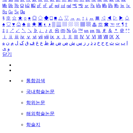
㎒
㎓
㎔
Ω
㏀
㏁
㎊
㎋
㎌
㏖
㏅
㎭
㎮
㎯
㏛
㎩
㎪
㎫
㎬
㏝
㏐
㏓
㏃
㏉
㏜
㏆
§
※
☆
★
○
●
◎
◇
◆
□
■
△
▽
→
←
↑
↓
↔
〓
◁
◀
▷
▶
♤
♠
♡
♥
♧
♣
⊙
◈
▣
◐
◑
▒
▤
▥
▨
▧
▦
▩
♨
☏
☎
☜
☞
¶
†
‡
↕
↗
↙
↖
↘
♭
♩
♪
♬
㉿
㈜
№
㏇
™
㏂
㏘
℡
＃
＆
＊
＠
ª
º
ⅰ
ⅱ
ⅲ
ⅳ
ⅴ
ⅵ
ⅶ
ⅷ
ⅸ
ⅹ
Ⅰ
Ⅱ
Ⅲ
Ⅳ
Ⅴ
Ⅵ
Ⅶ
Ⅷ
Ⅸ
Ⅹ
ا
ب
ت
ث
ج
ح
خ
د
ذ
ر
ز
س
ش
ص
ض
ط
ظ
ع
غ
ف
ق
ک
ل
م
ن
ه
و
ی
닫기
통합검색
국내학술논문
학위논문
해외학술논문
학술지