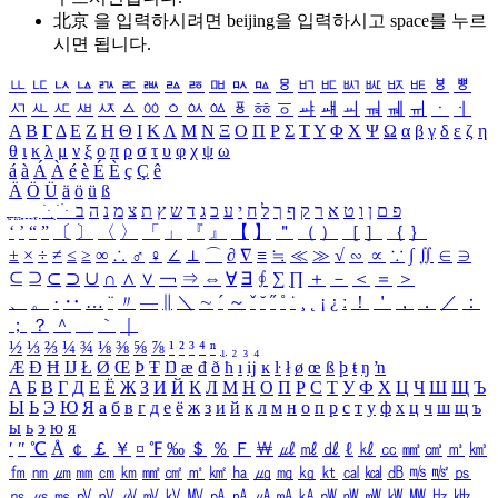
北京 을 입력하시려면
beijing
을 입력하시고 space를 누르
시면 됩니다.
ㅥ
ㅦ
ㅧ
ㅨ
ㅩ
ㅪ
ㅫ
ㅬ
ㅭ
ㅮ
ㅯ
ㅰ
ㅱ
ㅲ
ㅳ
ㅴ
ㅵ
ㅶ
ㅷ
ㅸ
ㅹ
ㅺ
ㅻ
ㅼ
ㅽ
ㅾ
ㅿ
ㆀ
ㆁ
ㆂ
ㆃ
ㆄ
ㆅ
ㆆ
ㆇ
ㆈ
ㆉ
ㆊ
ㆋ
ㆌ
ㆍ
ㆎ
Α
Β
Γ
Δ
Ε
Ζ
Η
Θ
Ι
Κ
Λ
Μ
Ν
Ξ
Ο
Π
Ρ
Σ
Τ
Υ
Φ
Χ
Ψ
Ω
α
β
γ
δ
ε
ζ
η
θ
ι
κ
λ
μ
ν
ξ
ο
π
ρ
σ
τ
υ
φ
χ
ψ
ω
á
à
Á
À
é
è
É
È
ç
Ç
ê
Ä
Ö
Ü
ä
ö
ü
ß
ְ
ֳ
ֲ
ֱ
ָ
ַ
ֵ
ֶ
ִ
ֹ
ּ
ֻ
ׂ
ׁ
ּ
ב
ה
נ
מ
צ
ת
ץ
ש
ד
ג
כ
ע
י
ח
ל
ך
ף
ק
ר
א
ט
ו
ן
ם
פ
‘
’
“
”
〔
〕
〈
〉
「
」
『
』
【
】
＂
（
）
［
］
｛
｝
±
×
÷
≠
≤
≥
∞
∴
♂
♀
∠
⊥
⌒
∂
∇
≡
≒
≪
≫
√
∽
∝
∵
∫
∬
∈
∋
⊆
⊇
⊂
⊃
∪
∩
∧
∨
￢
⇒
⇔
∀
∃
∮
∑
∏
＋
－
＜
＝
＞
、
。
·
‥
…
¨
〃
―
∥
＼
∼
´
～
ˇ
˘
˝
˚
˙
¸
˛
¡
¿
ː
！
＇
，
．
／
：
；
？
＾
＿
｀
｜
½
⅓
⅔
¼
¾
⅛
⅜
⅝
⅞
¹
²
³
⁴
ⁿ
₁
₂
₃
₄
Æ
Ð
Ħ
Ĳ
Ł
Ø
Œ
Þ
Ŧ
Ŋ
æ
đ
ð
ħ
ı
ĳ
ĸ
ŀ
ł
ø
œ
ß
þ
ŧ
ŋ
ŉ
А
Б
В
Г
Д
Е
Ё
Ж
З
И
Й
К
Л
М
Н
О
П
Р
С
Т
У
Ф
Х
Ц
Ч
Ш
Щ
Ъ
Ы
Ь
Э
Ю
Я
а
б
в
г
д
е
ё
ж
з
и
й
к
л
м
н
о
п
р
с
т
у
ф
х
ц
ч
ш
щ
ъ
ы
ь
э
ю
я
′
″
℃
Å
￠
￡
￥
¤
℉
‰
＄
％
Ｆ
￦
㎕
㎖
㎗
ℓ
㎘
㏄
㎣
㎤
㎥
㎦
㎙
㎚
㎛
㎜
㎝
㎞
㎟
㎠
㎡
㎢
㏊
㎍
㎎
㎏
㏏
㎈
㎉
㏈
㎧
㎨
㎰
㎱
㎲
㎳
㎴
㎵
㎶
㎷
㎸
㎹
㎀
㎁
㎂
㎃
㎄
㎺
㎻
㎽
㎾
㎿
㎐
㎑