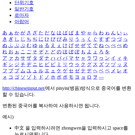
단위기호
일반기호
로마자
아랍어
あ
ぁ
か
が
さ
ざ
た
だ
な
は
ば
ぱ
ま
や
ゃ
ら
わ
ゎ
ん
い
ぃ
き
ぎ
し
じ
ち
ぢ
に
ひ
び
ぴ
み
り
う
ぅ
く
ぐ
す
ず
つ
づ
っ
ぬ
ふ
ぶ
ぷ
む
ゆ
ゅ
る
え
ぇ
け
げ
せ
ぜ
て
で
ね
へ
べ
ぺ
め
れ
お
ぉ
こ
ご
そ
ぞ
と
ど
の
ほ
ぼ
ぽ
も
よ
ょ
ろ
を
ア
ァ
カ
サ
ザ
タ
ダ
ナ
ハ
バ
パ
マ
ヤ
ャ
ラ
ワ
ヮ
ン
イ
ィ
キ
ギ
シ
ジ
チ
ヂ
ニ
ヒ
ビ
ピ
ミ
リ
ウ
ゥ
ク
グ
ス
ズ
ツ
ヅ
ッ
ヌ
フ
ブ
プ
ム
ユ
ュ
ル
エ
ェ
ケ
ゲ
セ
ゼ
テ
デ
ヘ
ベ
ペ
メ
レ
オ
ォ
コ
ゴ
ソ
ゾ
ト
ド
ノ
ホ
ボ
ポ
モ
ヨ
ョ
ロ
ヲ
―
http://chineseinput.net/
에서 pinyin(병음)방식으로 중국어를 변환
할 수 있습니다.
변환된 중국어를 복사하여 사용하시면 됩니다.
예시)
中文 을 입력하시려면
zhongwen
을 입력하시고 space를
누르시면됩니다.