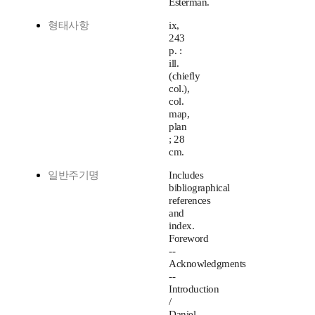
Esterman.
형태사항
ix,
243
p. :
ill.
(chiefly
col.),
col.
map,
plan
; 28
cm.
일반주기명
Includes
bibliographical
references
and
index.
Foreword
--
Acknowledgments
--
Introduction
/
Daniel