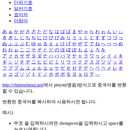
단위기호
일반기호
로마자
아랍어
あ
ぁ
か
が
さ
ざ
た
だ
な
は
ば
ぱ
ま
や
ゃ
ら
わ
ゎ
ん
い
ぃ
き
ぎ
し
じ
ち
ぢ
に
ひ
び
ぴ
み
り
う
ぅ
く
ぐ
す
ず
つ
づ
っ
ぬ
ふ
ぶ
ぷ
む
ゆ
ゅ
る
え
ぇ
け
げ
せ
ぜ
て
で
ね
へ
べ
ぺ
め
れ
お
ぉ
こ
ご
そ
ぞ
と
ど
の
ほ
ぼ
ぽ
も
よ
ょ
ろ
を
ア
ァ
カ
サ
ザ
タ
ダ
ナ
ハ
バ
パ
マ
ヤ
ャ
ラ
ワ
ヮ
ン
イ
ィ
キ
ギ
シ
ジ
チ
ヂ
ニ
ヒ
ビ
ピ
ミ
リ
ウ
ゥ
ク
グ
ス
ズ
ツ
ヅ
ッ
ヌ
フ
ブ
プ
ム
ユ
ュ
ル
エ
ェ
ケ
ゲ
セ
ゼ
テ
デ
ヘ
ベ
ペ
メ
レ
オ
ォ
コ
ゴ
ソ
ゾ
ト
ド
ノ
ホ
ボ
ポ
モ
ヨ
ョ
ロ
ヲ
―
http://chineseinput.net/
에서 pinyin(병음)방식으로 중국어를 변환
할 수 있습니다.
변환된 중국어를 복사하여 사용하시면 됩니다.
예시)
中文 을 입력하시려면
zhongwen
을 입력하시고 space를
누르시면됩니다.