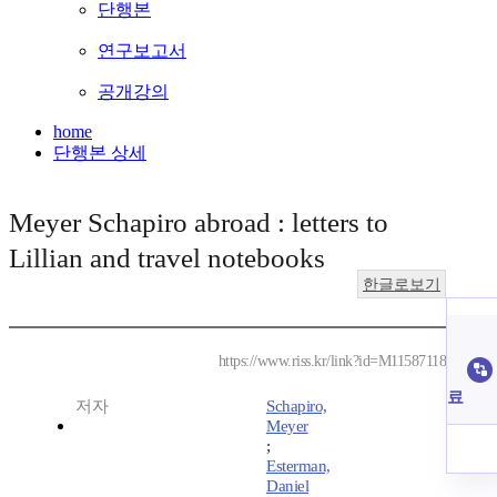
단행본
연구보고서
공개강의
home
단행본 상세
Meyer Schapiro abroad : letters to
Lillian and travel notebooks
한글로보기
https://www.riss.kr/link?id=M11587118
료
저자
Schapiro,
Meyer
;
Esterman,
Daniel