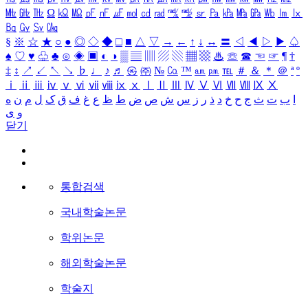
㎒
㎓
㎔
Ω
㏀
㏁
㎊
㎋
㎌
㏖
㏅
㎭
㎮
㎯
㏛
㎩
㎪
㎫
㎬
㏝
㏐
㏓
㏃
㏉
㏜
㏆
§
※
☆
★
○
●
◎
◇
◆
□
■
△
▽
→
←
↑
↓
↔
〓
◁
◀
▷
▶
♤
♠
♡
♥
♧
♣
⊙
◈
▣
◐
◑
▒
▤
▥
▨
▧
▦
▩
♨
☏
☎
☜
☞
¶
†
‡
↕
↗
↙
↖
↘
♭
♩
♪
♬
㉿
㈜
№
㏇
™
㏂
㏘
℡
＃
＆
＊
＠
ª
º
ⅰ
ⅱ
ⅲ
ⅳ
ⅴ
ⅵ
ⅶ
ⅷ
ⅸ
ⅹ
Ⅰ
Ⅱ
Ⅲ
Ⅳ
Ⅴ
Ⅵ
Ⅶ
Ⅷ
Ⅸ
Ⅹ
ا
ب
ت
ث
ج
ح
خ
د
ذ
ر
ز
س
ش
ص
ض
ط
ظ
ع
غ
ف
ق
ک
ل
م
ن
ه
و
ی
닫기
통합검색
국내학술논문
학위논문
해외학술논문
학술지