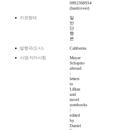
0892368934
(hardcover)
자료형태
일
반
단
행
본
발행국(도시)
California
서명/저자사항
Meyer
Schapiro
abroad
:
letters
to
Lillian
and
travel
notebooks
/
edited
by
Daniel