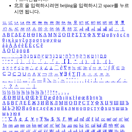
北京 을 입력하시려면
beijing
을 입력하시고 space를 누르
시면 됩니다.
ㅥ
ㅦ
ㅧ
ㅨ
ㅩ
ㅪ
ㅫ
ㅬ
ㅭ
ㅮ
ㅯ
ㅰ
ㅱ
ㅲ
ㅳ
ㅴ
ㅵ
ㅶ
ㅷ
ㅸ
ㅹ
ㅺ
ㅻ
ㅼ
ㅽ
ㅾ
ㅿ
ㆀ
ㆁ
ㆂ
ㆃ
ㆄ
ㆅ
ㆆ
ㆇ
ㆈ
ㆉ
ㆊ
ㆋ
ㆌ
ㆍ
ㆎ
Α
Β
Γ
Δ
Ε
Ζ
Η
Θ
Ι
Κ
Λ
Μ
Ν
Ξ
Ο
Π
Ρ
Σ
Τ
Υ
Φ
Χ
Ψ
Ω
α
β
γ
δ
ε
ζ
η
θ
ι
κ
λ
μ
ν
ξ
ο
π
ρ
σ
τ
υ
φ
χ
ψ
ω
á
à
Á
À
é
è
É
È
ç
Ç
ê
Ä
Ö
Ü
ä
ö
ü
ß
ְ
ֳ
ֲ
ֱ
ָ
ַ
ֵ
ֶ
ִ
ֹ
ּ
ֻ
ׂ
ׁ
ּ
ב
ה
נ
מ
צ
ת
ץ
ש
ד
ג
כ
ע
י
ח
ל
ך
ף
ק
ר
א
ט
ו
ן
ם
פ
‘
’
“
”
〔
〕
〈
〉
「
」
『
』
【
】
＂
（
）
［
］
｛
｝
±
×
÷
≠
≤
≥
∞
∴
♂
♀
∠
⊥
⌒
∂
∇
≡
≒
≪
≫
√
∽
∝
∵
∫
∬
∈
∋
⊆
⊇
⊂
⊃
∪
∩
∧
∨
￢
⇒
⇔
∀
∃
∮
∑
∏
＋
－
＜
＝
＞
、
。
·
‥
…
¨
〃
―
∥
＼
∼
´
～
ˇ
˘
˝
˚
˙
¸
˛
¡
¿
ː
！
＇
，
．
／
：
；
？
＾
＿
｀
｜
½
⅓
⅔
¼
¾
⅛
⅜
⅝
⅞
¹
²
³
⁴
ⁿ
₁
₂
₃
₄
Æ
Ð
Ħ
Ĳ
Ł
Ø
Œ
Þ
Ŧ
Ŋ
æ
đ
ð
ħ
ı
ĳ
ĸ
ŀ
ł
ø
œ
ß
þ
ŧ
ŋ
ŉ
А
Б
В
Г
Д
Е
Ё
Ж
З
И
Й
К
Л
М
Н
О
П
Р
С
Т
У
Ф
Х
Ц
Ч
Ш
Щ
Ъ
Ы
Ь
Э
Ю
Я
а
б
в
г
д
е
ё
ж
з
и
й
к
л
м
н
о
п
р
с
т
у
ф
х
ц
ч
ш
щ
ъ
ы
ь
э
ю
я
′
″
℃
Å
￠
￡
￥
¤
℉
‰
＄
％
Ｆ
￦
㎕
㎖
㎗
ℓ
㎘
㏄
㎣
㎤
㎥
㎦
㎙
㎚
㎛
㎜
㎝
㎞
㎟
㎠
㎡
㎢
㏊
㎍
㎎
㎏
㏏
㎈
㎉
㏈
㎧
㎨
㎰
㎱
㎲
㎳
㎴
㎵
㎶
㎷
㎸
㎹
㎀
㎁
㎂
㎃
㎄
㎺
㎻
㎽
㎾
㎿
㎐
㎑