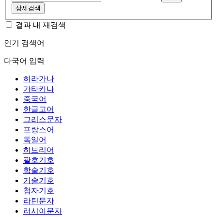
상세검색
결과 내 재검색
인기 검색어
다국어 입력
히라가나
가타카나
중국어
한글고어
그리스문자
프랑스어
독일어
히브리어
괄호기호
학술기호
기술기호
첨자기호
라틴문자
러시아문자