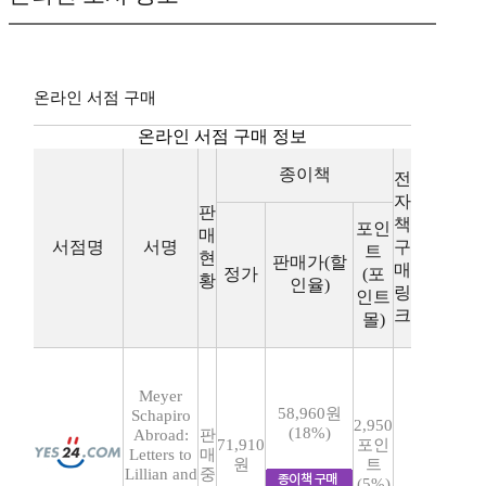
온라인 서점 구매
온라인 서점 구매 정보
종이책
전
자
판
책
포인
매
서점명
서명
구
트
현
판매가(할
매
정가
(포
황
인율)
링
인트
크
몰)
Meyer
58,960원
Schapiro
2,950
(18%)
Abroad:
판
71,910
포인
Letters to
매
원
트
Lillian and
중
(5%)