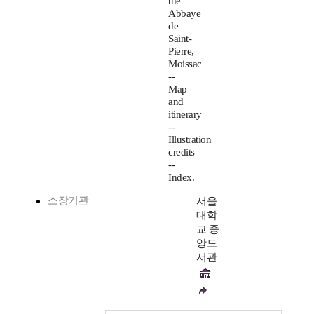
the
Abbaye
de
Saint-
Pierre,
Moissac
--
Map
and
itinerary
--
Illustration
credits
--
Index.
소장기관
서울
대학
교 중
앙도
서관