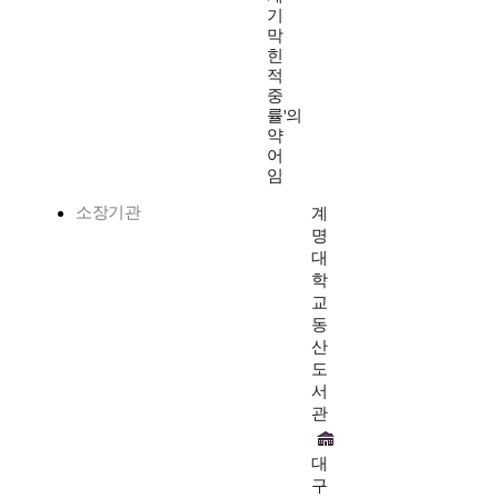
기
막
힌
적
중
률'의
약
어
임
소장기관
계
명
대
학
교
동
산
도
서
관
대
구