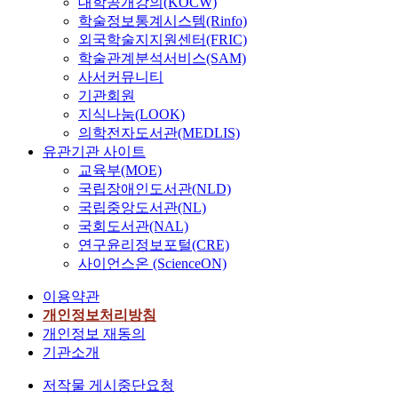
대학공개강의(KOCW)
학술정보통계시스템(Rinfo)
외국학술지지원센터(FRIC)
학술관계분석서비스(SAM)
사서커뮤니티
기관회원
지식나눔(LOOK)
의학전자도서관(MEDLIS)
유관기관 사이트
교육부(MOE)
국립장애인도서관(NLD)
국립중앙도서관(NL)
국회도서관(NAL)
연구윤리정보포털(CRE)
사이언스온 (ScienceON)
이용약관
개인정보처리방침
개인정보 재동의
기관소개
저작물 게시중단요청