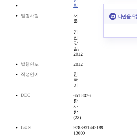
면
철
발행사항
서
나만을 위
울
:
영
진
닷
컴,
2012
발행연도
2012
작성언어
한
국
어
DDC
651.8076
판
사
항
(22)
ISBN
9788931443189
13000