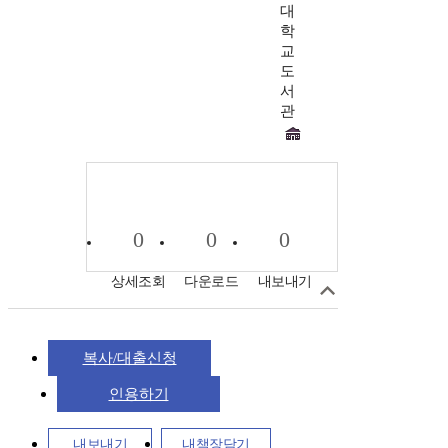
대
학
교
도
서
관
0
0
0
상세조회
다운로드
내보내기
복사/대출신청
인용하기
내보내기
내책장담기