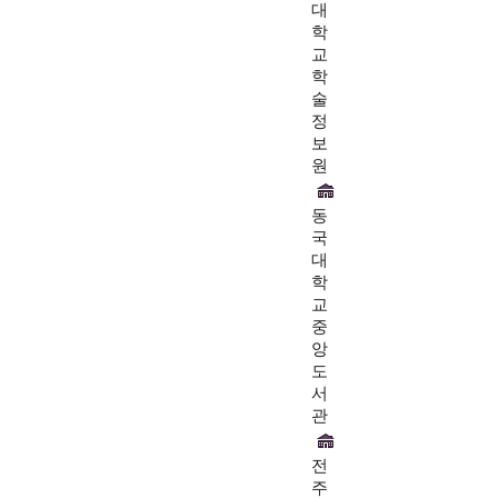
대
학
교
학
술
정
보
원
동
국
대
학
교
중
앙
도
서
관
전
주