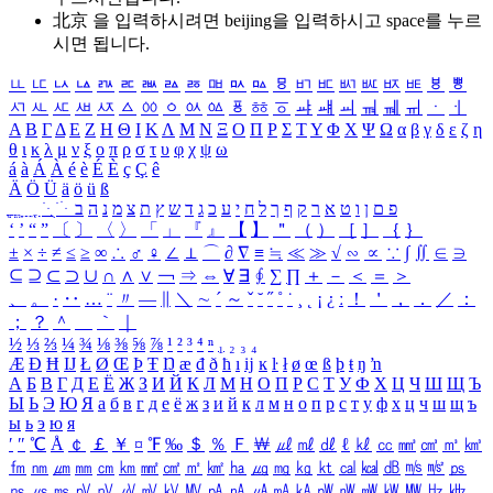
北京 을 입력하시려면
beijing
을 입력하시고 space를 누르
시면 됩니다.
ㅥ
ㅦ
ㅧ
ㅨ
ㅩ
ㅪ
ㅫ
ㅬ
ㅭ
ㅮ
ㅯ
ㅰ
ㅱ
ㅲ
ㅳ
ㅴ
ㅵ
ㅶ
ㅷ
ㅸ
ㅹ
ㅺ
ㅻ
ㅼ
ㅽ
ㅾ
ㅿ
ㆀ
ㆁ
ㆂ
ㆃ
ㆄ
ㆅ
ㆆ
ㆇ
ㆈ
ㆉ
ㆊ
ㆋ
ㆌ
ㆍ
ㆎ
Α
Β
Γ
Δ
Ε
Ζ
Η
Θ
Ι
Κ
Λ
Μ
Ν
Ξ
Ο
Π
Ρ
Σ
Τ
Υ
Φ
Χ
Ψ
Ω
α
β
γ
δ
ε
ζ
η
θ
ι
κ
λ
μ
ν
ξ
ο
π
ρ
σ
τ
υ
φ
χ
ψ
ω
á
à
Á
À
é
è
É
È
ç
Ç
ê
Ä
Ö
Ü
ä
ö
ü
ß
ְ
ֳ
ֲ
ֱ
ָ
ַ
ֵ
ֶ
ִ
ֹ
ּ
ֻ
ׂ
ׁ
ּ
ב
ה
נ
מ
צ
ת
ץ
ש
ד
ג
כ
ע
י
ח
ל
ך
ף
ק
ר
א
ט
ו
ן
ם
פ
‘
’
“
”
〔
〕
〈
〉
「
」
『
』
【
】
＂
（
）
［
］
｛
｝
±
×
÷
≠
≤
≥
∞
∴
♂
♀
∠
⊥
⌒
∂
∇
≡
≒
≪
≫
√
∽
∝
∵
∫
∬
∈
∋
⊆
⊇
⊂
⊃
∪
∩
∧
∨
￢
⇒
⇔
∀
∃
∮
∑
∏
＋
－
＜
＝
＞
、
。
·
‥
…
¨
〃
―
∥
＼
∼
´
～
ˇ
˘
˝
˚
˙
¸
˛
¡
¿
ː
！
＇
，
．
／
：
；
？
＾
＿
｀
｜
½
⅓
⅔
¼
¾
⅛
⅜
⅝
⅞
¹
²
³
⁴
ⁿ
₁
₂
₃
₄
Æ
Ð
Ħ
Ĳ
Ł
Ø
Œ
Þ
Ŧ
Ŋ
æ
đ
ð
ħ
ı
ĳ
ĸ
ŀ
ł
ø
œ
ß
þ
ŧ
ŋ
ŉ
А
Б
В
Г
Д
Е
Ё
Ж
З
И
Й
К
Л
М
Н
О
П
Р
С
Т
У
Ф
Х
Ц
Ч
Ш
Щ
Ъ
Ы
Ь
Э
Ю
Я
а
б
в
г
д
е
ё
ж
з
и
й
к
л
м
н
о
п
р
с
т
у
ф
х
ц
ч
ш
щ
ъ
ы
ь
э
ю
я
′
″
℃
Å
￠
￡
￥
¤
℉
‰
＄
％
Ｆ
￦
㎕
㎖
㎗
ℓ
㎘
㏄
㎣
㎤
㎥
㎦
㎙
㎚
㎛
㎜
㎝
㎞
㎟
㎠
㎡
㎢
㏊
㎍
㎎
㎏
㏏
㎈
㎉
㏈
㎧
㎨
㎰
㎱
㎲
㎳
㎴
㎵
㎶
㎷
㎸
㎹
㎀
㎁
㎂
㎃
㎄
㎺
㎻
㎽
㎾
㎿
㎐
㎑