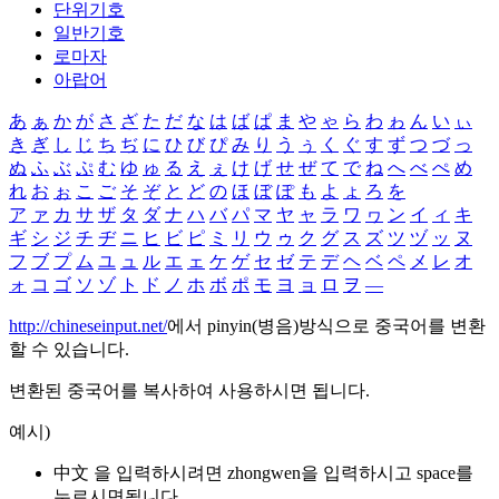
단위기호
일반기호
로마자
아랍어
あ
ぁ
か
が
さ
ざ
た
だ
な
は
ば
ぱ
ま
や
ゃ
ら
わ
ゎ
ん
い
ぃ
き
ぎ
し
じ
ち
ぢ
に
ひ
び
ぴ
み
り
う
ぅ
く
ぐ
す
ず
つ
づ
っ
ぬ
ふ
ぶ
ぷ
む
ゆ
ゅ
る
え
ぇ
け
げ
せ
ぜ
て
で
ね
へ
べ
ぺ
め
れ
お
ぉ
こ
ご
そ
ぞ
と
ど
の
ほ
ぼ
ぽ
も
よ
ょ
ろ
を
ア
ァ
カ
サ
ザ
タ
ダ
ナ
ハ
バ
パ
マ
ヤ
ャ
ラ
ワ
ヮ
ン
イ
ィ
キ
ギ
シ
ジ
チ
ヂ
ニ
ヒ
ビ
ピ
ミ
リ
ウ
ゥ
ク
グ
ス
ズ
ツ
ヅ
ッ
ヌ
フ
ブ
プ
ム
ユ
ュ
ル
エ
ェ
ケ
ゲ
セ
ゼ
テ
デ
ヘ
ベ
ペ
メ
レ
オ
ォ
コ
ゴ
ソ
ゾ
ト
ド
ノ
ホ
ボ
ポ
モ
ヨ
ョ
ロ
ヲ
―
http://chineseinput.net/
에서 pinyin(병음)방식으로 중국어를 변환
할 수 있습니다.
변환된 중국어를 복사하여 사용하시면 됩니다.
예시)
中文 을 입력하시려면
zhongwen
을 입력하시고 space를
누르시면됩니다.