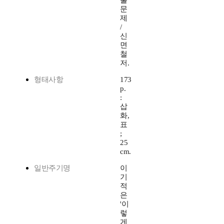
출
문
제
/
신
면
철
저.
형태사항
173
p.
:
삽
화,
표
;
25
cm.
일반주기명
이
기
적
은
'이
렇
게