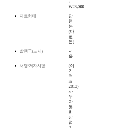
:
₩23,000
자료형태
단
행
본
(다
권
본)
발행국(도시)
서
울
서명/저자사항
(이
기
적
in
2013)
사
무
자
동
화
산
업
기