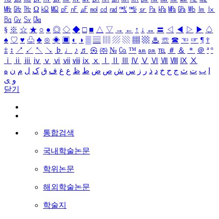
㎒
㎓
㎔
Ω
㏀
㏁
㎊
㎋
㎌
㏖
㏅
㎭
㎮
㎯
㏛
㎩
㎪
㎫
㎬
㏝
㏐
㏓
㏃
㏉
㏜
㏆
§
※
☆
★
○
●
◎
◇
◆
□
■
△
▽
→
←
↑
↓
↔
〓
◁
◀
▷
▶
♤
♠
♡
♥
♧
♣
⊙
◈
▣
◐
◑
▒
▤
▥
▨
▧
▦
▩
♨
☏
☎
☜
☞
¶
†
‡
↕
↗
↙
↖
↘
♭
♩
♪
♬
㉿
㈜
№
㏇
™
㏂
㏘
℡
＃
＆
＊
＠
ª
º
ⅰ
ⅱ
ⅲ
ⅳ
ⅴ
ⅵ
ⅶ
ⅷ
ⅸ
ⅹ
Ⅰ
Ⅱ
Ⅲ
Ⅳ
Ⅴ
Ⅵ
Ⅶ
Ⅷ
Ⅸ
Ⅹ
ا
ب
ت
ث
ج
ح
خ
د
ذ
ر
ز
س
ش
ص
ض
ط
ظ
ع
غ
ف
ق
ک
ل
م
ن
ه
و
ی
닫기
통합검색
국내학술논문
학위논문
해외학술논문
학술지