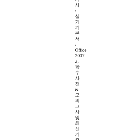
사
:
실
기
기
본
서
:
Office
2007.
2,
함
수
사
전
&
모
의
고
사
및
최
신
기