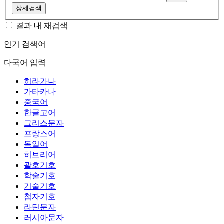
상세검색
결과 내 재검색
인기 검색어
다국어 입력
히라가나
가타카나
중국어
한글고어
그리스문자
프랑스어
독일어
히브리어
괄호기호
학술기호
기술기호
첨자기호
라틴문자
러시아문자