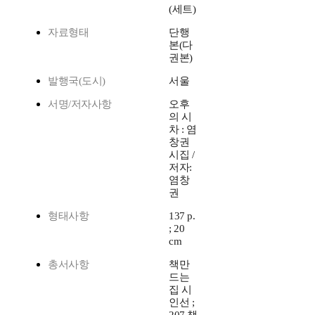
(세트)
자료형태
단행
본(다
권본)
발행국(도시)
서울
서명/저자사항
오후
의 시
차 : 염
창권
시집 /
저자:
염창
권
형태사항
137 p.
; 20
cm
총서사항
책만
드는
집 시
인선 ;