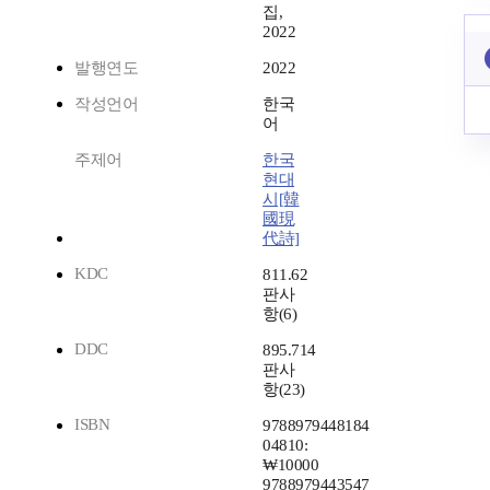
집,
2022
발행연도
2022
작성언어
한국
어
주제어
한국
현대
시[韓
國現
代詩]
KDC
811.62
판사
항(6)
DDC
895.714
판사
항(23)
ISBN
9788979448184
04810:
₩10000
9788979443547