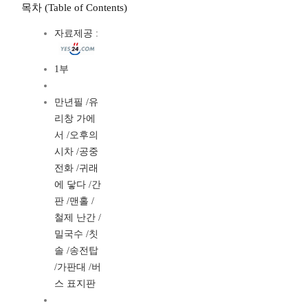
목차 (Table of Contents)
자료제공 :
1부
만년필 /유
리창 가에
서 /오후의
시차 /공중
전화 /귀래
에 닿다 /간
판 /맨홀 /
철제 난간 /
밀국수 /칫
솔 /송전탑
/가판대 /버
스 표지판