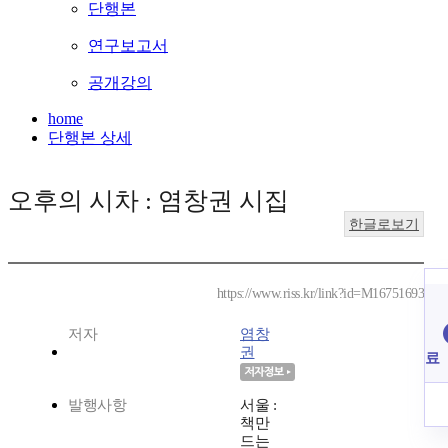
단행본
연구보고서
공개강의
home
단행본 상세
오후의 시차 : 염창권 시집
한글로보기
https://www.riss.kr/link?id=M16751693
저자
염창
권
료
발행사항
서울 :
책만
드는