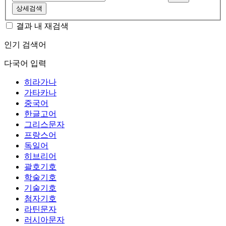
상세검색
결과 내 재검색
인기 검색어
다국어 입력
히라가나
가타카나
중국어
한글고어
그리스문자
프랑스어
독일어
히브리어
괄호기호
학술기호
기술기호
첨자기호
라틴문자
러시아문자