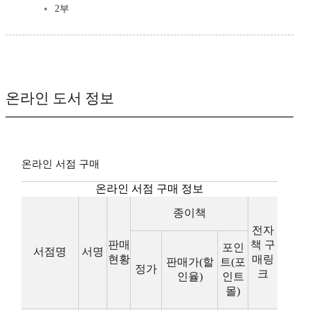
2부
온라인 도서 정보
온라인 서점 구매
온라인 서점 구매 정보
종이책
전자
판매
책 구
포인
서점명
서명
현황
매링
판매가(할
트(포
정가
크
인율)
인트
몰)