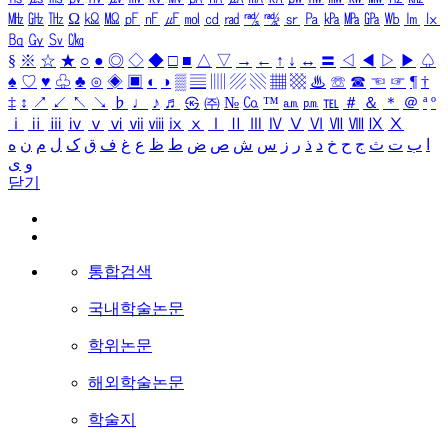
㎒
㎓
㎔
Ω
㏀
㏁
㎊
㎋
㎌
㏖
㏅
㎭
㎮
㎯
㏛
㎩
㎪
㎫
㎬
㏝
㏐
㏓
㏃
㏉
㏜
㏆
§
※
☆
★
○
●
◎
◇
◆
□
■
△
▽
→
←
↑
↓
↔
〓
◁
◀
▷
▶
♤
♠
♡
♥
♧
♣
⊙
◈
▣
◐
◑
▒
▤
▥
▨
▧
▦
▩
♨
☏
☎
☜
☞
¶
†
‡
↕
↗
↙
↖
↘
♭
♩
♪
♬
㉿
㈜
№
㏇
™
㏂
㏘
℡
＃
＆
＊
＠
ª
º
ⅰ
ⅱ
ⅲ
ⅳ
ⅴ
ⅵ
ⅶ
ⅷ
ⅸ
ⅹ
Ⅰ
Ⅱ
Ⅲ
Ⅳ
Ⅴ
Ⅵ
Ⅶ
Ⅷ
Ⅸ
Ⅹ
ا
ب
ت
ث
ج
ح
خ
د
ذ
ر
ز
س
ش
ص
ض
ط
ظ
ع
غ
ف
ق
ک
ل
م
ن
ه
و
ی
닫기
통합검색
국내학술논문
학위논문
해외학술논문
학술지