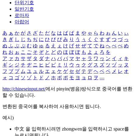
단위기호
일반기호
로마자
아랍어
あ
ぁ
か
が
さ
ざ
た
だ
な
は
ば
ぱ
ま
や
ゃ
ら
わ
ゎ
ん
い
ぃ
き
ぎ
し
じ
ち
ぢ
に
ひ
び
ぴ
み
り
う
ぅ
く
ぐ
す
ず
つ
づ
っ
ぬ
ふ
ぶ
ぷ
む
ゆ
ゅ
る
え
ぇ
け
げ
せ
ぜ
て
で
ね
へ
べ
ぺ
め
れ
お
ぉ
こ
ご
そ
ぞ
と
ど
の
ほ
ぼ
ぽ
も
よ
ょ
ろ
を
ア
ァ
カ
サ
ザ
タ
ダ
ナ
ハ
バ
パ
マ
ヤ
ャ
ラ
ワ
ヮ
ン
イ
ィ
キ
ギ
シ
ジ
チ
ヂ
ニ
ヒ
ビ
ピ
ミ
リ
ウ
ゥ
ク
グ
ス
ズ
ツ
ヅ
ッ
ヌ
フ
ブ
プ
ム
ユ
ュ
ル
エ
ェ
ケ
ゲ
セ
ゼ
テ
デ
ヘ
ベ
ペ
メ
レ
オ
ォ
コ
ゴ
ソ
ゾ
ト
ド
ノ
ホ
ボ
ポ
モ
ヨ
ョ
ロ
ヲ
―
http://chineseinput.net/
에서 pinyin(병음)방식으로 중국어를 변환
할 수 있습니다.
변환된 중국어를 복사하여 사용하시면 됩니다.
예시)
中文 을 입력하시려면
zhongwen
을 입력하시고 space를
누르시면됩니다.