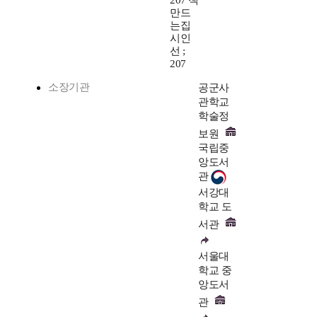
207 책
만드
는집
시인
선 ;
207
소장기관
공군사
관학교
학술정
보원
국립중
앙도서
관
서강대
학교 도
서관
서울대
학교 중
앙도서
관