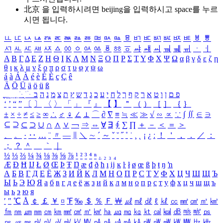
北京 을 입력하시려면
beijing
을 입력하시고 space를 누르
시면 됩니다.
ㅥ
ㅦ
ㅧ
ㅨ
ㅩ
ㅪ
ㅫ
ㅬ
ㅭ
ㅮ
ㅯ
ㅰ
ㅱ
ㅲ
ㅳ
ㅴ
ㅵ
ㅶ
ㅷ
ㅸ
ㅹ
ㅺ
ㅻ
ㅼ
ㅽ
ㅾ
ㅿ
ㆀ
ㆁ
ㆂ
ㆃ
ㆄ
ㆅ
ㆆ
ㆇ
ㆈ
ㆉ
ㆊ
ㆋ
ㆌ
ㆍ
ㆎ
Α
Β
Γ
Δ
Ε
Ζ
Η
Θ
Ι
Κ
Λ
Μ
Ν
Ξ
Ο
Π
Ρ
Σ
Τ
Υ
Φ
Χ
Ψ
Ω
α
β
γ
δ
ε
ζ
η
θ
ι
κ
λ
μ
ν
ξ
ο
π
ρ
σ
τ
υ
φ
χ
ψ
ω
á
à
Á
À
é
è
É
È
ç
Ç
ê
Ä
Ö
Ü
ä
ö
ü
ß
ְ
ֳ
ֲ
ֱ
ָ
ַ
ֵ
ֶ
ִ
ֹ
ּ
ֻ
ׂ
ׁ
ּ
ב
ה
נ
מ
צ
ת
ץ
ש
ד
ג
כ
ע
י
ח
ל
ך
ף
ק
ר
א
ט
ו
ן
ם
פ
‘
’
“
”
〔
〕
〈
〉
「
」
『
』
【
】
＂
（
）
［
］
｛
｝
±
×
÷
≠
≤
≥
∞
∴
♂
♀
∠
⊥
⌒
∂
∇
≡
≒
≪
≫
√
∽
∝
∵
∫
∬
∈
∋
⊆
⊇
⊂
⊃
∪
∩
∧
∨
￢
⇒
⇔
∀
∃
∮
∑
∏
＋
－
＜
＝
＞
、
。
·
‥
…
¨
〃
―
∥
＼
∼
´
～
ˇ
˘
˝
˚
˙
¸
˛
¡
¿
ː
！
＇
，
．
／
：
；
？
＾
＿
｀
｜
½
⅓
⅔
¼
¾
⅛
⅜
⅝
⅞
¹
²
³
⁴
ⁿ
₁
₂
₃
₄
Æ
Ð
Ħ
Ĳ
Ł
Ø
Œ
Þ
Ŧ
Ŋ
æ
đ
ð
ħ
ı
ĳ
ĸ
ŀ
ł
ø
œ
ß
þ
ŧ
ŋ
ŉ
А
Б
В
Г
Д
Е
Ё
Ж
З
И
Й
К
Л
М
Н
О
П
Р
С
Т
У
Ф
Х
Ц
Ч
Ш
Щ
Ъ
Ы
Ь
Э
Ю
Я
а
б
в
г
д
е
ё
ж
з
и
й
к
л
м
н
о
п
р
с
т
у
ф
х
ц
ч
ш
щ
ъ
ы
ь
э
ю
я
′
″
℃
Å
￠
￡
￥
¤
℉
‰
＄
％
Ｆ
￦
㎕
㎖
㎗
ℓ
㎘
㏄
㎣
㎤
㎥
㎦
㎙
㎚
㎛
㎜
㎝
㎞
㎟
㎠
㎡
㎢
㏊
㎍
㎎
㎏
㏏
㎈
㎉
㏈
㎧
㎨
㎰
㎱
㎲
㎳
㎴
㎵
㎶
㎷
㎸
㎹
㎀
㎁
㎂
㎃
㎄
㎺
㎻
㎽
㎾
㎿
㎐
㎑