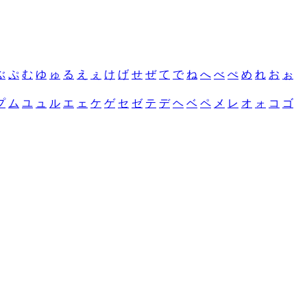
ぶ
ぷ
む
ゆ
ゅ
る
え
ぇ
け
げ
せ
ぜ
て
で
ね
へ
べ
ぺ
め
れ
お
ぉ
プ
ム
ユ
ュ
ル
エ
ェ
ケ
ゲ
セ
ゼ
テ
デ
ヘ
ベ
ペ
メ
レ
オ
ォ
コ
ゴ