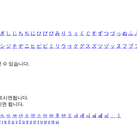
ぎ
し
じ
ち
ぢ
に
ひ
び
ぴ
み
り
う
ぅ
く
ぐ
す
ず
つ
づ
っ
ぬ
ふ
シ
ジ
チ
ヂ
ニ
ヒ
ビ
ピ
ミ
リ
ウ
ゥ
ク
グ
ス
ズ
ツ
ヅ
ッ
ヌ
フ
ブ
할 수 있습니다.
누르시면됩니다.
시면 됩니다.
ㅻ
ㅼ
ㅽ
ㅾ
ㅿ
ㆀ
ㆁ
ㆂ
ㆃ
ㆄ
ㆅ
ㆆ
ㆇ
ㆈ
ㆉ
ㆊ
ㆋ
ㆌ
ㆍ
ㆎ
θ
ι
κ
λ
μ
ν
ξ
ο
π
ρ
σ
τ
υ
φ
χ
ψ
ω