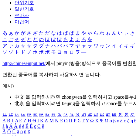
단위기호
일반기호
로마자
아랍어
あ
ぁ
か
が
さ
ざ
た
だ
な
は
ば
ぱ
ま
や
ゃ
ら
わ
ゎ
ん
い
ぃ
き
こ
ご
そ
ぞ
と
ど
の
ほ
ぼ
ぽ
も
よ
ょ
ろ
を
ア
ァ
カ
サ
ザ
タ
ダ
ナ
ハ
バ
パ
マ
ヤ
ャ
ラ
ワ
ヮ
ン
イ
ィ
キ
ギ
ソ
ゾ
ト
ド
ノ
ホ
ボ
ポ
モ
ヨ
ョ
ロ
ヲ
―
http://chineseinput.net/
에서 pinyin(병음)방식으로 중국어를 변환
변환된 중국어를 복사하여 사용하시면 됩니다.
예시)
中文 을 입력하시려면
zhongwen
을 입력하시고 space를
北京 을 입력하시려면
beijing
을 입력하시고 space를 누르
ㅥ
ㅦ
ㅧ
ㅨ
ㅩ
ㅪ
ㅫ
ㅬ
ㅭ
ㅮ
ㅯ
ㅰ
ㅱ
ㅲ
ㅳ
ㅴ
ㅵ
ㅶ
ㅷ
ㅸ
ㅹ
ㅺ
Α
Β
Γ
Δ
Ε
Ζ
Η
Θ
Ι
Κ
Λ
Μ
Ν
Ξ
Ο
Π
Ρ
Σ
Τ
Υ
Φ
Χ
Ψ
Ω
α
β
γ
δ
ε
ζ
η
á
à
Á
À
é
è
É
È
ç
Ç
ê
Ä
Ö
Ü
ä
ö
ü
ß