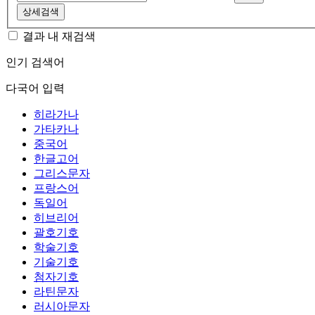
상세검색
결과 내 재검색
인기 검색어
다국어 입력
히라가나
가타카나
중국어
한글고어
그리스문자
프랑스어
독일어
히브리어
괄호기호
학술기호
기술기호
첨자기호
라틴문자
러시아문자