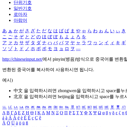
단위기호
일반기호
로마자
아랍어
あ
ぁ
か
が
さ
ざ
た
だ
な
は
ば
ぱ
ま
や
ゃ
ら
わ
ゎ
ん
い
ぃ
き
こ
ご
そ
ぞ
と
ど
の
ほ
ぼ
ぽ
も
よ
ょ
ろ
を
ア
ァ
カ
サ
ザ
タ
ダ
ナ
ハ
バ
パ
マ
ヤ
ャ
ラ
ワ
ヮ
ン
イ
ィ
キ
ギ
ソ
ゾ
ト
ド
ノ
ホ
ボ
ポ
モ
ヨ
ョ
ロ
ヲ
―
http://chineseinput.net/
에서 pinyin(병음)방식으로 중국어를 변환
변환된 중국어를 복사하여 사용하시면 됩니다.
예시)
中文 을 입력하시려면
zhongwen
을 입력하시고 space를
北京 을 입력하시려면
beijing
을 입력하시고 space를 누르
ㅥ
ㅦ
ㅧ
ㅨ
ㅩ
ㅪ
ㅫ
ㅬ
ㅭ
ㅮ
ㅯ
ㅰ
ㅱ
ㅲ
ㅳ
ㅴ
ㅵ
ㅶ
ㅷ
ㅸ
ㅹ
ㅺ
Α
Β
Γ
Δ
Ε
Ζ
Η
Θ
Ι
Κ
Λ
Μ
Ν
Ξ
Ο
Π
Ρ
Σ
Τ
Υ
Φ
Χ
Ψ
Ω
α
β
γ
δ
ε
ζ
η
á
à
Á
À
é
è
É
È
ç
Ç
ê
Ä
Ö
Ü
ä
ö
ü
ß