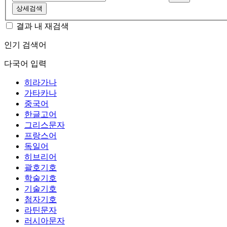
상세검색
결과 내 재검색
인기 검색어
다국어 입력
히라가나
가타카나
중국어
한글고어
그리스문자
프랑스어
독일어
히브리어
괄호기호
학술기호
기술기호
첨자기호
라틴문자
러시아문자