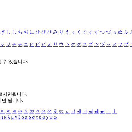
ぎ
し
じ
ち
ぢ
に
ひ
び
ぴ
み
り
う
ぅ
く
ぐ
す
ず
つ
づ
っ
ぬ
ふ
シ
ジ
チ
ヂ
ニ
ヒ
ビ
ピ
ミ
リ
ウ
ゥ
ク
グ
ス
ズ
ツ
ヅ
ッ
ヌ
フ
ブ
할 수 있습니다.
누르시면됩니다.
시면 됩니다.
ㅻ
ㅼ
ㅽ
ㅾ
ㅿ
ㆀ
ㆁ
ㆂ
ㆃ
ㆄ
ㆅ
ㆆ
ㆇ
ㆈ
ㆉ
ㆊ
ㆋ
ㆌ
ㆍ
ㆎ
θ
ι
κ
λ
μ
ν
ξ
ο
π
ρ
σ
τ
υ
φ
χ
ψ
ω