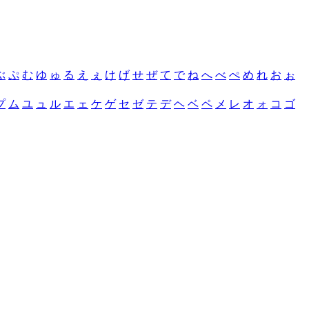
ぶ
ぷ
む
ゆ
ゅ
る
え
ぇ
け
げ
せ
ぜ
て
で
ね
へ
べ
ぺ
め
れ
お
ぉ
プ
ム
ユ
ュ
ル
エ
ェ
ケ
ゲ
セ
ゼ
テ
デ
ヘ
ベ
ペ
メ
レ
オ
ォ
コ
ゴ