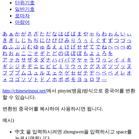
단위기호
일반기호
로마자
아랍어
あ
ぁ
か
が
さ
ざ
た
だ
な
は
ば
ぱ
ま
や
ゃ
ら
わ
ゎ
ん
い
ぃ
き
ぎ
し
じ
ち
ぢ
に
ひ
び
ぴ
み
り
う
ぅ
く
ぐ
す
ず
つ
づ
っ
ぬ
ふ
ぶ
ぷ
む
ゆ
ゅ
る
え
ぇ
け
げ
せ
ぜ
て
で
ね
へ
べ
ぺ
め
れ
お
ぉ
こ
ご
そ
ぞ
と
ど
の
ほ
ぼ
ぽ
も
よ
ょ
ろ
を
ア
ァ
カ
サ
ザ
タ
ダ
ナ
ハ
バ
パ
マ
ヤ
ャ
ラ
ワ
ヮ
ン
イ
ィ
キ
ギ
シ
ジ
チ
ヂ
ニ
ヒ
ビ
ピ
ミ
リ
ウ
ゥ
ク
グ
ス
ズ
ツ
ヅ
ッ
ヌ
フ
ブ
プ
ム
ユ
ュ
ル
エ
ェ
ケ
ゲ
セ
ゼ
テ
デ
ヘ
ベ
ペ
メ
レ
オ
ォ
コ
ゴ
ソ
ゾ
ト
ド
ノ
ホ
ボ
ポ
モ
ヨ
ョ
ロ
ヲ
―
http://chineseinput.net/
에서 pinyin(병음)방식으로 중국어를 변환
할 수 있습니다.
변환된 중국어를 복사하여 사용하시면 됩니다.
예시)
中文 을 입력하시려면
zhongwen
을 입력하시고 space를
누르시면됩니다.