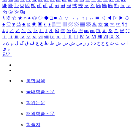
㎒
㎓
㎔
Ω
㏀
㏁
㎊
㎋
㎌
㏖
㏅
㎭
㎮
㎯
㏛
㎩
㎪
㎫
㎬
㏝
㏐
㏓
㏃
㏉
㏜
㏆
§
※
☆
★
○
●
◎
◇
◆
□
■
△
▽
→
←
↑
↓
↔
〓
◁
◀
▷
▶
♤
♠
♡
♥
♧
♣
⊙
◈
▣
◐
◑
▒
▤
▥
▨
▧
▦
▩
♨
☏
☎
☜
☞
¶
†
‡
↕
↗
↙
↖
↘
♭
♩
♪
♬
㉿
㈜
№
㏇
™
㏂
㏘
℡
＃
＆
＊
＠
ª
º
ⅰ
ⅱ
ⅲ
ⅳ
ⅴ
ⅵ
ⅶ
ⅷ
ⅸ
ⅹ
Ⅰ
Ⅱ
Ⅲ
Ⅳ
Ⅴ
Ⅵ
Ⅶ
Ⅷ
Ⅸ
Ⅹ
ا
ب
ت
ث
ج
ح
خ
د
ذ
ر
ز
س
ش
ص
ض
ط
ظ
ع
غ
ف
ق
ک
ل
م
ن
ه
و
ی
닫기
통합검색
국내학술논문
학위논문
해외학술논문
학술지