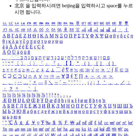
北京 을 입력하시려면
beijing
을 입력하시고 space를 누르
시면 됩니다.
ㅥ
ㅦ
ㅧ
ㅨ
ㅩ
ㅪ
ㅫ
ㅬ
ㅭ
ㅮ
ㅯ
ㅰ
ㅱ
ㅲ
ㅳ
ㅴ
ㅵ
ㅶ
ㅷ
ㅸ
ㅹ
ㅺ
ㅻ
ㅼ
ㅽ
ㅾ
ㅿ
ㆀ
ㆁ
ㆂ
ㆃ
ㆄ
ㆅ
ㆆ
ㆇ
ㆈ
ㆉ
ㆊ
ㆋ
ㆌ
ㆍ
ㆎ
Α
Β
Γ
Δ
Ε
Ζ
Η
Θ
Ι
Κ
Λ
Μ
Ν
Ξ
Ο
Π
Ρ
Σ
Τ
Υ
Φ
Χ
Ψ
Ω
α
β
γ
δ
ε
ζ
η
θ
ι
κ
λ
μ
ν
ξ
ο
π
ρ
σ
τ
υ
φ
χ
ψ
ω
á
à
Á
À
é
è
É
È
ç
Ç
ê
Ä
Ö
Ü
ä
ö
ü
ß
ְ
ֳ
ֲ
ֱ
ָ
ַ
ֵ
ֶ
ִ
ֹ
ּ
ֻ
ׂ
ׁ
ּ
ב
ה
נ
מ
צ
ת
ץ
ש
ד
ג
כ
ע
י
ח
ל
ך
ף
ק
ר
א
ט
ו
ן
ם
פ
‘
’
“
”
〔
〕
〈
〉
「
」
『
』
【
】
＂
（
）
［
］
｛
｝
±
×
÷
≠
≤
≥
∞
∴
♂
♀
∠
⊥
⌒
∂
∇
≡
≒
≪
≫
√
∽
∝
∵
∫
∬
∈
∋
⊆
⊇
⊂
⊃
∪
∩
∧
∨
￢
⇒
⇔
∀
∃
∮
∑
∏
＋
－
＜
＝
＞
、
。
·
‥
…
¨
〃
―
∥
＼
∼
´
～
ˇ
˘
˝
˚
˙
¸
˛
¡
¿
ː
！
＇
，
．
／
：
；
？
＾
＿
｀
｜
½
⅓
⅔
¼
¾
⅛
⅜
⅝
⅞
¹
²
³
⁴
ⁿ
₁
₂
₃
₄
Æ
Ð
Ħ
Ĳ
Ł
Ø
Œ
Þ
Ŧ
Ŋ
æ
đ
ð
ħ
ı
ĳ
ĸ
ŀ
ł
ø
œ
ß
þ
ŧ
ŋ
ŉ
А
Б
В
Г
Д
Е
Ё
Ж
З
И
Й
К
Л
М
Н
О
П
Р
С
Т
У
Ф
Х
Ц
Ч
Ш
Щ
Ъ
Ы
Ь
Э
Ю
Я
а
б
в
г
д
е
ё
ж
з
и
й
к
л
м
н
о
п
р
с
т
у
ф
х
ц
ч
ш
щ
ъ
ы
ь
э
ю
я
′
″
℃
Å
￠
￡
￥
¤
℉
‰
＄
％
Ｆ
￦
㎕
㎖
㎗
ℓ
㎘
㏄
㎣
㎤
㎥
㎦
㎙
㎚
㎛
㎜
㎝
㎞
㎟
㎠
㎡
㎢
㏊
㎍
㎎
㎏
㏏
㎈
㎉
㏈
㎧
㎨
㎰
㎱
㎲
㎳
㎴
㎵
㎶
㎷
㎸
㎹
㎀
㎁
㎂
㎃
㎄
㎺
㎻
㎽
㎾
㎿
㎐
㎑