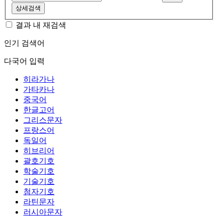
상세검색
결과 내 재검색
인기 검색어
다국어 입력
히라가나
가타카나
중국어
한글고어
그리스문자
프랑스어
독일어
히브리어
괄호기호
학술기호
기술기호
첨자기호
라틴문자
러시아문자