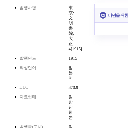
발행사항
東
京:
나만을 위한
文
明
書
院,
大
正
4[1915]
발행연도
1915
작성언어
일
본
어
DDC
370.9
자료형태
일
반
단
행
본
발행국(도시)
일