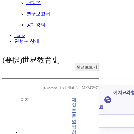
단행본
연구보고서
공개강의
home
단행본 상세
(要提)世界敎育史
한글로보기
https://www.riss.kr/link?id=M7343537
이 자료와 함
저자
대
일
료
본
문
명
협
회