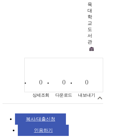
육
대
학
교
도
서
관
0
0
0
상세조회
다운로드
내보내기
복사/대출신청
인용하기