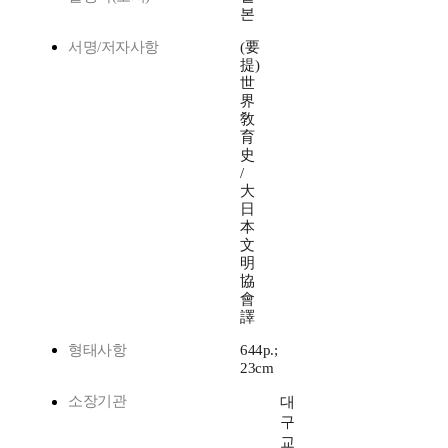
본
서명/저자사항
(要
提)
世
界
敎
育
史
/
大
日
本
文
明
協
會
譯
형태사항
644p.;
23cm
소장기관
대
구
교