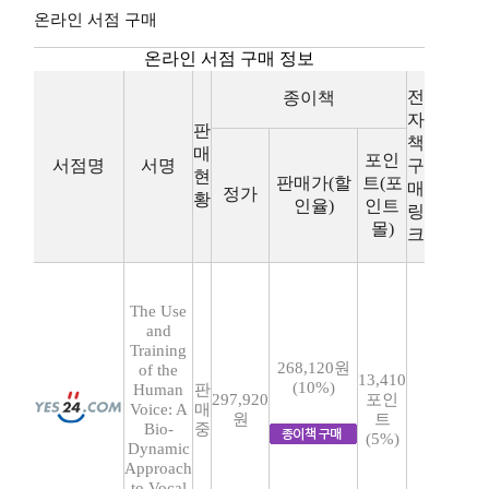
온라인 서점 구매
온라인 서점 구매 정보
전
종이책
자
판
책
매
포인
서점명
서명
구
현
판매가(할
트(포
매
정가
황
인율)
인트
링
몰)
크
The Use
and
Training
268,120원
of the
13,410
(10%)
Human
판
297,920
포인
Voice: A
매
원
트
Bio-
중
(5%)
Dynamic
Approach
to Vocal