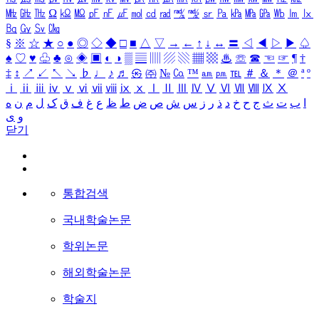
㎒
㎓
㎔
Ω
㏀
㏁
㎊
㎋
㎌
㏖
㏅
㎭
㎮
㎯
㏛
㎩
㎪
㎫
㎬
㏝
㏐
㏓
㏃
㏉
㏜
㏆
§
※
☆
★
○
●
◎
◇
◆
□
■
△
▽
→
←
↑
↓
↔
〓
◁
◀
▷
▶
♤
♠
♡
♥
♧
♣
⊙
◈
▣
◐
◑
▒
▤
▥
▨
▧
▦
▩
♨
☏
☎
☜
☞
¶
†
‡
↕
↗
↙
↖
↘
♭
♩
♪
♬
㉿
㈜
№
㏇
™
㏂
㏘
℡
＃
＆
＊
＠
ª
º
ⅰ
ⅱ
ⅲ
ⅳ
ⅴ
ⅵ
ⅶ
ⅷ
ⅸ
ⅹ
Ⅰ
Ⅱ
Ⅲ
Ⅳ
Ⅴ
Ⅵ
Ⅶ
Ⅷ
Ⅸ
Ⅹ
ا
ب
ت
ث
ج
ح
خ
د
ذ
ر
ز
س
ش
ص
ض
ط
ظ
ع
غ
ف
ق
ک
ل
م
ن
ه
و
ی
닫기
통합검색
국내학술논문
학위논문
해외학술논문
학술지