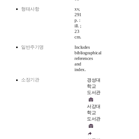
형태사항
xv,
291
p. :
ill. ;
23
cm.
일반주기명
Includes
bibliographical
references
and
index.
소장기관
경성대
학교
도서관
서강대
학교
도서관