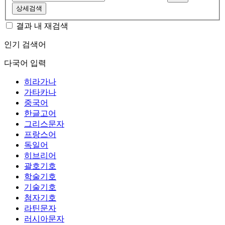
상세검색
결과 내 재검색
인기 검색어
다국어 입력
히라가나
가타카나
중국어
한글고어
그리스문자
프랑스어
독일어
히브리어
괄호기호
학술기호
기술기호
첨자기호
라틴문자
러시아문자