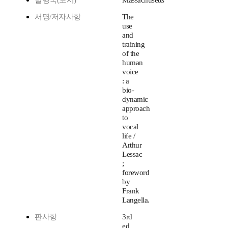
발행국(도시)
Massachusetts
서명/저자사항
The
use
and
training
of the
human
voice
: a
bio-
dynamic
approach
to
vocal
life /
Arthur
Lessac
;
foreword
by
Frank
Langella.
판사항
3rd
ed