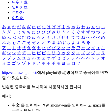
단위기호
일반기호
로마자
아랍어
あ
ぁ
か
が
さ
ざ
た
だ
な
は
ば
ぱ
ま
や
ゃ
ら
わ
ゎ
ん
い
ぃ
き
ぎ
し
じ
ち
ぢ
に
ひ
び
ぴ
み
り
う
ぅ
く
ぐ
す
ず
つ
づ
っ
ぬ
ふ
ぶ
ぷ
む
ゆ
ゅ
る
え
ぇ
け
げ
せ
ぜ
て
で
ね
へ
べ
ぺ
め
れ
お
ぉ
こ
ご
そ
ぞ
と
ど
の
ほ
ぼ
ぽ
も
よ
ょ
ろ
を
ア
ァ
カ
サ
ザ
タ
ダ
ナ
ハ
バ
パ
マ
ヤ
ャ
ラ
ワ
ヮ
ン
イ
ィ
キ
ギ
シ
ジ
チ
ヂ
ニ
ヒ
ビ
ピ
ミ
リ
ウ
ゥ
ク
グ
ス
ズ
ツ
ヅ
ッ
ヌ
フ
ブ
プ
ム
ユ
ュ
ル
エ
ェ
ケ
ゲ
セ
ゼ
テ
デ
ヘ
ベ
ペ
メ
レ
オ
ォ
コ
ゴ
ソ
ゾ
ト
ド
ノ
ホ
ボ
ポ
モ
ヨ
ョ
ロ
ヲ
―
http://chineseinput.net/
에서 pinyin(병음)방식으로 중국어를 변환
할 수 있습니다.
변환된 중국어를 복사하여 사용하시면 됩니다.
예시)
中文 을 입력하시려면
zhongwen
을 입력하시고 space를
누르시면됩니다.