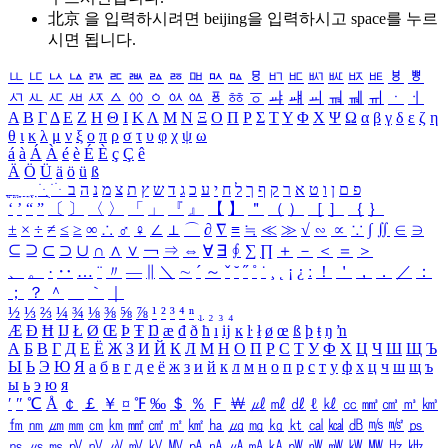
北京 을 입력하시려면
beijing
을 입력하시고 space를 누르
시면 됩니다.
ㅥ
ㅦ
ㅧ
ㅨ
ㅩ
ㅪ
ㅫ
ㅬ
ㅭ
ㅮ
ㅯ
ㅰ
ㅱ
ㅲ
ㅳ
ㅴ
ㅵ
ㅶ
ㅷ
ㅸ
ㅹ
ㅺ
ㅻ
ㅼ
ㅽ
ㅾ
ㅿ
ㆀ
ㆁ
ㆂ
ㆃ
ㆄ
ㆅ
ㆆ
ㆇ
ㆈ
ㆉ
ㆊ
ㆋ
ㆌ
ㆍ
ㆎ
Α
Β
Γ
Δ
Ε
Ζ
Η
Θ
Ι
Κ
Λ
Μ
Ν
Ξ
Ο
Π
Ρ
Σ
Τ
Υ
Φ
Χ
Ψ
Ω
α
β
γ
δ
ε
ζ
η
θ
ι
κ
λ
μ
ν
ξ
ο
π
ρ
σ
τ
υ
φ
χ
ψ
ω
á
à
Á
À
é
è
É
È
ç
Ç
ê
Ä
Ö
Ü
ä
ö
ü
ß
ְ
ֳ
ֲ
ֱ
ָ
ַ
ֵ
ֶ
ִ
ֹ
ּ
ֻ
ׂ
ׁ
ּ
ב
ה
נ
מ
צ
ת
ץ
ש
ד
ג
כ
ע
י
ח
ל
ך
ף
ק
ר
א
ט
ו
ן
ם
פ
‘
’
“
”
〔
〕
〈
〉
「
」
『
』
【
】
＂
（
）
［
］
｛
｝
±
×
÷
≠
≤
≥
∞
∴
♂
♀
∠
⊥
⌒
∂
∇
≡
≒
≪
≫
√
∽
∝
∵
∫
∬
∈
∋
⊆
⊇
⊂
⊃
∪
∩
∧
∨
￢
⇒
⇔
∀
∃
∮
∑
∏
＋
－
＜
＝
＞
、
。
·
‥
…
¨
〃
―
∥
＼
∼
´
～
ˇ
˘
˝
˚
˙
¸
˛
¡
¿
ː
！
＇
，
．
／
：
；
？
＾
＿
｀
｜
½
⅓
⅔
¼
¾
⅛
⅜
⅝
⅞
¹
²
³
⁴
ⁿ
₁
₂
₃
₄
Æ
Ð
Ħ
Ĳ
Ł
Ø
Œ
Þ
Ŧ
Ŋ
æ
đ
ð
ħ
ı
ĳ
ĸ
ŀ
ł
ø
œ
ß
þ
ŧ
ŋ
ŉ
А
Б
В
Г
Д
Е
Ё
Ж
З
И
Й
К
Л
М
Н
О
П
Р
С
Т
У
Ф
Х
Ц
Ч
Ш
Щ
Ъ
Ы
Ь
Э
Ю
Я
а
б
в
г
д
е
ё
ж
з
и
й
к
л
м
н
о
п
р
с
т
у
ф
х
ц
ч
ш
щ
ъ
ы
ь
э
ю
я
′
″
℃
Å
￠
￡
￥
¤
℉
‰
＄
％
Ｆ
￦
㎕
㎖
㎗
ℓ
㎘
㏄
㎣
㎤
㎥
㎦
㎙
㎚
㎛
㎜
㎝
㎞
㎟
㎠
㎡
㎢
㏊
㎍
㎎
㎏
㏏
㎈
㎉
㏈
㎧
㎨
㎰
㎱
㎲
㎳
㎴
㎵
㎶
㎷
㎸
㎹
㎀
㎁
㎂
㎃
㎄
㎺
㎻
㎽
㎾
㎿
㎐
㎑