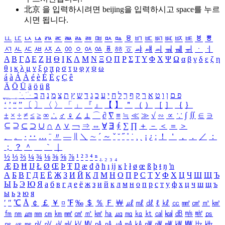
北京 을 입력하시려면
beijing
을 입력하시고 space를 누르
시면 됩니다.
ㅥ
ㅦ
ㅧ
ㅨ
ㅩ
ㅪ
ㅫ
ㅬ
ㅭ
ㅮ
ㅯ
ㅰ
ㅱ
ㅲ
ㅳ
ㅴ
ㅵ
ㅶ
ㅷ
ㅸ
ㅹ
ㅺ
ㅻ
ㅼ
ㅽ
ㅾ
ㅿ
ㆀ
ㆁ
ㆂ
ㆃ
ㆄ
ㆅ
ㆆ
ㆇ
ㆈ
ㆉ
ㆊ
ㆋ
ㆌ
ㆍ
ㆎ
Α
Β
Γ
Δ
Ε
Ζ
Η
Θ
Ι
Κ
Λ
Μ
Ν
Ξ
Ο
Π
Ρ
Σ
Τ
Υ
Φ
Χ
Ψ
Ω
α
β
γ
δ
ε
ζ
η
θ
ι
κ
λ
μ
ν
ξ
ο
π
ρ
σ
τ
υ
φ
χ
ψ
ω
á
à
Á
À
é
è
É
È
ç
Ç
ê
Ä
Ö
Ü
ä
ö
ü
ß
ְ
ֳ
ֲ
ֱ
ָ
ַ
ֵ
ֶ
ִ
ֹ
ּ
ֻ
ׂ
ׁ
ּ
ב
ה
נ
מ
צ
ת
ץ
ש
ד
ג
כ
ע
י
ח
ל
ך
ף
ק
ר
א
ט
ו
ן
ם
פ
‘
’
“
”
〔
〕
〈
〉
「
」
『
』
【
】
＂
（
）
［
］
｛
｝
±
×
÷
≠
≤
≥
∞
∴
♂
♀
∠
⊥
⌒
∂
∇
≡
≒
≪
≫
√
∽
∝
∵
∫
∬
∈
∋
⊆
⊇
⊂
⊃
∪
∩
∧
∨
￢
⇒
⇔
∀
∃
∮
∑
∏
＋
－
＜
＝
＞
、
。
·
‥
…
¨
〃
―
∥
＼
∼
´
～
ˇ
˘
˝
˚
˙
¸
˛
¡
¿
ː
！
＇
，
．
／
：
；
？
＾
＿
｀
｜
½
⅓
⅔
¼
¾
⅛
⅜
⅝
⅞
¹
²
³
⁴
ⁿ
₁
₂
₃
₄
Æ
Ð
Ħ
Ĳ
Ł
Ø
Œ
Þ
Ŧ
Ŋ
æ
đ
ð
ħ
ı
ĳ
ĸ
ŀ
ł
ø
œ
ß
þ
ŧ
ŋ
ŉ
А
Б
В
Г
Д
Е
Ё
Ж
З
И
Й
К
Л
М
Н
О
П
Р
С
Т
У
Ф
Х
Ц
Ч
Ш
Щ
Ъ
Ы
Ь
Э
Ю
Я
а
б
в
г
д
е
ё
ж
з
и
й
к
л
м
н
о
п
р
с
т
у
ф
х
ц
ч
ш
щ
ъ
ы
ь
э
ю
я
′
″
℃
Å
￠
￡
￥
¤
℉
‰
＄
％
Ｆ
￦
㎕
㎖
㎗
ℓ
㎘
㏄
㎣
㎤
㎥
㎦
㎙
㎚
㎛
㎜
㎝
㎞
㎟
㎠
㎡
㎢
㏊
㎍
㎎
㎏
㏏
㎈
㎉
㏈
㎧
㎨
㎰
㎱
㎲
㎳
㎴
㎵
㎶
㎷
㎸
㎹
㎀
㎁
㎂
㎃
㎄
㎺
㎻
㎽
㎾
㎿
㎐
㎑