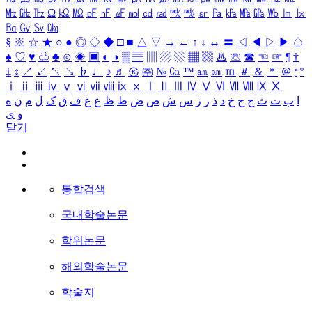
㎒
㎓
㎔
Ω
㏀
㏁
㎊
㎋
㎌
㏖
㏅
㎭
㎮
㎯
㏛
㎩
㎪
㎫
㎬
㏝
㏐
㏓
㏃
㏉
㏜
㏆
§
※
☆
★
○
●
◎
◇
◆
□
■
△
▽
→
←
↑
↓
↔
〓
◁
◀
▷
▶
♤
♠
♡
♥
♧
♣
⊙
◈
▣
◐
◑
▒
▤
▥
▨
▧
▦
▩
♨
☏
☎
☜
☞
¶
†
‡
↕
↗
↙
↖
↘
♭
♩
♪
♬
㉿
㈜
№
㏇
™
㏂
㏘
℡
＃
＆
＊
＠
ª
º
ⅰ
ⅱ
ⅲ
ⅳ
ⅴ
ⅵ
ⅶ
ⅷ
ⅸ
ⅹ
Ⅰ
Ⅱ
Ⅲ
Ⅳ
Ⅴ
Ⅵ
Ⅶ
Ⅷ
Ⅸ
Ⅹ
ا
ب
ت
ث
ج
ح
خ
د
ذ
ر
ز
س
ش
ص
ض
ط
ظ
ع
غ
ف
ق
ک
ل
م
ن
ه
و
ی
닫기
통합검색
국내학술논문
학위논문
해외학술논문
학술지