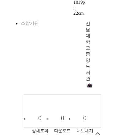
1019p
;
22cm.
소장기관
전
남
대
학
교
중
앙
도
서
관
0
0
0
상세조회
다운로드
내보내기