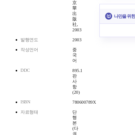
京
華
出
나만을 위한
版
社,
2003
발행연도
2003
작성언어
중
국
어
DDC
895.1
판
사
항
(20)
ISBN
780600789X
자료형태
단
행
본
(다
권