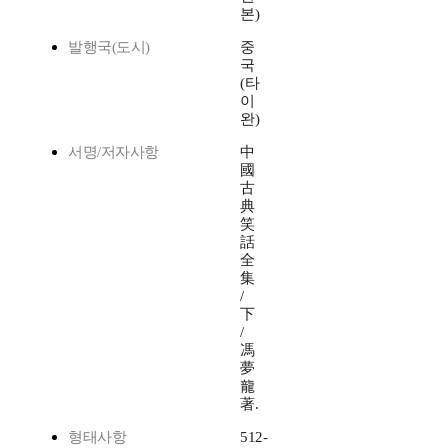
본)
발행국(도시)
중
국
(타
이
완)
서명/저자사항
中
國
古
典
笑
話
全
集
/
下
/
馮
夢
龍
著.
형태사항
512-