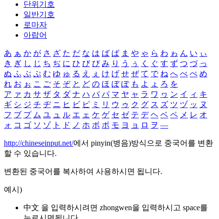
단위기호
일반기호
로마자
아랍어
あ
ぁ
か
が
さ
ざ
た
だ
な
は
ば
ぱ
ま
や
ゃ
ら
わ
ゎ
ん
い
ぃ
き
ぎ
し
じ
ち
ぢ
に
ひ
び
ぴ
み
り
う
ぅ
く
ぐ
す
ず
つ
づ
っ
ぬ
ふ
ぶ
ぷ
む
ゆ
ゅ
る
え
ぇ
け
げ
せ
ぜ
て
で
ね
へ
べ
ぺ
め
れ
お
ぉ
こ
ご
そ
ぞ
と
ど
の
ほ
ぼ
ぽ
も
よ
ょ
ろ
を
ア
ァ
カ
サ
ザ
タ
ダ
ナ
ハ
バ
パ
マ
ヤ
ャ
ラ
ワ
ヮ
ン
イ
ィ
キ
ギ
シ
ジ
チ
ヂ
ニ
ヒ
ビ
ピ
ミ
リ
ウ
ゥ
ク
グ
ス
ズ
ツ
ヅ
ッ
ヌ
フ
ブ
プ
ム
ユ
ュ
ル
エ
ェ
ケ
ゲ
セ
ゼ
テ
デ
ヘ
ベ
ペ
メ
レ
オ
ォ
コ
ゴ
ソ
ゾ
ト
ド
ノ
ホ
ボ
ポ
モ
ヨ
ョ
ロ
ヲ
―
http://chineseinput.net/
에서 pinyin(병음)방식으로 중국어를 변환
할 수 있습니다.
변환된 중국어를 복사하여 사용하시면 됩니다.
예시)
中文 을 입력하시려면
zhongwen
을 입력하시고 space를
누르시면됩니다.