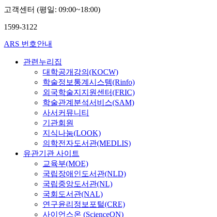
고객센터 (평일: 09:00~18:00)
1599-3122
ARS 번호안내
관련누리집
대학공개강의(KOCW)
학술정보통계시스템(Rinfo)
외국학술지지원센터(FRIC)
학술관계분석서비스(SAM)
사서커뮤니티
기관회원
지식나눔(LOOK)
의학전자도서관(MEDLIS)
유관기관 사이트
교육부(MOE)
국립장애인도서관(NLD)
국립중앙도서관(NL)
국회도서관(NAL)
연구윤리정보포털(CRE)
사이언스온 (ScienceON)