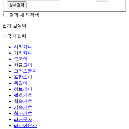
상세검색
결과 내 재검색
인기 검색어
다국어 입력
히라가나
가타카나
중국어
한글고어
그리스문자
프랑스어
독일어
히브리어
괄호기호
학술기호
기술기호
첨자기호
라틴문자
러시아문자