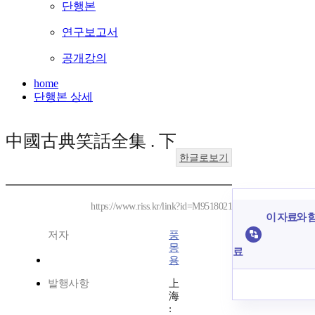
단행본
연구보고서
공개강의
home
단행본 상세
中國古典笑話全集 . 下
한글로보기
https://www.riss.kr/link?id=M9518021
이 자료와 함
저자
풍
몽
료
용
발행사항
上
海
: