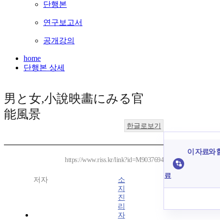
단행본
연구보고서
공개강의
home
단행본 상세
男と女,小說映畵にみる官
能風景
한글로보기
이 자료와 함
https://www.riss.kr/link?id=M9037694
료
저자
소
지
진
리
자