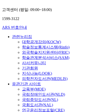
고객센터 (평일: 09:00~18:00)
1599-3122
ARS 번호안내
관련누리집
대학공개강의(KOCW)
학술정보통계시스템(Rinfo)
외국학술지지원센터(FRIC)
학술관계분석서비스(SAM)
사서커뮤니티
기관회원
지식나눔(LOOK)
의학전자도서관(MEDLIS)
유관기관 사이트
교육부(MOE)
국립장애인도서관(NLD)
국립중앙도서관(NL)
국회도서관(NAL)
연구윤리정보포털(CRE)