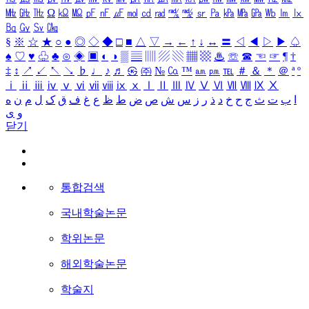
㎒
㎓
㎔
Ω
㏀
㏁
㎊
㎋
㎌
㏖
㏅
㎭
㎮
㎯
㏛
㎩
㎪
㎫
㎬
㏝
㏐
㏓
㏃
㏉
㏜
㏆
§
※
☆
★
○
●
◎
◇
◆
□
■
△
▽
→
←
↑
↓
↔
〓
◁
◀
▷
▶
♤
♠
♡
♥
♧
♣
⊙
◈
▣
◐
◑
▒
▤
▥
▨
▧
▦
▩
♨
☏
☎
☜
☞
¶
†
‡
↕
↗
↙
↖
↘
♭
♩
♪
♬
㉿
㈜
№
㏇
™
㏂
㏘
℡
＃
＆
＊
＠
ª
º
ⅰ
ⅱ
ⅲ
ⅳ
ⅴ
ⅵ
ⅶ
ⅷ
ⅸ
ⅹ
Ⅰ
Ⅱ
Ⅲ
Ⅳ
Ⅴ
Ⅵ
Ⅶ
Ⅷ
Ⅸ
Ⅹ
ا
ب
ت
ث
ج
ح
خ
د
ذ
ر
ز
س
ش
ص
ض
ط
ظ
ع
غ
ف
ق
ک
ل
م
ن
ه
و
ی
닫기
통합검색
국내학술논문
학위논문
해외학술논문
학술지