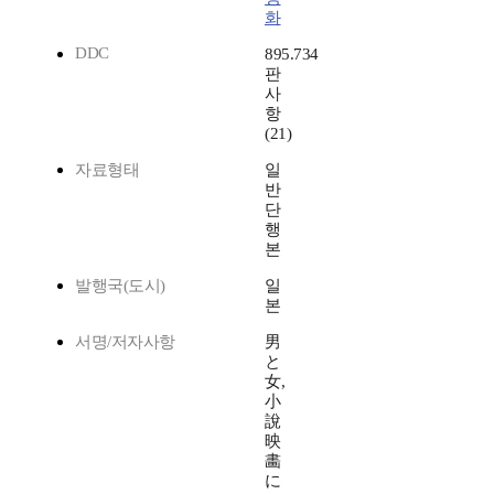
화
DDC
895.734
판
사
항
(21)
자료형태
일
반
단
행
본
발행국(도시)
일
본
서명/저자사항
男
と
女,
小
說
映
畵
に