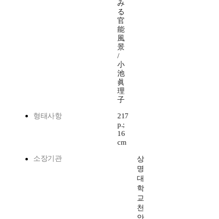
み
る
官
能
風
景
/
小
池
眞
理
子
형태사항
217
p.;
16
cm
소장기관
상
명
대
학
교
천
안