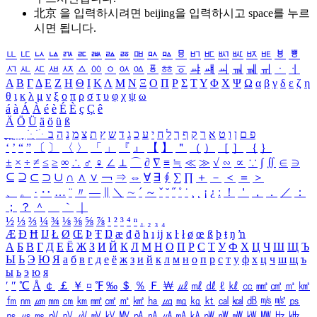
北京 을 입력하시려면
beijing
을 입력하시고 space를 누르
시면 됩니다.
ㅥ
ㅦ
ㅧ
ㅨ
ㅩ
ㅪ
ㅫ
ㅬ
ㅭ
ㅮ
ㅯ
ㅰ
ㅱ
ㅲ
ㅳ
ㅴ
ㅵ
ㅶ
ㅷ
ㅸ
ㅹ
ㅺ
ㅻ
ㅼ
ㅽ
ㅾ
ㅿ
ㆀ
ㆁ
ㆂ
ㆃ
ㆄ
ㆅ
ㆆ
ㆇ
ㆈ
ㆉ
ㆊ
ㆋ
ㆌ
ㆍ
ㆎ
Α
Β
Γ
Δ
Ε
Ζ
Η
Θ
Ι
Κ
Λ
Μ
Ν
Ξ
Ο
Π
Ρ
Σ
Τ
Υ
Φ
Χ
Ψ
Ω
α
β
γ
δ
ε
ζ
η
θ
ι
κ
λ
μ
ν
ξ
ο
π
ρ
σ
τ
υ
φ
χ
ψ
ω
á
à
Á
À
é
è
É
È
ç
Ç
ê
Ä
Ö
Ü
ä
ö
ü
ß
ְ
ֳ
ֲ
ֱ
ָ
ַ
ֵ
ֶ
ִ
ֹ
ּ
ֻ
ׂ
ׁ
ּ
ב
ה
נ
מ
צ
ת
ץ
ש
ד
ג
כ
ע
י
ח
ל
ך
ף
ק
ר
א
ט
ו
ן
ם
פ
‘
’
“
”
〔
〕
〈
〉
「
」
『
』
【
】
＂
（
）
［
］
｛
｝
±
×
÷
≠
≤
≥
∞
∴
♂
♀
∠
⊥
⌒
∂
∇
≡
≒
≪
≫
√
∽
∝
∵
∫
∬
∈
∋
⊆
⊇
⊂
⊃
∪
∩
∧
∨
￢
⇒
⇔
∀
∃
∮
∑
∏
＋
－
＜
＝
＞
、
。
·
‥
…
¨
〃
―
∥
＼
∼
´
～
ˇ
˘
˝
˚
˙
¸
˛
¡
¿
ː
！
＇
，
．
／
：
；
？
＾
＿
｀
｜
½
⅓
⅔
¼
¾
⅛
⅜
⅝
⅞
¹
²
³
⁴
ⁿ
₁
₂
₃
₄
Æ
Ð
Ħ
Ĳ
Ł
Ø
Œ
Þ
Ŧ
Ŋ
æ
đ
ð
ħ
ı
ĳ
ĸ
ŀ
ł
ø
œ
ß
þ
ŧ
ŋ
ŉ
А
Б
В
Г
Д
Е
Ё
Ж
З
И
Й
К
Л
М
Н
О
П
Р
С
Т
У
Ф
Х
Ц
Ч
Ш
Щ
Ъ
Ы
Ь
Э
Ю
Я
а
б
в
г
д
е
ё
ж
з
и
й
к
л
м
н
о
п
р
с
т
у
ф
х
ц
ч
ш
щ
ъ
ы
ь
э
ю
я
′
″
℃
Å
￠
￡
￥
¤
℉
‰
＄
％
Ｆ
￦
㎕
㎖
㎗
ℓ
㎘
㏄
㎣
㎤
㎥
㎦
㎙
㎚
㎛
㎜
㎝
㎞
㎟
㎠
㎡
㎢
㏊
㎍
㎎
㎏
㏏
㎈
㎉
㏈
㎧
㎨
㎰
㎱
㎲
㎳
㎴
㎵
㎶
㎷
㎸
㎹
㎀
㎁
㎂
㎃
㎄
㎺
㎻
㎽
㎾
㎿
㎐
㎑