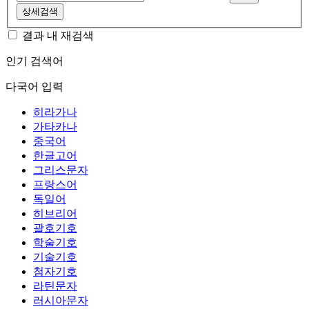
상세검색
결과 내 재검색
인기 검색어
다국어 입력
히라가나
가타카나
중국어
한글고어
그리스문자
프랑스어
독일어
히브리어
괄호기호
학술기호
기술기호
첨자기호
라틴문자
러시아문자