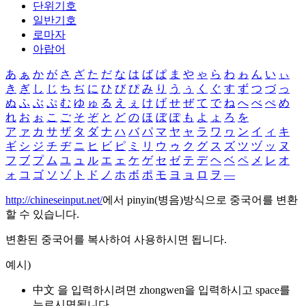
단위기호
일반기호
로마자
아랍어
あ
ぁ
か
が
さ
ざ
た
だ
な
は
ば
ぱ
ま
や
ゃ
ら
わ
ゎ
ん
い
ぃ
き
ぎ
し
じ
ち
ぢ
に
ひ
び
ぴ
み
り
う
ぅ
く
ぐ
す
ず
つ
づ
っ
ぬ
ふ
ぶ
ぷ
む
ゆ
ゅ
る
え
ぇ
け
げ
せ
ぜ
て
で
ね
へ
べ
ぺ
め
れ
お
ぉ
こ
ご
そ
ぞ
と
ど
の
ほ
ぼ
ぽ
も
よ
ょ
ろ
を
ア
ァ
カ
サ
ザ
タ
ダ
ナ
ハ
バ
パ
マ
ヤ
ャ
ラ
ワ
ヮ
ン
イ
ィ
キ
ギ
シ
ジ
チ
ヂ
ニ
ヒ
ビ
ピ
ミ
リ
ウ
ゥ
ク
グ
ス
ズ
ツ
ヅ
ッ
ヌ
フ
ブ
プ
ム
ユ
ュ
ル
エ
ェ
ケ
ゲ
セ
ゼ
テ
デ
ヘ
ベ
ペ
メ
レ
オ
ォ
コ
ゴ
ソ
ゾ
ト
ド
ノ
ホ
ボ
ポ
モ
ヨ
ョ
ロ
ヲ
―
http://chineseinput.net/
에서 pinyin(병음)방식으로 중국어를 변환
할 수 있습니다.
변환된 중국어를 복사하여 사용하시면 됩니다.
예시)
中文 을 입력하시려면
zhongwen
을 입력하시고 space를
누르시면됩니다.