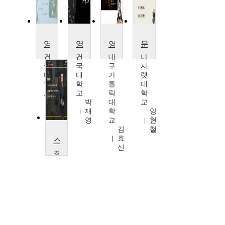
영화로 읽는 영미소설
영미소설과 영어교육
영화와 함께 하는 비교문학
문학과영화
건
건
대
나
국
국
구
사
대
대
가
렛
학
학
톨
대
교
교
릭
학
박
박
대
교
재
재
학
양
영
영
교
현
김
철
효
스마트폰으로 영화만들기
신
경
성
대
학
교
양
영
철