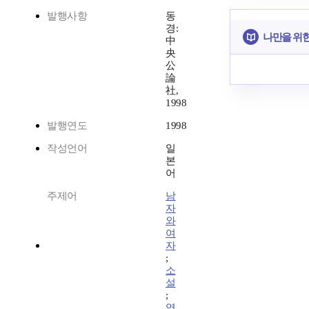
발행사항
동
경:
나만을 위
中
央
公
論
社,
1998
발행연도
1998
작성언어
일
본
어
주제어
남
자
와
여
자
;
소
설
;
영