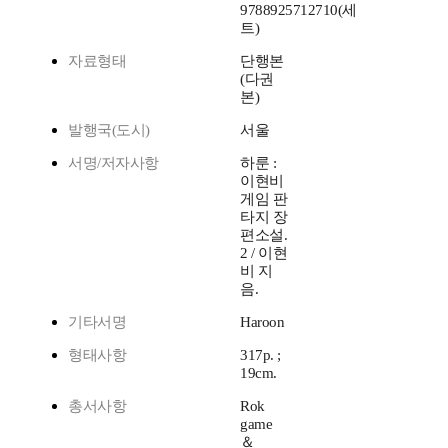
9788925712710(세
트)
자료형태
단행본
(다권
본)
발행국(도시)
서울
서명/저자사항
하룬 :
이현비
게임 판
타지 장
편소설.
2 / 이현
비 지
음.
기타서명
Haroon
형태사항
317p. ;
19cm.
총서사항
Rok
game
＆