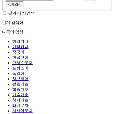
상세검색
결과 내 재검색
인기 검색어
다국어 입력
히라가나
가타카나
중국어
한글고어
그리스문자
프랑스어
독일어
히브리어
괄호기호
학술기호
기술기호
첨자기호
라틴문자
러시아문자