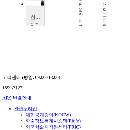
인
대
문
학
학
교
한국문학사상의 깊이와 넓이
연
염
대구
구
형
가톨
원
운
릭대
한
학교
국
박
어
상
문
영
학
연
구
소
고객센터 (평일: 09:00~18:00)
김
지
1599-3122
윤
ARS 번호안내
관련누리집
대학공개강의(KOCW)
학술정보통계시스템(Rinfo)
외국학술지지원센터(FRIC)