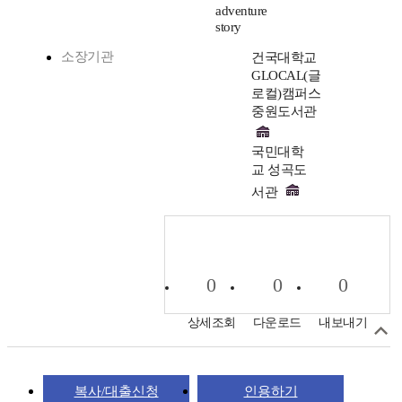
adventure
story
소장기관
건국대학교
GLOCAL(글
로컬)캠퍼스
중원도서관
국민대학
교 성곡도
서관
0
0
0
상세조회
다운로드
내보내기
복사/대출신청
인용하기