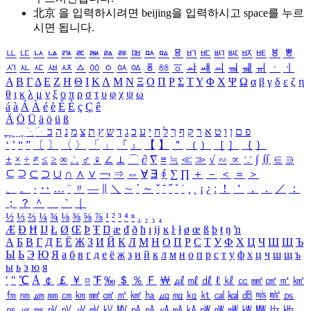
北京 을 입력하시려면
beijing
을 입력하시고 space를 누르
시면 됩니다.
ㅥ
ㅦ
ㅧ
ㅨ
ㅩ
ㅪ
ㅫ
ㅬ
ㅭ
ㅮ
ㅯ
ㅰ
ㅱ
ㅲ
ㅳ
ㅴ
ㅵ
ㅶ
ㅷ
ㅸ
ㅹ
ㅺ
ㅻ
ㅼ
ㅽ
ㅾ
ㅿ
ㆀ
ㆁ
ㆂ
ㆃ
ㆄ
ㆅ
ㆆ
ㆇ
ㆈ
ㆉ
ㆊ
ㆋ
ㆌ
ㆍ
ㆎ
Α
Β
Γ
Δ
Ε
Ζ
Η
Θ
Ι
Κ
Λ
Μ
Ν
Ξ
Ο
Π
Ρ
Σ
Τ
Υ
Φ
Χ
Ψ
Ω
α
β
γ
δ
ε
ζ
η
θ
ι
κ
λ
μ
ν
ξ
ο
π
ρ
σ
τ
υ
φ
χ
ψ
ω
á
à
Á
À
é
è
É
È
ç
Ç
ê
Ä
Ö
Ü
ä
ö
ü
ß
ְ
ֳ
ֲ
ֱ
ָ
ַ
ֵ
ֶ
ִ
ֹ
ּ
ֻ
ׂ
ׁ
ּ
ב
ה
נ
מ
צ
ת
ץ
ש
ד
ג
כ
ע
י
ח
ל
ך
ף
ק
ר
א
ט
ו
ן
ם
פ
‘
’
“
”
〔
〕
〈
〉
「
」
『
』
【
】
＂
（
）
［
］
｛
｝
±
×
÷
≠
≤
≥
∞
∴
♂
♀
∠
⊥
⌒
∂
∇
≡
≒
≪
≫
√
∽
∝
∵
∫
∬
∈
∋
⊆
⊇
⊂
⊃
∪
∩
∧
∨
￢
⇒
⇔
∀
∃
∮
∑
∏
＋
－
＜
＝
＞
、
。
·
‥
…
¨
〃
―
∥
＼
∼
´
～
ˇ
˘
˝
˚
˙
¸
˛
¡
¿
ː
！
＇
，
．
／
：
；
？
＾
＿
｀
｜
½
⅓
⅔
¼
¾
⅛
⅜
⅝
⅞
¹
²
³
⁴
ⁿ
₁
₂
₃
₄
Æ
Ð
Ħ
Ĳ
Ł
Ø
Œ
Þ
Ŧ
Ŋ
æ
đ
ð
ħ
ı
ĳ
ĸ
ŀ
ł
ø
œ
ß
þ
ŧ
ŋ
ŉ
А
Б
В
Г
Д
Е
Ё
Ж
З
И
Й
К
Л
М
Н
О
П
Р
С
Т
У
Ф
Х
Ц
Ч
Ш
Щ
Ъ
Ы
Ь
Э
Ю
Я
а
б
в
г
д
е
ё
ж
з
и
й
к
л
м
н
о
п
р
с
т
у
ф
х
ц
ч
ш
щ
ъ
ы
ь
э
ю
я
′
″
℃
Å
￠
￡
￥
¤
℉
‰
＄
％
Ｆ
￦
㎕
㎖
㎗
ℓ
㎘
㏄
㎣
㎤
㎥
㎦
㎙
㎚
㎛
㎜
㎝
㎞
㎟
㎠
㎡
㎢
㏊
㎍
㎎
㎏
㏏
㎈
㎉
㏈
㎧
㎨
㎰
㎱
㎲
㎳
㎴
㎵
㎶
㎷
㎸
㎹
㎀
㎁
㎂
㎃
㎄
㎺
㎻
㎽
㎾
㎿
㎐
㎑