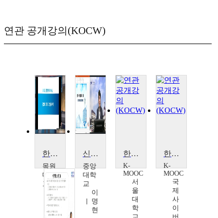
연관 공개강의(KOCW)
한국문학의 이해
신화적 상상력과 판타지 문화
한국문학으로 읽는 사랑
한국문학개론
K-
K-
목원
중앙
MOOC
MOOC
대학
대학
서
국
교
교
울
제
변
이
대
사
승
명
학
이
구
현
교
버