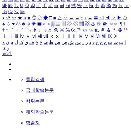
㎒
㎓
㎔
Ω
㏀
㏁
㎊
㎋
㎌
㏖
㏅
㎭
㎮
㎯
㏛
㎩
㎪
㎫
㎬
㏝
㏐
㏓
㏃
㏉
㏜
㏆
§
※
☆
★
○
●
◎
◇
◆
□
■
△
▽
→
←
↑
↓
↔
〓
◁
◀
▷
▶
♤
♠
♡
♥
♧
♣
⊙
◈
▣
◐
◑
▒
▤
▥
▨
▧
▦
▩
♨
☏
☎
☜
☞
¶
†
‡
↕
↗
↙
↖
↘
♭
♩
♪
♬
㉿
㈜
№
㏇
™
㏂
㏘
℡
＃
＆
＊
＠
ª
º
ⅰ
ⅱ
ⅲ
ⅳ
ⅴ
ⅵ
ⅶ
ⅷ
ⅸ
ⅹ
Ⅰ
Ⅱ
Ⅲ
Ⅳ
Ⅴ
Ⅵ
Ⅶ
Ⅷ
Ⅸ
Ⅹ
ا
ب
ت
ث
ج
ح
خ
د
ذ
ر
ز
س
ش
ص
ض
ط
ظ
ع
غ
ف
ق
ک
ل
م
ن
ه
و
ی
닫기
통합검색
국내학술논문
학위논문
해외학술논문
학술지