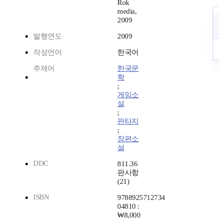
Rok
media,
2009
발행연도
2009
작성언어
한국어
주제어
한국문
학
;
게임소
설
;
판타지
;
장편소
설
DDC
811.36
판사항
(21)
ISBN
9788925712734
04810 :
₩8,000