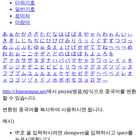
단위기호
일반기호
로마자
아랍어
あ
ぁ
か
が
さ
ざ
た
だ
な
は
ば
ぱ
ま
や
ゃ
ら
わ
ゎ
ん
い
ぃ
き
ぎ
し
じ
ち
ぢ
に
ひ
び
ぴ
み
り
う
ぅ
く
ぐ
す
ず
つ
づ
っ
ぬ
ふ
ぶ
ぷ
む
ゆ
ゅ
る
え
ぇ
け
げ
せ
ぜ
て
で
ね
へ
べ
ぺ
め
れ
お
ぉ
こ
ご
そ
ぞ
と
ど
の
ほ
ぼ
ぽ
も
よ
ょ
ろ
を
ア
ァ
カ
サ
ザ
タ
ダ
ナ
ハ
バ
パ
マ
ヤ
ャ
ラ
ワ
ヮ
ン
イ
ィ
キ
ギ
シ
ジ
チ
ヂ
ニ
ヒ
ビ
ピ
ミ
リ
ウ
ゥ
ク
グ
ス
ズ
ツ
ヅ
ッ
ヌ
フ
ブ
プ
ム
ユ
ュ
ル
エ
ェ
ケ
ゲ
セ
ゼ
テ
デ
ヘ
ベ
ペ
メ
レ
オ
ォ
コ
ゴ
ソ
ゾ
ト
ド
ノ
ホ
ボ
ポ
モ
ヨ
ョ
ロ
ヲ
―
http://chineseinput.net/
에서 pinyin(병음)방식으로 중국어를 변환
할 수 있습니다.
변환된 중국어를 복사하여 사용하시면 됩니다.
예시)
中文 을 입력하시려면
zhongwen
을 입력하시고 space를
누르시면됩니다.