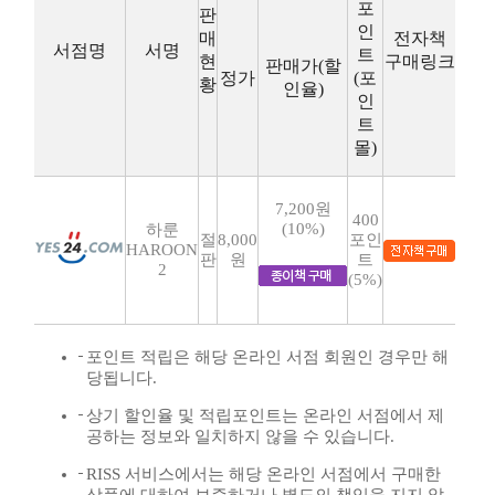
포
판
인
매
전자책
서점명
서명
트
현
구매링크
판매가(할
정가
(포
황
인율)
인
트
몰)
7,200원
400
(10%)
하룬
절
8,000
포인
HAROON
판
원
트
2
(5%)
포인트 적립은 해당 온라인 서점 회원인 경우만 해
당됩니다.
상기 할인율 및 적립포인트는 온라인 서점에서 제
공하는 정보와 일치하지 않을 수 있습니다.
RISS 서비스에서는 해당 온라인 서점에서 구매한