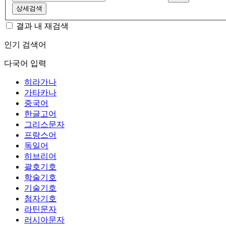
상세검색
결과 내 재검색
인기 검색어
다국어 입력
히라가나
가타카나
중국어
한글고어
그리스문자
프랑스어
독일어
히브리어
괄호기호
학술기호
기술기호
첨자기호
라틴문자
러시아문자