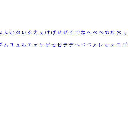
ぶ
ぷ
む
ゆ
ゅ
る
え
ぇ
け
げ
せ
ぜ
て
で
ね
へ
べ
ぺ
め
れ
お
ぉ
プ
ム
ユ
ュ
ル
エ
ェ
ケ
ゲ
セ
ゼ
テ
デ
ヘ
ベ
ペ
メ
レ
オ
ォ
コ
ゴ