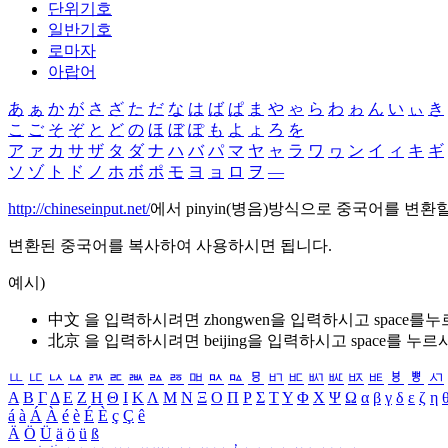
단위기호
일반기호
로마자
아랍어
あ
ぁ
か
が
さ
ざ
た
だ
な
は
ば
ぱ
ま
や
ゃ
ら
わ
ゎ
ん
い
ぃ
き
こ
ご
そ
ぞ
と
ど
の
ほ
ぼ
ぽ
も
よ
ょ
ろ
を
ア
ァ
カ
サ
ザ
タ
ダ
ナ
ハ
バ
パ
マ
ヤ
ャ
ラ
ワ
ヮ
ン
イ
ィ
キ
ギ
ソ
ゾ
ト
ド
ノ
ホ
ボ
ポ
モ
ヨ
ョ
ロ
ヲ
―
http://chineseinput.net/
에서 pinyin(병음)방식으로 중국어를 변환
변환된 중국어를 복사하여 사용하시면 됩니다.
예시)
中文 을 입력하시려면
zhongwen
을 입력하시고 space를
北京 을 입력하시려면
beijing
을 입력하시고 space를 누르
ㅥ
ㅦ
ㅧ
ㅨ
ㅩ
ㅪ
ㅫ
ㅬ
ㅭ
ㅮ
ㅯ
ㅰ
ㅱ
ㅲ
ㅳ
ㅴ
ㅵ
ㅶ
ㅷ
ㅸ
ㅹ
ㅺ
Α
Β
Γ
Δ
Ε
Ζ
Η
Θ
Ι
Κ
Λ
Μ
Ν
Ξ
Ο
Π
Ρ
Σ
Τ
Υ
Φ
Χ
Ψ
Ω
α
β
γ
δ
ε
ζ
η
á
à
Á
À
é
è
É
È
ç
Ç
ê
Ä
Ö
Ü
ä
ö
ü
ß