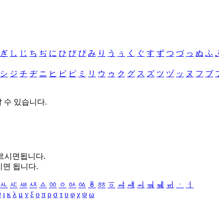
ぎ
し
じ
ち
ぢ
に
ひ
び
ぴ
み
り
う
ぅ
く
ぐ
す
ず
つ
づ
っ
ぬ
ふ
シ
ジ
チ
ヂ
ニ
ヒ
ビ
ピ
ミ
リ
ウ
ゥ
ク
グ
ス
ズ
ツ
ヅ
ッ
ヌ
フ
ブ
할 수 있습니다.
누르시면됩니다.
시면 됩니다.
ㅻ
ㅼ
ㅽ
ㅾ
ㅿ
ㆀ
ㆁ
ㆂ
ㆃ
ㆄ
ㆅ
ㆆ
ㆇ
ㆈ
ㆉ
ㆊ
ㆋ
ㆌ
ㆍ
ㆎ
θ
ι
κ
λ
μ
ν
ξ
ο
π
ρ
σ
τ
υ
φ
χ
ψ
ω