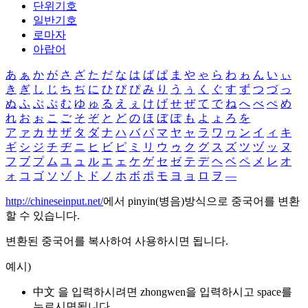
단위기호
일반기호
로마자
아랍어
あ
ぁ
か
が
さ
ざ
た
だ
な
は
ば
ぱ
ま
や
ゃ
ら
わ
ゎ
ん
い
ぃ
き
ぎ
し
じ
ち
ぢ
に
ひ
び
ぴ
み
り
う
ぅ
く
ぐ
す
ず
つ
づ
っ
ぬ
ふ
ぶ
ぷ
む
ゆ
ゅ
る
え
ぇ
け
げ
せ
ぜ
て
で
ね
へ
べ
ぺ
め
れ
お
ぉ
こ
ご
そ
ぞ
と
ど
の
ほ
ぼ
ぽ
も
よ
ょ
ろ
を
ア
ァ
カ
サ
ザ
タ
ダ
ナ
ハ
バ
パ
マ
ヤ
ャ
ラ
ワ
ヮ
ン
イ
ィ
キ
ギ
シ
ジ
チ
ヂ
ニ
ヒ
ビ
ピ
ミ
リ
ウ
ゥ
ク
グ
ス
ズ
ツ
ヅ
ッ
ヌ
フ
ブ
プ
ム
ユ
ュ
ル
エ
ェ
ケ
ゲ
セ
ゼ
テ
デ
ヘ
ベ
ペ
メ
レ
オ
ォ
コ
ゴ
ソ
ゾ
ト
ド
ノ
ホ
ボ
ポ
モ
ヨ
ョ
ロ
ヲ
―
http://chineseinput.net/
에서 pinyin(병음)방식으로 중국어를 변환
할 수 있습니다.
변환된 중국어를 복사하여 사용하시면 됩니다.
예시)
中文 을 입력하시려면
zhongwen
을 입력하시고 space를
누르시면됩니다.