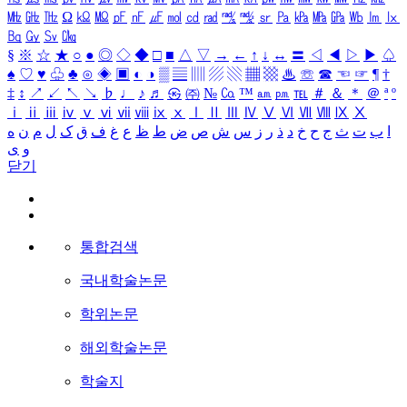
㎒
㎓
㎔
Ω
㏀
㏁
㎊
㎋
㎌
㏖
㏅
㎭
㎮
㎯
㏛
㎩
㎪
㎫
㎬
㏝
㏐
㏓
㏃
㏉
㏜
㏆
§
※
☆
★
○
●
◎
◇
◆
□
■
△
▽
→
←
↑
↓
↔
〓
◁
◀
▷
▶
♤
♠
♡
♥
♧
♣
⊙
◈
▣
◐
◑
▒
▤
▥
▨
▧
▦
▩
♨
☏
☎
☜
☞
¶
†
‡
↕
↗
↙
↖
↘
♭
♩
♪
♬
㉿
㈜
№
㏇
™
㏂
㏘
℡
＃
＆
＊
＠
ª
º
ⅰ
ⅱ
ⅲ
ⅳ
ⅴ
ⅵ
ⅶ
ⅷ
ⅸ
ⅹ
Ⅰ
Ⅱ
Ⅲ
Ⅳ
Ⅴ
Ⅵ
Ⅶ
Ⅷ
Ⅸ
Ⅹ
ا
ب
ت
ث
ج
ح
خ
د
ذ
ر
ز
س
ش
ص
ض
ط
ظ
ع
غ
ف
ق
ک
ل
م
ن
ه
و
ی
닫기
통합검색
국내학술논문
학위논문
해외학술논문
학술지