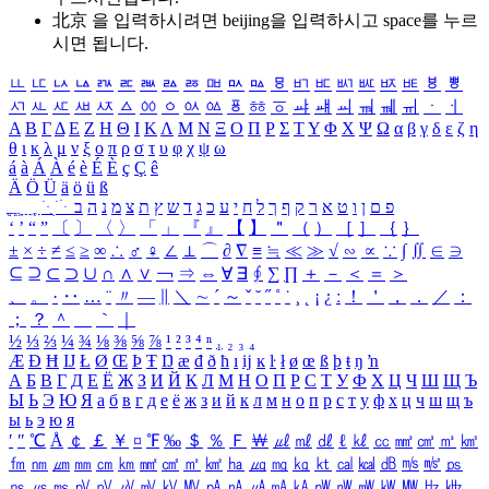
北京 을 입력하시려면
beijing
을 입력하시고 space를 누르
시면 됩니다.
ㅥ
ㅦ
ㅧ
ㅨ
ㅩ
ㅪ
ㅫ
ㅬ
ㅭ
ㅮ
ㅯ
ㅰ
ㅱ
ㅲ
ㅳ
ㅴ
ㅵ
ㅶ
ㅷ
ㅸ
ㅹ
ㅺ
ㅻ
ㅼ
ㅽ
ㅾ
ㅿ
ㆀ
ㆁ
ㆂ
ㆃ
ㆄ
ㆅ
ㆆ
ㆇ
ㆈ
ㆉ
ㆊ
ㆋ
ㆌ
ㆍ
ㆎ
Α
Β
Γ
Δ
Ε
Ζ
Η
Θ
Ι
Κ
Λ
Μ
Ν
Ξ
Ο
Π
Ρ
Σ
Τ
Υ
Φ
Χ
Ψ
Ω
α
β
γ
δ
ε
ζ
η
θ
ι
κ
λ
μ
ν
ξ
ο
π
ρ
σ
τ
υ
φ
χ
ψ
ω
á
à
Á
À
é
è
É
È
ç
Ç
ê
Ä
Ö
Ü
ä
ö
ü
ß
ְ
ֳ
ֲ
ֱ
ָ
ַ
ֵ
ֶ
ִ
ֹ
ּ
ֻ
ׂ
ׁ
ּ
ב
ה
נ
מ
צ
ת
ץ
ש
ד
ג
כ
ע
י
ח
ל
ך
ף
ק
ר
א
ט
ו
ן
ם
פ
‘
’
“
”
〔
〕
〈
〉
「
」
『
』
【
】
＂
（
）
［
］
｛
｝
±
×
÷
≠
≤
≥
∞
∴
♂
♀
∠
⊥
⌒
∂
∇
≡
≒
≪
≫
√
∽
∝
∵
∫
∬
∈
∋
⊆
⊇
⊂
⊃
∪
∩
∧
∨
￢
⇒
⇔
∀
∃
∮
∑
∏
＋
－
＜
＝
＞
、
。
·
‥
…
¨
〃
―
∥
＼
∼
´
～
ˇ
˘
˝
˚
˙
¸
˛
¡
¿
ː
！
＇
，
．
／
：
；
？
＾
＿
｀
｜
½
⅓
⅔
¼
¾
⅛
⅜
⅝
⅞
¹
²
³
⁴
ⁿ
₁
₂
₃
₄
Æ
Ð
Ħ
Ĳ
Ł
Ø
Œ
Þ
Ŧ
Ŋ
æ
đ
ð
ħ
ı
ĳ
ĸ
ŀ
ł
ø
œ
ß
þ
ŧ
ŋ
ŉ
А
Б
В
Г
Д
Е
Ё
Ж
З
И
Й
К
Л
М
Н
О
П
Р
С
Т
У
Ф
Х
Ц
Ч
Ш
Щ
Ъ
Ы
Ь
Э
Ю
Я
а
б
в
г
д
е
ё
ж
з
и
й
к
л
м
н
о
п
р
с
т
у
ф
х
ц
ч
ш
щ
ъ
ы
ь
э
ю
я
′
″
℃
Å
￠
￡
￥
¤
℉
‰
＄
％
Ｆ
￦
㎕
㎖
㎗
ℓ
㎘
㏄
㎣
㎤
㎥
㎦
㎙
㎚
㎛
㎜
㎝
㎞
㎟
㎠
㎡
㎢
㏊
㎍
㎎
㎏
㏏
㎈
㎉
㏈
㎧
㎨
㎰
㎱
㎲
㎳
㎴
㎵
㎶
㎷
㎸
㎹
㎀
㎁
㎂
㎃
㎄
㎺
㎻
㎽
㎾
㎿
㎐
㎑