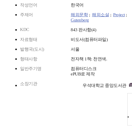
작성언어
한국어
주제어
해외문학
;
해외소설
;
Project
;
Gutenberg
KDC
843 판사항(4)
자료형태
비도서(컴퓨터파일)
발행국(도시)
서울
형태사항
전자책 1책: 천연색.
일반주기명
컴퓨터디스크
ePUB로 제작
소장기관
우석대학교 중앙도서관