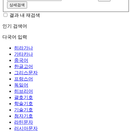
상세검색
결과 내 재검색
인기 검색어
다국어 입력
히라가나
가타카나
중국어
한글고어
그리스문자
프랑스어
독일어
히브리어
괄호기호
학술기호
기술기호
첨자기호
라틴문자
러시아문자