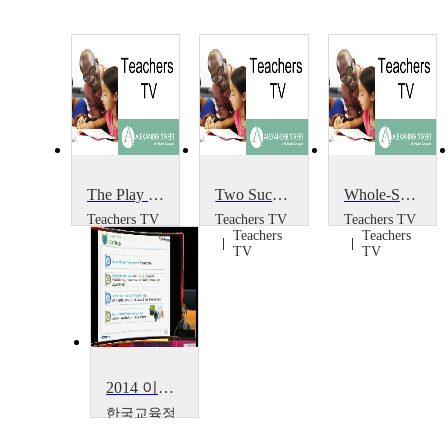
The Play Project
Two Successful Projects
Whole-School Portrait Project
Teachers TV
Teachers TV
Teachers TV
Teachers
Teachers
Teachers
TV
TV
TV
2014 이러닝 국제 콘퍼런스 : What is the Lessons from Education Support Project~
한국교육정
보진흥협회